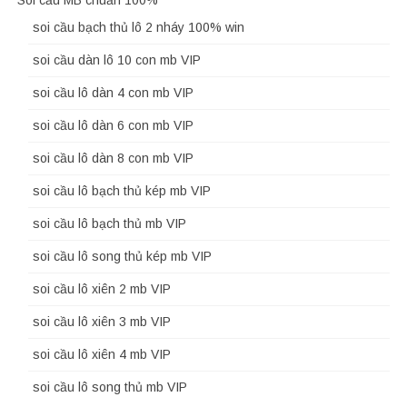
Soi cầu MB chuẩn 100%
soi cầu bạch thủ lô 2 nháy 100% win
soi cầu dàn lô 10 con mb VIP
soi cầu lô dàn 4 con mb VIP
soi cầu lô dàn 6 con mb VIP
soi cầu lô dàn 8 con mb VIP
soi cầu lô bạch thủ kép mb VIP
soi cầu lô bạch thủ mb VIP
soi cầu lô song thủ kép mb VIP
soi cầu lô xiên 2 mb VIP
soi cầu lô xiên 3 mb VIP
soi cầu lô xiên 4 mb VIP
soi cầu lô song thủ mb VIP