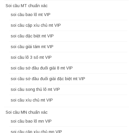
Soi cầu MT chuẩn xác
soi cầu bao lô mt VIP
soi cầu cặp xíu chủ mt VIP
soi cầu đặc biệt mt VIP
soi cầu giải tám mt VIP
soi cầu lô 3 số mt VIP
soi cầu sớ đầu đuôi giải 8 mt VIP
soi cầu sớ đầu đuôi giải đặc biệt mt VIP
soi cầu song thủ lô mt VIP
soi cầu xíu chủ mt VIP
Soi cầu MN chuẩn xác
soi cầu bao lô mn VIP
soi cầu cặp xíu chủ mn VIP