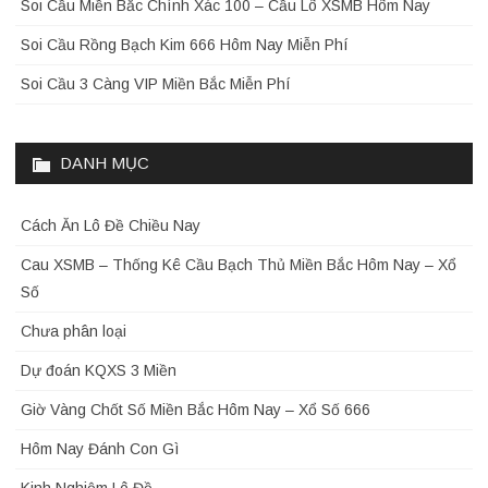
Soi Cầu Miền Bắc Chính Xác 100 – Cầu Lô XSMB Hôm Nay
Soi Cầu Rồng Bạch Kim 666 Hôm Nay Miễn Phí
Soi Cầu 3 Càng VIP Miền Bắc Miễn Phí
DANH MỤC
Cách Ăn Lô Đề Chiều Nay
Cau XSMB – Thống Kê Cầu Bạch Thủ Miền Bắc Hôm Nay – Xổ
Số
Chưa phân loại
Dự đoán KQXS 3 Miền
Giờ Vàng Chốt Số Miền Bắc Hôm Nay – Xổ Số 666
Hôm Nay Đánh Con Gì