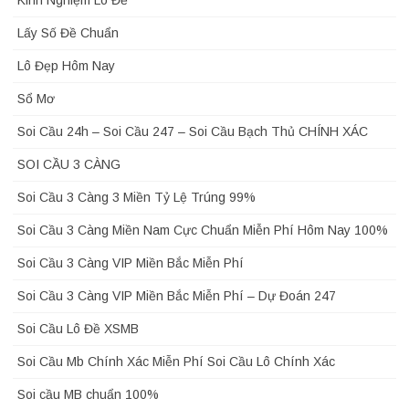
Kinh Nghiệm Lô Đề
Lấy Số Đề Chuẩn
Lô Đẹp Hôm Nay
Sổ Mơ
Soi Cầu 24h – Soi Cầu 247 – Soi Cầu Bạch Thủ CHÍNH XÁC
SOI CẦU 3 CÀNG
Soi Cầu 3 Càng 3 Miền Tỷ Lệ Trúng 99%
Soi Cầu 3 Càng Miền Nam Cực Chuẩn Miễn Phí Hôm Nay 100%
Soi Cầu 3 Càng VIP Miền Bắc Miễn Phí
Soi Cầu 3 Càng VIP Miền Bắc Miễn Phí – Dự Đoán 247
Soi Cầu Lô Đề XSMB
Soi Cầu Mb Chính Xác Miễn Phí Soi Cầu Lô Chính Xác
Soi cầu MB chuẩn 100%