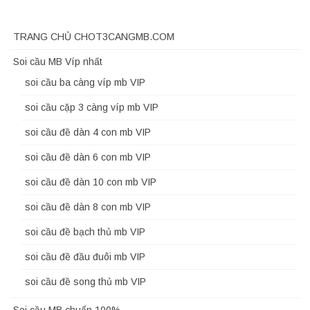
TRANG CHỦ CHOT3CANGMB.COM
Soi cầu MB Víp nhất
soi cầu ba càng víp mb VIP
soi cầu cặp 3 càng víp mb VIP
soi cầu đề dàn 4 con mb VIP
soi cầu đề dàn 6 con mb VIP
soi cầu đề dàn 10 con mb VIP
soi cầu đề dàn 8 con mb VIP
soi cầu đề bạch thủ mb VIP
soi cầu đề đầu đuôi mb VIP
soi cầu đề song thủ mb VIP