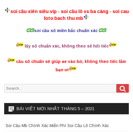
soi cầu xiên siêu víp - soi cầu lô xs ba càng - soi cau
loto bach thu mb
soi cầu số miền bắc chuẩn xác
lấy số chuẩn xác, không theo sẽ hối tiếc
cầu số chuẩn sẽ giúp ae vào bờ, không theo tiếc lắm
bạn ơi
Sea
Search
for:
BÀI VIẾT MỚI NHẤT THÁNG 5 – 2021
Soi Cầu Mb Chính Xác Miễn Phí Soi Cầu Lô Chính Xác