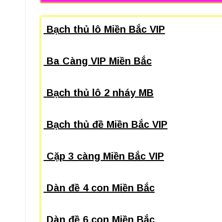
Bạch thủ lô Miền Bắc VIP
Ba Càng VIP Miền Bắc
Bạch thủ lô 2 nháy MB
Bạch thủ đề Miền Bắc
VIP
Cặp 3 càng Miền Bắc VIP
Dàn đề 4 con Miền Bắc
Dàn đề 6 con Miền Bắc