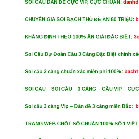
SOI CẦU DÀN ĐỀ CỰC VÍP, CỰC CHUẨN:
danhd
CHUYÊN GIA SOI BẠCH THỦ ĐỀ ĂN 80 TRIỆU:
b
KHẲNG ĐỊNH THEO 100% ĂN GIẢI ĐẶC BIÊT:
3
Soi Cầu Dự Đoán Cầu 3 Càng Đặc Biệt chính x
Soi cầu 3 càng chuẩn xác miễn phí 100%:
bacht
SOI CAU – SOI CẦU – 3 CÀNG – CẦU VIP – CỰ
Soi cầu 3 càng Vip – Dàn đề 3 càng miền Bắc:
b
TRANG WEB CHỐT SỐ CHUẨN 100% SỐ 1 VIỆ