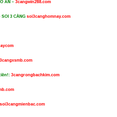
CÓ ĂN –
3cangwin288.com
 SOI 3 CÀNG
soi3canghomnay.com
haycom
3cangxsmb.com
tiền!:
3cangrongbachkim.com
mb.com
soi3cangmienbac.com