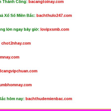
ộn Thành Công:
bacangtoinay.com
Quả Xổ Số Miền Bắc:
bachthulo247.com
ng lớn ngay bây giờ:
lovipxsmb.com
:
chot2nhay.com
omnay.com
3cangvipchuan.com
aumbhomnay.com
 Bắc hôm nay:
bachthudemienbac.com