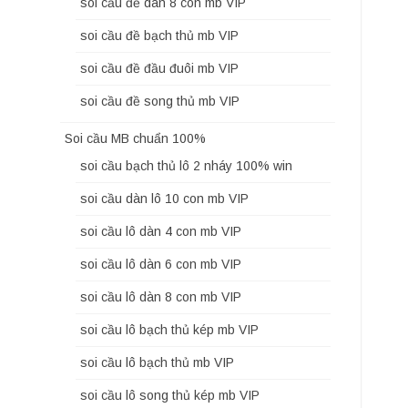
soi cầu đề dàn 8 con mb VIP
soi cầu đề bạch thủ mb VIP
soi cầu đề đầu đuôi mb VIP
soi cầu đề song thủ mb VIP
Soi cầu MB chuẩn 100%
soi cầu bạch thủ lô 2 nháy 100% win
soi cầu dàn lô 10 con mb VIP
soi cầu lô dàn 4 con mb VIP
soi cầu lô dàn 6 con mb VIP
soi cầu lô dàn 8 con mb VIP
soi cầu lô bạch thủ kép mb VIP
soi cầu lô bạch thủ mb VIP
soi cầu lô song thủ kép mb VIP