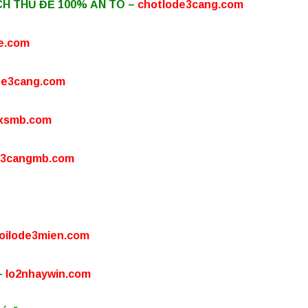
CH THỦ ĐỀ 100% ĂN TO –
chotlode3cang.com
e.com
e3cang.com
xsmb.com
p3cangmb.com
oilode3mien.com
–
lo2nhaywin.com