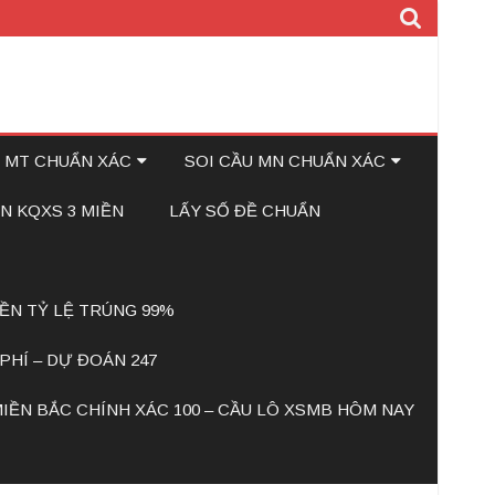
U MT CHUẨN XÁC
SOI CẦU MN CHUẨN XÁC
N KQXS 3 MIỀN
LẤY SỐ ĐỀ CHUẨN
 BAO LÔ MT VIP
SOI CẦU BAO LÔ MN VIP
 CẶP XÍU CHỦ MT
SOI CẦU CẶP XÍU CHỦ MN
VIP
IỀN TỶ LỆ TRÚNG 99%
ĐẶC BIỆT MT VIP
SOI CẦU GIẢI TÁM MN VIP
PHÍ – DỰ ĐOÁN 247
GIẢI TÁM MT VIP
SOI CẦU ĐẶC BIỆT MN VIP
MIỀN BẮC CHÍNH XÁC 100 – CẦU LÔ XSMB HÔM NAY
LÔ 3 SỐ MT VIP
SOI CẦU LÔ 3 SỐ MN VIP