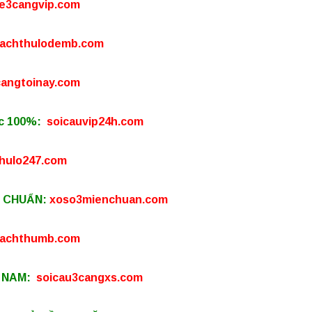
e3cangvip.com
achthulodemb.com
cangtoinay.com
ác 100%:
soicauvip24h.com
hulo247.com
C CHUẨN:
xoso3mienchuan.com
achthumb.com
T NAM:
soicau3cangxs.com