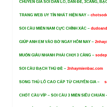
CHUYÊN GIA SOI DÀN LÔ, DÀN ĐỀ, 3CÀNG, BẠ
TRANG WEB UY TÍN NHẤT HIỆN NAY –
chotsod
SOI CẦU MIỀN NAM CỰC CHÍNH XÁC –
dudoand
GIÚP ANH EM VÀO BỜ NGAY HÔM NAY –
2nhay
MUỐN GIÀU NHANH PHẢI CHƠI 3 CÀNG –
sode
SOI CẦU BẠCH THỦ ĐỀ –
2nhaymienbac.com
SONG THỦ LÔ CAO CẤP TỪ CHUYÊN GIA –
s
CHỐT CẦU VÍP – SOI CẦU 3 MIỀN SIÊU CHUẨN 