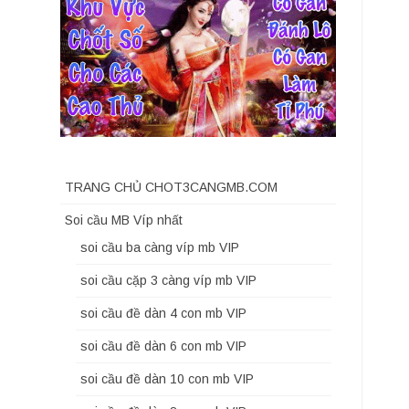
TRANG CHỦ CHOT3CANGMB.COM
Soi cầu MB Víp nhất
soi cầu ba càng víp mb VIP
soi cầu cặp 3 càng víp mb VIP
soi cầu đề dàn 4 con mb VIP
soi cầu đề dàn 6 con mb VIP
soi cầu đề dàn 10 con mb VIP