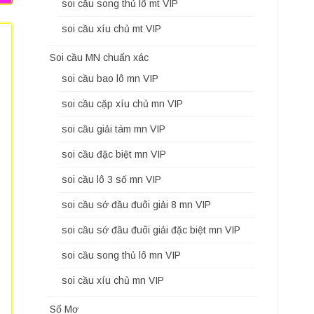
soi cầu song thủ lô mt VIP
soi cầu xíu chủ mt VIP
Soi cầu MN chuẩn xác
soi cầu bao lô mn VIP
soi cầu cặp xíu chủ mn VIP
soi cầu giải tám mn VIP
soi cầu đặc biệt mn VIP
soi cầu lô 3 số mn VIP
soi cầu sớ đầu đuôi giải 8 mn VIP
soi cầu sớ đầu đuôi giải đặc biệt mn VIP
soi cầu song thủ lô mn VIP
soi cầu xíu chủ mn VIP
Sổ Mơ