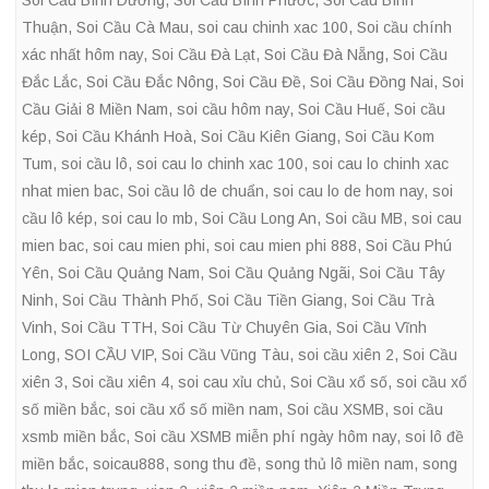
Soi Cầu Bình Dương
,
Soi Cầu Bình Phước
,
Soi Cầu Bình
Thuận
,
Soi Cầu Cà Mau
,
soi cau chinh xac 100
,
Soi cầu chính
xác nhất hôm nay
,
Soi Cầu Đà Lạt
,
Soi Cầu Đà Nẵng
,
Soi Cầu
Đắc Lắc
,
Soi Cầu Đắc Nông
,
Soi Cầu Đề
,
Soi Cầu Đồng Nai
,
Soi
Cầu Giải 8 Miền Nam
,
soi cầu hôm nay
,
Soi Cầu Huế
,
Soi cầu
kép
,
Soi Cầu Khánh Hoà
,
Soi Cầu Kiên Giang
,
Soi Cầu Kom
Tum
,
soi cầu lô
,
soi cau lo chinh xac 100
,
soi cau lo chinh xac
nhat mien bac
,
Soi cầu lô de chuẩn
,
soi cau lo de hom nay
,
soi
cầu lô kép
,
soi cau lo mb
,
Soi Cầu Long An
,
Soi cầu MB
,
soi cau
mien bac
,
soi cau mien phi
,
soi cau mien phi 888
,
Soi Cầu Phú
Yên
,
Soi Cầu Quảng Nam
,
Soi Cầu Quảng Ngãi
,
Soi Cầu Tây
Ninh
,
Soi Cầu Thành Phố
,
Soi Cầu Tiền Giang
,
Soi Cầu Trà
Vinh
,
Soi Cầu TTH
,
Soi Cầu Từ Chuyên Gia
,
Soi Cầu Vĩnh
Long
,
SOI CẦU VIP
,
Soi Cầu Vũng Tàu
,
soi cầu xiên 2
,
Soi Cầu
xiên 3
,
Soi cầu xiên 4
,
soi cau xỉu chủ
,
Soi Cầu xổ số
,
soi cầu xổ
số miền bắc
,
soi cầu xổ số miền nam
,
Soi cầu XSMB
,
soi cầu
xsmb miền bắc
,
Soi cầu XSMB miễn phí ngày hôm nay
,
soi lô đề
miền bắc
,
soicau888
,
song thu đề
,
song thủ lô miền nam
,
song