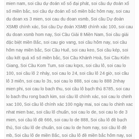
mien nam
,
soi cầu dự đoán xổ số đại phát
,
soi cầu dự đoán xổ
số miền bắc
,
soi cầu dự đoán xổ số miền bắc hôm nay
,
soi cau
du doan xs 3 mien
,
soi cau du doan xsmb
,
Soi cầu Dự đoán
XSMB chính xác
,
Soi cầu Dự đoán XSMB chính xác 100
,
soi cau
du doan xsmb hom nay
,
Soi Cầu Giải 8 Miền Nam
,
Soi cầu giải
đặc biệt miền Bắc
,
soi cau gio vang
,
soi cầu hôm nay
,
soi cầu
hôm nay miền bắc
,
Soi Cầu Huế
,
soi cau keo
,
Soi cầu kép
,
soi
cầu kết quả xổ số miền bắc
,
Soi Cầu Khánh Hoà
,
Soi Cầu Kiên
Giang
,
Soi Cầu Kom Tum
,
soi cau kqxs
,
soi cầu lô
,
soi cau lo
100
,
soi cầu lô 2 nháy
,
soi cau lo 24
,
soi cầu lô 24 giờ
,
soi câu
lô 3 miên
,
soi cau lo 3s
,
soi cau lo 888
,
soi cau lo 888 2nhay
mien phi
,
soi cau lo bach thu
,
soi cầu lô bạch thủ 8785
,
soi cau
lo bach thu rong bach kim
,
soi cầu lô chính xác
,
soi cau lo chinh
xac 100
,
Soi cầu lô chính xác 100 ngày mai
,
soi cau lo chinh xac
nhat mien bac
,
soi cầu lô chuẩn
,
soi cau lo de
,
soi cau lo de 3
mien
,
soi cầu lô đề 666
,
soi cau lo de 888
,
Soi cầu lô đề bạch
thủ
,
Soi cầu lô de chuẩn
,
soi cau lo de hom nay
,
soi cầu lô đề
mb
,
Soi cầu lô de miền Bắc
,
soi cầu lô đề miền bắc hôm nay
,
soi