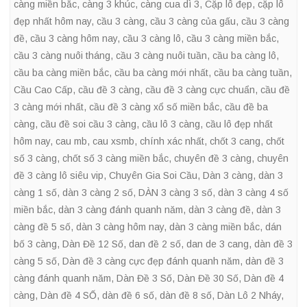
càng miền bắc
,
càng 3 khúc
,
càng cua dì 3
,
Cặp lô đẹp
,
cặp lô
đẹp nhất hôm nay
,
cầu 3 càng
,
cầu 3 càng của gấu
,
cầu 3 càng
đề
,
cầu 3 càng hôm nay
,
cầu 3 càng lô
,
cầu 3 càng miền bắc
,
cầu 3 càng nuôi tháng
,
cầu 3 càng nuôi tuần
,
cầu ba càng lô
,
cầu ba càng miền bắc
,
cầu ba càng mới nhất
,
cầu ba càng tuần
,
Cầu Cao Cấp
,
cầu đề 3 càng
,
cầu đề 3 càng cực chuẩn
,
cầu đề
3 càng mới nhất
,
cầu đề 3 càng xổ số miền bắc
,
cầu đề ba
càng
,
cầu đề soi cầu 3 càng
,
cầu lô 3 càng
,
cầu lô đẹp nhất
hôm nay
,
cau mb
,
cau xsmb
,
chính xác nhất
,
chốt 3 cang
,
chốt
số 3 càng
,
chốt số 3 càng miền bắc
,
chuyên đề 3 càng
,
chuyên
đề 3 càng lô siêu vip
,
Chuyên Gia Soi Cầu
,
Dàn 3 càng
,
dàn 3
càng 1 số
,
dàn 3 càng 2 số
,
DÀN 3 càng 3 số
,
dàn 3 càng 4 số
miền bắc
,
dàn 3 càng đánh quanh năm
,
dàn 3 càng đề
,
dàn 3
càng đề 5 số
,
dàn 3 càng hôm nay
,
dàn 3 càng miền bắc
,
dán
bố 3 càng
,
Dàn Đề 12 Số
,
dan đề 2 số
,
dan de 3 cang
,
dàn đề 3
càng 5 số
,
Dàn đề 3 càng cực đẹp đánh quanh năm
,
dàn đề 3
càng đánh quanh năm
,
Dàn Đề 3 Số
,
Dàn Đề 30 Số
,
Dàn đề 4
càng
,
Dàn đề 4 SỐ
,
dàn đề 6 số
,
dàn đề 8 số
,
Dàn Lô 2 Nháy
,