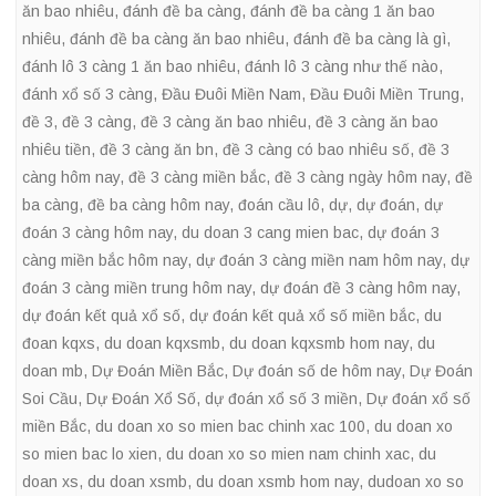
ăn bao nhiêu
,
đánh đề ba càng
,
đánh đề ba càng 1 ăn bao
nhiêu
,
đánh đề ba càng ăn bao nhiêu
,
đánh đề ba càng là gì
,
đánh lô 3 càng 1 ăn bao nhiêu
,
đánh lô 3 càng như thế nào
,
đánh xổ số 3 càng
,
Đầu Đuôi Miền Nam
,
Đầu Đuôi Miền Trung
,
đề 3
,
đề 3 càng
,
đề 3 càng ăn bao nhiêu
,
đề 3 càng ăn bao
nhiêu tiền
,
đề 3 càng ăn bn
,
đề 3 càng có bao nhiêu số
,
đề 3
càng hôm nay
,
đề 3 càng miền bắc
,
đề 3 càng ngày hôm nay
,
đề
ba càng
,
đề ba càng hôm nay
,
đoán cầu lô
,
dự
,
dự đoán
,
dự
đoán 3 càng hôm nay
,
du doan 3 cang mien bac
,
dự đoán 3
càng miền bắc hôm nay
,
dự đoán 3 càng miền nam hôm nay
,
dự
đoán 3 càng miền trung hôm nay
,
dự đoán đề 3 càng hôm nay
,
dự đoán kết quả xổ số
,
dự đoán kết quả xổ số miền bắc
,
du
đoan kqxs
,
du doan kqxsmb
,
du doan kqxsmb hom nay
,
du
doan mb
,
Dự Đoán Miền Bắc
,
Dự đoán số de hôm nay
,
Dự Đoán
Soi Cầu
,
Dự Đoán Xổ Số
,
dự đoán xổ số 3 miền
,
Dự đoán xổ số
miền Bắc
,
du doan xo so mien bac chinh xac 100
,
du doan xo
so mien bac lo xien
,
du doan xo so mien nam chinh xac
,
du
doan xs
,
du doan xsmb
,
du doan xsmb hom nay
,
dudoan xo so