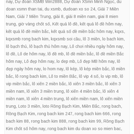
nay
,
Dự đoán XSMB Win2888
,
Dự đoán XSmn Minh Ngọc
,
du
doan xsmn than tai
,
du xsmb
,
dudoan xo so 24
,
Giải 7 Miền
Nam
,
Giải 7 Miền Trung
,
giải 8
,
giải 8 miền nam
,
giai 8 mien
trung
,
giờ vàng chốt số
,
Kết quả lô đề
,
kết quả lô đề hôm nay
,
kết quả lô đề miền bắc
,
kết quả số đề miền bắc hôm nay
,
kqxs
,
kqxsmb rong bach kim
,
kqxsmb soi cầu
,
lô 3 miền
,
lo bach kim
,
lô bạch thủ
,
lô bạch thủ hôm nay
,
Lô chơi nhiều ngày hôm nay
,
lô đề
,
Lô de hôm nay
,
lô đề mb
,
lô đề miền bắc
,
lô đề miền Bắc
hôm nay
,
Lô đẹp hôm nay
,
lo dep mb
,
Lô đẹp MB hôm nay
,
lô
đẹp ngày hôm nay
,
lo hom nay
,
lô kép
,
lô kép miền bắc
,
lô miền
bắc
,
lô rong bach kim
,
Lô to miền Bắc
,
lô vip 4 số
,
lo vip mb
,
lô
vip miền bắc
,
lô xiên 2 miền bắc
,
lô xiên 3 miền bắc
,
lô xiên 3
miền nam
,
lô xiên 3 miền trung
,
lô xiên 4 miền bắc
,
lô xiên 4
miền nam
,
lô xiên 4 miền trung
,
lô xiên miền nam
,
lô xiên miền
trung
,
Loto 3 miền
,
loto Rồng Bạch Kim
,
Miền Bắc
,
rong bach
,
Rồng Bạch Kim
,
rong bach kim 247
,
rong bach kim 666
,
rong
bach kim 88
,
rong bach kim 888
,
rong bach kim 99
,
Rồng Bạch
Kim chốt số hôm nay
,
rong bach kim du doan xo so mien bac
,