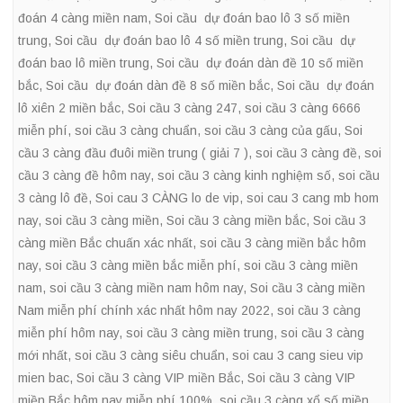
đoán 4 càng miền nam
,
Soi cầu dự đoán bao lô 3 số miền
trung
,
Soi cầu dự đoán bao lô 4 số miền trung
,
Soi cầu dự
đoán bao lô miền trung
,
Soi cầu dự đoán dàn đề 10 số miền
bắc
,
Soi cầu dự đoán dàn đề 8 số miền bắc
,
Soi cầu dự đoán
lô xiên 2 miền bắc
,
Soi cầu 3 càng 247
,
soi cầu 3 càng 6666
miễn phí
,
soi cầu 3 càng chuẩn
,
soi cầu 3 càng của gấu
,
Soi
cầu 3 càng đầu đuôi miền trung ( giải 7 )
,
soi cầu 3 càng đề
,
soi
cầu 3 càng đề hôm nay
,
soi cầu 3 càng kinh nghiệm số
,
soi cầu
3 càng lô đề
,
Soi cau 3 CÀNG lo de vip
,
soi cau 3 cang mb hom
nay
,
soi cầu 3 càng miền
,
Soi cầu 3 càng miền bắc
,
Soi cầu 3
càng miền Bắc chuấn xác nhất
,
soi cầu 3 càng miền bắc hôm
nay
,
soi cầu 3 càng miền bắc miễn phí
,
soi cầu 3 càng miền
nam
,
soi cầu 3 càng miền nam hôm nay
,
Soi cầu 3 càng miền
Nam miễn phí chính xác nhất hôm nay 2022
,
soi cầu 3 càng
miễn phí hôm nay
,
soi cầu 3 càng miền trung
,
soi cầu 3 càng
mới nhất
,
soi cầu 3 càng siêu chuẩn
,
soi cau 3 cang sieu vip
mien bac
,
Soi cầu 3 càng VIP miền Bắc
,
Soi cầu 3 càng VIP
miền Bắc hôm nay miễn phí 100%
,
soi cầu 3 càng xổ số miền