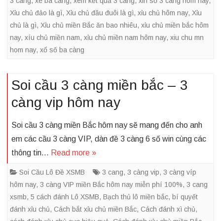
3 càng
,
xe ba càng
,
xem kết quả 3 càng
,
xin số 3 càng hôm nay
,
Xỉu chủ đảo là gì
,
Xỉu chủ đầu đuôi là gì
,
xỉu chủ hôm nay
,
Xỉu
chủ là gì
,
Xỉu chủ miền Bắc ăn bao nhiêu
,
xỉu chủ miền bắc hôm
nay
,
xíu chủ miền nam
,
xỉu chủ miền nam hôm nay
,
xiu chu mn
hom nay
,
xổ số ba càng
Soi cầu 3 càng miền bắc – 3
càng vip hôm nay
Soi cầu 3 càng miền Bắc hôm nay sẽ mang đến cho anh
em các cầu 3 càng VIP, dàn đề 3 càng 6 số win cùng các
thông tin…
Read more »
Soi Cầu Lô Đề XSMB
3 cang
,
3 càng vip
,
3 càng víp
hôm nay
,
3 càng VIP miền Bắc hôm nay miễn phí 100%
,
3 cang
xsmb
,
5 cách đánh Lô XSMB
,
Bạch thủ lô miền bắc
,
bí quyết
đánh xỉu chủ
,
Cách bắt xỉu chủ miền Bắc
,
Cách đánh xì chủ
,