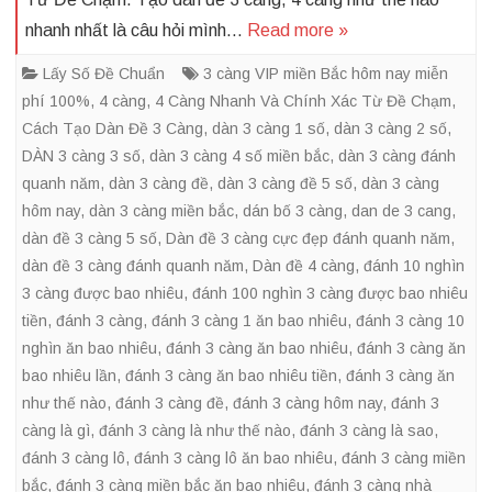
nhanh nhất là câu hỏi mình…
Read more »
Lấy Số Đề Chuẩn
3 càng VIP miền Bắc hôm nay miễn
phí 100%
,
4 càng
,
4 Càng Nhanh Và Chính Xác Từ Đề Chạm
,
Cách Tạo Dàn Đề 3 Càng
,
dàn 3 càng 1 số
,
dàn 3 càng 2 số
,
DÀN 3 càng 3 số
,
dàn 3 càng 4 số miền bắc
,
dàn 3 càng đánh
quanh năm
,
dàn 3 càng đề
,
dàn 3 càng đề 5 số
,
dàn 3 càng
hôm nay
,
dàn 3 càng miền bắc
,
dán bố 3 càng
,
dan de 3 cang
,
dàn đề 3 càng 5 số
,
Dàn đề 3 càng cực đẹp đánh quanh năm
,
dàn đề 3 càng đánh quanh năm
,
Dàn đề 4 càng
,
đánh 10 nghìn
3 càng được bao nhiêu
,
đánh 100 nghìn 3 càng được bao nhiêu
tiền
,
đánh 3 càng
,
đánh 3 càng 1 ăn bao nhiêu
,
đánh 3 càng 10
nghìn ăn bao nhiêu
,
đánh 3 càng ăn bao nhiêu
,
đánh 3 càng ăn
bao nhiêu lần
,
đánh 3 càng ăn bao nhiêu tiền
,
đánh 3 càng ăn
như thế nào
,
đánh 3 càng đề
,
đánh 3 càng hôm nay
,
đánh 3
càng là gì
,
đánh 3 càng là như thế nào
,
đánh 3 càng là sao
,
đánh 3 càng lô
,
đánh 3 càng lô ăn bao nhiêu
,
đánh 3 càng miền
bắc
,
đánh 3 càng miền bắc ăn bao nhiêu
,
đánh 3 càng nhà