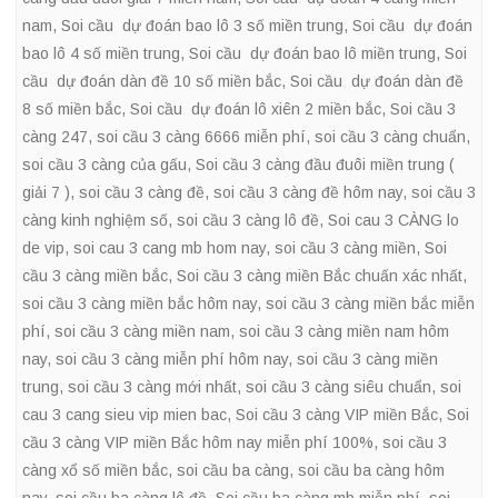
nam
,
Soi cầu dự đoán bao lô 3 số miền trung
,
Soi cầu dự đoán
bao lô 4 số miền trung
,
Soi cầu dự đoán bao lô miền trung
,
Soi
cầu dự đoán dàn đề 10 số miền bắc
,
Soi cầu dự đoán dàn đề
8 số miền bắc
,
Soi cầu dự đoán lô xiên 2 miền bắc
,
Soi cầu 3
càng 247
,
soi cầu 3 càng 6666 miễn phí
,
soi cầu 3 càng chuẩn
,
soi cầu 3 càng của gấu
,
Soi cầu 3 càng đầu đuôi miền trung (
giải 7 )
,
soi cầu 3 càng đề
,
soi cầu 3 càng đề hôm nay
,
soi cầu 3
càng kinh nghiệm số
,
soi cầu 3 càng lô đề
,
Soi cau 3 CÀNG lo
de vip
,
soi cau 3 cang mb hom nay
,
soi cầu 3 càng miền
,
Soi
cầu 3 càng miền bắc
,
Soi cầu 3 càng miền Bắc chuấn xác nhất
,
soi cầu 3 càng miền bắc hôm nay
,
soi cầu 3 càng miền bắc miễn
phí
,
soi cầu 3 càng miền nam
,
soi cầu 3 càng miền nam hôm
nay
,
soi cầu 3 càng miễn phí hôm nay
,
soi cầu 3 càng miền
trung
,
soi cầu 3 càng mới nhất
,
soi cầu 3 càng siêu chuẩn
,
soi
cau 3 cang sieu vip mien bac
,
Soi cầu 3 càng VIP miền Bắc
,
Soi
cầu 3 càng VIP miền Bắc hôm nay miễn phí 100%
,
soi cầu 3
càng xổ số miền bắc
,
soi cầu ba càng
,
soi cầu ba càng hôm