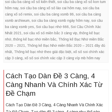
soi cầu ba càng xổ số kiến thiết
,
soi cầu ba càng xổ số kon tum
hôm nay
,
soi cầu ba càng xổ số lào cai hôm nay
,
soi cầu ba
càng xổ số remix
,
soi cầu ba càng xsmb 86
,
soi cầu ba càng
xsmb archiwum
,
soi cầu ba càng xsmb ngày hôm nay
,
soi cầu
ba càng xsmb yes
,
Soi cầu bạc nhớ 666
,
Soi Cầu Chính Xác
Nhất 2021
,
soi cầu xổ số miền bắc 3 càng vip
,
thống kê bạc
nhớ
,
thống kê bạc nhớ miền bắc
,
Thống kê Bạc Nhớ miền Bắc
2020 – 2021
,
Thống kê Bạc Nhớ miền Bắc 2020 – 2021 đầy đủ
nhất
,
Thống kê bạc nhớ theo giải đặc biệt
,
xổ số soi chính xác
cặp 3 càng
,
xổ số soi chính xác cặp 3 càng víp mb hôm nay
Cách Tạo Dàn Đề 3 Càng, 4
Càng Nhanh Và Chính Xác Từ
Đề Chạm
Cách Tạo Dàn Đề 3 Càng, 4 Càng Nhanh Và Chính Xác
Từ Đề Chạm. Tạo dàn đề 3 càng, 4 càng như thế nào