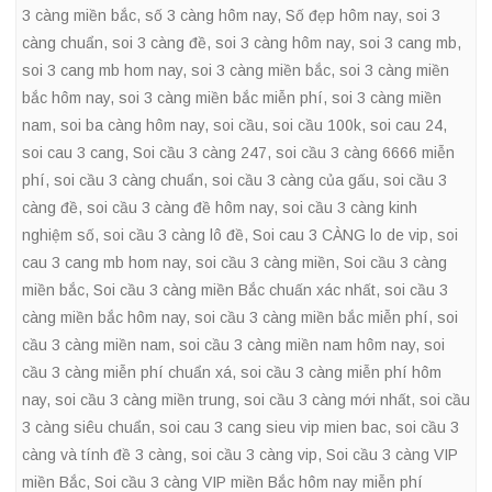
3 càng miền bắc
,
số 3 càng hôm nay
,
Số đẹp hôm nay
,
soi 3
càng chuẩn
,
soi 3 càng đề
,
soi 3 càng hôm nay
,
soi 3 cang mb
,
soi 3 cang mb hom nay
,
soi 3 càng miền bắc
,
soi 3 càng miền
bắc hôm nay
,
soi 3 càng miền bắc miễn phí
,
soi 3 càng miền
nam
,
soi ba càng hôm nay
,
soi cầu
,
soi cầu 100k
,
soi cau 24
,
soi cau 3 cang
,
Soi cầu 3 càng 247
,
soi cầu 3 càng 6666 miễn
phí
,
soi cầu 3 càng chuẩn
,
soi cầu 3 càng của gấu
,
soi cầu 3
càng đề
,
soi cầu 3 càng đề hôm nay
,
soi cầu 3 càng kinh
nghiệm số
,
soi cầu 3 càng lô đề
,
Soi cau 3 CÀNG lo de vip
,
soi
cau 3 cang mb hom nay
,
soi cầu 3 càng miền
,
Soi cầu 3 càng
miền bắc
,
Soi cầu 3 càng miền Bắc chuấn xác nhất
,
soi cầu 3
càng miền bắc hôm nay
,
soi cầu 3 càng miền bắc miễn phí
,
soi
cầu 3 càng miền nam
,
soi cầu 3 càng miền nam hôm nay
,
soi
cầu 3 càng miễn phí chuẩn xá
,
soi cầu 3 càng miễn phí hôm
nay
,
soi cầu 3 càng miền trung
,
soi cầu 3 càng mới nhất
,
soi cầu
3 càng siêu chuẩn
,
soi cau 3 cang sieu vip mien bac
,
soi cầu 3
càng và tính đề 3 càng
,
soi cầu 3 càng vip
,
Soi cầu 3 càng VIP
miền Bắc
,
Soi cầu 3 càng VIP miền Bắc hôm nay miễn phí