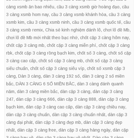
càng xsmb ăn bao nhiêu
,
cầu 3 càng xsmb giờ hoàng đạo
,
cầu
3 càng xsmb hom nay
,
cầu 3 càng xsmb khánh hòa
,
cầu 3 càng
xsmb kim
,
cầu 3 càng xsmb ninh
,
cầu 3 càng xsmb quốc tế
,
cầu
3 càng xsmb remix
,
Chia sẻ kinh nghiệm đánh lô
,
chơi lô đề Mb
,
chơi lô đề Mb mới nhất theo bạc nhớ
,
chốt cặp 3 càng hôm nay
,
chốt cặp 3 càng mb
,
chốt cặp 3 càng miễn phí
,
chốt cặp 3 càng
rbk
,
chốt cặp 3 càng rồng bạch kim
,
chốt số 3 càng
,
chốt số cặp
3 càng cao cấp
,
chốt số cặp 3 càng mb
,
chốt số cặp 3 càng
siêu chuẩn
,
chốt số cặp 3 càng siêu víp
,
chốt số xsmb cặp 3
càng
,
Dàn 3 càng
,
dàn 3 càng 192 số
,
dàn 3 càng 2 số miền
bắc
,
DÀN 3 CÀNG 6 SỐ MIỀN BẮC
,
dàn 3 càng đánh quanh
năm
,
dàn 3 càng miền bắc
,
dàn cặp 3 càng
,
dàn cặp 3 càng
247
,
dàn cặp 3 càng 666
,
dàn cặp 3 càng 888
,
dàn cặp 3 càng
bạch kim
,
dàn cặp 3 càng cao cấp
,
dàn cặp 3 càng chiều nay
,
dàn cặp 3 càng chuẩn
,
dàn cặp 3 càng chuẩn nhất
,
dàn cặp 3
càng đại phát
,
dàn cặp 3 càng đẹp mb
,
dàn cặp 3 càng đẹp
nhất
,
dàn cặp 3 càng free
,
dàn cặp 3 càng hàng ngày
,
dàn cặp
3 càng hay về
,
dàn cặp 3 càng hay về nhất
,
Dàn cặp 3 càng