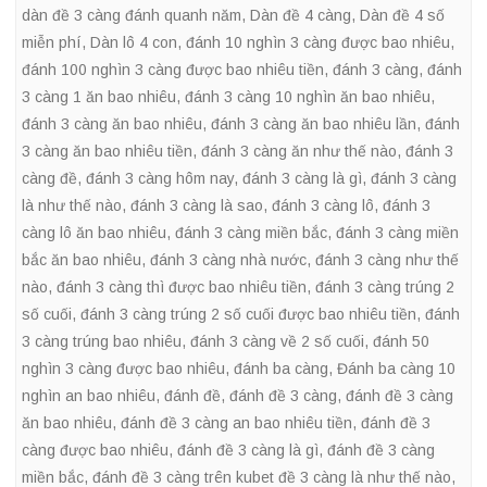
dàn đề 3 càng đánh quanh năm
,
Dàn đề 4 càng
,
Dàn đề 4 số
miễn phí
,
Dàn lô 4 con
,
đánh 10 nghìn 3 càng được bao nhiêu
,
đánh 100 nghìn 3 càng được bao nhiêu tiền
,
đánh 3 càng
,
đánh
3 càng 1 ăn bao nhiêu
,
đánh 3 càng 10 nghìn ăn bao nhiêu
,
đánh 3 càng ăn bao nhiêu
,
đánh 3 càng ăn bao nhiêu lần
,
đánh
3 càng ăn bao nhiêu tiền
,
đánh 3 càng ăn như thế nào
,
đánh 3
càng đề
,
đánh 3 càng hôm nay
,
đánh 3 càng là gì
,
đánh 3 càng
là như thế nào
,
đánh 3 càng là sao
,
đánh 3 càng lô
,
đánh 3
càng lô ăn bao nhiêu
,
đánh 3 càng miền bắc
,
đánh 3 càng miền
bắc ăn bao nhiêu
,
đánh 3 càng nhà nước
,
đánh 3 càng như thế
nào
,
đánh 3 càng thì được bao nhiêu tiền
,
đánh 3 càng trúng 2
số cuối
,
đánh 3 càng trúng 2 số cuối được bao nhiêu tiền
,
đánh
3 càng trúng bao nhiêu
,
đánh 3 càng về 2 số cuối
,
đánh 50
nghìn 3 càng được bao nhiêu
,
đánh ba càng
,
Đánh ba càng 10
nghìn an bao nhiêu
,
đánh đề
,
đánh đề 3 càng
,
đánh đề 3 càng
ăn bao nhiêu
,
đánh đề 3 càng an bao nhiêu tiền
,
đánh đề 3
càng được bao nhiêu
,
đánh đề 3 càng là gì
,
đánh đề 3 càng
miền bắc
,
đánh đề 3 càng trên kubet đề 3 càng là như thế nào
,