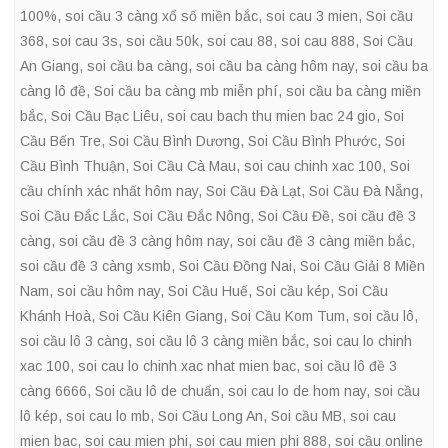
100%
,
soi cầu 3 càng xổ số miền bắc
,
soi cau 3 mien
,
Soi cầu
368
,
soi cau 3s
,
soi cầu 50k
,
soi cau 88
,
soi cau 888
,
Soi Cầu
An Giang
,
soi cầu ba càng
,
soi cầu ba càng hôm nay
,
soi cầu ba
càng lô đề
,
Soi cầu ba càng mb miễn phí
,
soi cầu ba càng miền
bắc
,
Soi Cầu Bạc Liêu
,
soi cau bach thu mien bac 24 gio
,
Soi
Cầu Bến Tre
,
Soi Cầu Bình Dương
,
Soi Cầu Bình Phước
,
Soi
Cầu Bình Thuận
,
Soi Cầu Cà Mau
,
soi cau chinh xac 100
,
Soi
cầu chính xác nhất hôm nay
,
Soi Cầu Đà Lạt
,
Soi Cầu Đà Nẵng
,
Soi Cầu Đắc Lắc
,
Soi Cầu Đắc Nông
,
Soi Cầu Đề
,
soi cầu đề 3
càng
,
soi cầu đề 3 càng hôm nay
,
soi cầu đề 3 càng miền bắc
,
soi cầu đề 3 càng xsmb
,
Soi Cầu Đồng Nai
,
Soi Cầu Giải 8 Miền
Nam
,
soi cầu hôm nay
,
Soi Cầu Huế
,
Soi cầu kép
,
Soi Cầu
Khánh Hoà
,
Soi Cầu Kiên Giang
,
Soi Cầu Kom Tum
,
soi cầu lô
,
soi cầu lô 3 càng
,
soi cầu lô 3 càng miền bắc
,
soi cau lo chinh
xac 100
,
soi cau lo chinh xac nhat mien bac
,
soi cầu lô đề 3
càng 6666
,
Soi cầu lô de chuẩn
,
soi cau lo de hom nay
,
soi cầu
lô kép
,
soi cau lo mb
,
Soi Cầu Long An
,
Soi cầu MB
,
soi cau
mien bac
,
soi cau mien phi
,
soi cau mien phi 888
,
soi cầu online