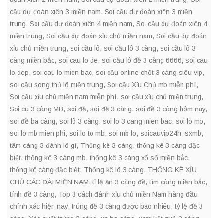
cầu dự đoán xiên 3 miền nam
,
Soi cầu dự đoán xiên 3 miền
trung
,
Soi cầu dự đoán xiên 4 miền nam
,
Soi cầu dự đoán xiên 4
miền trung
,
Soi cầu dự đoán xỉu chủ miền nam
,
Soi cầu dự đoán
xỉu chủ miền trung
,
soi cầu lô
,
soi cầu lô 3 càng
,
soi cầu lô 3
càng miền bắc
,
soi cau lo de
,
soi cầu lô đề 3 càng 6666
,
soi cau
lo dep
,
soi cau lo mien bac
,
soi cầu online chốt 3 càng siêu vip
,
soi cầu song thủ lô miền trung
,
Soi cầu Xỉu Chủ mb miễn phí
,
Soi cầu xỉu chủ miền nam miễn phí
,
soi cầu xỉu chủ miền trung
,
Soi cu 3 càng MB
,
soi đề
,
soi đề 3 càng
,
soi đề 3 càng hôm nay
,
soi đề ba càng
,
soi lô 3 càng
,
soi lo 3 cang mien bac
,
soi lo mb
,
soi lo mb mien phi
,
soi lo to mb
,
soi mb lo
,
soicauvip24h
,
sxmb
,
tâm càng 3 đánh lô gì
,
Thống kê 3 càng
,
thống kê 3 càng đặc
biệt
,
thống kê 3 càng mb
,
thống kê 3 càng xổ số miền bắc
,
thống kê càng đặc biệt
,
Thống kê lô 3 càng
,
THỐNG KÊ XỈU
CHỦ CÁC ĐÀI MIỀN NAM
,
tỉ lệ ăn 3 càng đề
,
tìm càng miền bắc
,
tính đề 3 càng
,
Top 3 cách đánh xỉu chủ miền Nam hàng đầu
chính xác hiện nay
,
trúng đề 3 càng được bao nhiêu
,
tỷ lệ đề 3