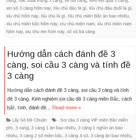
càng
,
Xác suất trúng 3 càng
,
xe ba càng
,
xem kết quả 3 càng
,
xin số 3 càng hôm nay
,
Xỉu chủ đảo là gì
,
Xỉu chủ đầu đuôi là gì
,
xỉu chủ hôm nay
,
Xỉu chủ là gì
,
Xỉu chủ miền Bắc ăn bao nhiêu
,
xỉu chủ miền bắc hôm nay
,
xíu chủ miền nam
,
xỉu chủ miền nam
hôm nay
,
xiu chu mn hom nay
,
xổ số ba càng
Hướng dẫn cách đánh đề 3
càng, soi cầu 3 càng và tính đề
3 càng
Hướng dẫn cách đánh đề 3 càng, soi cầu 3 càng và tính
đề 3 càng. Kinh nghiệm soi cầu đề 3 càng miền Bắc, cách
bắt, tính, đánh đề…
Read more »
Lấy Số Đề Chuẩn
. Soi cầu 3 càng VIP miền Bắc miễn
phí
,
3 cang
,
3 càng 1 ăn bao nhiêu
,
3 càng 1 nghìn an bao
nhiêu
,
3 càng 2 số miền bắc
,
3 càng 4 số
,
3 càng ăn bao nhiêu
,