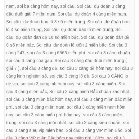
nam
,
soi ba càng hôm nay
,
soi cầu
,
Soi cầu dự đoán 3 càng
đầu đuôi giải 7 miền nam
,
Soi cầu dự đoán 4 càng miền nam
,
Soi cầu dự đoán bao lô 3 số miền trung
,
Soi cầu dự đoán bao
lô 4 số miền trung
,
Soi cầu dự đoán bao lô miền trung
,
Soi
cầu dự đoán dàn đề 10 số miền bắc
,
Soi cầu dự đoán dàn đề
8 số miền bắc
,
Soi cầu dự đoán lô xiên 2 miền bắc
,
Soi cầu 3
càng 247
,
soi cầu 3 càng 6666 miễn phí
,
soi cầu 3 càng chuẩn
,
soi cầu 3 càng của gấu
,
Soi cầu 3 càng đầu đuôi miền trung (
giải 7 )
,
soi cầu 3 càng đề
,
soi cầu 3 càng đề hôm nay
,
soi cầu 3
càng kinh nghiệm số
,
soi cầu 3 càng lô đề
,
Soi cau 3 CÀNG lo
de vip
,
soi cau 3 cang mb hom nay
,
soi cầu 3 càng miền
,
Soi
cầu 3 càng miền bắc
,
Soi cầu 3 càng miền Bắc chuấn xác nhất
,
soi cầu 3 càng miền bắc hôm nay
,
soi cầu 3 càng miền bắc miễn
phí
,
soi cầu 3 càng miền nam
,
soi cầu 3 càng miền nam hôm
nay
,
soi cầu 3 càng miễn phí hôm nay
,
soi cầu 3 càng miền
trung
,
soi cầu 3 càng mới nhất
,
soi cầu 3 càng siêu chuẩn
,
soi
cau 3 cang sieu vip mien bac
,
Soi cầu 3 càng VIP miền Bắc
,
Soi
cầu 3 càng VIP miền Bắc hôm nay miễn phí 100%
,
soi cầu 3