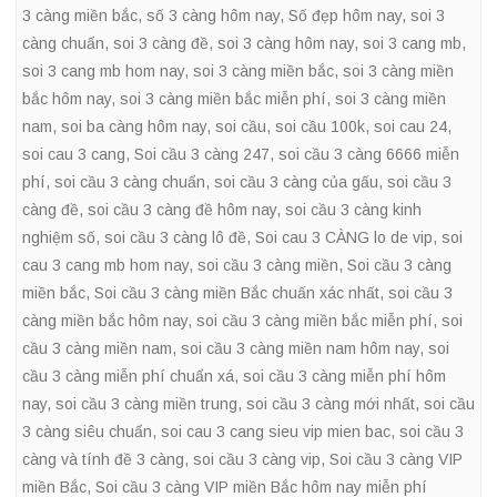
3 càng miền bắc
,
số 3 càng hôm nay
,
Số đẹp hôm nay
,
soi 3
càng chuẩn
,
soi 3 càng đề
,
soi 3 càng hôm nay
,
soi 3 cang mb
,
soi 3 cang mb hom nay
,
soi 3 càng miền bắc
,
soi 3 càng miền
bắc hôm nay
,
soi 3 càng miền bắc miễn phí
,
soi 3 càng miền
nam
,
soi ba càng hôm nay
,
soi cầu
,
soi cầu 100k
,
soi cau 24
,
soi cau 3 cang
,
Soi cầu 3 càng 247
,
soi cầu 3 càng 6666 miễn
phí
,
soi cầu 3 càng chuẩn
,
soi cầu 3 càng của gấu
,
soi cầu 3
càng đề
,
soi cầu 3 càng đề hôm nay
,
soi cầu 3 càng kinh
nghiệm số
,
soi cầu 3 càng lô đề
,
Soi cau 3 CÀNG lo de vip
,
soi
cau 3 cang mb hom nay
,
soi cầu 3 càng miền
,
Soi cầu 3 càng
miền bắc
,
Soi cầu 3 càng miền Bắc chuấn xác nhất
,
soi cầu 3
càng miền bắc hôm nay
,
soi cầu 3 càng miền bắc miễn phí
,
soi
cầu 3 càng miền nam
,
soi cầu 3 càng miền nam hôm nay
,
soi
cầu 3 càng miễn phí chuẩn xá
,
soi cầu 3 càng miễn phí hôm
nay
,
soi cầu 3 càng miền trung
,
soi cầu 3 càng mới nhất
,
soi cầu
3 càng siêu chuẩn
,
soi cau 3 cang sieu vip mien bac
,
soi cầu 3
càng và tính đề 3 càng
,
soi cầu 3 càng vip
,
Soi cầu 3 càng VIP
miền Bắc
,
Soi cầu 3 càng VIP miền Bắc hôm nay miễn phí