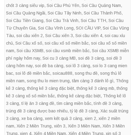
chốt 3 càng siêu vip
,
Soi Cầu Phú Yên
,
Soi Cầu Quảng Nam
,
Soi Cầu Quảng Ngãi
,
Soi Cầu Tây Ninh
,
Soi Cầu Thành Phố
,
Soi Cầu Tiền Giang
,
Soi Cầu Trà Vinh
,
Soi Cầu TTH
,
Soi Cầu
Từ Chuyên Gia
,
Soi Cầu Vĩnh Long
,
SOI CẦU VIP
,
Soi Cầu Vũng
Tàu
,
soi cầu xiên 2
,
Soi Cầu xiên 3
,
Soi cầu xiên 4
,
soi cau xỉu
chủ
,
Soi Cầu xổ số
,
soi cầu xổ số miền bắc
,
soi cầu xổ số miền
nam
,
Soi cầu XSMB
,
soi cầu xsmb miền bắc
,
Soi cầu XSMB miễn
phí ngày hôm nay
,
Soi cu 3 càng MB
,
soi đề 3 càng
,
soi đề 3
càng hôm nay
,
soi đề ba càng
,
soi lô 3 càng
,
soi lo 3 cang mien
bac
,
soi lô đề miền bắc
,
soicau888
,
song thu đề
,
song thủ lô
miền nam
,
song thu lo mien trung
,
tâm càng 3 đánh lô gì
,
Thống
kê 3 càng
,
thống kê 3 càng đặc biệt
,
thống kê 3 càng mb
,
thống
kê 3 càng xổ số miền bắc
,
thống kê càng đặc biệt
,
Thống kê lô
3 càng
,
tỉ lệ ăn 3 càng đề
,
tìm càng miền bắc
,
tính đề 3 càng
,
trúng đề 3 càng được bao nhiêu
,
tỷ lệ đề 3 càng
,
Xác suất trúng
3 càng
,
xe ba càng
,
xem kết quả 3 càng
,
xien 2
,
xiên 2 miền
nam
,
Xiên 2 Miền Trung
,
xiên 3
,
Xiên 3 Miền Nam
,
Xiên 3 Miền
Trung
,
xien 4
,
Xiên 4 Miền Nam
,
Xiên 4 Miền Trung
,
xin số 3