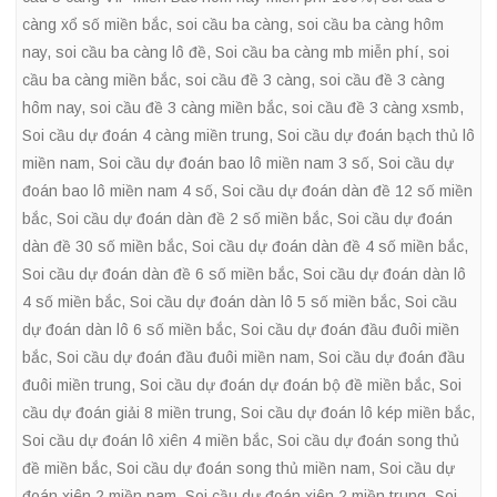
càng xổ số miền bắc
,
soi cầu ba càng
,
soi cầu ba càng hôm
nay
,
soi cầu ba càng lô đề
,
Soi cầu ba càng mb miễn phí
,
soi
cầu ba càng miền bắc
,
soi cầu đề 3 càng
,
soi cầu đề 3 càng
hôm nay
,
soi cầu đề 3 càng miền bắc
,
soi cầu đề 3 càng xsmb
,
Soi cầu dự đoán 4 càng miền trung
,
Soi cầu dự đoán bạch thủ lô
miền nam
,
Soi cầu dự đoán bao lô miền nam 3 số
,
Soi cầu dự
đoán bao lô miền nam 4 số
,
Soi cầu dự đoán dàn đề 12 số miền
bắc
,
Soi cầu dự đoán dàn đề 2 số miền bắc
,
Soi cầu dự đoán
dàn đề 30 số miền bắc
,
Soi cầu dự đoán dàn đề 4 số miền bắc
,
Soi cầu dự đoán dàn đề 6 số miền bắc
,
Soi cầu dự đoán dàn lô
4 số miền bắc
,
Soi cầu dự đoán dàn lô 5 số miền bắc
,
Soi cầu
dự đoán dàn lô 6 số miền bắc
,
Soi cầu dự đoán đầu đuôi miền
bắc
,
Soi cầu dự đoán đầu đuôi miền nam
,
Soi cầu dự đoán đầu
đuôi miền trung
,
Soi cầu dự đoán dự đoán bộ đề miền bắc
,
Soi
cầu dự đoán giải 8 miền trung
,
Soi cầu dự đoán lô kép miền bắc
,
Soi cầu dự đoán lô xiên 4 miền bắc
,
Soi cầu dự đoán song thủ
đề miền bắc
,
Soi cầu dự đoán song thủ miền nam
,
Soi cầu dự
đoán xiên 2 miền nam
,
Soi cầu dự đoán xiên 2 miền trung
,
Soi