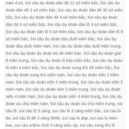
nam 4 số
,
Soi cầu dự đoán dàn đề 12 số miền bắc
,
Soi cầu dự
đoán dàn đề 2 số miền bắc
,
Soi cầu dự đoán dàn đề 30 số miền
bắc
,
Soi cầu dự đoán dàn đề 4 số miền bắc
,
Soi cầu dự đoán
dàn đề 6 số miền bắc
,
Soi cầu dự đoán dàn lô 4 số miền bắc
,
Soi cầu dự đoán dàn lô 5 số miền bắc
,
Soi cầu dự đoán dàn lô 6
số miền bắc
,
Soi cầu dự đoán đầu đuôi miền bắc
,
Soi cầu dự
đoán đầu đuôi miền nam
,
Soi cầu dự đoán đầu đuôi miền trung
,
Soi cầu dự đoán dự đoán bộ đề miền bắc
,
Soi cầu dự đoán giải
8 miền trung
,
Soi cầu dự đoán lô kép miền bắc
,
Soi cầu dự đoán
lô xiên 4 miền bắc
,
Soi cầu dự đoán song thủ đề miền bắc
,
Soi
cầu dự đoán song thủ miền nam
,
Soi cầu dự đoán xiên 2 miền
nam
,
Soi cầu dự đoán xiên 2 miền trung
,
Soi cầu dự đoán xiên 3
miền nam
,
Soi cầu dự đoán xiên 3 miền trung
,
Soi cầu dự đoán
xiên 4 miền nam
,
Soi cầu dự đoán xiên 4 miền trung
,
Soi cầu dự
đoán xỉu chủ miền nam
,
Soi cầu dự đoán xỉu chủ miền trung
,
soi
cầu lô
,
soi cầu lô 3 càng
,
soi cầu lô 3 càng miền bắc
,
soi cau lo
de
,
soi cầu lô đề 3 càng 6666
,
soi cau lo dep
,
soi cau lo mien
bac
,
soi cầu online chốt 3 càng siêu vip
,
soi cầu song thủ lô