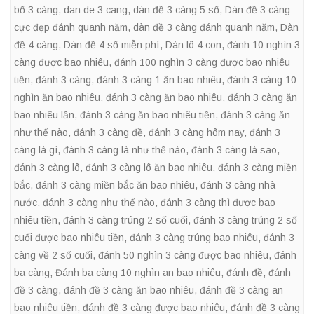
bố 3 càng
,
dan de 3 cang
,
dàn đề 3 càng 5 số
,
Dàn đề 3 càng
cực đẹp đánh quanh năm
,
dàn đề 3 càng đánh quanh năm
,
Dàn
đề 4 càng
,
Dàn đề 4 số miễn phí
,
Dàn lô 4 con
,
đánh 10 nghìn 3
càng được bao nhiêu
,
đánh 100 nghìn 3 càng được bao nhiêu
tiền
,
đánh 3 càng
,
đánh 3 càng 1 ăn bao nhiêu
,
đánh 3 càng 10
nghìn ăn bao nhiêu
,
đánh 3 càng ăn bao nhiêu
,
đánh 3 càng ăn
bao nhiêu lần
,
đánh 3 càng ăn bao nhiêu tiền
,
đánh 3 càng ăn
như thế nào
,
đánh 3 càng đề
,
đánh 3 càng hôm nay
,
đánh 3
càng là gì
,
đánh 3 càng là như thế nào
,
đánh 3 càng là sao
,
đánh 3 càng lô
,
đánh 3 càng lô ăn bao nhiêu
,
đánh 3 càng miền
bắc
,
đánh 3 càng miền bắc ăn bao nhiêu
,
đánh 3 càng nhà
nước
,
đánh 3 càng như thế nào
,
đánh 3 càng thì được bao
nhiêu tiền
,
đánh 3 càng trúng 2 số cuối
,
đánh 3 càng trúng 2 số
cuối được bao nhiêu tiền
,
đánh 3 càng trúng bao nhiêu
,
đánh 3
càng về 2 số cuối
,
đánh 50 nghìn 3 càng được bao nhiêu
,
đánh
ba càng
,
Đánh ba càng 10 nghìn an bao nhiêu
,
đánh đề
,
đánh
đề 3 càng
,
đánh đề 3 càng ăn bao nhiêu
,
đánh đề 3 càng an
bao nhiêu tiền
,
đánh đề 3 càng được bao nhiêu
,
đánh đề 3 càng