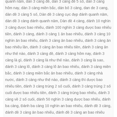
quanh năm
,
dàn 3 càng đề
,
dàn 3 càng đề 5 số
,
dàn 3 càng
hôm nay
,
dàn 3 càng miền bắc
,
dán bố 3 càng
,
dan de 3 cang
,
dàn đề 3 càng 5 số
,
Dàn đề 3 càng cực đẹp đánh quanh năm
,
dàn đề 3 càng đánh quanh năm
,
Dàn đề 4 càng
,
đánh 10 nghìn
3 càng được bao nhiêu
,
đánh 100 nghìn 3 càng được bao nhiêu
tiền
,
đánh 3 càng
,
đánh 3 càng 1 ăn bao nhiêu
,
đánh 3 càng 10
nghìn ăn bao nhiêu
,
đánh 3 càng ăn bao nhiêu
,
đánh 3 càng ăn
bao nhiêu lần
,
đánh 3 càng ăn bao nhiêu tiền
,
đánh 3 càng ăn
như thế nào
,
đánh 3 càng đề
,
đánh 3 càng hôm nay
,
đánh 3
càng là gì
,
đánh 3 càng là như thế nào
,
đánh 3 càng là sao
,
đánh 3 càng lô
,
đánh 3 càng lô ăn bao nhiêu
,
đánh 3 càng miền
bắc
,
đánh 3 càng miền bắc ăn bao nhiêu
,
đánh 3 càng nhà
nước
,
đánh 3 càng như thế nào
,
đánh 3 càng thì được bao
nhiêu tiền
,
đánh 3 càng trúng 2 số cuối
,
đánh 3 càng trúng 2 số
cuối được bao nhiêu tiền
,
đánh 3 càng trúng bao nhiêu
,
đánh 3
càng về 2 số cuối
,
đánh 50 nghìn 3 càng được bao nhiêu
,
đánh
ba càng
,
Đánh ba càng 10 nghìn an bao nhiêu
,
đánh đề 3 càng
,
đánh đề 3 càng ăn bao nhiêu
,
đánh đề 3 càng an bao nhiêu