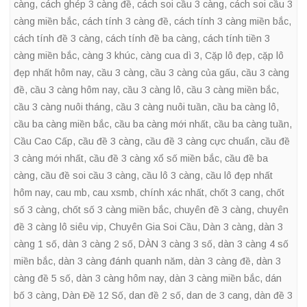
càng
,
cách ghép 3 càng đề
,
cách soi cầu 3 càng
,
cách soi cầu 3
càng miền bắc
,
cách tính 3 càng đề
,
cách tính 3 càng miền bắc
,
cách tính đề 3 càng
,
cách tính đề ba càng
,
cách tính tiền 3
càng miền bắc
,
càng 3 khúc
,
càng cua dì 3
,
Cặp lô đẹp
,
cặp lô
đẹp nhất hôm nay
,
cầu 3 càng
,
cầu 3 càng của gấu
,
cầu 3 càng
đề
,
cầu 3 càng hôm nay
,
cầu 3 càng lô
,
cầu 3 càng miền bắc
,
cầu 3 càng nuôi tháng
,
cầu 3 càng nuôi tuần
,
cầu ba càng lô
,
cầu ba càng miền bắc
,
cầu ba càng mới nhất
,
cầu ba càng tuần
,
Cầu Cao Cấp
,
cầu đề 3 càng
,
cầu đề 3 càng cực chuẩn
,
cầu đề
3 càng mới nhất
,
cầu đề 3 càng xổ số miền bắc
,
cầu đề ba
càng
,
cầu đề soi cầu 3 càng
,
cầu lô 3 càng
,
cầu lô đẹp nhất
hôm nay
,
cau mb
,
cau xsmb
,
chính xác nhất
,
chốt 3 cang
,
chốt
số 3 càng
,
chốt số 3 càng miền bắc
,
chuyên đề 3 càng
,
chuyên
đề 3 càng lô siêu vip
,
Chuyên Gia Soi Cầu
,
Dàn 3 càng
,
dàn 3
càng 1 số
,
dàn 3 càng 2 số
,
DÀN 3 càng 3 số
,
dàn 3 càng 4 số
miền bắc
,
dàn 3 càng đánh quanh năm
,
dàn 3 càng đề
,
dàn 3
càng đề 5 số
,
dàn 3 càng hôm nay
,
dàn 3 càng miền bắc
,
dán
bố 3 càng
,
Dàn Đề 12 Số
,
dan đề 2 số
,
dan de 3 cang
,
dàn đề 3