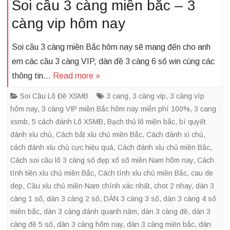
Soi cầu 3 càng miền bắc – 3
càng vip hôm nay
Soi cầu 3 càng miền Bắc hôm nay sẽ mang đến cho anh
em các cầu 3 càng VIP, dàn đề 3 càng 6 số win cùng các
thông tin…
Read more »
Soi Cầu Lô Đề XSMB
3 cang
,
3 càng vip
,
3 càng víp
hôm nay
,
3 càng VIP miền Bắc hôm nay miễn phí 100%
,
3 cang
xsmb
,
5 cách đánh Lô XSMB
,
Bạch thủ lô miền bắc
,
bí quyết
đánh xỉu chủ
,
Cách bắt xỉu chủ miền Bắc
,
Cách đánh xì chủ
,
cách đánh xỉu chủ cực hiệu quả
,
Cách đánh xỉu chủ miền Bắc
,
Cách soi cầu lô 3 càng số đẹp xổ số miền Nam hôm nay
,
Cách
tính tiền xỉu chủ miền Bắc
,
Cách tính xỉu chủ miền Bắc
,
cau de
dep
,
Cầu xỉu chủ miền Nam chính xác nhất
,
chot 2 nhay
,
dàn 3
càng 1 số
,
dàn 3 càng 2 số
,
DÀN 3 càng 3 số
,
dàn 3 càng 4 số
miền bắc
,
dàn 3 càng đánh quanh năm
,
dàn 3 càng đề
,
dàn 3
càng đề 5 số
,
dàn 3 càng hôm nay
,
dàn 3 càng miền bắc
,
dán