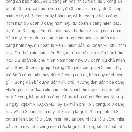
càng ăn bao nhiêu
,
đề 3 càng ăn bao nhiêu tiền
,
đề 3 càng ăn
bn
,
đề 3 càng có bao nhiêu số
,
đề 3 càng hôm nay
,
đề 3 càng
miền bắc
,
đề 3 càng ngày hôm nay
,
đề ba càng
,
đề ba càng
hôm nay
,
dự đoán 3 càng hôm nay
,
du doan 3 cang mien bac
,
dự đoán 3 càng miền bắc hôm nay
,
dự đoán 3 càng miền nam
hôm nay
,
dự đoán 3 càng miền trung hôm nay
,
dự đoán đề 3
càng hôm nay
,
dự đoán lô xiên 3 miền bắc
,
du doan xiu chu hom
nay
,
Dự đoán xỉu chủ miền Bắc
,
dự đoán xỉu chủ miền bắc hôm
nay
,
Dự đoán xỉu chủ miền Nam hôm nay
,
Dự đoán xỉu chủ miễn
phí
,
Ghép 3 càng
,
ghép 3 càng đề
,
giá 3 càng
,
giá 3 càng đề
,
giá ăn 3 càng
,
hôm nay đánh 3 càng con gì
,
hôm nay đánh con
gì
,
Hướng dẫn bí quyết đánh xỉu chủ
,
hướng dẫn đánh ba càng
,
Hướng dẫn dự đoán xỉu chủ miền Nam hôm nay miễn phí
,
kết
quả 3 càng
,
kết quả ba càng
,
Kết quả ba càng hôm nay
,
khung
3 ngày
,
kqsxmb
,
KQXSMB
,
lấy số miễn phí
,
lô 3 càng
,
lô 3 càng
hay về
,
lô 3 càng hôm nay
,
lô 3 càng là gì
,
lo 3 cang mb
,
lô 3
càng miền bắc
,
lô 3 càng miền bắc ăn bao nhiêu
,
lô 3 càng miền
bắc hôm nay
,
lô 3 càng miền bắc là gì
,
lô 3 càng số
,
lô 4 số
,
lô