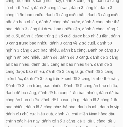
càng đề
,
đánh 3 càng hôm nay
,
đánh 3 càng là gì
,
đánh 3 càng
là như thế nào
,
đánh 3 càng là sao
,
đánh 3 càng lô
,
đánh 3
càng lô ăn bao nhiêu
,
đánh 3 càng miền bắc
,
đánh 3 càng miền
bắc ăn bao nhiêu
,
đánh 3 càng nhà nước
,
đánh 3 càng như thế
nào
,
đánh 3 càng thì được bao nhiêu tiền
,
đánh 3 càng trúng 2
số cuối
,
đánh 3 càng trúng 2 số cuối được bao nhiêu tiền
,
đánh
3 càng trúng bao nhiêu
,
đánh 3 càng về 2 số cuối
,
đánh 50
nghìn 3 càng được bao nhiêu
,
đánh ba càng
,
Đánh ba càng 10
nghìn an bao nhiêu
,
đánh đề
,
đánh đề 3 càng
,
đánh đề 3 càng
ăn bao nhiêu
,
đánh đề 3 càng an bao nhiêu tiền
,
đánh đề 3
càng được bao nhiêu
,
đánh đề 3 càng là gì
,
đánh đề 3 càng
miền bắc
,
đánh đề 3 càng trên kubet đề 3 càng là như thế nào
,
Đánh đề 3 con trúng bao nhiêu
,
Đánh đề 5 càng ăn bao nhiêu
,
đánh đề ba càng
,
đánh đề ba càng 1 ăn bao nhiêu
,
đánh đề ba
càng ăn bao nhiêu
,
đánh đề ba càng là gì
,
đánh lô 3 càng 1 ăn
bao nhiêu
,
đánh lô 3 càng như thế nào
,
danh lo mb
,
danh lo vip
,
đánh xỉu chủ cực hiệu quả
,
đánh xỉu chủ miền Nam hàng đầu
chính xác hiện nay
,
đánh xổ số 3 càng
,
đề 3
,
đề 3 càng
,
đề 3