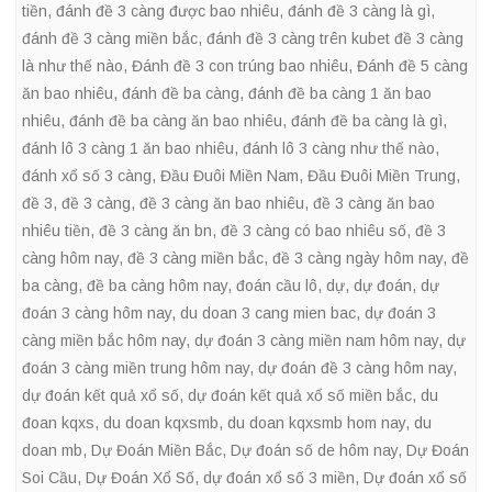
tiền
,
đánh đề 3 càng được bao nhiêu
,
đánh đề 3 càng là gì
,
đánh đề 3 càng miền bắc
,
đánh đề 3 càng trên kubet đề 3 càng
là như thế nào
,
Đánh đề 3 con trúng bao nhiêu
,
Đánh đề 5 càng
ăn bao nhiêu
,
đánh đề ba càng
,
đánh đề ba càng 1 ăn bao
nhiêu
,
đánh đề ba càng ăn bao nhiêu
,
đánh đề ba càng là gì
,
đánh lô 3 càng 1 ăn bao nhiêu
,
đánh lô 3 càng như thế nào
,
đánh xổ số 3 càng
,
Đầu Đuôi Miền Nam
,
Đầu Đuôi Miền Trung
,
đề 3
,
đề 3 càng
,
đề 3 càng ăn bao nhiêu
,
đề 3 càng ăn bao
nhiêu tiền
,
đề 3 càng ăn bn
,
đề 3 càng có bao nhiêu số
,
đề 3
càng hôm nay
,
đề 3 càng miền bắc
,
đề 3 càng ngày hôm nay
,
đề
ba càng
,
đề ba càng hôm nay
,
đoán cầu lô
,
dự
,
dự đoán
,
dự
đoán 3 càng hôm nay
,
du doan 3 cang mien bac
,
dự đoán 3
càng miền bắc hôm nay
,
dự đoán 3 càng miền nam hôm nay
,
dự
đoán 3 càng miền trung hôm nay
,
dự đoán đề 3 càng hôm nay
,
dự đoán kết quả xổ số
,
dự đoán kết quả xổ số miền bắc
,
du
đoan kqxs
,
du doan kqxsmb
,
du doan kqxsmb hom nay
,
du
doan mb
,
Dự Đoán Miền Bắc
,
Dự đoán số de hôm nay
,
Dự Đoán
Soi Cầu
,
Dự Đoán Xổ Số
,
dự đoán xổ số 3 miền
,
Dự đoán xổ số