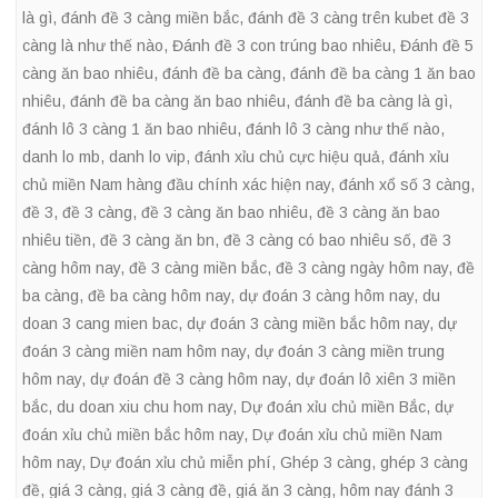
là gì
,
đánh đề 3 càng miền bắc
,
đánh đề 3 càng trên kubet đề 3
càng là như thế nào
,
Đánh đề 3 con trúng bao nhiêu
,
Đánh đề 5
càng ăn bao nhiêu
,
đánh đề ba càng
,
đánh đề ba càng 1 ăn bao
nhiêu
,
đánh đề ba càng ăn bao nhiêu
,
đánh đề ba càng là gì
,
đánh lô 3 càng 1 ăn bao nhiêu
,
đánh lô 3 càng như thế nào
,
danh lo mb
,
danh lo vip
,
đánh xỉu chủ cực hiệu quả
,
đánh xỉu
chủ miền Nam hàng đầu chính xác hiện nay
,
đánh xổ số 3 càng
,
đề 3
,
đề 3 càng
,
đề 3 càng ăn bao nhiêu
,
đề 3 càng ăn bao
nhiêu tiền
,
đề 3 càng ăn bn
,
đề 3 càng có bao nhiêu số
,
đề 3
càng hôm nay
,
đề 3 càng miền bắc
,
đề 3 càng ngày hôm nay
,
đề
ba càng
,
đề ba càng hôm nay
,
dự đoán 3 càng hôm nay
,
du
doan 3 cang mien bac
,
dự đoán 3 càng miền bắc hôm nay
,
dự
đoán 3 càng miền nam hôm nay
,
dự đoán 3 càng miền trung
hôm nay
,
dự đoán đề 3 càng hôm nay
,
dự đoán lô xiên 3 miền
bắc
,
du doan xiu chu hom nay
,
Dự đoán xỉu chủ miền Bắc
,
dự
đoán xỉu chủ miền bắc hôm nay
,
Dự đoán xỉu chủ miền Nam
hôm nay
,
Dự đoán xỉu chủ miễn phí
,
Ghép 3 càng
,
ghép 3 càng
đề
,
giá 3 càng
,
giá 3 càng đề
,
giá ăn 3 càng
,
hôm nay đánh 3