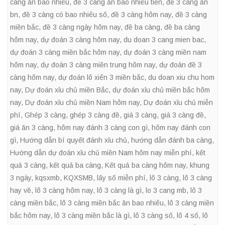
càng ăn bao nhiêu
,
đề 3 càng ăn bao nhiêu tiền
,
đề 3 càng ăn
bn
,
đề 3 càng có bao nhiêu số
,
đề 3 càng hôm nay
,
đề 3 càng
miền bắc
,
đề 3 càng ngày hôm nay
,
đề ba càng
,
đề ba càng
hôm nay
,
dự đoán 3 càng hôm nay
,
du doan 3 cang mien bac
,
dự đoán 3 càng miền bắc hôm nay
,
dự đoán 3 càng miền nam
hôm nay
,
dự đoán 3 càng miền trung hôm nay
,
dự đoán đề 3
càng hôm nay
,
dự đoán lô xiên 3 miền bắc
,
du doan xiu chu hom
nay
,
Dự đoán xỉu chủ miền Bắc
,
dự đoán xỉu chủ miền bắc hôm
nay
,
Dự đoán xỉu chủ miền Nam hôm nay
,
Dự đoán xỉu chủ miễn
phí
,
Ghép 3 càng
,
ghép 3 càng đề
,
giá 3 càng
,
giá 3 càng đề
,
giá ăn 3 càng
,
hôm nay đánh 3 càng con gì
,
hôm nay đánh con
gì
,
Hướng dẫn bí quyết đánh xỉu chủ
,
hướng dẫn đánh ba càng
,
Hướng dẫn dự đoán xỉu chủ miền Nam hôm nay miễn phí
,
kết
quả 3 càng
,
kết quả ba càng
,
Kết quả ba càng hôm nay
,
khung
3 ngày
,
kqsxmb
,
KQXSMB
,
lấy số miễn phí
,
lô 3 càng
,
lô 3 càng
hay về
,
lô 3 càng hôm nay
,
lô 3 càng là gì
,
lo 3 cang mb
,
lô 3
càng miền bắc
,
lô 3 càng miền bắc ăn bao nhiêu
,
lô 3 càng miền
bắc hôm nay
,
lô 3 càng miền bắc là gì
,
lô 3 càng số
,
lô 4 số
,
lô