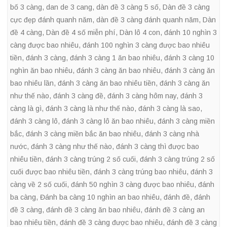
bố 3 càng
,
dan de 3 cang
,
dàn đề 3 càng 5 số
,
Dàn đề 3 càng
cực đẹp đánh quanh năm
,
dàn đề 3 càng đánh quanh năm
,
Dàn
đề 4 càng
,
Dàn đề 4 số miễn phí
,
Dàn lô 4 con
,
đánh 10 nghìn 3
càng được bao nhiêu
,
đánh 100 nghìn 3 càng được bao nhiêu
tiền
,
đánh 3 càng
,
đánh 3 càng 1 ăn bao nhiêu
,
đánh 3 càng 10
nghìn ăn bao nhiêu
,
đánh 3 càng ăn bao nhiêu
,
đánh 3 càng ăn
bao nhiêu lần
,
đánh 3 càng ăn bao nhiêu tiền
,
đánh 3 càng ăn
như thế nào
,
đánh 3 càng đề
,
đánh 3 càng hôm nay
,
đánh 3
càng là gì
,
đánh 3 càng là như thế nào
,
đánh 3 càng là sao
,
đánh 3 càng lô
,
đánh 3 càng lô ăn bao nhiêu
,
đánh 3 càng miền
bắc
,
đánh 3 càng miền bắc ăn bao nhiêu
,
đánh 3 càng nhà
nước
,
đánh 3 càng như thế nào
,
đánh 3 càng thì được bao
nhiêu tiền
,
đánh 3 càng trúng 2 số cuối
,
đánh 3 càng trúng 2 số
cuối được bao nhiêu tiền
,
đánh 3 càng trúng bao nhiêu
,
đánh 3
càng về 2 số cuối
,
đánh 50 nghìn 3 càng được bao nhiêu
,
đánh
ba càng
,
Đánh ba càng 10 nghìn an bao nhiêu
,
đánh đề
,
đánh
đề 3 càng
,
đánh đề 3 càng ăn bao nhiêu
,
đánh đề 3 càng an
bao nhiêu tiền
,
đánh đề 3 càng được bao nhiêu
,
đánh đề 3 càng