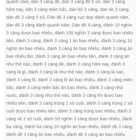
quanh năm
,
dàn 3 càng đề
,
dàn 3 càng đề 5 số
,
dàn 3 càng
hôm nay
,
dàn 3 càng miền bắc
,
dán bố 3 càng
,
dan de 3 cang
,
dàn đề 3 càng 5 số
,
Dàn đề 3 càng cực đẹp đánh quanh năm
,
dàn đề 3 càng đánh quanh năm
,
Dàn đề 4 càng
,
đánh 10 nghìn
3 càng được bao nhiêu
,
đánh 100 nghìn 3 càng được bao nhiêu
tiền
,
đánh 3 càng
,
đánh 3 càng 1 ăn bao nhiêu
,
đánh 3 càng 10
nghìn ăn bao nhiêu
,
đánh 3 càng ăn bao nhiêu
,
đánh 3 càng ăn
bao nhiêu lần
,
đánh 3 càng ăn bao nhiêu tiền
,
đánh 3 càng ăn
như thế nào
,
đánh 3 càng đề
,
đánh 3 càng hôm nay
,
đánh 3
càng là gì
,
đánh 3 càng là như thế nào
,
đánh 3 càng là sao
,
đánh 3 càng lô
,
đánh 3 càng lô ăn bao nhiêu
,
đánh 3 càng miền
bắc
,
đánh 3 càng miền bắc ăn bao nhiêu
,
đánh 3 càng nhà
nước
,
đánh 3 càng như thế nào
,
đánh 3 càng thì được bao
nhiêu tiền
,
đánh 3 càng trúng 2 số cuối
,
đánh 3 càng trúng 2 số
cuối được bao nhiêu tiền
,
đánh 3 càng trúng bao nhiêu
,
đánh 3
càng về 2 số cuối
,
đánh 50 nghìn 3 càng được bao nhiêu
,
đánh
ba càng
,
Đánh ba càng 10 nghìn an bao nhiêu
,
đánh đề 3 càng
,
đánh đề 3 càng ăn bao nhiêu
,
đánh đề 3 càng an bao nhiêu