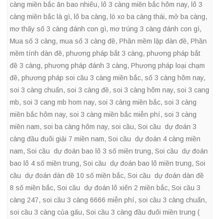
càng miền bắc ăn bao nhiêu
,
lô 3 càng miền bắc hôm nay
,
lô 3
càng miền bắc là gì
,
lô ba càng
,
lò xo ba càng thái
,
mở ba càng
,
mơ thấy số 3 càng đánh con gì
,
mơ trúng 3 càng đánh con gì
,
Mua số 3 càng
,
mua số 3 càng đề
,
Phần mềm lập dàn đề
,
Phần
mềm tính dàn đề
,
phương pháp bắt 3 càng
,
phương pháp bắt
đề 3 càng
,
phương pháp đánh 3 càng
,
Phương pháp loại chạm
đề
,
phương pháp soi cầu 3 càng miền bắc
,
số 3 càng hôm nay
,
soi 3 càng chuẩn
,
soi 3 càng đề
,
soi 3 càng hôm nay
,
soi 3 cang
mb
,
soi 3 cang mb hom nay
,
soi 3 càng miền bắc
,
soi 3 càng
miền bắc hôm nay
,
soi 3 càng miền bắc miễn phí
,
soi 3 càng
miền nam
,
soi ba càng hôm nay
,
soi cầu
,
Soi cầu dự đoán 3
càng đầu đuôi giải 7 miền nam
,
Soi cầu dự đoán 4 càng miền
nam
,
Soi cầu dự đoán bao lô 3 số miền trung
,
Soi cầu dự đoán
bao lô 4 số miền trung
,
Soi cầu dự đoán bao lô miền trung
,
Soi
cầu dự đoán dàn đề 10 số miền bắc
,
Soi cầu dự đoán dàn đề
8 số miền bắc
,
Soi cầu dự đoán lô xiên 2 miền bắc
,
Soi cầu 3
càng 247
,
soi cầu 3 càng 6666 miễn phí
,
soi cầu 3 càng chuẩn
,
soi cầu 3 càng của gấu
,
Soi cầu 3 càng đầu đuôi miền trung (