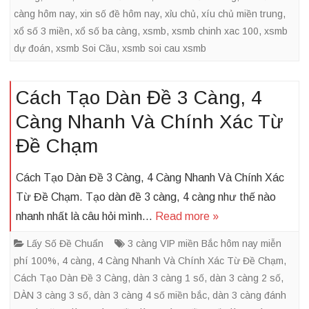
càng hôm nay
,
xin số đề hôm nay
,
xỉu chủ
,
xíu chủ miền trung
,
xổ số 3 miền
,
xổ số ba càng
,
xsmb
,
xsmb chinh xac 100
,
xsmb
dự đoán
,
xsmb Soi Cầu
,
xsmb soi cau xsmb
Cách Tạo Dàn Đề 3 Càng, 4
Càng Nhanh Và Chính Xác Từ
Đề Chạm
Cách Tạo Dàn Đề 3 Càng, 4 Càng Nhanh Và Chính Xác
Từ Đề Chạm. Tạo dàn đề 3 càng, 4 càng như thế nào
nhanh nhất là câu hỏi mình…
Read more »
Lấy Số Đề Chuẩn
3 càng VIP miền Bắc hôm nay miễn
phí 100%
,
4 càng
,
4 Càng Nhanh Và Chính Xác Từ Đề Chạm
,
Cách Tạo Dàn Đề 3 Càng
,
dàn 3 càng 1 số
,
dàn 3 càng 2 số
,
DÀN 3 càng 3 số
,
dàn 3 càng 4 số miền bắc
,
dàn 3 càng đánh