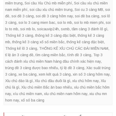
miền trung
,
Soi cầu Xỉu Chủ mb miễn phí
,
Soi cầu xỉu chủ miền
nam miễn phí
,
soi cầu xỉu chủ miền trung
,
Soi cu 3 càng MB
,
soi
đề
,
soi đề 3 càng
,
soi đề 3 càng hôm nay
,
soi đề ba càng
,
soi lô
3 càng
,
soi lo 3 cang mien bac
,
soi lo mb
,
soi lo mb mien phi
,
soi
lo to mb
,
soi mb lo
,
soicauvip24h
,
sxmb
,
tâm càng 3 đánh lô gì
,
Thống kê 3 càng
,
thống kê 3 càng đặc biệt
,
thống kê 3 càng
mb
,
thống kê 3 càng xổ số miền bắc
,
thống kê càng đặc biệt
,
Thống kê lô 3 càng
,
THỐNG KÊ XỈU CHỦ CÁC ĐÀI MIỀN NAM
,
tỉ lệ ăn 3 càng đề
,
tìm càng miền bắc
,
tính đề 3 càng
,
Top 3
cách đánh xỉu chủ miền Nam hàng đầu chính xác hiện nay
,
trúng đề 3 càng được bao nhiêu
,
tỷ lệ đề 3 càng
,
Xác suất trúng
3 càng
,
xe ba càng
,
xem kết quả 3 càng
,
xin số 3 càng hôm nay
,
Xỉu chủ đảo là gì
,
Xỉu chủ đầu đuôi là gì
,
xỉu chủ hôm nay
,
Xỉu
chủ là gì
,
Xỉu chủ miền Bắc ăn bao nhiêu
,
xỉu chủ miền bắc hôm
nay
,
xíu chủ miền nam
,
xỉu chủ miền nam hôm nay
,
xiu chu mn
hom nay
,
xổ số ba càng