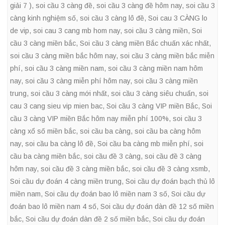
giải 7 )
,
soi cầu 3 càng đề
,
soi cầu 3 càng đề hôm nay
,
soi cầu 3
càng kinh nghiệm số
,
soi cầu 3 càng lô đề
,
Soi cau 3 CÀNG lo
de vip
,
soi cau 3 cang mb hom nay
,
soi cầu 3 càng miền
,
Soi
cầu 3 càng miền bắc
,
Soi cầu 3 càng miền Bắc chuấn xác nhất
,
soi cầu 3 càng miền bắc hôm nay
,
soi cầu 3 càng miền bắc miễn
phí
,
soi cầu 3 càng miền nam
,
soi cầu 3 càng miền nam hôm
nay
,
soi cầu 3 càng miễn phí hôm nay
,
soi cầu 3 càng miền
trung
,
soi cầu 3 càng mới nhất
,
soi cầu 3 càng siêu chuẩn
,
soi
cau 3 cang sieu vip mien bac
,
Soi cầu 3 càng VIP miền Bắc
,
Soi
cầu 3 càng VIP miền Bắc hôm nay miễn phí 100%
,
soi cầu 3
càng xổ số miền bắc
,
soi cầu ba càng
,
soi cầu ba càng hôm
nay
,
soi cầu ba càng lô đề
,
Soi cầu ba càng mb miễn phí
,
soi
cầu ba càng miền bắc
,
soi cầu đề 3 càng
,
soi cầu đề 3 càng
hôm nay
,
soi cầu đề 3 càng miền bắc
,
soi cầu đề 3 càng xsmb
,
Soi cầu dự đoán 4 càng miền trung
,
Soi cầu dự đoán bạch thủ lô
miền nam
,
Soi cầu dự đoán bao lô miền nam 3 số
,
Soi cầu dự
đoán bao lô miền nam 4 số
,
Soi cầu dự đoán dàn đề 12 số miền
bắc
,
Soi cầu dự đoán dàn đề 2 số miền bắc
,
Soi cầu dự đoán