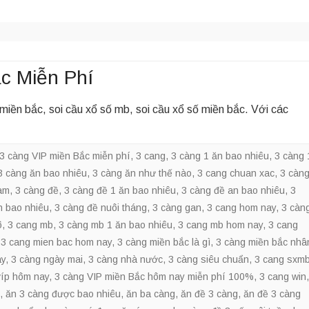
MB VIP
SOI CẦU
GIẢI 8 M
ĐỀ DÀN 10 CON
SOI CẦU LÔ DÀN 8 CON
MB VIP
SOI CẦU
c Miễn Phí
GIẢI ĐẶC
ĐỀ DÀN 8 CON
SOI CẦU LÔ BẠCH THỦ
KÉP MB VIP
SOI CẦU
miền bắc, soi cầu xổ số mb, soi cầu xổ số miền bắc. Với các
MT VIP
 ĐỀ BẠCH THỦ MB
SOI CẦU LÔ BẠCH THỦ MB
 3 càng VIP miền Bắc miễn phí
,
3 cang
,
3 càng 1 ăn bao nhiêu
,
3 càng 
VIP
SOI CẦU 
3 càng ăn bao nhiêu
,
3 càng ăn như thế nào
,
3 cang chuan xac
,
3 càn
ĐỀ ĐẦU ĐUÔI MB
SOI CẦU LÔ SONG THỦ
am
,
3 càng đề
,
3 càng đề 1 ăn bao nhiêu
,
3 càng đề an bao nhiêu
,
3
n bao nhiêu
,
3 càng đề nuôi tháng
,
3 càng gan
,
3 cang hom nay
,
3 càn
KÉP MB VIP
ô
,
3 cang mb
,
3 càng mb 1 ăn bao nhiêu
,
3 cang mb hom nay
,
3 cang
 ĐỀ SONG THỦ
,
3 cang mien bac hom nay
SOI CẦU LÔ XIÊN 2 MB VIP
,
3 càng miền bắc là gì
,
3 càng miền bắc nhâ
ay
,
3 càng ngày mai
,
3 càng nhà nước
,
3 càng siêu chuẩn
,
3 cang sxm
SOI CẦU LÔ XIÊN 3 MB VIP
víp hôm nay
,
3 càng VIP miền Bắc hôm nay miễn phí 100%
,
3 cang win
,
ăn 3 càng được bao nhiêu
,
ăn ba càng
,
ăn đề 3 càng
,
ăn đề 3 càng
SOI CẦU LÔ XIÊN 4 MB VIP