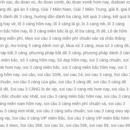
inh xac
,
du doan xs
,
du doan xsmb
,
du doan xsmb hom nay
,
dudoan x
àng đề
,
giá ăn 3 càng
,
Giải 7 Miền Nam
,
Giải 7 Miền Trung
,
giải 8
,
giai 
h đánh đề 3 càng
,
hướng dẫn đánh ba càng
,
kết quả 3 càng
,
kết quả 
ng hay về
,
lô 3 càng hôm nay
,
lô 3 càng là gì
,
lo 3 cang mb
,
lô 3 càng
ền bắc hôm nay
,
lô 3 càng miền bắc là gì
,
lô ba càng
,
lô đề
,
Lô de hôm
àng miễn phí
,
Mẹo soi cầu 3 càng miễn phí chuẩn xác và chắc thắng
on gì
,
mơ trúng 3 càng đánh con gì
,
Mua số 3 càng
,
mua số 3 càng đề
,
háp bắt 3 càng
,
phương pháp bắt đề 3 càng
,
phương pháp đánh 3 càn
 miền bắc
,
số 3 càng hôm nay
,
Số đẹp hôm nay
,
soi 3 càng chuẩn
,
soi
 mb hom nay
,
soi 3 càng miền bắc
,
soi 3 càng miền bắc hôm nay
,
soi 3
ng hôm nay
,
soi cầu
,
soi cầu 100k
,
soi cau 24
,
soi cau 3 cang
,
Soi cầu 
 chuẩn
,
soi cầu 3 càng của gấu
,
soi cầu 3 càng đề
,
soi cầu 3 càng đề
lô đề
,
Soi cau 3 CÀNG lo de vip
,
soi cau 3 cang mb hom nay
,
soi cầu 3
n Bắc chuấn xác nhất
,
soi cầu 3 càng miền bắc hôm nay
,
soi cầu 3 càn
càng miền nam hôm nay
,
soi cầu 3 càng miễn phí chuẩn xá
,
soi cầu 3
ầu 3 càng mới nhất
,
soi cầu 3 càng siêu chuẩn
,
soi cau 3 cang sieu vip
ng vip
,
Soi cầu 3 càng VIP miền Bắc
,
Soi cầu 3 càng VIP miền Bắc hôm
cau 3 mien
,
Soi cầu 368
,
soi cau 3s
,
soi cầu 50k
,
soi cau 88
,
soi cau 8