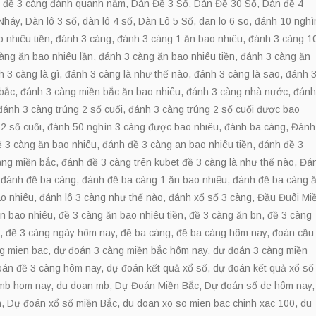
 đề 3 càng đánh quanh năm
,
Dàn Đề 3 Số
,
Dàn Đề 30 Số
,
Dàn đề 4
Nháy
,
Dàn lô 3 số
,
dàn lô 4 số
,
Dàn Lô 5 Số
,
dan lo 6 so
,
đánh 10 nghì
 nhiêu tiền
,
đánh 3 càng
,
đánh 3 càng 1 ăn bao nhiêu
,
đánh 3 càng 1
àng ăn bao nhiêu lần
,
đánh 3 càng ăn bao nhiêu tiền
,
đánh 3 càng ăn
 3 càng là gì
,
đánh 3 càng là như thế nào
,
đánh 3 càng là sao
,
đánh 
bắc
,
đánh 3 càng miền bắc ăn bao nhiêu
,
đánh 3 càng nhà nước
,
đánh
đánh 3 càng trúng 2 số cuối
,
đánh 3 càng trúng 2 số cuối được bao
2 số cuối
,
đánh 50 nghìn 3 càng được bao nhiêu
,
đánh ba càng
,
Đánh
 3 càng ăn bao nhiêu
,
đánh đề 3 càng an bao nhiêu tiền
,
đánh đề 3
àng miền bắc
,
đánh đề 3 càng trên kubet đề 3 càng là như thế nào
,
Đá
,
đánh đề ba càng
,
đánh đề ba càng 1 ăn bao nhiêu
,
đánh đề ba càng 
ao nhiêu
,
đánh lô 3 càng như thế nào
,
đánh xổ số 3 càng
,
Đầu Đuôi Mi
n bao nhiêu
,
đề 3 càng ăn bao nhiêu tiền
,
đề 3 càng ăn bn
,
đề 3 càng
,
đề 3 càng ngày hôm nay
,
đề ba càng
,
đề ba càng hôm nay
,
đoán cầu
g mien bac
,
dự đoán 3 càng miền bắc hôm nay
,
dự đoán 3 càng miền
oán đề 3 càng hôm nay
,
dự đoán kết quả xổ số
,
dự đoán kết quả xổ số
mb hom nay
,
du doan mb
,
Dự Đoán Miền Bắc
,
Dự đoán số de hôm nay
,
n
,
Dự đoán xổ số miền Bắc
,
du doan xo so mien bac chinh xac 100
,
du