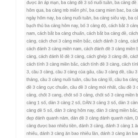
được ăn áp mạn
,
ba càng đề 3 số nuôi tuần
,
ba càng đề 
hôm qua
,
ba càng mb miễn phí
,
ba cang mien bac
,
ba cà
ngày hôm nay
,
ba càng nuôi tuần
,
ba càng siêu vip
,
ba c
bạch thủ ba càng hôm nay
,
bố 3 càng độ
,
cách bắt 3 càn
nam
,
cách bắt ba càng chuẩn
,
cách bắt ba càng đề
,
cách
càng
,
cách chơi 3 càng miền bắc
,
cách đánh 3 càng
,
các
cách đánh 3 càng miền nam
,
cách đánh đề 3 càng miền 
càng
,
cách đánh lô đề 3 càng
,
cách ghép 3 càng đề
,
các
cách tính 3 càng miền bắc
,
cách tính đề 3 càng
,
cách tí
3
,
cầu 3 càng
,
cầu 3 càng của gấu
,
cầu 3 càng đề
,
cầu 3
tháng
,
cầu 3 càng nuôi tuần
,
cầu ba càng lô
,
cầu ba càn
đề 3 càng cực chuẩn
,
cầu đề 3 càng mới nhất
,
cầu đề 3 
càng
,
chốt 3 cang
,
chốt số 3 càng
,
chốt số 3 càng miền 
càng 1 số
,
dàn 3 càng 2 số
,
DÀN 3 càng 3 số
,
dàn 3 càn
càng đề 5 số
,
dàn 3 càng hôm nay
,
dàn 3 càng miền bắc
đẹp đánh quanh năm
,
dàn đề 3 càng đánh quanh năm
,
D
càng được bao nhiêu tiền
,
đánh 3 càng
,
đánh 3 càng 1 ă
nhiêu
,
đánh 3 càng ăn bao nhiêu lần
,
đánh 3 càng ăn bao