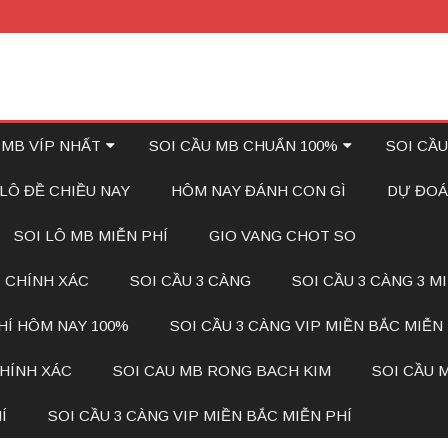
Skip
 MB VÍP NHẤT
SOI CẦU MB CHUẨN 100%
SOI CẦ
to
content
LÔ ĐỀ CHIỀU NAY
HÔM NAY ĐÁNH CON GÌ
DỰ ĐOÁ
BA CÀNG VÍP MB
SOI CẦU BẠCH THỦ LÔ 2
SOI CẦU
NHÁY 100% WIN
SOI LÔ MB MIỄN PHÍ
GIO VANG CHOT SO
SOI CẦU
CẶP 3 CÀNG VÍP
SOI CẦU DÀN LÔ 10 CON
VIP
Ủ CHÍNH XÁC
SOI CẦU 3 CÀNG
SOI CẦU 3 CÀNG 3 M
MB VIP
SOI CẦU 
HÍ HÔM NAY 100%
SOI CẦU 3 CÀNG VIP MIỀN BẮC MIỄN 
ĐỀ DÀN 4 CON
SOI CẦU LÔ DÀN 4 CON
SOI CẦU 
CHÍNH XÁC
SOI CAU MB RONG BACH KIM
SOI CẦU 
MB VIP
SOI CẦU 
Í
SOI CẦU 3 CÀNG VIP MIỀN BẮC MIỄN PHÍ
ĐỀ DÀN 6 CON
SOI CẦU LÔ DÀN 6 CON