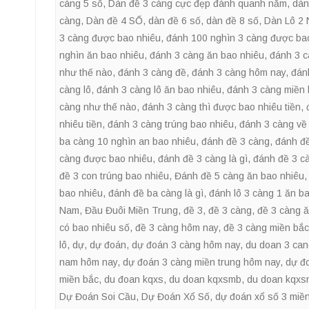
càng 5 số
,
Dàn đề 3 càng cực đẹp đánh quanh năm
,
dàn
càng
,
Dàn đề 4 SỐ
,
dàn đề 6 số
,
dàn đề 8 số
,
Dàn Lô 2 
3 càng được bao nhiêu
,
đánh 100 nghìn 3 càng được bao
nghìn ăn bao nhiêu
,
đánh 3 càng ăn bao nhiêu
,
đánh 3 c
như thế nào
,
đánh 3 càng đề
,
đánh 3 càng hôm nay
,
đánh
càng lô
,
đánh 3 càng lô ăn bao nhiêu
,
đánh 3 càng miền 
càng như thế nào
,
đánh 3 càng thì được bao nhiêu tiền
,
nhiêu tiền
,
đánh 3 càng trúng bao nhiêu
,
đánh 3 càng về 
ba càng 10 nghìn an bao nhiêu
,
đánh đề 3 càng
,
đánh đề
càng được bao nhiêu
,
đánh đề 3 càng là gì
,
đánh đề 3 c
đề 3 con trúng bao nhiêu
,
Đánh đề 5 càng ăn bao nhiêu
bao nhiêu
,
đánh đề ba càng là gì
,
đánh lô 3 càng 1 ăn b
Nam
,
Đầu Đuôi Miền Trung
,
đề 3
,
đề 3 càng
,
đề 3 càng ă
có bao nhiêu số
,
đề 3 càng hôm nay
,
đề 3 càng miền bắc
lô
,
dự
,
dự đoán
,
dự đoán 3 càng hôm nay
,
du doan 3 can
nam hôm nay
,
dự đoán 3 càng miền trung hôm nay
,
dự đ
miền bắc
,
du đoan kqxs
,
du doan kqxsmb
,
du doan kqxs
Dự Đoán Soi Cầu
,
Dự Đoán Xổ Số
,
dự đoán xổ số 3 miề