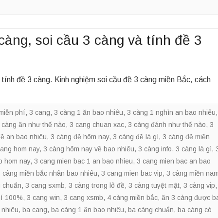
àng, soi cầu 3 càng và tính đề 3
tính đề 3 càng. Kinh nghiệm soi cầu đề 3 càng miền Bắc, cách
miễn phí
,
3 cang
,
3 càng 1 ăn bao nhiêu
,
3 càng 1 nghìn an bao nhiêu
 càng ăn như thế nào
,
3 cang chuan xac
,
3 càng đánh như thế nào
,
3
đề an bao nhiêu
,
3 càng đề hôm nay
,
3 càng đề là gì
,
3 càng đề miền
cang hom nay
,
3 càng hôm nay về bao nhiêu
,
3 càng info
,
3 càng là gì
,
b hom nay
,
3 cang mien bac 1 an bao nhieu
,
3 cang mien bac an bao
 càng miền bắc nhân bao nhiêu
,
3 cang mien bac vip
,
3 càng miền na
u chuẩn
,
3 cang sxmb
,
3 càng trong lô đề
,
3 càng tuyệt mật
,
3 càng vip
hí 100%
,
3 cang win
,
3 cang xsmb
,
4 càng miền bắc
,
ăn 3 càng được b
 nhiêu
,
ba cang
,
ba càng 1 ăn bao nhiêu
,
ba càng chuẩn
,
ba càng có