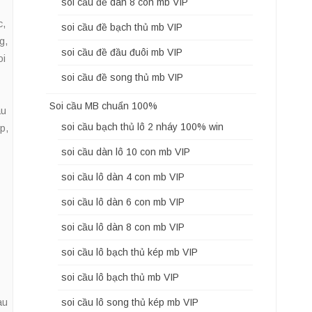
soi cầu đề dàn 8 con mb VIP
c
,
soi cầu đề bạch thủ mb VIP
g
,
soi cầu đề đầu đuôi mb VIP
oi
soi cầu đề song thủ mb VIP
Soi cầu MB chuẩn 100%
au
soi cầu bạch thủ lô 2 nháy 100% win
ip
,
soi cầu dàn lô 10 con mb VIP
soi cầu lô dàn 4 con mb VIP
soi cầu lô dàn 6 con mb VIP
soi cầu lô dàn 8 con mb VIP
soi cầu lô bạch thủ kép mb VIP
soi cầu lô bạch thủ mb VIP
soi cầu lô song thủ kép mb VIP
au