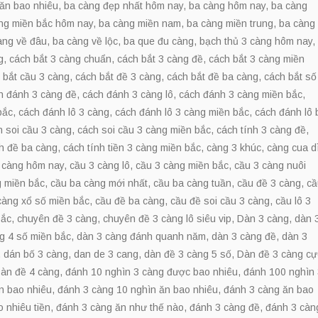
ăn bao nhiêu
,
ba càng đẹp nhất hôm nay
,
ba càng hôm nay
,
ba càng
ng miền bắc hôm nay
,
ba càng miền nam
,
ba càng miền trung
,
ba càng
àng về đâu
,
ba càng về lộc
,
ba que đu càng
,
bạch thủ 3 càng hôm nay
,
g
,
cách bắt 3 càng chuẩn
,
cách bắt 3 càng đề
,
cách bắt 3 càng miền
 bắt cầu 3 càng
,
cách bắt đề 3 càng
,
cách bắt đề ba càng
,
cách bắt số
h đánh 3 càng đề
,
cách đánh 3 càng lô
,
cách đánh 3 càng miền bắc
,
bắc
,
cách đánh lô 3 càng
,
cách đánh lô 3 càng miền bắc
,
cách đánh lô 
h soi cầu 3 càng
,
cách soi cầu 3 càng miền bắc
,
cách tính 3 càng đề
,
nh đề ba càng
,
cách tính tiền 3 càng miền bắc
,
càng 3 khúc
,
càng cua d
 càng hôm nay
,
cầu 3 càng lô
,
cầu 3 càng miền bắc
,
cầu 3 càng nuôi
g miền bắc
,
cầu ba càng mới nhất
,
cầu ba càng tuần
,
cầu đề 3 càng
,
cầ
càng xổ số miền bắc
,
cầu đề ba càng
,
cầu đề soi cầu 3 càng
,
cầu lô 3
bắc
,
chuyên đề 3 càng
,
chuyên đề 3 càng lô siêu vip
,
Dàn 3 càng
,
dàn 
g 4 số miền bắc
,
dàn 3 càng đánh quanh năm
,
dàn 3 càng đề
,
dàn 3
,
dán bố 3 càng
,
dan de 3 cang
,
dàn đề 3 càng 5 số
,
Dàn đề 3 càng cự
àn đề 4 càng
,
đánh 10 nghìn 3 càng được bao nhiêu
,
đánh 100 nghìn 
n bao nhiêu
,
đánh 3 càng 10 nghìn ăn bao nhiêu
,
đánh 3 càng ăn bao
 nhiêu tiền
,
đánh 3 càng ăn như thế nào
,
đánh 3 càng đề
,
đánh 3 càn