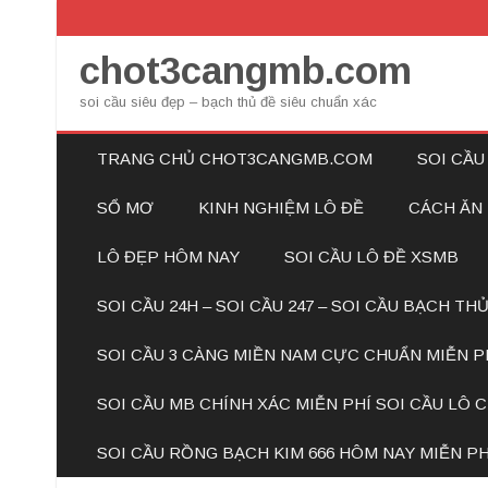
chot3cangmb.com
soi cầu siêu đẹp – bạch thủ đề siêu chuẩn xác
TRANG CHỦ CHOT3CANGMB.COM
SOI CẦU
SỔ MƠ
KINH NGHIỆM LÔ ĐỀ
CÁCH ĂN 
SOI CẦU 
VIP
LÔ ĐẸP HÔM NAY
SOI CẦU LÔ ĐỀ XSMB
SOI CẦU 
SOI CẦU 24H – SOI CẦU 247 – SOI CẦU BẠCH TH
MB VIP
SOI CẦU 3 CÀNG MIỀN NAM CỰC CHUẨN MIỄN P
SOI CẦU 
SOI CẦU MB CHÍNH XÁC MIỄN PHÍ SOI CẦU LÔ 
MB VIP
SOI CẦU RỒNG BẠCH KIM 666 HÔM NAY MIỄN PH
SOI CẦU 