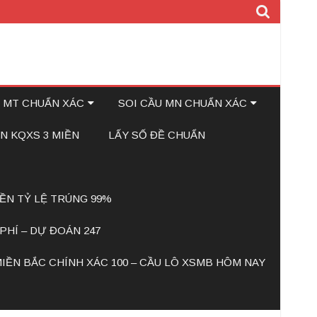
U MT CHUẨN XÁC
SOI CẦU MN CHUẨN XÁC
N KQXS 3 MIỀN
LẤY SỐ ĐỀ CHUẨN
 BAO LÔ MT VIP
SOI CẦU BAO LÔ MN VIP
 CẶP XÍU CHỦ MT
SOI CẦU CẶP XÍU CHỦ MN
VIP
IỀN TỶ LỆ TRÚNG 99%
ĐẶC BIỆT MT VIP
SOI CẦU GIẢI TÁM MN VIP
PHÍ – DỰ ĐOÁN 247
GIẢI TÁM MT VIP
SOI CẦU ĐẶC BIỆT MN VIP
MIỀN BẮC CHÍNH XÁC 100 – CẦU LÔ XSMB HÔM NAY
LÔ 3 SỐ MT VIP
SOI CẦU LÔ 3 SỐ MN VIP