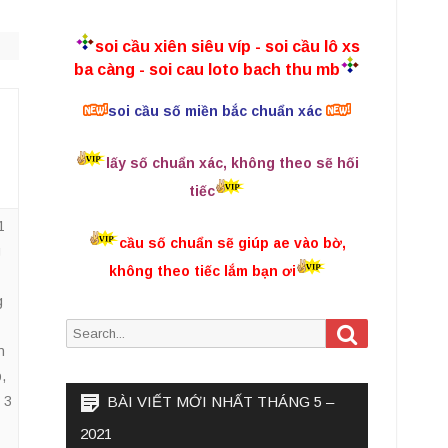
 SỚ ĐẦU ĐUÔI
SOI CẦU SỚ ĐẦU ĐUÔI
T VIP
GIẢI 8 MN VIP
soi cầu xiên siêu víp - soi cầu lô xs
ba càng - soi cau loto bach thu mb
 SỚ ĐẦU ĐUÔI
SOI CẦU SỚ ĐẦU ĐUÔI
 BIỆT MT VIP
GIẢI ĐẶC BIỆT MN VIP
soi cầu số miền bắc chuẩn xác
 SONG THỦ LÔ
SOI CẦU SONG THỦ LÔ
lấy số chuẩn xác, không theo sẽ hối
MN VIP
tiếc
1
XÍU CHỦ MT VIP
SOI CẦU XÍU CHỦ MN VIP
cầu số chuẩn sẽ giúp ae vào bờ,
g
không theo tiếc lắm bạn ơi
g
Search
Search
n
for:
b
,
,
3
BÀI VIẾT MỚI NHẤT THÁNG 5 –
2021