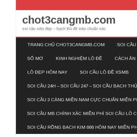
chot3cangmb.com
soi cầu siêu đẹp – bạch thủ đề siêu chuẩn xác
TRANG CHỦ CHOT3CANGMB.COM
SOI CẦU
SỔ MƠ
KINH NGHIỆM LÔ ĐỀ
CÁCH ĂN 
SOI CẦU 
VIP
LÔ ĐẸP HÔM NAY
SOI CẦU LÔ ĐỀ XSMB
SOI CẦU 
SOI CẦU 24H – SOI CẦU 247 – SOI CẦU BẠCH TH
MB VIP
SOI CẦU 3 CÀNG MIỀN NAM CỰC CHUẨN MIỄN P
SOI CẦU 
SOI CẦU MB CHÍNH XÁC MIỄN PHÍ SOI CẦU LÔ 
MB VIP
SOI CẦU RỒNG BẠCH KIM 666 HÔM NAY MIỄN PH
SOI CẦU 