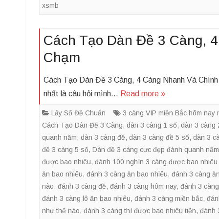
xsmb
Cách Tạo Dàn Đề 3 Càng, 
Chạm
Cách Tạo Dàn Đề 3 Càng, 4 Càng Nhanh Và Chính 
nhất là câu hỏi mình…
Read more »
Lấy Số Đề Chuẩn
3 càng VIP miền Bắc hôm nay
Cách Tạo Dàn Đề 3 Càng
,
dàn 3 càng 1 số
,
dàn 3 càng 
quanh năm
,
dàn 3 càng đề
,
dàn 3 càng đề 5 số
,
dàn 3 c
đề 3 càng 5 số
,
Dàn đề 3 càng cực đẹp đánh quanh năm
được bao nhiêu
,
đánh 100 nghìn 3 càng được bao nhiêu 
ăn bao nhiêu
,
đánh 3 càng ăn bao nhiêu
,
đánh 3 càng ăn
nào
,
đánh 3 càng đề
,
đánh 3 càng hôm nay
,
đánh 3 càng 
đánh 3 càng lô ăn bao nhiêu
,
đánh 3 càng miền bắc
,
đán
như thế nào
,
đánh 3 càng thì được bao nhiêu tiền
,
đánh 