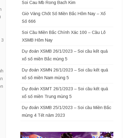
Soi Cau Mb Rong Bach Kim
n
Giờ Vàng Chốt Số Miền Bắc Hôm Nay – Xổ
0
Số 666
3
Soi Cầu Miền Bắc Chính Xác 100 – Cầu Lô
 3
XSMB Hôm Nay
Dự đoán XSMB 26/1/2023 – Soi cầu kết quả
xổ số miền Bắc mùng 5
Dự đoán XSMN 26/1/2023 – Soi cầu kết quả
nh
xổ số miền Nam mùng 5
ăn
ền
Dự đoán XSMT 26/1/2023 – Soi cầu kết quả
xổ số miền Trung mùng 5
Dự đoán XSMB 25/1/2023 – Soi cầu Miền Bắc
mùng 4 Tết năm 2023