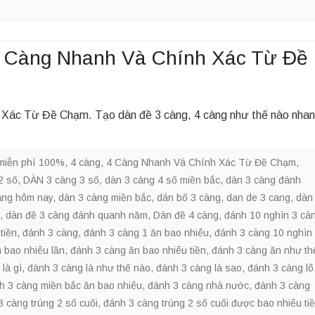
4 Càng Nhanh Và Chính Xác Từ Đề
Xác Từ Đề Chạm. Tạo dàn đề 3 càng, 4 càng như thế nào nha
 miễn phí 100%
,
4 càng
,
4 Càng Nhanh Và Chính Xác Từ Đề Chạm
,
2 số
,
DÀN 3 càng 3 số
,
dàn 3 càng 4 số miền bắc
,
dàn 3 càng đánh
àng hôm nay
,
dàn 3 càng miền bắc
,
dán bố 3 càng
,
dan de 3 cang
,
dàn
,
dàn đề 3 càng đánh quanh năm
,
Dàn đề 4 càng
,
đánh 10 nghìn 3 cà
tiền
,
đánh 3 càng
,
đánh 3 càng 1 ăn bao nhiêu
,
đánh 3 càng 10 nghìn
 bao nhiêu lần
,
đánh 3 càng ăn bao nhiêu tiền
,
đánh 3 càng ăn như th
là gì
,
đánh 3 càng là như thế nào
,
đánh 3 càng là sao
,
đánh 3 càng lô
h 3 càng miền bắc ăn bao nhiêu
,
đánh 3 càng nhà nước
,
đánh 3 càng
3 càng trúng 2 số cuối
,
đánh 3 càng trúng 2 số cuối được bao nhiêu ti