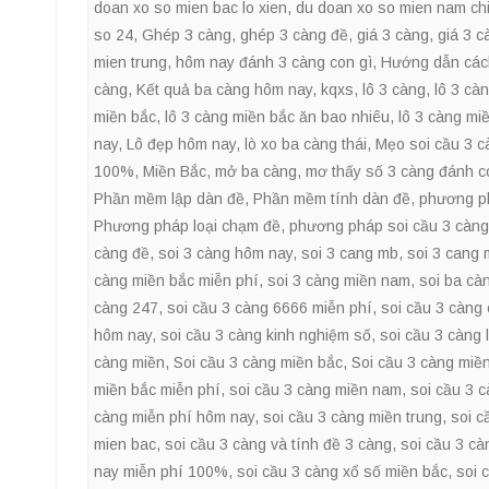
doan xo so mien bac lo xien
,
du doan xo so mien nam ch
so 24
,
Ghép 3 càng
,
ghép 3 càng đề
,
giá 3 càng
,
giá 3 c
mien trung
,
hôm nay đánh 3 càng con gì
,
Hướng dẫn các
càng
,
Kết quả ba càng hôm nay
,
kqxs
,
lô 3 càng
,
lô 3 cà
miền bắc
,
lô 3 càng miền bắc ăn bao nhiêu
,
lô 3 càng mi
nay
,
Lô đẹp hôm nay
,
lò xo ba càng thái
,
Mẹo soi cầu 3 c
100%
,
Miền Bắc
,
mở ba càng
,
mơ thấy số 3 càng đánh c
Phần mềm lập dàn đề
,
Phần mềm tính dàn đề
,
phương p
Phương pháp loại chạm đề
,
phương pháp soi cầu 3 càng
càng đề
,
soi 3 càng hôm nay
,
soi 3 cang mb
,
soi 3 cang
càng miền bắc miễn phí
,
soi 3 càng miền nam
,
soi ba cà
càng 247
,
soi cầu 3 càng 6666 miễn phí
,
soi cầu 3 càng
hôm nay
,
soi cầu 3 càng kinh nghiệm số
,
soi cầu 3 càng 
càng miền
,
Soi cầu 3 càng miền bắc
,
Soi cầu 3 càng miề
miền bắc miễn phí
,
soi cầu 3 càng miền nam
,
soi cầu 3 
càng miễn phí hôm nay
,
soi cầu 3 càng miền trung
,
soi c
mien bac
,
soi cầu 3 càng và tính đề 3 càng
,
soi cầu 3 cà
nay miễn phí 100%
,
soi cầu 3 càng xổ số miền bắc
,
soi 