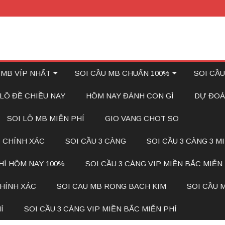
Skip
 MB VÍP NHẤT
SOI CẦU MB CHUẨN 100%
SOI CẦ
to
content
LÔ ĐỀ CHIỀU NAY
HÔM NAY ĐÁNH CON GÌ
DỰ ĐOÁ
BA CÀNG VÍP MB
SOI CẦU BẠCH THỦ LÔ 2
SOI CẦU
NHÁY 100% WIN
SOI LÔ MB MIỄN PHÍ
GIO VANG CHOT SO
SOI CẦU
CẶP 3 CÀNG VÍP
SOI CẦU DÀN LÔ 10 CON
VIP
Ủ CHÍNH XÁC
SOI CẦU 3 CÀNG
SOI CẦU 3 CÀNG 3 M
MB VIP
SOI CẦU 
HÍ HÔM NAY 100%
SOI CẦU 3 CÀNG VIP MIỀN BẮC MIỄN 
ĐỀ DÀN 4 CON
SOI CẦU LÔ DÀN 4 CON
SOI CẦU 
CHÍNH XÁC
SOI CAU MB RONG BACH KIM
SOI CẦU 
MB VIP
SOI CẦU 
Í
SOI CẦU 3 CÀNG VIP MIỀN BẮC MIỄN PHÍ
ĐỀ DÀN 6 CON
SOI CẦU LÔ DÀN 6 CON