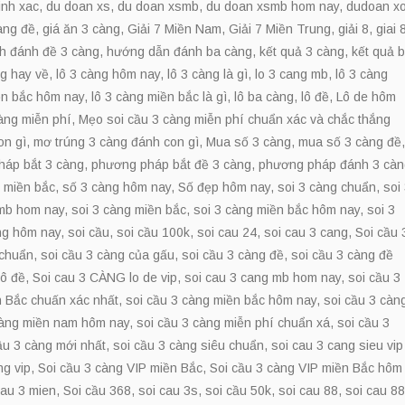
inh xac
,
du doan xs
,
du doan xsmb
,
du doan xsmb hom nay
,
dudoan x
àng đề
,
giá ăn 3 càng
,
Giải 7 Miền Nam
,
Giải 7 Miền Trung
,
giải 8
,
giai 
h đánh đề 3 càng
,
hướng dẫn đánh ba càng
,
kết quả 3 càng
,
kết quả 
ng hay về
,
lô 3 càng hôm nay
,
lô 3 càng là gì
,
lo 3 cang mb
,
lô 3 càng
ền bắc hôm nay
,
lô 3 càng miền bắc là gì
,
lô ba càng
,
lô đề
,
Lô de hôm
àng miễn phí
,
Mẹo soi cầu 3 càng miễn phí chuẩn xác và chắc thắng
on gì
,
mơ trúng 3 càng đánh con gì
,
Mua số 3 càng
,
mua số 3 càng đề
,
háp bắt 3 càng
,
phương pháp bắt đề 3 càng
,
phương pháp đánh 3 càn
 miền bắc
,
số 3 càng hôm nay
,
Số đẹp hôm nay
,
soi 3 càng chuẩn
,
soi
 mb hom nay
,
soi 3 càng miền bắc
,
soi 3 càng miền bắc hôm nay
,
soi 3
ng hôm nay
,
soi cầu
,
soi cầu 100k
,
soi cau 24
,
soi cau 3 cang
,
Soi cầu 
 chuẩn
,
soi cầu 3 càng của gấu
,
soi cầu 3 càng đề
,
soi cầu 3 càng đề
lô đề
,
Soi cau 3 CÀNG lo de vip
,
soi cau 3 cang mb hom nay
,
soi cầu 3
n Bắc chuấn xác nhất
,
soi cầu 3 càng miền bắc hôm nay
,
soi cầu 3 càn
càng miền nam hôm nay
,
soi cầu 3 càng miễn phí chuẩn xá
,
soi cầu 3
ầu 3 càng mới nhất
,
soi cầu 3 càng siêu chuẩn
,
soi cau 3 cang sieu vip
ng vip
,
Soi cầu 3 càng VIP miền Bắc
,
Soi cầu 3 càng VIP miền Bắc hôm
cau 3 mien
,
Soi cầu 368
,
soi cau 3s
,
soi cầu 50k
,
soi cau 88
,
soi cau 8