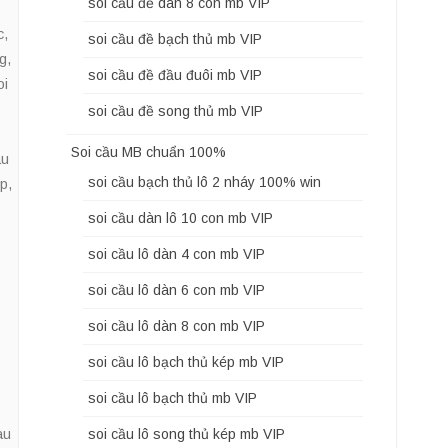
soi cầu đề dàn 8 con mb VIP
c
,
soi cầu đề bạch thủ mb VIP
g
,
soi cầu đề đầu đuôi mb VIP
oi
soi cầu đề song thủ mb VIP
Soi cầu MB chuẩn 100%
au
soi cầu bạch thủ lô 2 nháy 100% win
ip
,
soi cầu dàn lô 10 con mb VIP
soi cầu lô dàn 4 con mb VIP
soi cầu lô dàn 6 con mb VIP
soi cầu lô dàn 8 con mb VIP
soi cầu lô bạch thủ kép mb VIP
soi cầu lô bạch thủ mb VIP
soi cầu lô song thủ kép mb VIP
au