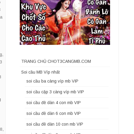
o
8
ba
g
,
TRANG CHỦ CHOT3CANGMB.COM
 3
Soi cầu MB Víp nhất
3
soi cầu ba càng víp mb VIP
soi cầu cặp 3 càng víp mb VIP
g
soi cầu đề dàn 4 con mb VIP
soi cầu đề dàn 6 con mb VIP
soi cầu đề dàn 10 con mb VIP
88
,