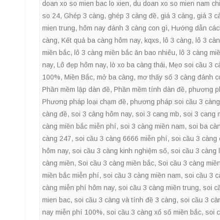
doan xo so mien bac lo xien
,
du doan xo so mien nam ch
so 24
,
Ghép 3 càng
,
ghép 3 càng đề
,
giá 3 càng
,
giá 3 c
mien trung
,
hôm nay đánh 3 càng con gì
,
Hướng dẫn các
càng
,
Kết quả ba càng hôm nay
,
kqxs
,
lô 3 càng
,
lô 3 cà
miền bắc
,
lô 3 càng miền bắc ăn bao nhiêu
,
lô 3 càng mi
nay
,
Lô đẹp hôm nay
,
lò xo ba càng thái
,
Mẹo soi cầu 3 c
100%
,
Miền Bắc
,
mở ba càng
,
mơ thấy số 3 càng đánh c
Phần mềm lập dàn đề
,
Phần mềm tính dàn đề
,
phương p
Phương pháp loại chạm đề
,
phương pháp soi cầu 3 càng
càng đề
,
soi 3 càng hôm nay
,
soi 3 cang mb
,
soi 3 cang
càng miền bắc miễn phí
,
soi 3 càng miền nam
,
soi ba cà
càng 247
,
soi cầu 3 càng 6666 miễn phí
,
soi cầu 3 càng
hôm nay
,
soi cầu 3 càng kinh nghiệm số
,
soi cầu 3 càng 
càng miền
,
Soi cầu 3 càng miền bắc
,
Soi cầu 3 càng miề
miền bắc miễn phí
,
soi cầu 3 càng miền nam
,
soi cầu 3 
càng miễn phí hôm nay
,
soi cầu 3 càng miền trung
,
soi c
mien bac
,
soi cầu 3 càng và tính đề 3 càng
,
soi cầu 3 cà
nay miễn phí 100%
,
soi cầu 3 càng xổ số miền bắc
,
soi 