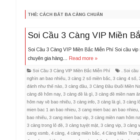
MB VIP
THẺ:
CÁCH BẮT BA CÀNG CHUẨN
SOI CẦU 
MB VIP
Soi Cầu 3 Càng VIP Miền Bắ
SOI CẦU 
MB VIP
Soi Cầu 3 Càng VIP Miền Bắc Miễn Phí Soi cầu vip 
chuyên gia hàng…
Read more »
SOI CẦU
Soi Cầu 3 Càng VIP Miền Bắc Miễn Phí
. Soi cầu
VIP
nghìn an bao nhiêu
,
3 càng 2 số miền bắc
,
3 càng 4 số
,
SOI CẦU 
đánh như thế nào
,
3 càng đầu
,
3 Càng Đầu Đuôi Miền N
càng đề hôm nay
,
3 càng đề là gì
,
3 càng đề miền nam ă
VIP
hôm nay về bao nhiêu
,
3 càng info
,
3 càng là gì
,
3 càng l
mien bac 1 an bao nhieu
,
3 cang mien bac an bao nhieu
SOI CẦU
bao nhiêu
,
3 cang mien bac vip
,
3 càng miền nam hôm n
MB VIP
3 càng trong lô đề
,
3 càng tuyệt mật
,
3 càng vip
,
3 càng 
cang xsmb
,
4 càng
,
4 càng miền bắc
,
4 Càng Miền Trung