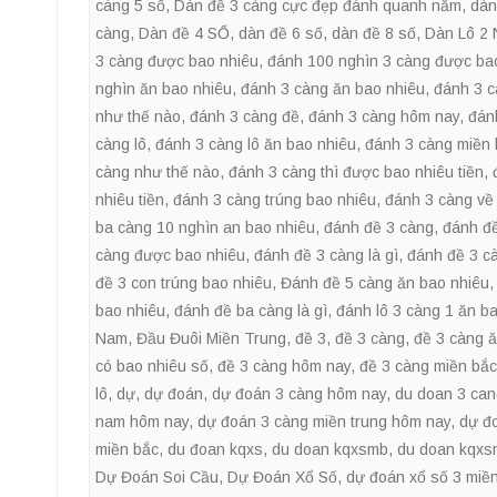
càng 5 số
,
Dàn đề 3 càng cực đẹp đánh quanh năm
,
dàn
càng
,
Dàn đề 4 SỐ
,
dàn đề 6 số
,
dàn đề 8 số
,
Dàn Lô 2 
3 càng được bao nhiêu
,
đánh 100 nghìn 3 càng được bao
nghìn ăn bao nhiêu
,
đánh 3 càng ăn bao nhiêu
,
đánh 3 c
như thế nào
,
đánh 3 càng đề
,
đánh 3 càng hôm nay
,
đánh
càng lô
,
đánh 3 càng lô ăn bao nhiêu
,
đánh 3 càng miền 
càng như thế nào
,
đánh 3 càng thì được bao nhiêu tiền
,
nhiêu tiền
,
đánh 3 càng trúng bao nhiêu
,
đánh 3 càng về 
ba càng 10 nghìn an bao nhiêu
,
đánh đề 3 càng
,
đánh đề
càng được bao nhiêu
,
đánh đề 3 càng là gì
,
đánh đề 3 c
đề 3 con trúng bao nhiêu
,
Đánh đề 5 càng ăn bao nhiêu
bao nhiêu
,
đánh đề ba càng là gì
,
đánh lô 3 càng 1 ăn b
Nam
,
Đầu Đuôi Miền Trung
,
đề 3
,
đề 3 càng
,
đề 3 càng ă
có bao nhiêu số
,
đề 3 càng hôm nay
,
đề 3 càng miền bắc
lô
,
dự
,
dự đoán
,
dự đoán 3 càng hôm nay
,
du doan 3 can
nam hôm nay
,
dự đoán 3 càng miền trung hôm nay
,
dự đ
miền bắc
,
du đoan kqxs
,
du doan kqxsmb
,
du doan kqxs
Dự Đoán Soi Cầu
,
Dự Đoán Xổ Số
,
dự đoán xổ số 3 miề