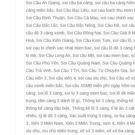
Soi Cầu An Giang
,
soi cầu ba càng
,
soi cầu ba càng hôm
càng miền bắc
,
Soi Cầu Bạc Liêu
,
soi cau bach thu mien 
Soi Cầu Bình Thuận
,
Soi Cầu Cà Mau
,
soi cau chinh xac
Soi Cầu Đắc Lắc
,
Soi Cầu Đắc Nông
,
Soi Cầu Đề
,
soi cầ
cầu đề 3 càng xsmb
,
Soi Cầu Đồng Nai
,
Soi Cầu Giải 8 
Hoà
,
Soi Cầu Kiên Giang
,
Soi Cầu Kom Tum
,
soi cầu lô
,
soi cau lo chinh xac nhat mien bac
,
soi cầu lô đề 3 càng
lo mb
,
Soi Cầu Long An
,
Soi cầu MB
,
soi cau mien bac
,
so
Soi Cầu Phú Yên
,
Soi Cầu Quảng Nam
,
Soi Cầu Quảng 
Cầu Trà Vinh
,
Soi Cầu TTH
,
Soi Cầu Từ Chuyên Gia
,
So
Cầu xiên 3
,
Soi cầu xiên 4
,
soi cau xỉu chủ
,
Soi Cầu xổ s
cầu xsmb miền bắc
,
Soi cầu XSMB miễn phí ngày hôm n
càng
,
soi lô 3 càng
,
soi lo 3 cang mien bac
,
soi lô đề miề
trung
,
tâm càng 3 đánh lô gì
,
Thống kê 3 càng
,
thống kê 
thống kê càng đặc biệt
,
Thống kê lô 3 càng
,
tỉ lệ ăn 3 cà
nhiêu
,
tỷ lệ đề 3 càng
,
Xác suất trúng 3 càng
,
xe ba càng
3
,
Xiên 3 Miền Nam
,
Xiên 3 Miền Trung
,
xien 4
,
Xiên 4 M
xỉu chủ
,
xíu chủ miền trung
,
xổ số 3 miền
,
xổ số ba càng