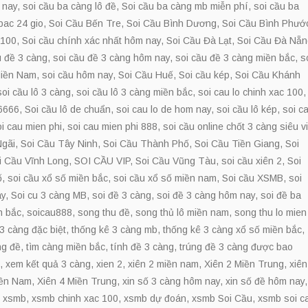
 nay
,
soi cầu ba càng lô đề
,
Soi cầu ba càng mb miễn phí
,
soi cầu ba
bac 24 gio
,
Soi Cầu Bến Tre
,
Soi Cầu Bình Dương
,
Soi Cầu Bình Phướ
 100
,
Soi cầu chính xác nhất hôm nay
,
Soi Cầu Đà Lạt
,
Soi Cầu Đà Nẵn
u đề 3 càng
,
soi cầu đề 3 càng hôm nay
,
soi cầu đề 3 càng miền bắc
,
s
Miền Nam
,
soi cầu hôm nay
,
Soi Cầu Huế
,
Soi cầu kép
,
Soi Cầu Khánh
soi cầu lô 3 càng
,
soi cầu lô 3 càng miền bắc
,
soi cau lo chinh xac 100
,
 6666
,
Soi cầu lô de chuẩn
,
soi cau lo de hom nay
,
soi cầu lô kép
,
soi c
i cau mien phi
,
soi cau mien phi 888
,
soi cầu online chốt 3 càng siêu v
Ngãi
,
Soi Cầu Tây Ninh
,
Soi Cầu Thành Phố
,
Soi Cầu Tiền Giang
,
Soi
i Cầu Vĩnh Long
,
SOI CẦU VIP
,
Soi Cầu Vũng Tàu
,
soi cầu xiên 2
,
Soi
ố
,
soi cầu xổ số miền bắc
,
soi cầu xổ số miền nam
,
Soi cầu XSMB
,
soi
ay
,
Soi cu 3 càng MB
,
soi đề 3 càng
,
soi đề 3 càng hôm nay
,
soi đề ba
n bắc
,
soicau888
,
song thu đề
,
song thủ lô miền nam
,
song thu lo mien
3 càng đặc biệt
,
thống kê 3 càng mb
,
thống kê 3 càng xổ số miền bắc
,
ng đề
,
tìm càng miền bắc
,
tính đề 3 càng
,
trúng đề 3 càng được bao
,
xem kết quả 3 càng
,
xien 2
,
xiên 2 miền nam
,
Xiên 2 Miền Trung
,
xiên
iền Nam
,
Xiên 4 Miền Trung
,
xin số 3 càng hôm nay
,
xin số đề hôm nay
,
,
xsmb
,
xsmb chinh xac 100
,
xsmb dự đoán
,
xsmb Soi Cầu
,
xsmb soi c