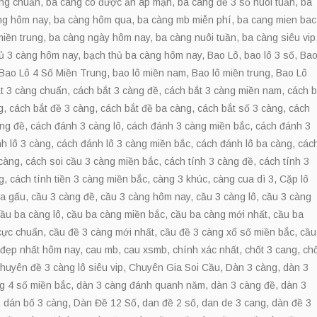
ng chuẩn
,
ba càng có được ăn áp mạn
,
ba càng đề 3 số nuôi tuần
,
ba
ng hôm nay
,
ba càng hôm qua
,
ba càng mb miễn phí
,
ba cang mien bac
SOI CẦU LÔ SONG THỦ
iền trung
,
ba càng ngày hôm nay
,
ba càng nuôi tuần
,
ba càng siêu vip
MB VIP
ủ 3 càng hôm nay
,
bạch thủ ba càng hôm nay
,
Bao Lô
,
bao lô 3 số
,
Ba
Bao Lô 4 Số Miền Trung
,
bao lô miền nam
,
Bao lô miền trung
,
Bao Lô
t 3 càng chuẩn
,
cách bắt 3 càng đề
,
cách bắt 3 càng miền nam
,
cách b
g
,
cách bắt đề 3 càng
,
cách bắt đề ba càng
,
cách bắt số 3 càng
,
cách
ng đề
,
cách đánh 3 càng lô
,
cách đánh 3 càng miền bắc
,
cách đánh 3
h lô 3 càng
,
cách đánh lô 3 càng miền bắc
,
cách đánh lô ba càng
,
các
 càng
,
cách soi cầu 3 càng miền bắc
,
cách tính 3 càng đề
,
cách tính 3
g
,
cách tính tiền 3 càng miền bắc
,
càng 3 khúc
,
càng cua dì 3
,
Cặp lô
ủa gấu
,
cầu 3 càng đề
,
cầu 3 càng hôm nay
,
cầu 3 càng lô
,
cầu 3 càng
ầu ba càng lô
,
cầu ba càng miền bắc
,
cầu ba càng mới nhất
,
cầu ba
cực chuẩn
,
cầu đề 3 càng mới nhất
,
cầu đề 3 càng xổ số miền bắc
,
cầu
 đẹp nhất hôm nay
,
cau mb
,
cau xsmb
,
chính xác nhất
,
chốt 3 cang
,
ch
huyên đề 3 càng lô siêu vip
,
Chuyên Gia Soi Cầu
,
Dàn 3 càng
,
dàn 3
g 4 số miền bắc
,
dàn 3 càng đánh quanh năm
,
dàn 3 càng đề
,
dàn 3
,
dán bố 3 càng
,
Dàn Đề 12 Số
,
dan đề 2 số
,
dan de 3 cang
,
dàn đề 3