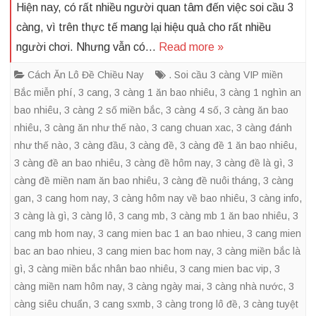
Hiện nay, có rất nhiều người quan tâm đến việc soi cầu 3
càng, vì trên thực tế mang lại hiệu quả cho rất nhiều
người chơi. Nhưng vẫn có…
Read more »
Cách Ăn Lô Đề Chiều Nay
. Soi cầu 3 càng VIP miền
Bắc miễn phí
,
3 cang
,
3 càng 1 ăn bao nhiêu
,
3 càng 1 nghìn an
bao nhiêu
,
3 càng 2 số miền bắc
,
3 càng 4 số
,
3 càng ăn bao
nhiêu
,
3 càng ăn như thế nào
,
3 cang chuan xac
,
3 càng đánh
như thế nào
,
3 càng đầu
,
3 càng đề
,
3 càng đề 1 ăn bao nhiêu
,
3 càng đề an bao nhiêu
,
3 càng đề hôm nay
,
3 càng đề là gì
,
3
càng đề miền nam ăn bao nhiêu
,
3 càng đề nuôi tháng
,
3 càng
gan
,
3 cang hom nay
,
3 càng hôm nay về bao nhiêu
,
3 càng info
,
3 càng là gì
,
3 càng lô
,
3 cang mb
,
3 càng mb 1 ăn bao nhiêu
,
3
cang mb hom nay
,
3 cang mien bac 1 an bao nhieu
,
3 cang mien
bac an bao nhieu
,
3 cang mien bac hom nay
,
3 càng miền bắc là
gì
,
3 càng miền bắc nhân bao nhiêu
,
3 cang mien bac vip
,
3
càng miền nam hôm nay
,
3 càng ngày mai
,
3 càng nhà nước
,
3
càng siêu chuẩn
,
3 cang sxmb
,
3 càng trong lô đề
,
3 càng tuyệt