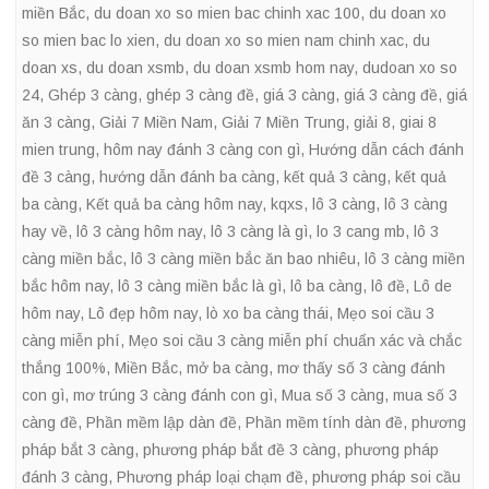
miền Bắc
,
du doan xo so mien bac chinh xac 100
,
du doan xo
so mien bac lo xien
,
du doan xo so mien nam chinh xac
,
du
doan xs
,
du doan xsmb
,
du doan xsmb hom nay
,
dudoan xo so
24
,
Ghép 3 càng
,
ghép 3 càng đề
,
giá 3 càng
,
giá 3 càng đề
,
giá
ăn 3 càng
,
Giải 7 Miền Nam
,
Giải 7 Miền Trung
,
giải 8
,
giai 8
mien trung
,
hôm nay đánh 3 càng con gì
,
Hướng dẫn cách đánh
đề 3 càng
,
hướng dẫn đánh ba càng
,
kết quả 3 càng
,
kết quả
ba càng
,
Kết quả ba càng hôm nay
,
kqxs
,
lô 3 càng
,
lô 3 càng
hay về
,
lô 3 càng hôm nay
,
lô 3 càng là gì
,
lo 3 cang mb
,
lô 3
càng miền bắc
,
lô 3 càng miền bắc ăn bao nhiêu
,
lô 3 càng miền
bắc hôm nay
,
lô 3 càng miền bắc là gì
,
lô ba càng
,
lô đề
,
Lô de
hôm nay
,
Lô đẹp hôm nay
,
lò xo ba càng thái
,
Mẹo soi cầu 3
càng miễn phí
,
Mẹo soi cầu 3 càng miễn phí chuẩn xác và chắc
thắng 100%
,
Miền Bắc
,
mở ba càng
,
mơ thấy số 3 càng đánh
con gì
,
mơ trúng 3 càng đánh con gì
,
Mua số 3 càng
,
mua số 3
càng đề
,
Phần mềm lập dàn đề
,
Phần mềm tính dàn đề
,
phương
pháp bắt 3 càng
,
phương pháp bắt đề 3 càng
,
phương pháp
đánh 3 càng
,
Phương pháp loại chạm đề
,
phương pháp soi cầu