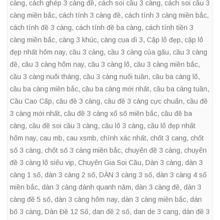
càng
,
cách ghép 3 càng đề
,
cách soi cầu 3 càng
,
cách soi cầu 3
càng miền bắc
,
cách tính 3 càng đề
,
cách tính 3 càng miền bắc
,
cách tính đề 3 càng
,
cách tính đề ba càng
,
cách tính tiền 3
càng miền bắc
,
càng 3 khúc
,
càng cua dì 3
,
Cặp lô đẹp
,
cặp lô
đẹp nhất hôm nay
,
cầu 3 càng
,
cầu 3 càng của gấu
,
cầu 3 càng
đề
,
cầu 3 càng hôm nay
,
cầu 3 càng lô
,
cầu 3 càng miền bắc
,
cầu 3 càng nuôi tháng
,
cầu 3 càng nuôi tuần
,
cầu ba càng lô
,
cầu ba càng miền bắc
,
cầu ba càng mới nhất
,
cầu ba càng tuần
,
Cầu Cao Cấp
,
cầu đề 3 càng
,
cầu đề 3 càng cực chuẩn
,
cầu đề
3 càng mới nhất
,
cầu đề 3 càng xổ số miền bắc
,
cầu đề ba
càng
,
cầu đề soi cầu 3 càng
,
cầu lô 3 càng
,
cầu lô đẹp nhất
hôm nay
,
cau mb
,
cau xsmb
,
chính xác nhất
,
chốt 3 cang
,
chốt
số 3 càng
,
chốt số 3 càng miền bắc
,
chuyên đề 3 càng
,
chuyên
đề 3 càng lô siêu vip
,
Chuyên Gia Soi Cầu
,
Dàn 3 càng
,
dàn 3
càng 1 số
,
dàn 3 càng 2 số
,
DÀN 3 càng 3 số
,
dàn 3 càng 4 số
miền bắc
,
dàn 3 càng đánh quanh năm
,
dàn 3 càng đề
,
dàn 3
càng đề 5 số
,
dàn 3 càng hôm nay
,
dàn 3 càng miền bắc
,
dán
bố 3 càng
,
Dàn Đề 12 Số
,
dan đề 2 số
,
dan de 3 cang
,
dàn đề 3