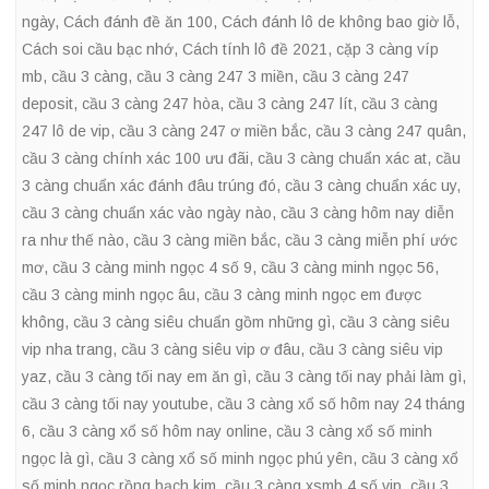
ngày
,
Cách đánh đề ăn 100
,
Cách đánh lô de không bao giờ lỗ
,
Cách soi cầu bạc nhớ
,
Cách tính lô đề 2021
,
cặp 3 càng víp
mb
,
cầu 3 càng
,
cầu 3 càng 247 3 miền
,
cầu 3 càng 247
deposit
,
cầu 3 càng 247 hòa
,
cầu 3 càng 247 lít
,
cầu 3 càng
247 lô de vip
,
cầu 3 càng 247 ơ miền bắc
,
cầu 3 càng 247 quân
,
cầu 3 càng chính xác 100 ưu đãi
,
cầu 3 càng chuẩn xác at
,
cầu
3 càng chuẩn xác đánh đâu trúng đó
,
cầu 3 càng chuẩn xác uy
,
cầu 3 càng chuẩn xác vào ngày nào
,
cầu 3 càng hôm nay diễn
ra như thế nào
,
cầu 3 càng miền bắc
,
cầu 3 càng miễn phí ước
mơ
,
cầu 3 càng minh ngọc 4 số 9
,
cầu 3 càng minh ngọc 56
,
cầu 3 càng minh ngọc âu
,
cầu 3 càng minh ngọc em được
không
,
cầu 3 càng siêu chuẩn gồm những gì
,
cầu 3 càng siêu
vip nha trang
,
cầu 3 càng siêu vip ơ đâu
,
cầu 3 càng siêu vip
yaz
,
cầu 3 càng tối nay em ăn gì
,
cầu 3 càng tối nay phải làm gì
,
cầu 3 càng tối nay youtube
,
cầu 3 càng xổ số hôm nay 24 tháng
6
,
cầu 3 càng xổ số hôm nay online
,
cầu 3 càng xổ số minh
ngọc là gì
,
cầu 3 càng xổ số minh ngọc phú yên
,
cầu 3 càng xổ
số minh ngọc rồng bạch kim
,
cầu 3 càng xsmb 4 số vip
,
cầu 3