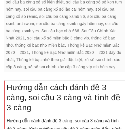
soi cầu ba càng xổ số kiến thiết
,
soi cầu ba càng xổ số kon tum
hôm nay
,
soi cầu ba càng xổ số lào cai hôm nay
,
soi cầu ba
càng xổ số remix
,
soi cầu ba càng xsmb 86
,
soi cầu ba càng
xsmb archiwum
,
soi cầu ba càng xsmb ngày hôm nay
,
soi cầu
ba càng xsmb yes
,
Soi cầu bạc nhớ 666
,
Soi Cầu Chính Xác
Nhất 2021
,
soi cầu xổ số miền bắc 3 càng vip
,
thống kê bạc
nhớ
,
thống kê bạc nhớ miền bắc
,
Thống kê Bạc Nhớ miền Bắc
2020 – 2021
,
Thống kê Bạc Nhớ miền Bắc 2020 – 2021 đầy đủ
nhất
,
Thống kê bạc nhớ theo giải đặc biệt
,
xổ số soi chính xác
cặp 3 càng
,
xổ số soi chính xác cặp 3 càng víp mb hôm nay
Hướng dẫn cách đánh đề 3
càng, soi cầu 3 càng và tính đề
3 càng
Hướng dẫn cách đánh đề 3 càng, soi cầu 3 càng và tính
đề 3 càng. Kinh nghiệm soi cầu đề 3 càng miền Bắc, cách