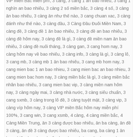
VIP miền Bắc miễn phí
,
3 cang
,
3 càng 1 ăn bao nhiêu
,
3 càng 1
nghìn an bao nhiêu
,
3 càng 2 số miền bắc
,
3 càng 4 số
,
3 càng
ăn bao nhiêu
,
3 càng ăn như thế nào
,
3 cang chuan xac
,
3 càng
đánh như thế nào
,
3 càng đầu
,
3 Càng Đầu Đuôi Miền Nam
,
3
càng đề
,
3 càng đề 1 ăn bao nhiêu
,
3 càng đề an bao nhiêu
,
3
càng đề hôm nay
,
3 càng đề là gì
,
3 càng đề miền nam ăn bao
nhiêu
,
3 càng đề nuôi tháng
,
3 càng gan
,
3 cang hom nay
,
3
càng hôm nay về bao nhiêu
,
3 càng info
,
3 càng là gì
,
3 càng lô
,
3 cang mb
,
3 càng mb 1 ăn bao nhiêu
,
3 cang mb hom nay
,
3
cang mien bac 1 an bao nhieu
,
3 cang mien bac an bao nhieu
,
3
cang mien bac hom nay
,
3 càng miền bắc là gì
,
3 càng miền bắc
nhân bao nhiêu
,
3 cang mien bac vip
,
3 càng miền nam hôm
nay
,
3 càng ngày mai
,
3 càng nhà nước
,
3 càng siêu chuẩn
,
3
cang sxmb
,
3 càng trong lô đề
,
3 càng tuyệt mật
,
3 càng vip
,
3
càng víp hôm nay
,
3 càng VIP miền Bắc hôm nay miễn phí
100%
,
3 cang win
,
3 cang xsmb
,
4 càng
,
4 càng miền bắc
,
4
Càng Miền Trung
,
ăn 3 càng được bao nhiêu
,
ăn ba càng
,
ăn đề
3 càng
,
ăn đề 3 càng được bao nhiêu
,
ba cang
,
ba càng 1 ăn