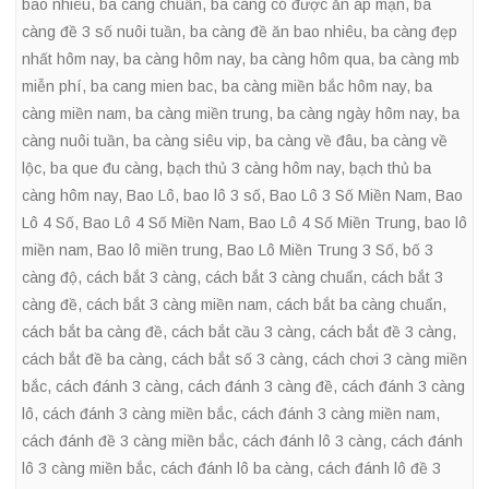
bao nhiêu
,
ba càng chuẩn
,
ba càng có được ăn áp mạn
,
ba
càng đề 3 số nuôi tuần
,
ba càng đề ăn bao nhiêu
,
ba càng đẹp
nhất hôm nay
,
ba càng hôm nay
,
ba càng hôm qua
,
ba càng mb
miễn phí
,
ba cang mien bac
,
ba càng miền bắc hôm nay
,
ba
càng miền nam
,
ba càng miền trung
,
ba càng ngày hôm nay
,
ba
càng nuôi tuần
,
ba càng siêu vip
,
ba càng về đâu
,
ba càng về
lộc
,
ba que đu càng
,
bạch thủ 3 càng hôm nay
,
bạch thủ ba
càng hôm nay
,
Bao Lô
,
bao lô 3 số
,
Bao Lô 3 Số Miền Nam
,
Bao
Lô 4 Số
,
Bao Lô 4 Số Miền Nam
,
Bao Lô 4 Số Miền Trung
,
bao lô
miền nam
,
Bao lô miền trung
,
Bao Lô Miền Trung 3 Số
,
bố 3
càng độ
,
cách bắt 3 càng
,
cách bắt 3 càng chuẩn
,
cách bắt 3
càng đề
,
cách bắt 3 càng miền nam
,
cách bắt ba càng chuẩn
,
cách bắt ba càng đề
,
cách bắt cầu 3 càng
,
cách bắt đề 3 càng
,
cách bắt đề ba càng
,
cách bắt số 3 càng
,
cách chơi 3 càng miền
bắc
,
cách đánh 3 càng
,
cách đánh 3 càng đề
,
cách đánh 3 càng
lô
,
cách đánh 3 càng miền bắc
,
cách đánh 3 càng miền nam
,
cách đánh đề 3 càng miền bắc
,
cách đánh lô 3 càng
,
cách đánh
lô 3 càng miền bắc
,
cách đánh lô ba càng
,
cách đánh lô đề 3