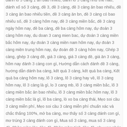
đánh lô 3 càng 1 ăn bao nhiêu
,
đánh lô 3 càng như thế nào
,
đánh xổ số 3 càng
,
đề 3
,
đề 3 càng
,
đề 3 càng ăn bao nhiêu
,
đề
3 càng ăn bao nhiêu tiền
,
đề 3 càng ăn bn
,
đề 3 càng có bao
nhiêu số
,
đề 3 càng hôm nay
,
đề 3 càng miền bắc
,
đề 3 càng
ngày hôm nay
,
đề ba càng
,
đề ba càng hôm nay
,
dự đoán 3
càng hôm nay
,
du doan 3 cang mien bac
,
dự đoán 3 càng miền
bắc hôm nay
,
dự đoán 3 càng miền nam hôm nay
,
dự đoán 3
càng miền trung hôm nay
,
dự đoán đề 3 càng hôm nay
,
Ghép 3
càng
,
ghép 3 càng đề
,
giá 3 càng
,
giá 3 càng đề
,
giá ăn 3 càng
,
hôm nay đánh 3 càng con gì
,
Hướng dẫn cách đánh đề 3 càng
,
hướng dẫn đánh ba càng
,
kết quả 3 càng
,
kết quả ba càng
,
Kết
quả ba càng hôm nay
,
lô 3 càng
,
lô 3 càng hay về
,
lô 3 càng
hôm nay
,
lô 3 càng là gì
,
lo 3 cang mb
,
lô 3 càng miền bắc
,
lô 3
càng miền bắc ăn bao nhiêu
,
lô 3 càng miền bắc hôm nay
,
lô 3
càng miền bắc là gì
,
lô ba càng
,
lò xo ba càng thái
,
Mẹo soi cầu
3 càng miễn phí
,
Mẹo soi cầu 3 càng miễn phí chuẩn xác và
chắc thắng 100%
,
mở ba càng
,
mơ thấy số 3 càng đánh con gì
,
mơ trúng 3 càng đánh con gì
,
Mua số 3 càng
,
mua số 3 càng