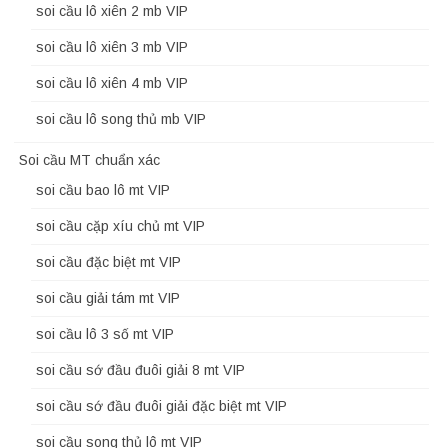
soi cầu lô xiên 2 mb VIP
soi cầu lô xiên 3 mb VIP
soi cầu lô xiên 4 mb VIP
soi cầu lô song thủ mb VIP
Soi cầu MT chuẩn xác
soi cầu bao lô mt VIP
soi cầu cặp xíu chủ mt VIP
soi cầu đặc biệt mt VIP
soi cầu giải tám mt VIP
soi cầu lô 3 số mt VIP
soi cầu sớ đầu đuôi giải 8 mt VIP
soi cầu sớ đầu đuôi giải đặc biệt mt VIP
soi cầu song thủ lô mt VIP