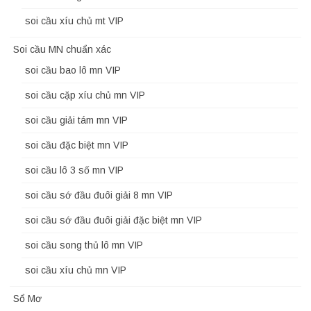
soi cầu xíu chủ mt VIP
Soi cầu MN chuẩn xác
soi cầu bao lô mn VIP
soi cầu cặp xíu chủ mn VIP
soi cầu giải tám mn VIP
soi cầu đặc biệt mn VIP
soi cầu lô 3 số mn VIP
soi cầu sớ đầu đuôi giải 8 mn VIP
soi cầu sớ đầu đuôi giải đặc biệt mn VIP
soi cầu song thủ lô mn VIP
soi cầu xíu chủ mn VIP
Sổ Mơ