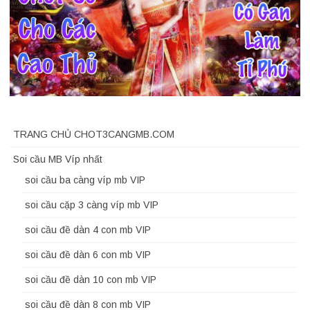
TRANG CHỦ CHOT3CANGMB.COM
Soi cầu MB Víp nhất
soi cầu ba càng víp mb VIP
soi cầu cặp 3 càng víp mb VIP
soi cầu đề dàn 4 con mb VIP
soi cầu đề dàn 6 con mb VIP
soi cầu đề dàn 10 con mb VIP
soi cầu đề dàn 8 con mb VIP