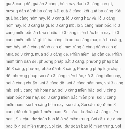
giá 3 càng đề
,
giá ăn 3 càng
,
hôm nay đánh 3 càng con gì
,
hướng dẫn đánh ba càng
,
kết quả 3 càng
,
kết quả ba càng
,
Kết
quả ba càng hôm nay
,
lô 3 càng
,
lô 3 càng hay về
,
lô 3 càng
hôm nay
,
lô 3 càng là gì
,
lo 3 cang mb
,
lô 3 càng miền bắc
,
lô 3
càng miền bắc ăn bao nhiêu
,
lô 3 càng miền bắc hôm nay
,
lô 3
càng miền bắc là gì
,
lô ba càng
,
lò xo ba càng thái
,
mở ba càng
,
mơ thấy số 3 càng đánh con gì
,
mơ trúng 3 càng đánh con gì
,
Mua số 3 càng
,
mua số 3 càng đề
,
Phần mềm lập dàn đề
,
Phần
mềm tính dàn đề
,
phương pháp bắt 3 càng
,
phương pháp bắt
đề 3 càng
,
phương pháp đánh 3 càng
,
Phương pháp loại chạm
đề
,
phương pháp soi cầu 3 càng miền bắc
,
số 3 càng hôm nay
,
soi 3 càng chuẩn
,
soi 3 càng đề
,
soi 3 càng hôm nay
,
soi 3 cang
mb
,
soi 3 cang mb hom nay
,
soi 3 càng miền bắc
,
soi 3 càng
miền bắc hôm nay
,
soi 3 càng miền bắc miễn phí
,
soi 3 càng
miền nam
,
soi ba càng hôm nay
,
soi cầu
,
Soi cầu dự đoán 3
càng đầu đuôi giải 7 miền nam
,
Soi cầu dự đoán 4 càng miền
nam
,
Soi cầu dự đoán bao lô 3 số miền trung
,
Soi cầu dự đoán
bao lô 4 số miền trung
,
Soi cầu dự đoán bao lô miền trung
,
Soi