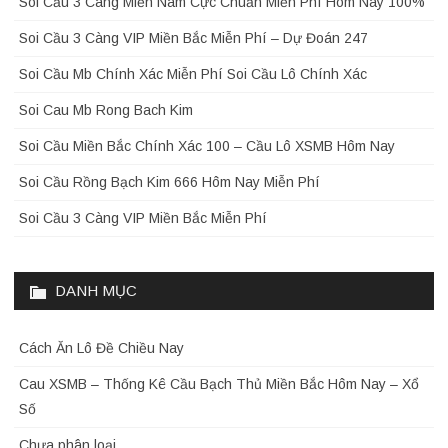
Soi Cầu 3 Càng Miền Nam Cực Chuẩn Miễn Phí Hôm Nay 100%
Soi Cầu 3 Càng VIP Miền Bắc Miễn Phí – Dự Đoán 247
Soi Cầu Mb Chính Xác Miễn Phí Soi Cầu Lô Chính Xác
Soi Cau Mb Rong Bach Kim
Soi Cầu Miền Bắc Chính Xác 100 – Cầu Lô XSMB Hôm Nay
Soi Cầu Rồng Bạch Kim 666 Hôm Nay Miễn Phí
Soi Cầu 3 Càng VIP Miền Bắc Miễn Phí
DANH MỤC
Cách Ăn Lô Đề Chiều Nay
Cau XSMB – Thống Kê Cầu Bạch Thủ Miền Bắc Hôm Nay – Xổ
Số
Chưa phân loại