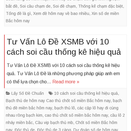
bắt đề
,
Soi cầu chạm de
,
Soi đề chạm
,
Thống kê chạm đặc biệt
,
Tổng đề là gì
,
Xem đề hôm nay về bao nhiều
,
Xin số de miền
Bắc hôm nay
Tư Vấn Lô Đề XSMB với 10
cách soi cầu thống kê hiệu quả
Tư Vấn Lô Đề XSMB với 10 cách soi cầu thống kê hiệu
quả. Tư Vấn Lô Đề là những phương pháp giúp anh em
có thể lựa chọn cho…
Read more »
Lấy Số Đề Chuẩn
10 cách soi cầu thống kê hiệu quả
,
Bạch thủ de hôm nay Cao thủ chốt số miền Bắc hôm nay
,
bạch
thủ đề miền bắc hôm nay
,
bạch thủ lô
,
các cặp lô hay đi cùng
nhau rồng bạch kim
,
cao thủ chốt số miền bắc hôm nay
,
cầu lô 2
nháy miền bắc
,
Cầu vip bạch thủ mb
,
Chốt số miền Bắc hôm
nay
,
Độc thủ de
,
Độc thủ de 3 càng
,
Dự đoán số de hôm nay
,