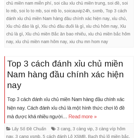
chủ miền nam miễn phí
,
soi cầu xỉu chủ miền trung
,
soi đề
,
soi
lo mb
,
soi lo to mb
,
soi mb lo
,
soicauvip24h
,
sxmb
,
Top 3 cách
đánh xỉu chủ miền Nam hàng đầu chính xác hiện nay
,
xỉu chủ
,
Xỉu chủ đảo là gì
,
Xỉu chủ đầu đuôi là gì
,
xỉu chủ hôm nay
,
Xỉu
chủ là gì
,
Xỉu chủ miền Bắc ăn bao nhiêu
,
xỉu chủ miền bắc hôm
nay
,
xỉu chủ miền nam hôm nay
,
xiu chu mn hom nay
Top 3 cách đánh xỉu chủ miền
Nam hàng đầu chính xác hiện
nay
Top 3 cách đánh xỉu chủ miền Nam hàng đầu chính xác
hiện nay. Cách đánh xỉu chủ là một hình thức chơi lô đề
mà được khá nhiều người…
Read more »
Lấy Số Đề Chuẩn
3 cang
,
3 càng vip
,
3 càng víp hôm
nay
,
3 cang xsmb
,
5 cách đánh Lô XSMB
,
Bạch thủ lô miền bắc
,