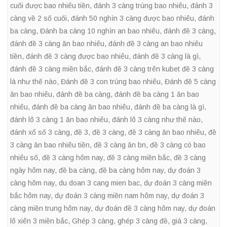
cuối được bao nhiêu tiền
,
đánh 3 càng trúng bao nhiêu
,
đánh 3
càng về 2 số cuối
,
đánh 50 nghìn 3 càng được bao nhiêu
,
đánh
ba càng
,
Đánh ba càng 10 nghìn an bao nhiêu
,
đánh đề 3 càng
,
đánh đề 3 càng ăn bao nhiêu
,
đánh đề 3 càng an bao nhiêu
tiền
,
đánh đề 3 càng được bao nhiêu
,
đánh đề 3 càng là gì
,
đánh đề 3 càng miền bắc
,
đánh đề 3 càng trên kubet đề 3 càng
là như thế nào
,
Đánh đề 3 con trúng bao nhiêu
,
Đánh đề 5 càng
ăn bao nhiêu
,
đánh đề ba càng
,
đánh đề ba càng 1 ăn bao
nhiêu
,
đánh đề ba càng ăn bao nhiêu
,
đánh đề ba càng là gì
,
đánh lô 3 càng 1 ăn bao nhiêu
,
đánh lô 3 càng như thế nào
,
đánh xổ số 3 càng
,
đề 3
,
đề 3 càng
,
đề 3 càng ăn bao nhiêu
,
đề
3 càng ăn bao nhiêu tiền
,
đề 3 càng ăn bn
,
đề 3 càng có bao
nhiêu số
,
đề 3 càng hôm nay
,
đề 3 càng miền bắc
,
đề 3 càng
ngày hôm nay
,
đề ba càng
,
đề ba càng hôm nay
,
dự đoán 3
càng hôm nay
,
du doan 3 cang mien bac
,
dự đoán 3 càng miền
bắc hôm nay
,
dự đoán 3 càng miền nam hôm nay
,
dự đoán 3
càng miền trung hôm nay
,
dự đoán đề 3 càng hôm nay
,
dự đoán
lô xiên 3 miền bắc
,
Ghép 3 càng
,
ghép 3 càng đề
,
giá 3 càng
,