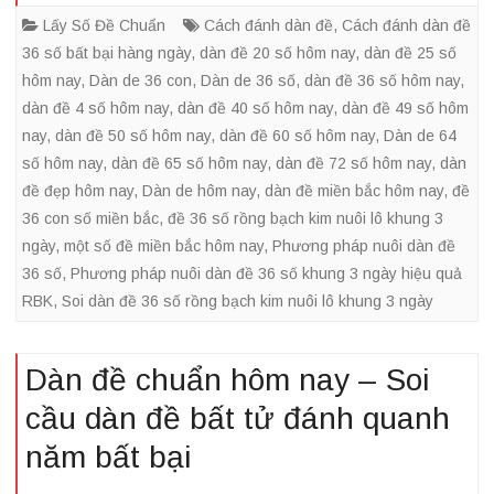
Lấy Số Đề Chuẩn
Cách đánh dàn đề
,
Cách đánh dàn đề
36 số bất bại hàng ngày
,
dàn đề 20 số hôm nay
,
dàn đề 25 số
hôm nay
,
Dàn de 36 con
,
Dàn de 36 số
,
dàn đề 36 số hôm nay
,
dàn đề 4 số hôm nay
,
dàn đề 40 số hôm nay
,
dàn đề 49 số hôm
nay
,
dàn đề 50 số hôm nay
,
dàn đề 60 số hôm nay
,
Dàn de 64
số hôm nay
,
dàn đề 65 số hôm nay
,
dàn đề 72 số hôm nay
,
dàn
đề đẹp hôm nay
,
Dàn de hôm nay
,
dàn đề miền bắc hôm nay
,
đề
36 con số miền bắc
,
đề 36 số rồng bạch kim nuôi lô khung 3
ngày
,
một số đề miền bắc hôm nay
,
Phương pháp nuôi dàn đề
36 số
,
Phương pháp nuôi dàn đề 36 số khung 3 ngày hiệu quả
RBK
,
Soi dàn đề 36 số rồng bạch kim nuôi lô khung 3 ngày
Dàn đề chuẩn hôm nay – Soi
cầu dàn đề bất tử đánh quanh
năm bất bại