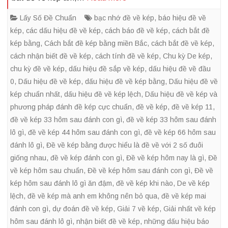
Lấy Số Đề Chuẩn
bạc nhớ đề về kép
,
báo hiệu đề về
kép
,
các dấu hiệu đề về kép
,
cách báo đề về kép
,
cách bắt đề
kép bằng
,
Cách bắt đề kép bằng miền Bắc
,
cách bắt đề về kép
,
cách nhận biết đề về kép
,
cách tính đề về kép
,
Chu kỳ De kép
,
chu kỳ đề về kép
,
dấu hiệu đề sắp về kép
,
dấu hiệu đề về đầu
0
,
Dấu hiệu đề về kép
,
dấu hiệu đề về kép bằng
,
Dấu hiệu đề về
kép chuẩn nhất
,
dấu hiệu đề về kép lệch
,
Dấu hiệu đề về kép và
phương pháp đánh đề kép cực chuẩn
,
đề về kép
,
đề về kép 11
,
đề về kép 33 hôm sau đánh con gì
,
đề về kép 33 hôm sau đánh
lô gì
,
đề về kép 44 hôm sau đánh con gì
,
đề về kép 66 hôm sau
đánh lô gì
,
Đề về kép bằng được hiểu là đề về với 2 số đuôi
giống nhau
,
đề về kép đánh con gì
,
Đề về kép hôm nay là gì
,
Đề
về kép hôm sau chuẩn
,
Đề về kép hôm sau đánh con gì
,
Đề về
kép hôm sau đánh lô gì ăn đậm
,
đề về kép khi nào
,
De về kép
lệch
,
đề về kép mà anh em không nên bỏ qua
,
đề về kép mai
đánh con gì
,
dự đoán đề về kép
,
Giải 7 về kép
,
Giải nhất về kép
hôm sau đánh lô gì
,
nhận biết đề về kép
,
những dấu hiệu báo