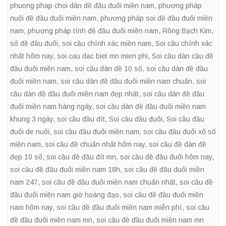
phuong phap choi dàn đề đầu đuôi miền nam
,
phương pháp
nuôi đề đầu đuôi miền nam
,
phương pháp soi đề đầu đuôi miền
nam
,
phương pháp tính đề đầu đuôi miền nam
,
Rồng Bạch Kim
,
số đề đầu đuôi
,
soi cầu chính xác miền nam
,
Soi cầu chính xác
nhất hôm nay
,
soi cau dac biet mn mien phi
,
Soi cầu dàn cầu đề
đầu đuôi miền nam
,
soi cầu dàn đề 10 số
,
soi cầu dàn đề đầu
đuôi miền nam
,
soi cầu dàn đề đầu đuôi miền nam chuẩn
,
soi
cầu dàn đề đầu đuôi miền nam đẹp nhất
,
soi cầu dàn đề đầu
đuôi miền nam hàng ngày
,
soi cầu dàn đề đầu đuôi miền nam
khung 3 ngày
,
soi cầu đầu đít
,
Soi cầu đầu đuôi
,
Soi cầu đầu
đuôi de nuôi
,
soi cầu đầu đuôi miền nam
,
soi cầu đầu đuôi xổ số
miền nam
,
soi cầu đề chuẩn nhất hôm nay
,
soi cầu đề dàn đề
đẹp 10 số
,
soi cầu đề đầu đít mn
,
soi cầu đề đầu đuôi hôm nay
,
soi cầu đề đầu đuôi miền nam 18h
,
soi cầu đề đầu đuôi miền
nam 247
,
soi cầu đề đầu đuôi miền nam chuẩn nhất
,
soi cầu đề
đầu đuôi miền nam giờ hoàng đạo
,
soi cầu đề đầu đuôi miền
nam hôm nay
,
soi cầu đề đầu đuôi miền nam miễn phí
,
soi cầu
đề đầu đuôi miền nam mn
,
soi cầu đề đầu đuôi miền nam mn