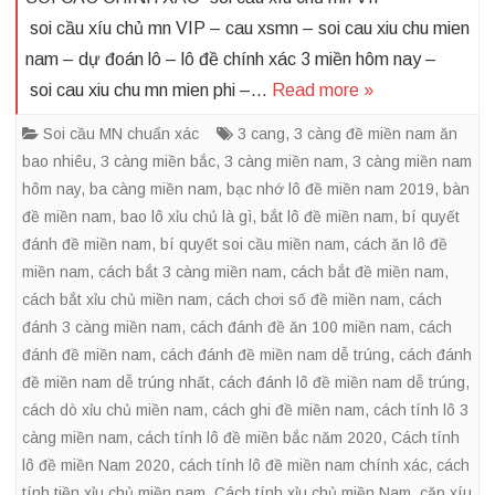
soi cầu xíu chủ mn VIP – cau xsmn – soi cau xiu chu mien
nam – dự đoán lô – lô đề chính xác 3 miền hôm nay –
soi cau xiu chu mn mien phi –…
Read more »
Soi cầu MN chuẩn xác
3 cang
,
3 càng đề miền nam ăn
bao nhiêu
,
3 càng miền bắc
,
3 càng miền nam
,
3 càng miền nam
hôm nay
,
ba càng miền nam
,
bạc nhớ lô đề miền nam 2019
,
bàn
đề miền nam
,
bao lô xỉu chủ là gì
,
bắt lô đề miền nam
,
bí quyết
đánh đề miền nam
,
bí quyết soi cầu miền nam
,
cách ăn lô đề
miền nam
,
cách bắt 3 càng miền nam
,
cách bắt đề miền nam
,
cách bắt xỉu chủ miền nam
,
cách chơi số đề miền nam
,
cách
đánh 3 càng miền nam
,
cách đánh đề ăn 100 miền nam
,
cách
đánh đề miền nam
,
cách đánh đề miền nam dễ trúng
,
cách đánh
đề miền nam dễ trúng nhất
,
cách đánh lô đề miền nam dễ trúng
,
cách dò xỉu chủ miền nam
,
cách ghi đề miền nam
,
cách tính lô 3
càng miền nam
,
cách tính lô đề miền bắc năm 2020
,
Cách tính
lô đề miền Nam 2020
,
cách tính lô đề miền nam chính xác
,
cách
tính tiền xỉu chủ miền nam
,
Cách tính xỉu chủ miền Nam
,
cặp xíu