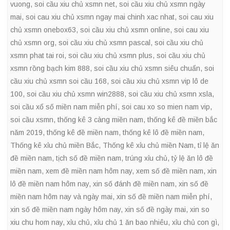
vuong
,
soi cầu xiu chủ xsmn net
,
soi cầu xiu chủ xsmn ngày
mai
,
soi cau xiu chủ xsmn ngay mai chinh xac nhat
,
soi cau xiu
chủ xsmn onebox63
,
soi cầu xiu chủ xsmn online
,
soi cau xiu
chủ xsmn org
,
soi cầu xiu chủ xsmn pascal
,
soi cầu xiu chủ
xsmn phat tai roi
,
soi cầu xiu chủ xsmn plus
,
soi cầu xiu chủ
xsmn rồng bạch kim 888
,
soi cầu xiu chủ xsmn siêu chuẩn
,
soi
cầu xiu chủ xsmn soi cầu 168
,
soi cầu xiu chủ xsmn vip lô de
100
,
soi cầu xiu chủ xsmn win2888
,
soi cầu xiu chủ xsmn xsla
,
soi cầu xổ số miền nam miễn phí
,
soi cau xo so mien nam vip
,
soi cầu xsmn
,
thống kê 3 càng miền nam
,
thống kê đề miền bắc
năm 2019
,
thống kê đề miền nam
,
thống kê lô đề miền nam
,
Thống kê xỉu chủ miền Bắc
,
Thống kê xỉu chủ miền Nam
,
tỉ lệ ăn
đề miền nam
,
tịch số đề miền nam
,
trúng xỉu chủ
,
tỷ lệ ăn lô đề
miền nam
,
xem đề miền nam hôm nay
,
xem số đề miền nam
,
xin
lô đề miền nam hôm nay
,
xin số đánh đề miền nam
,
xin số đề
miền nam hôm nay và ngày mai
,
xin số đề miền nam miễn phí
,
xin số đề miền nam ngày hôm nay
,
xin số đề ngày mai
,
xin so
xiu chu hom nay
,
xỉu chủ
,
xỉu chủ 1 ăn bao nhiêu
,
xỉu chủ con gì
,