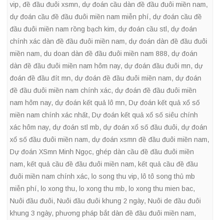
vip
,
đề đầu đuôi xsmn
,
dự đoán cầu dàn đề đầu đuôi miền nam
,
dự đoán cầu đề đầu đuôi miền nam miễn phí
,
dự đoán cầu đề
đầu đuôi miền nam rồng bạch kim
,
dự đoán cầu stl
,
dự đoán
chính xác dàn đề đầu đuôi miền nam
,
dự đoán dàn đề đầu đuôi
miền nam
,
du doan dàn đề đầu đuôi miền nam 888
,
dự đoán
dàn đề đầu đuôi miền nam hôm nay
,
dự đoán đầu đuôi mn
,
dự
đoán đề đầu đít mn
,
dự đoán đề đầu đuôi miền nam
,
dự đoán
đề đầu đuôi miền nam chính xác
,
dự đoán đề đầu đuôi miền
nam hôm nay
,
dự đoán kết quả lô mn
,
Dự đoán kết quả xổ số
miền nam chính xác nhất
,
Dự đoán kết quả xổ số siêu chính
xác hôm nay
,
dự đoán stl mb
,
dự đoán xổ số đầu đuôi
,
dự đoán
xổ số đầu đuôi miền nam
,
dự đoán xsmn đề đầu đuôi miền nam
,
Dự đoán XSmn Minh Ngọc
,
ghép dàn cầu đề đầu đuôi miền
nam
,
kết quả cầu đề đầu đuôi miền nam
,
kết quả cầu đề đầu
đuôi miền nam chính xác
,
lo song thu vip
,
lô tô song thủ mb
miễn phí
,
lo xong thu
,
lo xong thu mb
,
lo xong thu mien bac
,
Nuôi đầu đuôi
,
Nuôi đầu đuôi khung 2 ngày
,
Nuôi de đầu đuôi
khung 3 ngày
,
phương pháp bắt dàn đề đầu đuôi miền nam
,