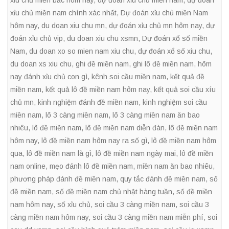
xỉu chủ miền nam chính xác nhất
,
Dự đoán xỉu chủ miền Nam
hôm nay
,
du doan xiu chu mn
,
dự đoán xỉu chủ mn hôm nay
,
dự
đoán xỉu chủ vip
,
du doan xiu chu xsmn
,
Dự đoán xổ số miền
Nam
,
du doan xo so mien nam xiu chu
,
dự đoán xổ số xiu chu
,
du doan xs xiu chu
,
ghi đề miền nam
,
ghi lô đề miền nam
,
hôm
nay đánh xỉu chủ con gì
,
kênh soi cầu miền nam
,
kết quả đề
miền nam
,
kết quả lô đề miền nam hôm nay
,
kết quả soi cầu xíu
chủ mn
,
kinh nghiệm đánh đề miền nam
,
kinh nghiệm soi cầu
miền nam
,
lô 3 càng miền nam
,
lô 3 càng miền nam ăn bao
nhiêu
,
lô đề miền nam
,
lô đề miền nam diễn đàn
,
lô đề miền nam
hôm nay
,
lô đề miền nam hôm nay ra số gì
,
lô đề miền nam hôm
qua
,
lô đề miền nam là gì
,
lô đề miền nam ngày mai
,
lô đề miền
nam online
,
mẹo đánh lô đề miền nam
,
miền nam ăn bao nhiêu
,
phương pháp đánh đề miền nam
,
quy tắc đánh đề miền nam
,
số
đề miền nam
,
số đề miền nam chủ nhật hàng tuần
,
số đề miền
nam hôm nay
,
số xỉu chủ
,
soi cầu 3 càng miền nam
,
soi cầu 3
càng miền nam hôm nay
,
soi cầu 3 càng miền nam miễn phí
,
soi