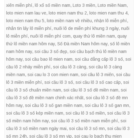
xiên miễn phí
,
lô xổ số miền nam
,
Loto 3 miền
,
Loto miền Nam
,
loto mien nam lau ve
,
loto mien nam thu 2
,
loto mien nam thu 4
,
loto mien nam thu 5
,
loto miền nam về nhiều
,
nhận lô miễn phí
,
nhắn tin lấy lô miễn phí
,
nuôi lô de miễn phí khung 3 ngày
,
nuôi
lô miễn phí
,
nuôi lô miễn phí com
,
quay thử lô miền nam
,
quay
thử lô miền nam hôm nay
,
Số Đà miền Nam hôm nay
,
số lô miền
nam hôm nay
,
soi cầu 3 số đẹp
,
soi cầu bạch thủ lô miền nam
hôm nay
,
soi cầu bao lô mien nam
,
soi cầu đẳng cấp lô 3 số
,
soi
cầu lô 2 nháy miễn phí
,
soi cầu lô 3 càng
,
soi cầu lô 3 càng
miền nam
,
soi cau lo 3 con mien nam
,
soi câu lô 3 miên
,
soi cầu
lô 3 miền miễn phí
,
soi cầu lô 3 số
,
soi cầu lô 3 số cao cấp
,
soi
cầu lô 3 số chuẩn miền nam
,
soi cầu lô 3 số đề miền nam
,
soi
cầu lô 3 số đề miền nam chinh xác nhất
,
soi cầu lô 3 số đề mn
hôm nay
,
soi cầu lô 3 số gan miền nam
,
soi cầu lô 3 số gan mn
,
soi cầu lô 3 số kép miền nam
,
soi cầu lô 3 số miền
,
soi cầu lô 3
số miền nam hôm nay
,
soi cầu lô 3 số miền nam miễn phí
,
soi
cầu lô 3 số miền nam ngày mai
,
soi cầu lô 3 số mn
,
soi cầu lô 3
số mn 24h
,
soi cầu lô 3 số mn vip
,
soi cau lo bach thu mien