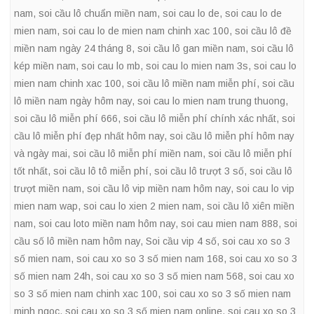
nam
,
soi cầu lô chuẩn miền nam
,
soi cau lo de
,
soi cau lo de
mien nam
,
soi cau lo de mien nam chinh xac 100
,
soi cầu lô đề
miền nam ngày 24 tháng 8
,
soi cầu lô gan miền nam
,
soi cầu lô
kép miền nam
,
soi cau lo mb
,
soi cau lo mien nam 3s
,
soi cau lo
mien nam chinh xac 100
,
soi cầu lô miền nam miễn phí
,
soi cầu
lô miền nam ngày hôm nay
,
soi cau lo mien nam trung thuong
,
soi cầu lô miễn phí 666
,
soi cầu lô miễn phí chính xác nhất
,
soi
cầu lô miễn phí đẹp nhất hôm nay
,
soi cầu lô miễn phí hôm nay
và ngày mai
,
soi cầu lô miễn phí miền nam
,
soi cầu lô miễn phí
tốt nhất
,
soi cầu lô tô miễn phí
,
soi cầu lô trượt 3 số
,
soi cầu lô
trượt miền nam
,
soi cầu lô vip miền nam hôm nay
,
soi cau lo vip
mien nam wap
,
soi cau lo xien 2 mien nam
,
soi cầu lô xiên miền
nam
,
soi cau loto miền nam hôm nay
,
soi cau mien nam 888
,
soi
cầu số lô miền nam hôm nay
,
Soi cầu vip 4 số
,
soi cau xo so 3
số mien nam
,
soi cau xo so 3 số mien nam 168
,
soi cau xo so 3
số mien nam 24h
,
soi cau xo so 3 số mien nam 568
,
soi cau xo
so 3 số mien nam chinh xac 100
,
soi cau xo so 3 số mien nam
minh ngoc
,
soi cau xo so 3 số mien nam online
,
soi cau xo so 3