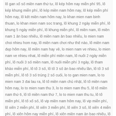
lô gan xổ số miền nam thứ tư
,
lô kép hôm nay miễn phí 95
,
lô
kép khung miễn phí
,
lô kép miền nam hôm nay
,
lô kép miễn phí
hôm nay
,
lô kết miền nam hôm nay
,
lo khan mien nam binh
thuan
,
lo khan mien nam soc trang
,
lô khung 2 ngày miễn phí
,
lô
khung 5 ngày miễn phí
,
lô khung miễn phí
,
lô miền nam
,
lô miền
nam 1 ăn bao nhiêu
,
lô miền nam ăn bao nhiêu
,
lo mien nam
choi nhieu hom nay
,
lô miền nam chơi như thế nào
,
lô miền nam
đẹp hôm nay
,
lô miền nam hay về
,
lo mien nam ve nhieu
,
lo mien
nam ve nhieu nhat
,
lô miễn phí miền nam
,
lô nuôi 2 ngày miễn
phí
,
lô nuôi 3 số miền nam
,
lô nuôi miễn phí 3 ngày
,
lô tham
khảo miễn phí
,
lô tô 3 số
,
lô tô 3 số ăn bao nhiêu lần
,
lô tô 3 số
miễn phí
,
lô tô 3 số trúng 2 số cuối
,
lo to gan mien nam
,
lo to
mien nam 3 đai lau ra
,
lô tô miền nam chủ nhật
,
lô tô miền nam
hôm nay
,
lo to mien nam thu 3
,
lo to mien nam thu 5
,
lô tô miền
nam thứ 6
,
lô tô miền nam thứ 7
,
lo to mien nam thu tu
,
lô tô
miễn phí
,
lô tô xổ số
,
lô vip miền nam hôm nay
,
lô vip miễn phí
,
lô xiên 2 miễn phí
,
lô xiên 3 miễn phí
,
lô xiên 3 số
,
lô xiên 4 miễn
phí
,
lô xiên hôm nay miễn phí
,
lô xiên miền nam ăn bao nhiêu
,
lô