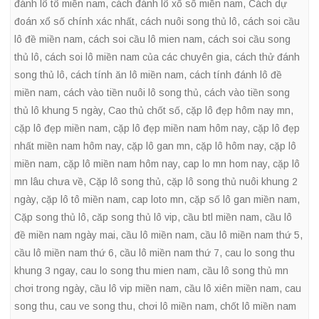
đánh lô tô miền nam
,
cách đánh lô xổ số miền nam
,
Cách dự
đoán xổ số chính xác nhất
,
cách nuôi song thủ lô
,
cách soi cầu
lô đề miền nam
,
cách soi cầu lô mien nam
,
cách soi cầu song
thủ lô
,
cách soi lô miền nam của các chuyên gia
,
cách thử đánh
song thủ lô
,
cách tính ăn lô miền nam
,
cách tính đánh lô đề
miền nam
,
cách vào tiền nuôi lô song thủ
,
cách vào tiền song
thủ lô khung 5 ngày
,
Cao thủ chốt số
,
cặp lô đẹp hôm nay mn
,
cặp lô đẹp miền nam
,
cặp lô đẹp miền nam hôm nay
,
cặp lô đẹp
nhất miền nam hôm nay
,
cặp lô gan mn
,
cặp lô hôm nay
,
cặp lô
miền nam
,
cặp lô miền nam hôm nay
,
cap lo mn hom nay
,
cặp lô
mn lâu chưa về
,
Cặp lô song thủ
,
cặp lô song thủ nuôi khung 2
ngày
,
cặp lô tô miền nam
,
cap loto mn
,
cặp số lô gan miền nam
,
Cặp song thủ lô
,
căp song thủ lô vip
,
cầu btl miền nam
,
cầu lô
đề miền nam ngày mai
,
cầu lô miền nam
,
cầu lô miền nam thứ 5
,
cầu lô miền nam thứ 6
,
cầu lô miền nam thứ 7
,
cau lo song thu
khung 3 ngay
,
cau lo song thu mien nam
,
cầu lô song thủ mn
chơi trong ngày
,
cầu lô vip miền nam
,
cầu lô xiên miền nam
,
cau
song thu
,
cau ve song thu
,
chơi lô miền nam
,
chốt lô miền nam