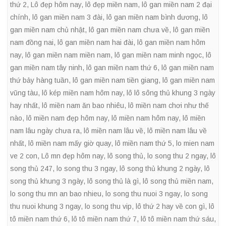
thứ 2
,
Lô đẹp hôm nay
,
lô đẹp miền nam
,
lô gan miền nam 2 đại
chính
,
lô gan miền nam 3 đài
,
lô gan miền nam bình dương
,
lô
gan miền nam chủ nhật
,
lô gan miền nam chưa về
,
lô gan miền
nam đồng nai
,
lô gan miền nam hai đài
,
lô gan miền nam hôm
nay
,
lô gan miền nam miền nam
,
lô gan miền nam minh ngọc
,
lô
gan miền nam tây ninh
,
lô gan miền nam thứ 6
,
lô gan miền nam
thứ bảy hàng tuần
,
lô gan miền nam tiền giang
,
lô gan miền nam
vũng tàu
,
lô kép miền nam hôm nay
,
lô lô sông thủ khung 3 ngày
hay nhất
,
lô miền nam ăn bao nhiêu
,
lô miền nam chơi như thế
nào
,
lô miền nam đẹp hôm nay
,
lô miền nam hôm nay
,
lô miền
nam lâu ngày chưa ra
,
lô miền nam lâu về
,
lô miền nam lâu về
nhất
,
lô miền nam mấy giờ quay
,
lô miền nam thứ 5
,
lo mien nam
ve 2 con
,
Lô mn đẹp hôm nay
,
lô song thủ
,
lo song thu 2 ngay
,
lô
song thủ 247
,
lo song thu 3 ngay
,
lô song thủ khung 2 ngày
,
lô
song thủ khung 3 ngày
,
lô song thủ là gì
,
lô song thủ miền nam
,
lo song thu mn an bao nhieu
,
lo song thu nuoi 3 ngay
,
lo song
thu nuoi khung 3 ngay
,
lo song thu vip
,
lô thứ 2 hay về con gì
,
lô
tô miền nam thứ 6
,
lô tô miền nam thứ 7
,
lô tô miền nam thứ sáu
,