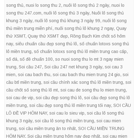
song thủ
,
nuoi lo song thu 2
,
nuôi lô song thủ 2 ngày
,
nuoi lo
song thu 247.com
,
nuôi lô song thủ 3 ngày
,
Nuôi lô song thủ
khung 3 ngày
,
nuôi lô song thủ khung 3 ngày 99
,
nuôi lô song
thủ miền trung miễn phí
,
nuôi song thủ lô khung 2 ngay
,
Quay
thử XSMT
,
Quay thử XSMT đẹp
,
Rồng Bạch Kim chốt số hôm
nay
,
siêu chuẩn cầu đẹp song thủ lô
,
số chuẩn lotoxs song thủ
lô miền trung
,
số chuẩn lotoxs song thủ lô miền trung cao cấp
,
số đá
,
số đề chuẩn 100
,
so nuoi song thu lo mt 3 ngay mien
trung
,
Soi cầu 247
,
Soi cầu 247 net khung 3 ngày
,
soi cau 3
mien
,
soi cau bach thu
,
soi cau bach thu mien trung 24 gio
,
soi
cầu btl miền trung
,
soi cầu chính xác song thủ lô miền trung
,
soi
cầu chốt số song thủ lô mt
,
soi cau de song thu lo mien trung
,
soi cau de vip
,
soi cầu đẹp song thủ lô
,
soi cầu đẹp song thủ lô
miền trung
,
soi cầu đẹp song thủ lô miền trung tối nay
,
SOI CẦU
LÔ ĐỀ VIP HÔM NAY
,
soi cau lo sieu vip
,
soi cầu lô song thủ
khung 3 ngày
,
soi cầu lô song thủ miền trung
,
soi cau mien
trung
,
soi cầu miền trung ăn to nhất
,
SOI CẦU MIỀN TRUNG
HÔM NAY
,
Soi cầu miền trung hôm nay đẹp nhất
,
soi cau mien