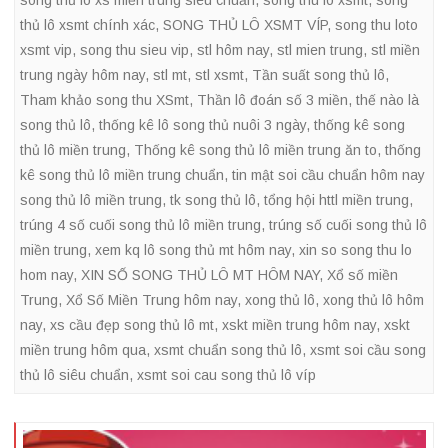
song thủ lô xs miền trung siêu chuẩn
,
song thu lo xsmt
,
song
thủ lô xsmt chính xác
,
SONG THỦ LÔ XSMT VÍP
,
song thu loto
xsmt vip
,
song thu sieu vip
,
stl hôm nay
,
stl mien trung
,
stl miền
trung ngày hôm nay
,
stl mt
,
stl xsmt
,
Tần suất song thủ lô
,
Tham khảo song thu XSmt
,
Thần lô đoán số 3 miền
,
thế nào là
song thủ lô
,
thống kê lô song thủ nuôi 3 ngày
,
thống kê song
thủ lô miền trung
,
Thống kê song thủ lô miền trung ăn to
,
thống
kê song thủ lô miền trung chuẩn
,
tin mật soi cầu chuẩn hôm nay
song thủ lô miền trung
,
tk song thủ lô
,
tổng hội httl miền trung
,
trúng 4 số cuối song thủ lô miền trung
,
trúng số cuối song thủ lô
miền trung
,
xem kq lô song thủ mt hôm nay
,
xin so song thu lo
hom nay
,
XIN SỐ SONG THỦ LÔ MT HÔM NAY
,
Xổ số miền
Trung
,
Xổ Số Miền Trung hôm nay
,
xong thủ lô
,
xong thủ lô hôm
nay
,
xs cầu đẹp song thủ lô mt
,
xskt miền trung hôm nay
,
xskt
miền trung hôm qua
,
xsmt chuẩn song thủ lô
,
xsmt soi cầu song
thủ lô siêu chuẩn
,
xsmt soi cau song thủ lô víp