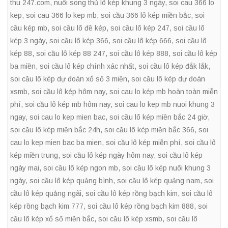
thu 247.com
,
nuôi song thủ lô kép khung 3 ngày
,
soi cau 366 lo
kep
,
soi cau 366 lo kep mb
,
soi cầu 366 lô kép miền bắc
,
soi
cầu kép mb
,
soi cầu lô đề kép
,
soi cầu lô kép 247
,
soi cầu lô
kép 3 ngày
,
soi cầu lô kép 366
,
soi cầu lô kép 666
,
soi cầu lô
kép 88
,
soi cầu lô kép 88 247
,
soi cầu lô kép 888
,
soi cầu lô kép
ba miền
,
soi cầu lô kép chính xác nhất
,
soi cầu lô kép đắk lắk
,
soi cầu lô kép dự đoán xổ số 3 miền
,
soi cầu lô kép dự đoán
xsmb
,
soi cầu lô kép hôm nay
,
soi cau lo kép mb hoàn toàn miễn
phí
,
soi cầu lô kép mb hôm nay
,
soi cau lo kep mb nuoi khung 3
ngay
,
soi cau lo kep mien bac
,
soi cầu lô kép miền bắc 24 giờ
,
soi cầu lô kép miền bắc 24h
,
soi cầu lô kép miền bắc 366
,
soi
cau lo kep mien bac ba mien
,
soi cầu lô kép miễn phí
,
soi cầu lô
kép miền trung
,
soi cầu lô kép ngày hôm nay
,
soi cầu lô kép
ngày mai
,
soi cầu lô kép ngon mb
,
soi cầu lô kép nuôi khung 3
ngày
,
soi cầu lô kép quảng bình
,
soi cầu lô kép quảng nam
,
soi
cầu lô kép quảng ngãi
,
soi cầu lô kép rồng bạch kim
,
soi cầu lô
kép rồng bạch kim 777
,
soi cầu lô kép rồng bạch kim 888
,
soi
cầu lô kép xổ số miền bắc
,
soi cầu lô kép xsmb
,
soi cầu lô