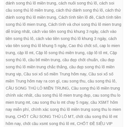
đánh song thủ lô miền trung
,
cách nuôi song thủ lô
,
cách soi
cầu song thủ lô miền trung
,
cách thử đánh song thủ lô
,
cách thử
đánh song thủ lô miền trung
,
Cách tính tiền lô đề
,
Cách tính tiền
song thủ lô mien trung
,
Cách tính và chơi song thủ lô mien trung
dễ trúng nhất
,
cách vào tiền song thủ khung 3 ngày
,
cách vào
tiền song thủ lô
,
cách vào tiền song thủ lô khung 3 ngày
,
cách
vào tiền song thủ lô khung 5 ngày
,
Cao thủ chốt số
,
cap lo mien
trung
,
cặp lô mt
,
Cặp lô song thủ miền trung
,
cặp lô tô mt
,
Cặp
song thủ lô
,
cầu btl miền trung
,
cầu đẹp chốt chuẩn
,
cầu đẹp
song thủ lô miền trung chắc thắng
,
cầu đẹp song thủ lô miền
trung vip
,
Cầu soi xổ số miền Trung hôm nay
,
Cầu soi xổ số
miền Trung hôm nay ra con gì
,
cau song thu
,
cầu song thủ lô
,
CẦU SONG THỦ LÔ MIỀN TRUNG
,
Cầu song thủ lô miền trung
chính xác nhất
,
cầu song thủ lô mien trung đẹp
,
cau song thu lo
mien trung mt
,
cau song thu lo mt chay 5 ngay
,
cầu XSMT hôm
nay miễn phí
,
chính xác song thủ lô miền trung song thu lo mien
trung
,
CHỐT CẦU SONG THỦ LÔ MT
,
chốt cầu song thủ lô mt
hôm nay
,
chốt cầu xsmt song thủ lô mt
,
CHỐT ĐỀ SIÊU VIP