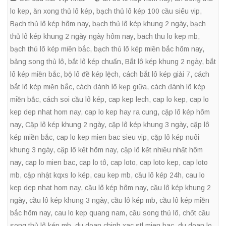
lo kep
,
ăn xong thủ lô kép
,
bạch thủ lô kép 100 cầu siêu vip
,
Bạch thủ lô kép hôm nay
,
bạch thủ lô kép khung 2 ngày
,
bạch
thủ lô kép khung 2 ngày ngày hôm nay
,
bach thu lo kep mb
,
bạch thủ lô kép miền bắc
,
bạch thủ lô kép miền bắc hôm nay
,
bảng song thủ lô
,
bắt lô kép chuẩn
,
Bắt lô kép khung 2 ngày
,
bắt
lô kép miền bắc
,
bộ lô đề kép lệch
,
cách bắt lô kép giải 7
,
cách
bắt lô kép miền bắc
,
cách đánh lô kẹp giữa
,
cách đánh lô kép
miền bắc
,
cách soi cầu lô kép
,
cap kep lech
,
cap lo kep
,
cap lo
kep dep nhat hom nay
,
cap lo kep hay ra cung
,
cặp lô kép hôm
nay
,
Cặp lô kép khung 2 ngày
,
cặp lô kép khung 3 ngày
,
cặp lô
kép miền bắc
,
cap lo kep mien bac sieu vip
,
cặp lô kép nuôi
khung 3 ngày
,
cặp lô kết hôm nay
,
cặp lô kết nhiều nhất hôm
nay
,
cap lo mien bac
,
cap lo tô
,
cap loto
,
cap loto kep
,
cap loto
mb
,
cập nhật kqxs lo kép
,
cau kep mb
,
cầu lô kép 24h
,
cau lo
kep dep nhat hom nay
,
cầu lô kép hôm nay
,
cầu lô kép khung 2
ngày
,
cầu lô kép khung 3 ngày
,
cầu lô kép mb
,
cầu lô kép miền
bắc hôm nay
,
cau lo kep quang nam
,
cầu song thủ lô
,
chốt cầu
song thủ lô kép mb
,
du doan chinh xac stl mien bac
,
du doan lo