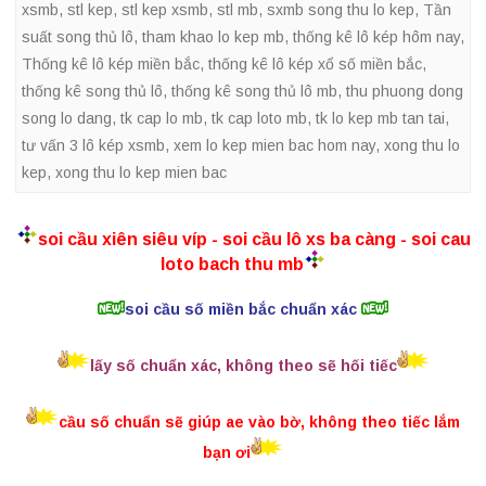
xsmb
,
stl kep
,
stl kep xsmb
,
stl mb
,
sxmb song thu lo kep
,
Tần
suất song thủ lô
,
tham khao lo kep mb
,
thống kê lô kép hôm nay
,
Thống kê lô kép miền bắc
,
thống kê lô kép xổ số miền bắc
,
thống kê song thủ lô
,
thống kê song thủ lô mb
,
thu phuong dong
song lo dang
,
tk cap lo mb
,
tk cap loto mb
,
tk lo kep mb tan tai
,
tư vấn 3 lô kép xsmb
,
xem lo kep mien bac hom nay
,
xong thu lo
kep
,
xong thu lo kep mien bac
soi cầu xiên siêu víp - soi cầu lô xs ba càng - soi cau
loto bach thu mb
soi cầu số miền bắc chuẩn xác
lấy số chuẩn xác, không theo sẽ hối tiếc
cầu số chuẩn sẽ giúp ae vào bờ, không theo tiếc lắm
bạn ơi