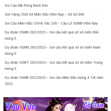
Soi Cau Mb Rong Bach Kim
Giờ Vàng Chốt Số Miền Bắc Hôm Nay – Xổ Số 666
Soi Cầu Miền Bắc Chính Xác 100 – Cầu Lô XSMB Hôm Nay
Dự đoán XSMB 26/1/2023 – Soi cầu kết quả xổ số miền Bắc
mùng 5
Dự đoán XSMN 26/1/2023 – Soi cầu kết quả xổ số miền Nam
mùng 5
Dự đoán XSMT 26/1/2023 – Soi cầu kết quả xổ số miền Trung
mùng 5
Dự đoán XSMB 25/1/2023 – Soi cầu Miền Bắc mùng 4 Tết năm
2023