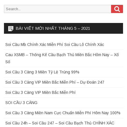
Sea
Search
for:
BÀI VIẾT MỚI NHẤT THÁNG 5 – 2021
Soi Cầu Mb Chính Xác Miễn Phí Soi Cầu Lô Chính Xác
Cau XSMB – Thống Kê Cầu Bạch Thủ Miền Bắc Hôm Nay – Xổ
Số
Soi Cầu 3 Càng 3 Miền Tỷ Lệ Trúng 99%
Soi Cầu 3 Càng VIP Miền Bắc Miễn Phí – Dự Đoán 247
Soi Cầu 3 Càng VIP Miền Bắc Miễn Phí
SOI CẦU 3 CÀNG
Soi Cầu 3 Càng Miền Nam Cực Chuẩn Miễn Phí Hôm Nay 100%
Soi Cầu 24h – Soi Cầu 247 – Soi Cầu Bạch Thủ CHÍNH XÁC