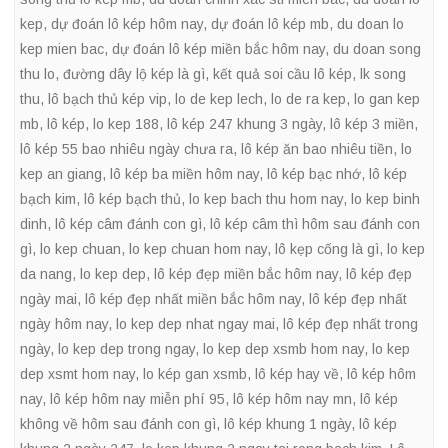
kep
,
dự đoán lô kép hôm nay
,
dự đoán lô kép mb
,
du doan lo
kep mien bac
,
dự đoán lô kép miền bắc hôm nay
,
du doan song
thu lo
,
đường dây lộ kép là gì
,
kết quả soi cầu lô kép
,
lk song
thu
,
lô bạch thủ kép vip
,
lo de kep lech
,
lo de ra kep
,
lo gan kep
mb
,
lô kép
,
lo kep 188
,
lô kép 247 khung 3 ngày
,
lô kép 3 miền
,
lô kép 55 bao nhiêu ngày chưa ra
,
lô kép ăn bao nhiêu tiền
,
lo
kep an giang
,
lô kép ba miền hôm nay
,
lô kép bạc nhớ
,
lô kép
bạch kim
,
lô kép bạch thủ
,
lo kep bach thu hom nay
,
lo kep binh
dinh
,
lô kép câm đánh con gì
,
lô kép câm thì hôm sau đánh con
gì
,
lo kep chuan
,
lo kep chuan hom nay
,
lô kẹp cống là gì
,
lo kep
da nang
,
lo kep dep
,
lô kép đẹp miền bắc hôm nay
,
lô kép đẹp
ngày mai
,
lô kép đẹp nhất miền bắc hôm nay
,
lô kép đẹp nhất
ngày hôm nay
,
lo kep dep nhat ngay mai
,
lô kép đẹp nhất trong
ngày
,
lo kep dep trong ngay
,
lo kep dep xsmb hom nay
,
lo kep
dep xsmt hom nay
,
lo kép gan xsmb
,
lô kép hay về
,
lô kép hôm
nay
,
lô kép hôm nay miễn phí 95
,
lô kép hôm nay mn
,
lô kép
không về hôm sau đánh con gì
,
lô kép khung 1 ngày
,
lô kép