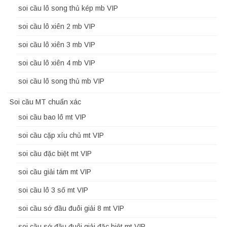
soi cầu lô song thủ kép mb VIP
soi cầu lô xiên 2 mb VIP
soi cầu lô xiên 3 mb VIP
soi cầu lô xiên 4 mb VIP
soi cầu lô song thủ mb VIP
Soi cầu MT chuẩn xác
soi cầu bao lô mt VIP
soi cầu cặp xíu chủ mt VIP
soi cầu đặc biệt mt VIP
soi cầu giải tám mt VIP
soi cầu lô 3 số mt VIP
soi cầu sớ đầu đuôi giải 8 mt VIP
soi cầu sớ đầu đuôi giải đặc biệt mt VIP