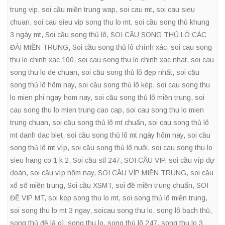
trung vip
,
soi cầu miền trung wap
,
soi cau mt
,
soi cau sieu
chuan
,
soi cau sieu vip song thu lo mt
,
soi cầu song thủ khung
3 ngày mt
,
Soi cầu song thủ lô
,
SOI CẦU SONG THỦ LÔ CÁC
ĐÀI MIỀN TRUNG
,
Soi cầu song thủ lô chính xác
,
soi cau song
thu lo chinh xac 100
,
soi cau song thu lo chinh xac nhat
,
soi cau
song thu lo de chuan
,
soi cầu song thủ lô đẹp nhất
,
soi cầu
song thủ lô hôm nay
,
soi cầu song thủ lô kép
,
soi cau song thu
lo mien phi ngay hom nay
,
soi cầu song thủ lô miền trung
,
soi
cau song thu lo mien trung cao cap
,
soi cau song thu lo mien
trung chuan
,
soi cầu song thủ lô mt chuẩn
,
soi cau song thủ lô
mt danh dac biet
,
soi cầu song thủ lô mt ngày hôm nay
,
soi cầu
song thủ lô mt víp
,
soi cầu song thủ lô nuôi
,
soi cau song thu lo
sieu hang co 1 k 2
,
Soi cầu stl 247
,
SOI CẦU VIP
,
soi cầu víp dự
đoán
,
soi cầu víp hôm nay
,
SOI CẦU VÍP MIỀN TRUNG
,
soi cầu
xổ số miền trung
,
Soi cầu XSMT
,
soi đề miền trung chuẩn
,
SOI
ĐỀ VIP MT
,
soi kep song thu lo mt
,
soi song thủ lô miền trung
,
soi song thu lo mt 3 ngay
,
soicau song thu lo
,
song lô bạch thủ
,
song thủ đề là gì
,
song thu lo
,
song thủ lô 247
,
song thu lo 3