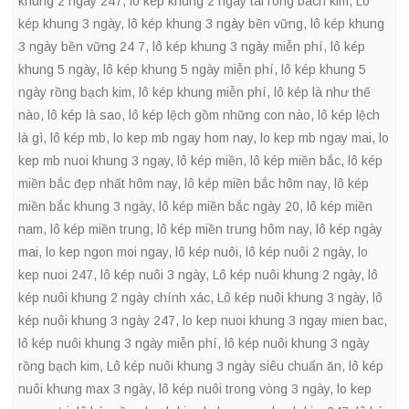
khung 2 ngày 247
,
lo kep khung 2 ngay tai rong bach kim
,
Lô
kép khung 3 ngày
,
lô kép khung 3 ngày bền vững
,
lô kép khung
3 ngày bền vững 24 7
,
lô kép khung 3 ngày miễn phí
,
lô kép
khung 5 ngày
,
lô kép khung 5 ngày miễn phí
,
lô kép khung 5
ngày rồng bạch kim
,
lô kép khung miễn phí
,
lô kép là như thế
nào
,
lô kép là sao
,
lô kép lệch gồm những con nào
,
lô kép lệch
là gì
,
lô kép mb
,
lo kep mb ngay hom nay
,
lo kep mb ngay mai
,
lo
kep mb nuoi khung 3 ngay
,
lô kép miền
,
lô kép miền bắc
,
lô kép
miền bắc đẹp nhất hôm nay
,
lô kép miền bắc hôm nay
,
lô kép
miền bắc khung 3 ngày
,
lô kép miền bắc ngày 20
,
lô kép miền
nam
,
lô kép miền trung
,
lô kép miền trung hôm nay
,
lô kép ngày
mai
,
lo kep ngon moi ngay
,
lô kép nuôi
,
lô kép nuôi 2 ngày
,
lo
kep nuoi 247
,
lô kép nuôi 3 ngày
,
Lô kép nuôi khung 2 ngày
,
lô
kép nuôi khung 2 ngày chính xác
,
Lô kép nuôi khung 3 ngày
,
lô
kép nuôi khung 3 ngày 247
,
lo kep nuoi khung 3 ngay mien bac
,
lô kép nuôi khung 3 ngày miễn phí
,
lô kép nuôi khung 3 ngày
rồng bạch kim
,
Lô kép nuôi khung 3 ngày siêu chuẩn ăn
,
lô kép
nuôi khung max 3 ngày
,
lô kép nuôi trong vòng 3 ngày
,
lo kep