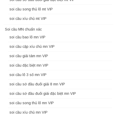
soi cầu song thủ lô mt VIP
soi cầu xíu chủ mt VIP
Soi cầu MN chuẩn xác
soi cầu bao lô mn VIP
soi cầu cặp xíu chủ mn VIP
soi cầu giải tám mn VIP
soi cầu đặc biệt mn VIP
soi cầu lô 3 số mn VIP
soi cầu sớ đầu đuôi giải 8 mn VIP
soi cầu sớ đầu đuôi giải đặc biệt mn VIP
soi cầu song thủ lô mn VIP
soi cầu xíu chủ mn VIP