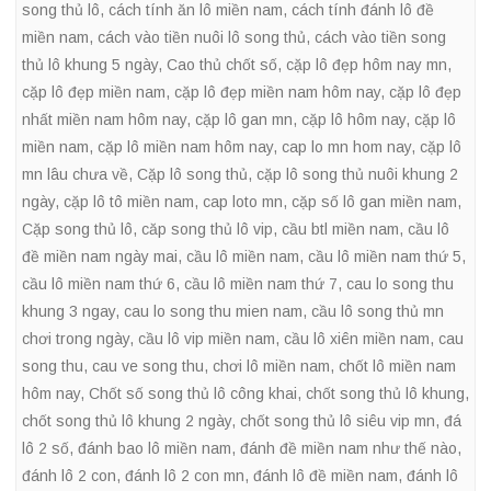
song thủ lô
,
cách tính ăn lô miền nam
,
cách tính đánh lô đề
miền nam
,
cách vào tiền nuôi lô song thủ
,
cách vào tiền song
thủ lô khung 5 ngày
,
Cao thủ chốt số
,
cặp lô đẹp hôm nay mn
,
cặp lô đẹp miền nam
,
cặp lô đẹp miền nam hôm nay
,
cặp lô đẹp
nhất miền nam hôm nay
,
cặp lô gan mn
,
cặp lô hôm nay
,
cặp lô
miền nam
,
cặp lô miền nam hôm nay
,
cap lo mn hom nay
,
cặp lô
mn lâu chưa về
,
Cặp lô song thủ
,
cặp lô song thủ nuôi khung 2
ngày
,
cặp lô tô miền nam
,
cap loto mn
,
cặp số lô gan miền nam
,
Cặp song thủ lô
,
căp song thủ lô vip
,
cầu btl miền nam
,
cầu lô
đề miền nam ngày mai
,
cầu lô miền nam
,
cầu lô miền nam thứ 5
,
cầu lô miền nam thứ 6
,
cầu lô miền nam thứ 7
,
cau lo song thu
khung 3 ngay
,
cau lo song thu mien nam
,
cầu lô song thủ mn
chơi trong ngày
,
cầu lô vip miền nam
,
cầu lô xiên miền nam
,
cau
song thu
,
cau ve song thu
,
chơi lô miền nam
,
chốt lô miền nam
hôm nay
,
Chốt số song thủ lô công khai
,
chốt song thủ lô khung
,
chốt song thủ lô khung 2 ngày
,
chốt song thủ lô siêu vip mn
,
đá
lô 2 số
,
đánh bao lô miền nam
,
đánh đề miền nam như thế nào
,
đánh lô 2 con
,
đánh lô 2 con mn
,
đánh lô đề miền nam
,
đánh lô