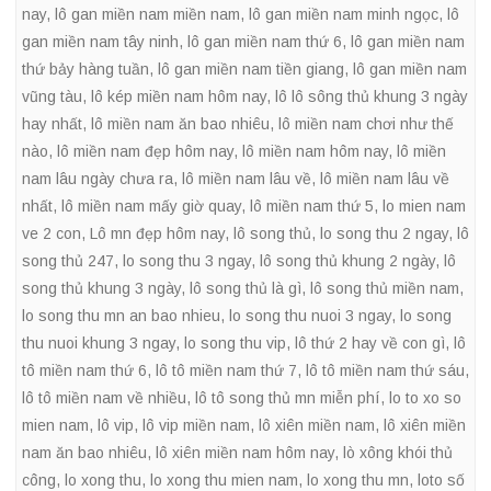
nay
,
lô gan miền nam miền nam
,
lô gan miền nam minh ngọc
,
lô
gan miền nam tây ninh
,
lô gan miền nam thứ 6
,
lô gan miền nam
thứ bảy hàng tuần
,
lô gan miền nam tiền giang
,
lô gan miền nam
vũng tàu
,
lô kép miền nam hôm nay
,
lô lô sông thủ khung 3 ngày
hay nhất
,
lô miền nam ăn bao nhiêu
,
lô miền nam chơi như thế
nào
,
lô miền nam đẹp hôm nay
,
lô miền nam hôm nay
,
lô miền
nam lâu ngày chưa ra
,
lô miền nam lâu về
,
lô miền nam lâu về
nhất
,
lô miền nam mấy giờ quay
,
lô miền nam thứ 5
,
lo mien nam
ve 2 con
,
Lô mn đẹp hôm nay
,
lô song thủ
,
lo song thu 2 ngay
,
lô
song thủ 247
,
lo song thu 3 ngay
,
lô song thủ khung 2 ngày
,
lô
song thủ khung 3 ngày
,
lô song thủ là gì
,
lô song thủ miền nam
,
lo song thu mn an bao nhieu
,
lo song thu nuoi 3 ngay
,
lo song
thu nuoi khung 3 ngay
,
lo song thu vip
,
lô thứ 2 hay về con gì
,
lô
tô miền nam thứ 6
,
lô tô miền nam thứ 7
,
lô tô miền nam thứ sáu
,
lô tô miền nam về nhiều
,
lô tô song thủ mn miễn phí
,
lo to xo so
mien nam
,
lô vip
,
lô vip miền nam
,
lô xiên miền nam
,
lô xiên miền
nam ăn bao nhiêu
,
lô xiên miền nam hôm nay
,
lò xông khói thủ
công
,
lo xong thu
,
lo xong thu mien nam
,
lo xong thu mn
,
loto số