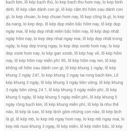
bạch kim
,
lô kép bạch thủ
,
lo kep bach thu hom nay
,
lo kep binh
dinh
,
lô kép câm đánh con gì
,
lô kép câm thì hôm sau đánh con
gì
,
lo kep chuan
,
lo kep chuan hom nay
,
lô kẹp cống là gì
,
lo kep
da nang
,
lo kep dep
,
lô kép đẹp miền bắc hôm nay
,
lô kép đẹp
ngày mai
,
lô kép đẹp nhất miền bắc hôm nay
,
lô kép đẹp nhất
ngày hôm nay
,
lo kep dep nhat ngay mai
,
lô kép đẹp nhất trong
ngày
,
lo kep dep trong ngay
,
lo kep dep xsmb hom nay
,
lo kep
dep xsmt hom nay
,
lo kép gan xsmb
,
lô kép hay về
,
lô kép hôm
nay
,
lô kép hôm nay miễn phí 95
,
lô kép hôm nay mn
,
lô kép
không về hôm sau đánh con gì
,
lô kép khung 1 ngày
,
lô kép
khung 2 ngày 247
,
lo kep khung 2 ngay tai rong bach kim
,
Lô
kép khung 3 ngày
,
lô kép khung 3 ngày bền vững
,
lô kép khung
3 ngày bền vững 24 7
,
lô kép khung 3 ngày miễn phí
,
lô kép
khung 5 ngày
,
lô kép khung 5 ngày miễn phí
,
lô kép khung 5
ngày rồng bạch kim
,
lô kép khung miễn phí
,
lô kép là như thế
nào
,
lô kép là sao
,
lô kép lệch gồm những con nào
,
lô kép lệch
là gì
,
lô kép mb
,
lo kep mb ngay hom nay
,
lo kep mb ngay mai
,
lo
kep mb nuoi khung 3 ngay
,
lô kép miền
,
lô kép miền bắc
,
lô kép