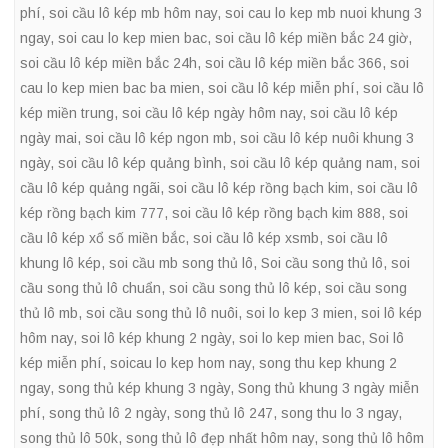
phí
,
soi cầu lô kép mb hôm nay
,
soi cau lo kep mb nuoi khung 3
ngay
,
soi cau lo kep mien bac
,
soi cầu lô kép miền bắc 24 giờ
,
soi cầu lô kép miền bắc 24h
,
soi cầu lô kép miền bắc 366
,
soi
cau lo kep mien bac ba mien
,
soi cầu lô kép miễn phí
,
soi cầu lô
kép miền trung
,
soi cầu lô kép ngày hôm nay
,
soi cầu lô kép
ngày mai
,
soi cầu lô kép ngon mb
,
soi cầu lô kép nuôi khung 3
ngày
,
soi cầu lô kép quảng bình
,
soi cầu lô kép quảng nam
,
soi
cầu lô kép quảng ngãi
,
soi cầu lô kép rồng bạch kim
,
soi cầu lô
kép rồng bạch kim 777
,
soi cầu lô kép rồng bạch kim 888
,
soi
cầu lô kép xổ số miền bắc
,
soi cầu lô kép xsmb
,
soi cầu lô
khung lô kép
,
soi cầu mb song thủ lô
,
Soi cầu song thủ lô
,
soi
cầu song thủ lô chuẩn
,
soi cầu song thủ lô kép
,
soi cầu song
thủ lô mb
,
soi cầu song thủ lô nuôi
,
soi lo kep 3 mien
,
soi lô kép
hôm nay
,
soi lô kép khung 2 ngày
,
soi lo kep mien bac
,
Soi lô
kép miễn phí
,
soicau lo kep hom nay
,
song thu kep khung 2
ngay
,
song thủ kép khung 3 ngày
,
Song thủ khung 3 ngày miễn
phí
,
song thủ lô 2 ngày
,
song thủ lô 247
,
song thu lo 3 ngay
,
song thủ lô 50k
,
song thủ lô đẹp nhất hôm nay
,
song thủ lô hôm