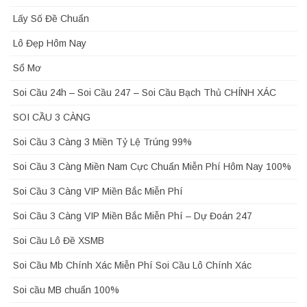
Lấy Số Đề Chuẩn
Lô Đẹp Hôm Nay
Sổ Mơ
Soi Cầu 24h – Soi Cầu 247 – Soi Cầu Bạch Thủ CHÍNH XÁC
SOI CẦU 3 CÀNG
Soi Cầu 3 Càng 3 Miền Tỷ Lệ Trúng 99%
Soi Cầu 3 Càng Miền Nam Cực Chuẩn Miễn Phí Hôm Nay 100%
Soi Cầu 3 Càng VIP Miền Bắc Miễn Phí
Soi Cầu 3 Càng VIP Miền Bắc Miễn Phí – Dự Đoán 247
Soi Cầu Lô Đề XSMB
Soi Cầu Mb Chính Xác Miễn Phí Soi Cầu Lô Chính Xác
Soi cầu MB chuẩn 100%