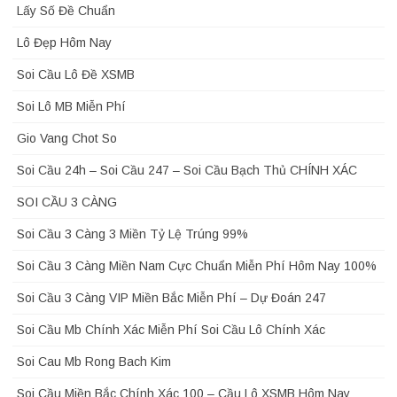
Lấy Số Đề Chuẩn
Lô Đẹp Hôm Nay
Soi Cầu Lô Đề XSMB
Soi Lô MB Miễn Phí
Gio Vang Chot So
Soi Cầu 24h – Soi Cầu 247 – Soi Cầu Bạch Thủ CHÍNH XÁC
SOI CẦU 3 CÀNG
Soi Cầu 3 Càng 3 Miền Tỷ Lệ Trúng 99%
Soi Cầu 3 Càng Miền Nam Cực Chuẩn Miễn Phí Hôm Nay 100%
Soi Cầu 3 Càng VIP Miền Bắc Miễn Phí – Dự Đoán 247
Soi Cầu Mb Chính Xác Miễn Phí Soi Cầu Lô Chính Xác
Soi Cau Mb Rong Bach Kim
Soi Cầu Miền Bắc Chính Xác 100 – Cầu Lô XSMB Hôm Nay