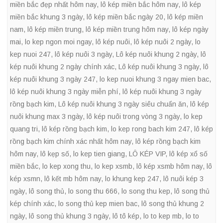
miền bắc đẹp nhất hôm nay
,
lô kép miền bắc hôm nay
,
lô kép
miền bắc khung 3 ngày
,
lô kép miền bắc ngày 20
,
lô kép miền
nam
,
lô kép miền trung
,
lô kép miền trung hôm nay
,
lô kép ngày
mai
,
lo kep ngon moi ngay
,
lô kép nuôi
,
lô kép nuôi 2 ngày
,
lo
kep nuoi 247
,
lô kép nuôi 3 ngày
,
Lô kép nuôi khung 2 ngày
,
lô
kép nuôi khung 2 ngày chính xác
,
Lô kép nuôi khung 3 ngày
,
lô
kép nuôi khung 3 ngày 247
,
lo kep nuoi khung 3 ngay mien bac
,
lô kép nuôi khung 3 ngày miễn phí
,
lô kép nuôi khung 3 ngày
rồng bạch kim
,
Lô kép nuôi khung 3 ngày siêu chuẩn ăn
,
lô kép
nuôi khung max 3 ngày
,
lô kép nuôi trong vòng 3 ngày
,
lo kep
quang tri
,
lô kép rồng bạch kim
,
lo kep rong bach kim 247
,
lô kép
rồng bạch kim chính xác nhất hôm nay
,
lô kép rồng bạch kim
hôm nay
,
lô kẹp số
,
lo kep tien giang
,
LÔ KÉP VIP
,
lô kép xổ số
miền bắc
,
lo kep xong thu
,
lo kep xsmb
,
lô kép xsmb hôm nay
,
lô
kép xsmn
,
lô kết mb hôm nay
,
lo khung kep 247
,
lô nuôi kép 3
ngày
,
lô song thủ
,
lo song thu 666
,
lo song thu kep
,
lô song thủ
kép chính xác
,
lo song thủ kep mien bac
,
lô song thủ khung 2
ngày
,
lô song thủ khung 3 ngày
,
lô tô kép
,
lo to kep mb
,
lo to