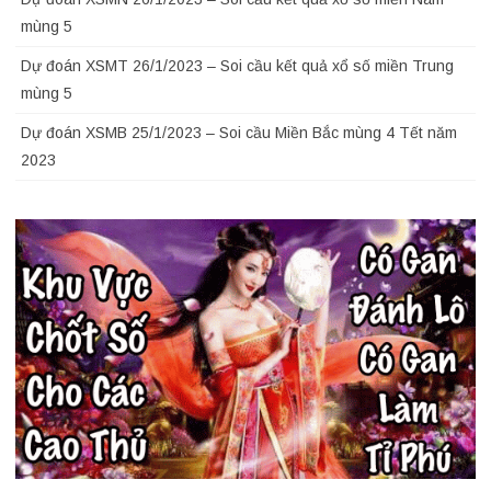
mùng 5
Dự đoán XSMT 26/1/2023 – Soi cầu kết quả xổ số miền Trung
mùng 5
Dự đoán XSMB 25/1/2023 – Soi cầu Miền Bắc mùng 4 Tết năm
2023