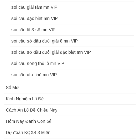
soi cầu giải tám mn VIP
soi cầu đặc biệt mn VIP
soi cầu lô 3 số mn VIP
soi cầu sớ đầu đuôi giải 8 mn VIP
soi cầu sớ đầu đuôi giải đặc biệt mn VIP
soi cầu song thủ lô mn VIP
soi cầu xíu chủ mn VIP
Sổ Mơ
Kinh Nghiệm Lô Đề
Cách Ăn Lô Đề Chiều Nay
Hôm Nay Đánh Con Gì
Dự đoán KQXS 3 Miền