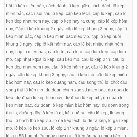
bắt lô kép miền bắc
,
cách đánh lô kẹp giữa
,
cách đánh lô kép
miền bắc
,
cách soi cầu lô kép
,
cap kep lech
,
cap lo kep
,
cap lo
kep dep nhat hom nay
,
cap lo kep hay ra cung
,
cặp lô kép hôm
nay
,
Cặp lô kép khung 2 ngày
,
cặp lô kép khung 3 ngày
,
cặp lô
kép miền bắc
,
cap lo kep mien bac sieu vip
,
cặp lô kép nuôi
khung 3 ngày
,
cặp lô kết hôm nay
,
cặp lô kết nhiều nhất hôm
nay
,
cap lo mien bac
,
cap lo tô
,
cap loto
,
cap loto kep
,
cap loto
mb
,
cập nhật kqxs lo kép
,
cau kep mb
,
cầu lô kép 24h
,
cau lo
kep dep nhat hom nay
,
cầu lô kép hôm nay
,
cầu lô kép khung 2
ngày
,
cầu lô kép khung 3 ngày
,
cầu lô kép mb
,
cầu lô kép miền
bắc hôm nay
,
cau lo kep quang nam
,
cầu song thủ lô
,
chốt cầu
song thủ lô kép mb
,
du doan chinh xac stl mien bac
,
du doan lo
kep
,
dự đoán lô kép hôm nay
,
dự đoán lô kép mb
,
du doan lo
kep mien bac
,
dự đoán lô kép miền bắc hôm nay
,
du doan song
thu lo
,
đường dây lộ kép là gì
,
kết quả soi cầu lô kép
,
lk song
thu
,
lô bạch thủ kép vip
,
lo de kep lech
,
lo de ra kep
,
lo gan kep
mb
,
lô kép
,
lo kep 188
,
lô kép 247 khung 3 ngày
,
lô kép 3 miền
,
lô kép 55 bao nhiêu ngày chưa ra
,
lô kép ăn bao nhiêu tiền
,
lo