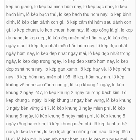
kep an giang
,
lô kép ba miền hôm nay
,
lô kép bạc nhớ
,
lô kép
bạch kim
,
lô kép bạch thủ
,
lo kep bach thu hom nay
,
lo kep binh
dinh
,
lô kép câm đánh con gì
,
lô kép câm thì hôm sau đánh con
gì
,
lo kep chuan
,
lo kep chuan hom nay
,
lô kẹp cống là gì
,
lo kep
da nang
,
lo kep dep
,
lô kép đẹp miền bắc hôm nay
,
lô kép đẹp
ngày mai
,
lô kép đẹp nhất miền bắc hôm nay
,
lô kép đẹp nhất
ngày hôm nay
,
lo kep dep nhat ngay mai
,
lô kép đẹp nhất trong
ngày
,
lo kep dep trong ngay
,
lo kep dep xsmb hom nay
,
lo kep
dep xsmt hom nay
,
lo kép gan xsmb
,
lô kép hay về
,
lô kép hôm
nay
,
lô kép hôm nay miễn phí 95
,
lô kép hôm nay mn
,
lô kép
không về hôm sau đánh con gì
,
lô kép khung 1 ngày
,
lô kép
khung 2 ngày 247
,
lo kep khung 2 ngay tai rong bach kim
,
Lô
kép khung 3 ngày
,
lô kép khung 3 ngày bền vững
,
lô kép khung
3 ngày bền vững 24 7
,
lô kép khung 3 ngày miễn phí
,
lô kép
khung 5 ngày
,
lô kép khung 5 ngày miễn phí
,
lô kép khung 5
ngày rồng bạch kim
,
lô kép khung miễn phí
,
lô kép là như thế
nào
,
lô kép là sao
,
lô kép lệch gồm những con nào
,
lô kép lệch
là gì
,
lô kép mb
,
lo kep mb ngay hom nay
,
lo kep mb ngay mai
,
lo