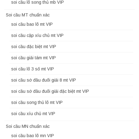
soi cầu lô song thủ mb VIP
Soi cầu MT chuẩn xác
soi cầu bao lô mt VIP
soi cầu cặp xíu chủ mt VIP
soi cầu đặc biệt mt VIP
soi cầu giải tám mt VIP
soi cầu lô 3 số mt VIP
soi cầu sớ đầu đuôi giải 8 mt VIP
soi cầu sớ đầu đuôi giải đặc biệt mt VIP
soi cầu song thủ lô mt VIP
soi cầu xíu chủ mt VIP
Soi cầu MN chuẩn xác
soi cầu bao lô mn VIP