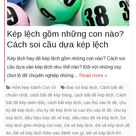
Kép lệch gồm những con nào?
Cách soi cầu dựa kép lệch
Kép lệch hay đề kép lệch gồm những con nào? Cách soi
cầu dựa vào kép lệch như thế nào? Đối với những tay
chơi lô đề chuyên nghiệp những…
Read more »
Hôm Nay Đánh Con Gì
Bao số kép lệch
,
Cách bắt đề
chuẩn nhất
,
cách bắt đề kép bằng
,
cách bắt đề kép lệch
,
Cách
bắt đề kép miền Bắc
,
cách bắt kép lệch
,
cao thủ vào lô đề
,
chu
kỳ đề kép lệch
,
chu kỳ đề kép lệch từ cao thủ vào lô đề
,
chu kỳ
kép lệch
,
dấu hiệu báo đề về kép
,
dấu hiệu đề về kép lệch
,
De
kép lệch gồm những con nào
,
De về kép lệch
,
Đề về kép lệch dễ
ăn
,
Đề về kép lệch hôm sau đánh con gì
,
Đề về kép lệch thì