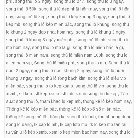
phí
,
song thủ lô 2 ngày
,
song thủ lô 247
,
song thu lo 3 ngay
,
song thủ lô 50k
,
song thủ lô đẹp nhất hôm nay
,
song thủ lô hôm
nay
,
song thủ lô kép
,
song thủ lô kép khung 3 ngày
,
song thủ lô
kép mb
,
song thủ lô kép miền bắc
,
song thủ lô khung
,
song thu
lo khung 2 ngay dep nhat hom nay
,
song thủ lô khung 3 ngày
,
song thủ lô khung 3 ngày miễn phí
,
song thủ lô mb
,
song thu lo
mb hom nay
,
song thu lo mb la gi
,
song thủ lô miền bắc là gì
,
song thủ lô miền nam
,
song thủ lô miền nam 100k
,
song thu lo
mien nam vip
,
Song thủ lô miễn phí
,
song thu lo mn
,
Song thủ lô
nuôi 2 ngày
,
song thủ lô nuôi khung 2 ngày
,
song thủ lô nuôi
khung 3 ngày
,
song thủ lô rồng bạch kim
,
song thủ lô siêu vip
miền bắc
,
song thu lo to kep xsmb
,
song thủ lô vip
,
song thu lo
xsmb
,
stl kep
,
stl kep xsmb
,
stl mb
,
sxmb song thu lo kep
,
Tần
suất song thủ lô
,
tham khao lo kep mb
,
thống kê lô kép hôm nay
,
Thống kê lô kép miền bắc
,
thống kê lô kép xổ số miền bắc
,
thống kê song thủ lô
,
thống kê song thủ lô mb
,
thu phuong dong
song lo dang
,
tk cap lo mb
,
tk cap loto mb
,
tk lo kep mb tan tai
,
tư vấn 3 lô kép xsmb
,
xem lo kep mien bac hom nay
,
xong thu lo