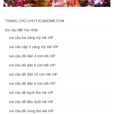
TRANG CHỦ CHOT3CANGMB.COM
Soi cầu MB Víp nhất
soi cầu ba càng víp mb VIP
soi cầu cặp 3 càng víp mb VIP
soi cầu đề dàn 4 con mb VIP
soi cầu đề dàn 6 con mb VIP
soi cầu đề dàn 10 con mb VIP
soi cầu đề dàn 8 con mb VIP
soi cầu đề bạch thủ mb VIP
soi cầu đề đầu đuôi mb VIP
soi cầu đề song thủ mb VIP