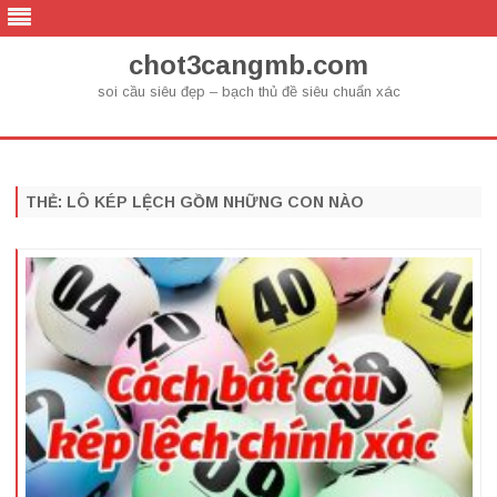
chot3cangmb.com
soi cầu siêu đẹp – bạch thủ đề siêu chuẩn xác
Skip
to
content
THẺ:
LÔ KÉP LỆCH GỒM NHỮNG CON NÀO