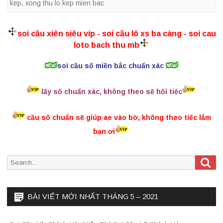
kep
,
xong thu lo kep mien bac
soi cầu xiên siêu víp - soi cầu lô xs ba càng - soi cau
loto bach thu mb
soi cầu số miền bắc chuẩn xác
lấy số chuẩn xác, không theo sẽ hối tiếc
cầu số chuẩn sẽ giúp ae vào bờ, không theo tiếc lắm
bạn ơi
Sea
Search
for:
BÀI VIẾT MỚI NHẤT THÁNG 5 – 2021