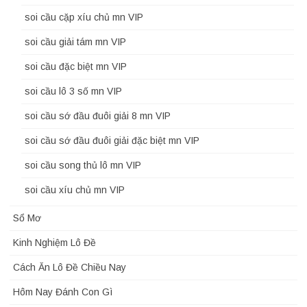
soi cầu cặp xíu chủ mn VIP
soi cầu giải tám mn VIP
soi cầu đặc biệt mn VIP
soi cầu lô 3 số mn VIP
soi cầu sớ đầu đuôi giải 8 mn VIP
soi cầu sớ đầu đuôi giải đặc biệt mn VIP
soi cầu song thủ lô mn VIP
soi cầu xíu chủ mn VIP
Sổ Mơ
Kinh Nghiệm Lô Đề
Cách Ăn Lô Đề Chiều Nay
Hôm Nay Đánh Con Gì