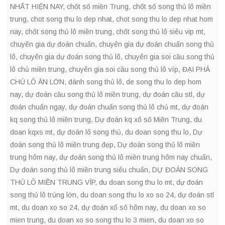
NHẤT HIỆN NAY
,
chốt số miền Trung
,
chốt số song thủ lô miền
trung
,
chot song thu lo dep nhat
,
chot song thu lo dep nhat hom
nay
,
chốt song thủ lô miền trung
,
chốt song thủ lô siêu vip mt
,
chuyên gia dự đoán chuẩn
,
chuyên gia dự đoán chuẩn song thủ
lô
,
chuyên gia dự đoán song thủ lô
,
chuyên gia soi cầu song thủ
lô chủ miền trung
,
chuyên gia soi cầu song thủ lô víp
,
ĐẠI PHÁ
CHỦ LÔ ĂN LỚN
,
đánh song thủ lô
,
de song thu lo dep hom
nay
,
dự đoán cầu song thủ lô miền trung
,
dự đoán cầu stl
,
dự
đoán chuẩn ngay
,
dự đoán chuẩn song thủ lô chủ mt
,
dự đoán
kq song thủ lô miền trung
,
Dự đoán kq xổ số Miền Trung
,
du
doan kqxs mt
,
dự đoán lô song thủ
,
du doan song thu lo
,
Dự
đoán song thủ lô miền trung đẹp
,
Dự đoán song thủ lô miền
trung hôm nay
,
dự đoán song thủ lô miền trung hôm nay chuẩn
,
Dự đoán song thủ lô miền trung siêu chuẩn
,
DỰ ĐOÁN SONG
THỦ LÔ MIỀN TRUNG VÍP
,
du doan song thu lo mt
,
dự đoán
song thủ lô trúng lớn
,
du doan song thu lo xo so 24
,
dự đoán stl
mt
,
du doan xo so 24
,
dự đoán xổ số hôm nay
,
du doan xo so
mien trung
,
du doan xo so song thu lo 3 mien
,
du doan xo so