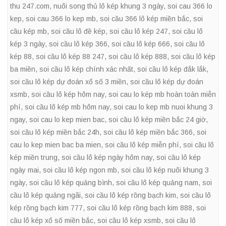
thu 247.com
,
nuôi song thủ lô kép khung 3 ngày
,
soi cau 366 lo
kep
,
soi cau 366 lo kep mb
,
soi cầu 366 lô kép miền bắc
,
soi
cầu kép mb
,
soi cầu lô đề kép
,
soi cầu lô kép 247
,
soi cầu lô
kép 3 ngày
,
soi cầu lô kép 366
,
soi cầu lô kép 666
,
soi cầu lô
kép 88
,
soi cầu lô kép 88 247
,
soi cầu lô kép 888
,
soi cầu lô kép
ba miền
,
soi cầu lô kép chính xác nhất
,
soi cầu lô kép đắk lắk
,
soi cầu lô kép dự đoán xổ số 3 miền
,
soi cầu lô kép dự đoán
xsmb
,
soi cầu lô kép hôm nay
,
soi cau lo kép mb hoàn toàn miễn
phí
,
soi cầu lô kép mb hôm nay
,
soi cau lo kep mb nuoi khung 3
ngay
,
soi cau lo kep mien bac
,
soi cầu lô kép miền bắc 24 giờ
,
soi cầu lô kép miền bắc 24h
,
soi cầu lô kép miền bắc 366
,
soi
cau lo kep mien bac ba mien
,
soi cầu lô kép miễn phí
,
soi cầu lô
kép miền trung
,
soi cầu lô kép ngày hôm nay
,
soi cầu lô kép
ngày mai
,
soi cầu lô kép ngon mb
,
soi cầu lô kép nuôi khung 3
ngày
,
soi cầu lô kép quảng bình
,
soi cầu lô kép quảng nam
,
soi
cầu lô kép quảng ngãi
,
soi cầu lô kép rồng bạch kim
,
soi cầu lô
kép rồng bạch kim 777
,
soi cầu lô kép rồng bạch kim 888
,
soi
cầu lô kép xổ số miền bắc
,
soi cầu lô kép xsmb
,
soi cầu lô