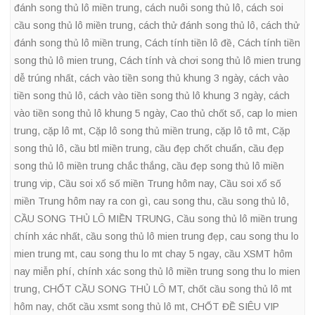
đánh song thủ lô miền trung
,
cách nuôi song thủ lô
,
cách soi
cầu song thủ lô miền trung
,
cách thử đánh song thủ lô
,
cách thử
đánh song thủ lô miền trung
,
Cách tính tiền lô đề
,
Cách tính tiền
song thủ lô mien trung
,
Cách tính và chơi song thủ lô mien trung
dễ trúng nhất
,
cách vào tiền song thủ khung 3 ngày
,
cách vào
tiền song thủ lô
,
cách vào tiền song thủ lô khung 3 ngày
,
cách
vào tiền song thủ lô khung 5 ngày
,
Cao thủ chốt số
,
cap lo mien
trung
,
cặp lô mt
,
Cặp lô song thủ miền trung
,
cặp lô tô mt
,
Cặp
song thủ lô
,
cầu btl miền trung
,
cầu đẹp chốt chuẩn
,
cầu đẹp
song thủ lô miền trung chắc thắng
,
cầu đẹp song thủ lô miền
trung vip
,
Cầu soi xổ số miền Trung hôm nay
,
Cầu soi xổ số
miền Trung hôm nay ra con gì
,
cau song thu
,
cầu song thủ lô
,
CẦU SONG THỦ LÔ MIỀN TRUNG
,
Cầu song thủ lô miền trung
chính xác nhất
,
cầu song thủ lô mien trung đẹp
,
cau song thu lo
mien trung mt
,
cau song thu lo mt chay 5 ngay
,
cầu XSMT hôm
nay miễn phí
,
chính xác song thủ lô miền trung song thu lo mien
trung
,
CHỐT CẦU SONG THỦ LÔ MT
,
chốt cầu song thủ lô mt
hôm nay
,
chốt cầu xsmt song thủ lô mt
,
CHỐT ĐỀ SIÊU VIP