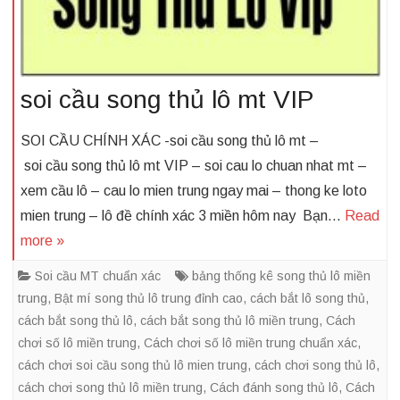
soi cầu song thủ lô mt VIP
SOI CẦU CHÍNH XÁC -soi cầu song thủ lô mt –
soi cầu song thủ lô mt VIP – soi cau lo chuan nhat mt –
xem cầu lô – cau lo mien trung ngay mai – thong ke loto
mien trung – lô đề chính xác 3 miền hôm nay Bạn…
Read
more »
Soi cầu MT chuẩn xác
bảng thống kê song thủ lô miền
trung
,
Bật mí song thủ lô trung đỉnh cao
,
cách bắt lô song thủ
,
cách bắt song thủ lô
,
cách bắt song thủ lô miền trung
,
Cách
chơi số lô miền trung
,
Cách chơi số lô miền trung chuẩn xác
,
cách chơi soi cầu song thủ lô mien trung
,
cách chơi song thủ lô
,
cách chơi song thủ lô miền trung
,
Cách đánh song thủ lô
,
Cách