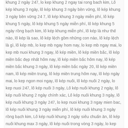
khung 2 ngày 247
,
lo kep khung 2 ngay tai rong bach kim
,
Lô
kép khung 3 ngày
,
lô kép khung 3 ngày bền vững
,
lô kép khung
3 ngày bền vững 24 7
,
lô kép khung 3 ngày miễn phí
,
lô kép
khung 5 ngày
,
lô kép khung 5 ngày miễn phí
,
lô kép khung 5
ngày rồng bạch kim
,
lô kép khung miễn phí
,
lô kép là như thế
nào
,
lô kép là sao
,
lô kép lệch gồm những con nào
,
lô kép lệch
là gì
,
lô kép mb
,
lo kep mb ngay hom nay
,
lo kep mb ngay mai
,
lo
kep mb nuoi khung 3 ngay
,
lô kép miền
,
lô kép miền bắc
,
lô kép
miền bắc đẹp nhất hôm nay
,
lô kép miền bắc hôm nay
,
lô kép
miền bắc khung 3 ngày
,
lô kép miền bắc ngày 20
,
lô kép miền
nam
,
lô kép miền trung
,
lô kép miền trung hôm nay
,
lô kép ngày
mai
,
lo kep ngon moi ngay
,
lô kép nuôi
,
lô kép nuôi 2 ngày
,
lo
kep nuoi 247
,
lô kép nuôi 3 ngày
,
Lô kép nuôi khung 2 ngày
,
lô
kép nuôi khung 2 ngày chính xác
,
Lô kép nuôi khung 3 ngày
,
lô
kép nuôi khung 3 ngày 247
,
lo kep nuoi khung 3 ngay mien bac
,
lô kép nuôi khung 3 ngày miễn phí
,
lô kép nuôi khung 3 ngày
rồng bạch kim
,
Lô kép nuôi khung 3 ngày siêu chuẩn ăn
,
lô kép
nuôi khung max 3 ngày
,
lô kép nuôi trong vòng 3 ngày
,
lo kep