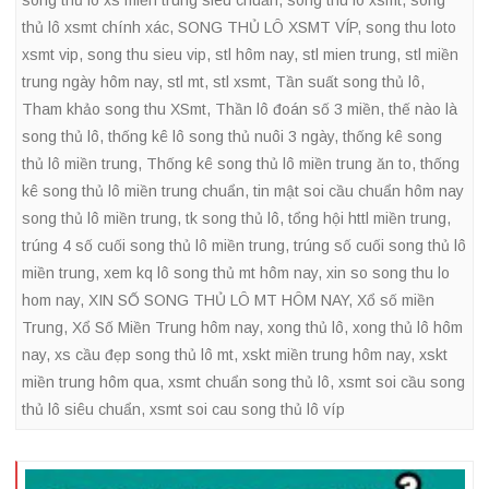
song thủ lô xs miền trung siêu chuẩn
,
song thu lo xsmt
,
song
thủ lô xsmt chính xác
,
SONG THỦ LÔ XSMT VÍP
,
song thu loto
xsmt vip
,
song thu sieu vip
,
stl hôm nay
,
stl mien trung
,
stl miền
trung ngày hôm nay
,
stl mt
,
stl xsmt
,
Tần suất song thủ lô
,
Tham khảo song thu XSmt
,
Thần lô đoán số 3 miền
,
thế nào là
song thủ lô
,
thống kê lô song thủ nuôi 3 ngày
,
thống kê song
thủ lô miền trung
,
Thống kê song thủ lô miền trung ăn to
,
thống
kê song thủ lô miền trung chuẩn
,
tin mật soi cầu chuẩn hôm nay
song thủ lô miền trung
,
tk song thủ lô
,
tổng hội httl miền trung
,
trúng 4 số cuối song thủ lô miền trung
,
trúng số cuối song thủ lô
miền trung
,
xem kq lô song thủ mt hôm nay
,
xin so song thu lo
hom nay
,
XIN SỐ SONG THỦ LÔ MT HÔM NAY
,
Xổ số miền
Trung
,
Xổ Số Miền Trung hôm nay
,
xong thủ lô
,
xong thủ lô hôm
nay
,
xs cầu đẹp song thủ lô mt
,
xskt miền trung hôm nay
,
xskt
miền trung hôm qua
,
xsmt chuẩn song thủ lô
,
xsmt soi cầu song
thủ lô siêu chuẩn
,
xsmt soi cau song thủ lô víp