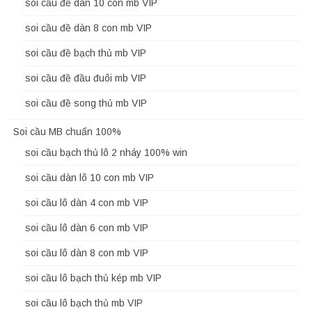
soi cầu đề dàn 10 con mb VIP
soi cầu đề dàn 8 con mb VIP
soi cầu đề bạch thủ mb VIP
soi cầu đề đầu đuôi mb VIP
soi cầu đề song thủ mb VIP
Soi cầu MB chuẩn 100%
soi cầu bạch thủ lô 2 nháy 100% win
soi cầu dàn lô 10 con mb VIP
soi cầu lô dàn 4 con mb VIP
soi cầu lô dàn 6 con mb VIP
soi cầu lô dàn 8 con mb VIP
soi cầu lô bạch thủ kép mb VIP
soi cầu lô bạch thủ mb VIP