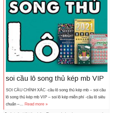
soi cầu lô song thủ kép mb VIP
SOI CẦU CHÍNH XÁC -cầu lô song thủ kép mb – soi cầu
lô song thủ kép mb VIP – soi lô kép miễn phí -cầu lô siêu
chuẩn –…
Read more »