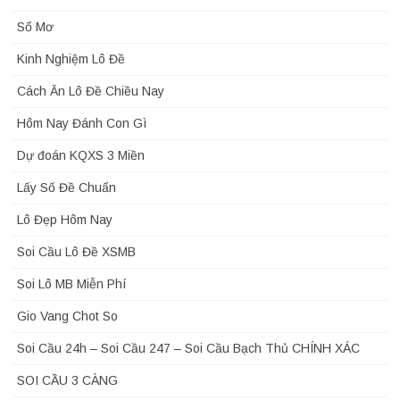
Sổ Mơ
Kinh Nghiệm Lô Đề
Cách Ăn Lô Đề Chiều Nay
Hôm Nay Đánh Con Gì
Dự đoán KQXS 3 Miền
Lấy Số Đề Chuẩn
Lô Đẹp Hôm Nay
Soi Cầu Lô Đề XSMB
Soi Lô MB Miễn Phí
Gio Vang Chot So
Soi Cầu 24h – Soi Cầu 247 – Soi Cầu Bạch Thủ CHÍNH XÁC
SOI CẦU 3 CÀNG