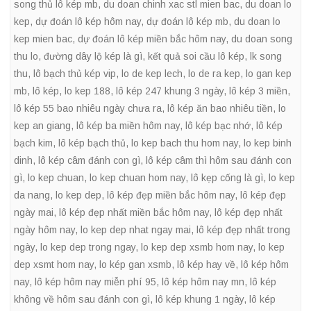
song thủ lô kép mb
,
du doan chinh xac stl mien bac
,
du doan lo
kep
,
dự đoán lô kép hôm nay
,
dự đoán lô kép mb
,
du doan lo
kep mien bac
,
dự đoán lô kép miền bắc hôm nay
,
du doan song
thu lo
,
đường dây lộ kép là gì
,
kết quả soi cầu lô kép
,
lk song
thu
,
lô bạch thủ kép vip
,
lo de kep lech
,
lo de ra kep
,
lo gan kep
mb
,
lô kép
,
lo kep 188
,
lô kép 247 khung 3 ngày
,
lô kép 3 miền
,
lô kép 55 bao nhiêu ngày chưa ra
,
lô kép ăn bao nhiêu tiền
,
lo
kep an giang
,
lô kép ba miền hôm nay
,
lô kép bạc nhớ
,
lô kép
bạch kim
,
lô kép bạch thủ
,
lo kep bach thu hom nay
,
lo kep binh
dinh
,
lô kép câm đánh con gì
,
lô kép câm thì hôm sau đánh con
gì
,
lo kep chuan
,
lo kep chuan hom nay
,
lô kẹp cống là gì
,
lo kep
da nang
,
lo kep dep
,
lô kép đẹp miền bắc hôm nay
,
lô kép đẹp
ngày mai
,
lô kép đẹp nhất miền bắc hôm nay
,
lô kép đẹp nhất
ngày hôm nay
,
lo kep dep nhat ngay mai
,
lô kép đẹp nhất trong
ngày
,
lo kep dep trong ngay
,
lo kep dep xsmb hom nay
,
lo kep
dep xsmt hom nay
,
lo kép gan xsmb
,
lô kép hay về
,
lô kép hôm
nay
,
lô kép hôm nay miễn phí 95
,
lô kép hôm nay mn
,
lô kép
không về hôm sau đánh con gì
,
lô kép khung 1 ngày
,
lô kép