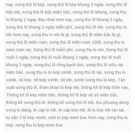
nay
,
song thủ lô kép
,
song thủ lô kép khung 3 ngày
,
song thủ lô
kép mb
,
song thủ lô kép miền bắc
,
song thủ lô khung
,
song thu
lo khung 2 ngay dep nhat hom nay
,
song thủ lô khung 3 ngày
,
song thủ lô khung 3 ngày miễn phí
,
song thủ lô mb
,
song thu lo
mb hom nay
,
song thu lo mb la gi
,
song thủ lô miền bắc là gì
,
song thủ lô miền nam
,
song thủ lô miền nam 100k
,
song thu lo
mien nam vip
,
Song thủ lô miễn phí
,
song thu lo mn
,
Song thủ lô
nuôi 2 ngày
,
song thủ lô nuôi khung 2 ngày
,
song thủ lô nuôi
khung 3 ngày
,
song thủ lô rồng bạch kim
,
song thủ lô siêu vip
miền bắc
,
song thu lo to kep xsmb
,
song thủ lô vip
,
song thu lo
xsmb
,
stl kep
,
stl kep xsmb
,
stl mb
,
sxmb song thu lo kep
,
Tần
suất song thủ lô
,
tham khao lo kep mb
,
thống kê lô kép hôm nay
,
Thống kê lô kép miền bắc
,
thống kê lô kép xổ số miền bắc
,
thống kê song thủ lô
,
thống kê song thủ lô mb
,
thu phuong dong
song lo dang
,
tk cap lo mb
,
tk cap loto mb
,
tk lo kep mb tan tai
,
tư vấn 3 lô kép xsmb
,
xem lo kep mien bac hom nay
,
xong thu lo
kep
,
xong thu lo kep mien bac