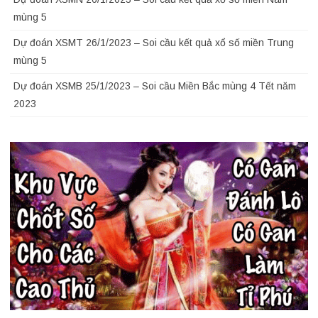
mùng 5
Dự đoán XSMT 26/1/2023 – Soi cầu kết quả xổ số miền Trung
mùng 5
Dự đoán XSMB 25/1/2023 – Soi cầu Miền Bắc mùng 4 Tết năm
2023