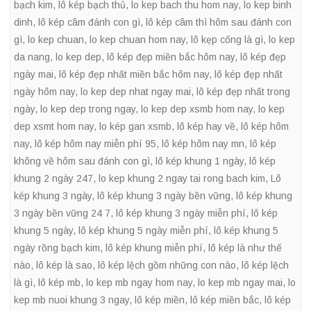
bạch kim
,
lô kép bạch thủ
,
lo kep bach thu hom nay
,
lo kep binh
dinh
,
lô kép câm đánh con gì
,
lô kép câm thì hôm sau đánh con
gì
,
lo kep chuan
,
lo kep chuan hom nay
,
lô kẹp cống là gì
,
lo kep
da nang
,
lo kep dep
,
lô kép đẹp miền bắc hôm nay
,
lô kép đẹp
ngày mai
,
lô kép đẹp nhất miền bắc hôm nay
,
lô kép đẹp nhất
ngày hôm nay
,
lo kep dep nhat ngay mai
,
lô kép đẹp nhất trong
ngày
,
lo kep dep trong ngay
,
lo kep dep xsmb hom nay
,
lo kep
dep xsmt hom nay
,
lo kép gan xsmb
,
lô kép hay về
,
lô kép hôm
nay
,
lô kép hôm nay miễn phí 95
,
lô kép hôm nay mn
,
lô kép
không về hôm sau đánh con gì
,
lô kép khung 1 ngày
,
lô kép
khung 2 ngày 247
,
lo kep khung 2 ngay tai rong bach kim
,
Lô
kép khung 3 ngày
,
lô kép khung 3 ngày bền vững
,
lô kép khung
3 ngày bền vững 24 7
,
lô kép khung 3 ngày miễn phí
,
lô kép
khung 5 ngày
,
lô kép khung 5 ngày miễn phí
,
lô kép khung 5
ngày rồng bạch kim
,
lô kép khung miễn phí
,
lô kép là như thế
nào
,
lô kép là sao
,
lô kép lệch gồm những con nào
,
lô kép lệch
là gì
,
lô kép mb
,
lo kep mb ngay hom nay
,
lo kep mb ngay mai
,
lo
kep mb nuoi khung 3 ngay
,
lô kép miền
,
lô kép miền bắc
,
lô kép