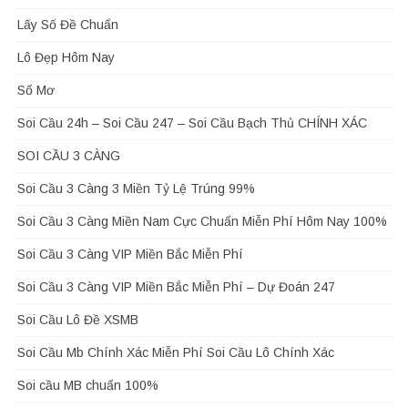
Lấy Số Đề Chuẩn
Lô Đẹp Hôm Nay
Sổ Mơ
Soi Cầu 24h – Soi Cầu 247 – Soi Cầu Bạch Thủ CHÍNH XÁC
SOI CẦU 3 CÀNG
Soi Cầu 3 Càng 3 Miền Tỷ Lệ Trúng 99%
Soi Cầu 3 Càng Miền Nam Cực Chuẩn Miễn Phí Hôm Nay 100%
Soi Cầu 3 Càng VIP Miền Bắc Miễn Phí
Soi Cầu 3 Càng VIP Miền Bắc Miễn Phí – Dự Đoán 247
Soi Cầu Lô Đề XSMB
Soi Cầu Mb Chính Xác Miễn Phí Soi Cầu Lô Chính Xác
Soi cầu MB chuẩn 100%