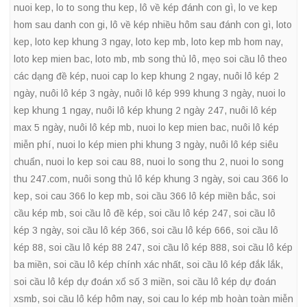
nuoi kep
,
lo to song thu kep
,
lô về kép đánh con gì
,
lo ve kep
hom sau danh con gi
,
lô về kép nhiều hôm sau đánh con gì
,
loto
kep
,
loto kep khung 3 ngay
,
loto kep mb
,
loto kep mb hom nay
,
loto kep mien bac
,
loto mb
,
mb song thủ lô
,
mẹo soi cầu lô theo
các dạng đề kép
,
nuoi cap lo kep khung 2 ngay
,
nuôi lô kép 2
ngày
,
nuôi lô kép 3 ngày
,
nuôi lô kép 999 khung 3 ngày
,
nuoi lo
kep khung 1 ngay
,
nuôi lô kép khung 2 ngày 247
,
nuôi lô kép
max 5 ngày
,
nuôi lô kép mb
,
nuoi lo kep mien bac
,
nuôi lô kép
miễn phí
,
nuoi lo kép mien phi khung 3 ngày
,
nuôi lô kép siêu
chuẩn
,
nuoi lo kep soi cau 88
,
nuoi lo song thu 2
,
nuoi lo song
thu 247.com
,
nuôi song thủ lô kép khung 3 ngày
,
soi cau 366 lo
kep
,
soi cau 366 lo kep mb
,
soi cầu 366 lô kép miền bắc
,
soi
cầu kép mb
,
soi cầu lô đề kép
,
soi cầu lô kép 247
,
soi cầu lô
kép 3 ngày
,
soi cầu lô kép 366
,
soi cầu lô kép 666
,
soi cầu lô
kép 88
,
soi cầu lô kép 88 247
,
soi cầu lô kép 888
,
soi cầu lô kép
ba miền
,
soi cầu lô kép chính xác nhất
,
soi cầu lô kép đắk lắk
,
soi cầu lô kép dự đoán xổ số 3 miền
,
soi cầu lô kép dự đoán
xsmb
,
soi cầu lô kép hôm nay
,
soi cau lo kép mb hoàn toàn miễn