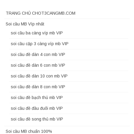
TRANG CHỦ CHOT3CANGMB.COM
Soi cầu MB Víp nhất
soi cầu ba càng víp mb VIP
soi cầu cặp 3 càng víp mb VIP
soi cầu đề dàn 4 con mb VIP
soi cầu đề dàn 6 con mb VIP
soi cầu đề dàn 10 con mb VIP
soi cầu đề dàn 8 con mb VIP
soi cầu đề bạch thủ mb VIP
soi cầu đề đầu đuôi mb VIP
soi cầu đề song thủ mb VIP
Soi cầu MB chuẩn 100%