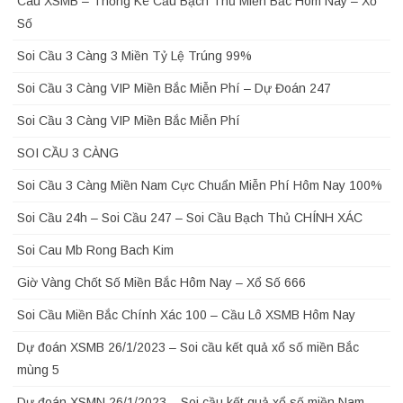
Cau XSMB – Thống Kê Cầu Bạch Thủ Miền Bắc Hôm Nay – Xổ
Số
Soi Cầu 3 Càng 3 Miền Tỷ Lệ Trúng 99%
Soi Cầu 3 Càng VIP Miền Bắc Miễn Phí – Dự Đoán 247
Soi Cầu 3 Càng VIP Miền Bắc Miễn Phí
SOI CẦU 3 CÀNG
Soi Cầu 3 Càng Miền Nam Cực Chuẩn Miễn Phí Hôm Nay 100%
Soi Cầu 24h – Soi Cầu 247 – Soi Cầu Bạch Thủ CHÍNH XÁC
Soi Cau Mb Rong Bach Kim
Giờ Vàng Chốt Số Miền Bắc Hôm Nay – Xổ Số 666
Soi Cầu Miền Bắc Chính Xác 100 – Cầu Lô XSMB Hôm Nay
Dự đoán XSMB 26/1/2023 – Soi cầu kết quả xổ số miền Bắc
mùng 5
Dự đoán XSMN 26/1/2023 – Soi cầu kết quả xổ số miền Nam