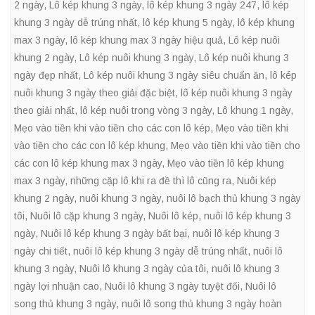
2 ngày
,
Lô kép khung 3 ngày
,
lô kép khung 3 ngày 247
,
lô kép
khung 3 ngày dễ trúng nhất
,
lô kép khung 5 ngày
,
lô kép khung
max 3 ngày
,
lô kép khung max 3 ngày hiệu quả
,
Lô kép nuôi
khung 2 ngày
,
Lô kép nuôi khung 3 ngày
,
Lô kép nuôi khung 3
ngày đẹp nhất
,
Lô kép nuôi khung 3 ngày siêu chuẩn ăn
,
lô kép
nuôi khung 3 ngày theo giải đặc biệt
,
lô kép nuôi khung 3 ngày
theo giải nhất
,
lô kép nuôi trong vòng 3 ngày
,
Lô khung 1 ngày
,
Mẹo vào tiền khi vào tiền cho các con lô kép
,
Mẹo vào tiền khi
vào tiền cho các con lô kép khung
,
Mẹo vào tiền khi vào tiền cho
các con lô kép khung max 3 ngày
,
Mẹo vào tiền lô kép khung
max 3 ngày
,
những cặp lô khi ra đề thì lô cũng ra
,
Nuôi kép
khung 2 ngày
,
nuôi khung 3 ngày
,
nuôi lô bạch thủ khung 3 ngày
tôi
,
Nuôi lô cặp khung 3 ngày
,
Nuôi lô kép
,
nuôi lô kép khung 3
ngày
,
Nuôi lô kép khung 3 ngày bất bại
,
nuôi lô kép khung 3
ngày chi tiết
,
nuôi lô kép khung 3 ngày dễ trúng nhất
,
nuôi lô
khung 3 ngày
,
Nuôi lô khung 3 ngày của tôi
,
nuôi lô khung 3
ngày lợi nhuận cao
,
Nuôi lô khung 3 ngày tuyệt đối
,
Nuôi lô
song thủ khung 3 ngày
,
nuôi lô song thủ khung 3 ngày hoàn