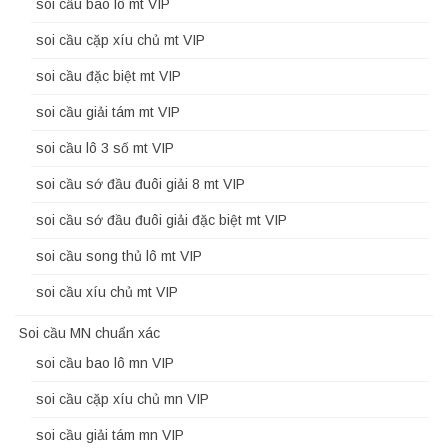
soi cầu bao lô mt VIP
soi cầu cặp xíu chủ mt VIP
soi cầu đặc biệt mt VIP
soi cầu giải tám mt VIP
soi cầu lô 3 số mt VIP
soi cầu sớ đầu đuôi giải 8 mt VIP
soi cầu sớ đầu đuôi giải đặc biệt mt VIP
soi cầu song thủ lô mt VIP
soi cầu xíu chủ mt VIP
Soi cầu MN chuẩn xác
soi cầu bao lô mn VIP
soi cầu cặp xíu chủ mn VIP
soi cầu giải tám mn VIP