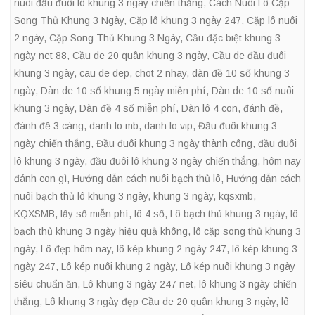
nuôi đầu đuôi lô khung 3 ngày chiến thắng
,
Cách Nuôi Lô Cặp
Song Thủ Khung 3 Ngày
,
Cặp lô khung 3 ngày 247
,
Cặp lô nuôi
2 ngày
,
Cặp Song Thủ Khung 3 Ngày
,
Cầu đặc biệt khung 3
ngày net 88
,
Cầu de 20 quân khung 3 ngày
,
Cầu de đầu đuôi
khung 3 ngày
,
cau de dep
,
chot 2 nhay
,
dàn đề 10 số khung 3
ngày
,
Dàn de 10 số khung 5 ngày miễn phí
,
Dàn de 10 số nuôi
khung 3 ngày
,
Dàn đề 4 số miễn phí
,
Dàn lô 4 con
,
đánh đề
,
đánh đề 3 càng
,
danh lo mb
,
danh lo vip
,
Đầu đuôi khung 3
ngày chiến thắng
,
Đầu đuôi khung 3 ngày thành công
,
đầu đuôi
lô khung 3 ngày
,
đầu đuôi lô khung 3 ngày chiến thắng
,
hôm nay
đánh con gì
,
Hướng dẫn cách nuôi bạch thủ lô
,
Hướng dẫn cách
nuôi bạch thủ lô khung 3 ngày
,
khung 3 ngày
,
kqsxmb
,
KQXSMB
,
lấy số miễn phí
,
lô 4 số
,
Lô bạch thủ khung 3 ngày
,
lô
bạch thủ khung 3 ngày hiệu quả không
,
lô cặp song thủ khung 3
ngày
,
Lô đẹp hôm nay
,
lô kép khung 2 ngày 247
,
lô kép khung 3
ngày 247
,
Lô kép nuôi khung 2 ngày
,
Lô kép nuôi khung 3 ngày
siêu chuẩn ăn
,
Lô khung 3 ngày 247 net
,
lô khung 3 ngày chiến
thắng
,
Lô khung 3 ngày đẹp Cầu de 20 quân khung 3 ngày
,
lô