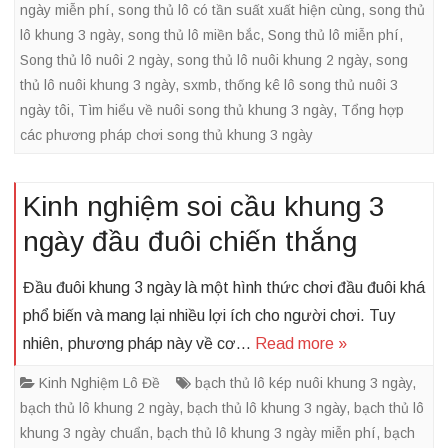
ngày miễn phí
,
song thủ lô có tần suất xuất hiện cùng
,
song thủ
lô khung 3 ngày
,
song thủ lô miền bắc
,
Song thủ lô miễn phí
,
Song thủ lô nuôi 2 ngày
,
song thủ lô nuôi khung 2 ngày
,
song
thủ lô nuôi khung 3 ngày
,
sxmb
,
thống kê lô song thủ nuôi 3
ngày tôi
,
Tìm hiểu về nuôi song thủ khung 3 ngày
,
Tổng hợp
các phương pháp chơi song thủ khung 3 ngày
Kinh nghiệm soi cầu khung 3
ngày đầu đuôi chiến thắng
Đầu đuôi khung 3 ngày là một hình thức chơi đầu đuôi khá
phổ biến và mang lại nhiều lợi ích cho người chơi. Tuy
nhiên, phương pháp này về cơ…
Read more »
Kinh Nghiệm Lô Đề
bạch thủ lô kép nuôi khung 3 ngày
,
bạch thủ lô khung 2 ngày
,
bạch thủ lô khung 3 ngày
,
bạch thủ lô
khung 3 ngày chuẩn
,
bạch thủ lô khung 3 ngày miễn phí
,
bạch