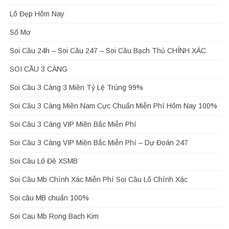
Lô Đẹp Hôm Nay
Sổ Mơ
Soi Cầu 24h – Soi Cầu 247 – Soi Cầu Bạch Thủ CHÍNH XÁC
SOI CẦU 3 CÀNG
Soi Cầu 3 Càng 3 Miền Tỷ Lệ Trúng 99%
Soi Cầu 3 Càng Miền Nam Cực Chuẩn Miễn Phí Hôm Nay 100%
Soi Cầu 3 Càng VIP Miền Bắc Miễn Phí
Soi Cầu 3 Càng VIP Miền Bắc Miễn Phí – Dự Đoán 247
Soi Cầu Lô Đề XSMB
Soi Cầu Mb Chính Xác Miễn Phí Soi Cầu Lô Chính Xác
Soi cầu MB chuẩn 100%
Soi Cau Mb Rong Bach Kim