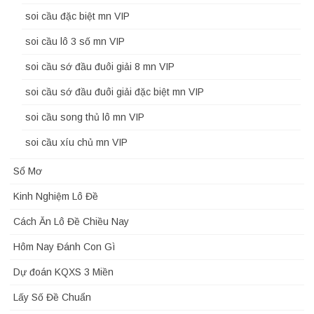
soi cầu đặc biệt mn VIP
soi cầu lô 3 số mn VIP
soi cầu sớ đầu đuôi giải 8 mn VIP
soi cầu sớ đầu đuôi giải đặc biệt mn VIP
soi cầu song thủ lô mn VIP
soi cầu xíu chủ mn VIP
Sổ Mơ
Kinh Nghiệm Lô Đề
Cách Ăn Lô Đề Chiều Nay
Hôm Nay Đánh Con Gì
Dự đoán KQXS 3 Miền
Lấy Số Đề Chuẩn