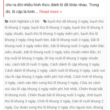
cho ra đời nhiều hình thức đánh lô đề khác nhau. Trong
đó, lô cặp là hình…
Read more »
Kinh Nghiệm Lô Đề
bạch thủ đề khung 3 ngày
,
bạch thủ
lô khung 2 ngày
,
bạch thủ lô khung 3 ngày
,
bạch thủ lô khung 3
ngày chuẩn
,
bạch thủ lô khung 3 ngày miễn phí
,
bạch thủ lô
khung 3 ngày rồng bạch kim
,
bắt lô khung nuôi 3 ngày
,
bắt lô
khung nuôi 3 ngày miền Bắc
,
bắt lô khung nuôi 3 ngày miền Bắc
siêu chuẩn
,
bắt lô khung nuôi 3 ngày siêu chuẩn miền Bắc
,
bí
kíp nuôi lô khung 3 ngày
,
Bí kíp nuôi lô khung 3 ngày chuẩn
xác
,
cách bắt lô nuôi 3 ngày
,
Cách đánh lô cặp khung 3 ngày
,
Cách đánh lô khung 2 ngày
,
cách nuôi lô khung 3 ngày
,
cách soi
cầu lô cặp khung 3 ngày miễn phí hót nhất
,
Cách tính lô khung
3 ngày
,
cách vào tiền song thủ lô khung 5 ngày
,
Chia sẻ cách
soi cầu lô cặp khung 3 ngày miễn phí hót nhất
,
Chiến thuật bắt
lô khung nuôi
,
Chiến thuật bắt lô khung nuôi 3 ngày
,
chốt bạch
thủ lô khung 3 ngày
,
Chốt lô khung 3 ngày
,
Dàn lô nuôi khung 2
ngày
,
Dự đoán song thủ lô khung 3 ngày cho người mới
,
khung