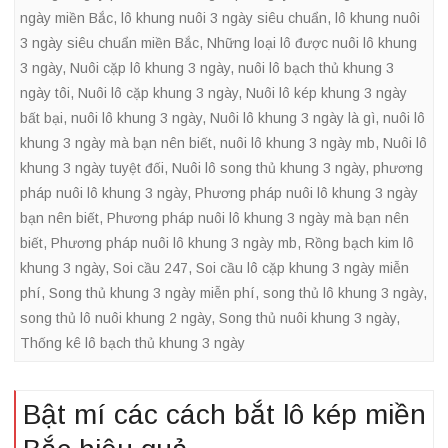
ngày miền Bắc
,
lô khung nuôi 3 ngày siêu chuẩn
,
lô khung nuôi
3 ngày siêu chuẩn miền Bắc
,
Những loại lô được nuôi lô khung
3 ngày
,
Nuôi cặp lô khung 3 ngày
,
nuôi lô bạch thủ khung 3
ngày tôi
,
Nuôi lô cặp khung 3 ngày
,
Nuôi lô kép khung 3 ngày
bất bại
,
nuôi lô khung 3 ngày
,
Nuôi lô khung 3 ngày là gì
,
nuôi lô
khung 3 ngày mà bạn nên biết
,
nuôi lô khung 3 ngày mb
,
Nuôi lô
khung 3 ngày tuyệt đối
,
Nuôi lô song thủ khung 3 ngày
,
phương
pháp nuôi lô khung 3 ngày
,
Phương pháp nuôi lô khung 3 ngày
bạn nên biết
,
Phương pháp nuôi lô khung 3 ngày mà bạn nên
biết
,
Phương pháp nuôi lô khung 3 ngày mb
,
Rồng bạch kim lô
khung 3 ngày
,
Soi cầu 247
,
Soi cầu lô cặp khung 3 ngày miễn
phí
,
Song thủ khung 3 ngày miễn phí
,
song thủ lô khung 3 ngày
,
song thủ lô nuôi khung 2 ngày
,
Song thủ nuôi khung 3 ngày
,
Thống kê lô bạch thủ khung 3 ngày
Bật mí các cách bắt lô kép miền