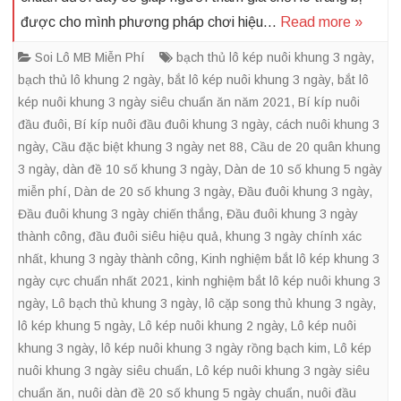
được cho mình phương pháp chơi hiệu…
Read more »
Soi Lô MB Miễn Phí
bạch thủ lô kép nuôi khung 3 ngày
,
bạch thủ lô khung 2 ngày
,
bắt lô kép nuôi khung 3 ngày
,
bắt lô
kép nuôi khung 3 ngày siêu chuẩn ăn năm 2021
,
Bí kíp nuôi
đầu đuôi
,
Bí kíp nuôi đầu đuôi khung 3 ngày
,
cách nuôi khung 3
ngày
,
Cầu đặc biệt khung 3 ngày net 88
,
Cầu de 20 quân khung
3 ngày
,
dàn đề 10 số khung 3 ngày
,
Dàn de 10 số khung 5 ngày
miễn phí
,
Dàn de 20 số khung 3 ngày
,
Đầu đuôi khung 3 ngày
,
Đầu đuôi khung 3 ngày chiến thắng
,
Đầu đuôi khung 3 ngày
thành công
,
đầu đuôi siêu hiệu quả
,
khung 3 ngày chính xác
nhất
,
khung 3 ngày thành công
,
Kinh nghiệm bắt lô kép khung 3
ngày cực chuẩn nhất 2021
,
kinh nghiệm bắt lô kép nuôi khung 3
ngày
,
Lô bạch thủ khung 3 ngày
,
lô cặp song thủ khung 3 ngày
,
lô kép khung 5 ngày
,
Lô kép nuôi khung 2 ngày
,
Lô kép nuôi
khung 3 ngày
,
lô kép nuôi khung 3 ngày rồng bạch kim
,
Lô kép
nuôi khung 3 ngày siêu chuẩn
,
Lô kép nuôi khung 3 ngày siêu
chuẩn ăn
,
nuôi dàn đề 20 số khung 5 ngày chuẩn
,
nuôi đầu