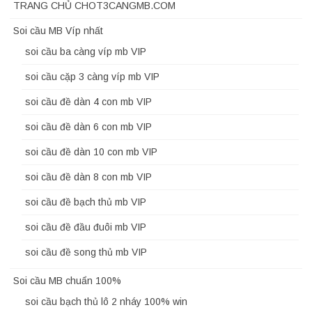
TRANG CHỦ CHOT3CANGMB.COM
Soi cầu MB Víp nhất
soi cầu ba càng víp mb VIP
soi cầu cặp 3 càng víp mb VIP
soi cầu đề dàn 4 con mb VIP
soi cầu đề dàn 6 con mb VIP
soi cầu đề dàn 10 con mb VIP
soi cầu đề dàn 8 con mb VIP
soi cầu đề bạch thủ mb VIP
soi cầu đề đầu đuôi mb VIP
soi cầu đề song thủ mb VIP
Soi cầu MB chuẩn 100%
soi cầu bạch thủ lô 2 nháy 100% win