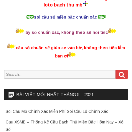
bài
loto bach thu mb
viết
soi cầu số miền bắc chuẩn xác
lấy số chuẩn xác, không theo sẽ hối tiếc
cầu số chuẩn sẽ giúp ae vào bờ, không theo tiếc lắm
bạn ơi
Sea
Search
for:
BÀI VIẾT MỚI NHẤT THÁNG 5 – 2021
Soi Cầu Mb Chính Xác Miễn Phí Soi Cầu Lô Chính Xác
Cau XSMB – Thống Kê Cầu Bạch Thủ Miền Bắc Hôm Nay – Xổ
Số