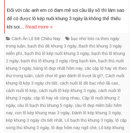
Đối với các anh em có đam mê soi cầu lấy số thì làm sao
để có được lô kép nuôi khung 3 ngày là không thể thiếu
khi soi…
Read more »
Cách Ăn Lô Đề Chiều Nay
bạc nhớ loto ra theo ngày
trong tuần
,
bạch thủ đề khung 3 ngày
,
Bạch thủ khung 3 ngày
miễn phí
,
bạch thủ lô kép nuôi khung 3 ngày
,
bạch thủ lô khung
2 ngày
,
bạch thủ lô khung 3 ngày rồng bạch kim
,
bạch thủ nuôi
khung 3 ngày
,
bảng lô đẹp nhất hôm nay
,
các cặp lô hay về theo
thứ trong tuần
,
cách chơi lô gan đánh lô trượt là gì?
,
Cách nuôi
khung lô kép 3 ngày chi tiết
,
cách nuôi lô đề bạc nhớ lãi cao
,
cách nuôi lô kép
,
cách nuôi lô kép khung 3 ngày
,
cách nuôi lô
khung 3 ngày
,
cặp lô hay về cùng nhau
,
Cặp lô nuôi khung 2
ngày
,
cầu lô bạch thủ khung 5 ngày
,
cầu lô đẹp miền bắc hôm
nay
,
con lô kép khung max 3 ngày
,
Đánh lô kép khung 3 ngày
,
kép khung 3 ngày chi tiết nhất
,
Lô bạch thủ khung 3 ngày
,
lô cặp
song thủ khung 3 ngày
,
lô đẹp hôm nay ngô chè
,
Lô kép khung