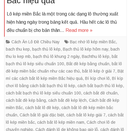
Bắc hiệu quả
Lô kép miền Bắc là một trong các dạng lô thường xuất
hiện hàng ngày trong bảng kết quả. Hầu hết các lô thủ
đều chuẩn bị cho bản thân…
Read more »
Cách Ăn Lô Đề Chiều Nay
Bạc nhớ lô kép miền Bắc
,
bach thu kep
,
bạch thủ lô kép
,
Bạch thủ lô kép hôm nay
,
bach
thu lo kep mb
,
bạch thủ lô khung 2 ngày
,
Bachthu lô kép
,
bắt
bạch thủ lô kép siêu chuẩn 100
,
Bắt đề kép bằng chuẩn
,
bắt lô
đề kép miền bắc chuẩn như các cao thủ
,
bắt lô kép ở giải 7
,
Bật
mí các cách bắt lô kép miền Bắc hiệu quả
,
Bí kíp chơi lô
,
Bí kíp
chơi lô bằng cách bắt bạch thủ lô kép
,
cách bắt bạch thủ lô kép
,
cách bắt bạch thủ lô kép siêu chuẩn 100
,
cách bắt đề chuẩn
,
cách bắt đề kép bằng
,
cách bắt đề kép lệch
,
Cách bắt đề kép
miền Bắc
,
cách bắt lô đề kép
,
cách bắt lô đề kép miền bắc
chuẩn
,
Cách bắt lô giải đặc biệt
,
cách bắt lô kép giải 7
,
cách bắt
lô kép miền bắc
,
cách bắt lô kép miền nam
,
Cách chơi lô de
chuyên nghiệp
,
Cách đánh lô de không bao giờ lỗ
,
cách đánh lô