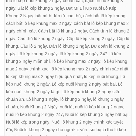
thủ lô kép nuôi khung 2 ngày chuẩn xác
,
bạch thủ lô khung 3
ngày
,
Bắt lô kép khung 2 ngày
,
Bật Mí Bí Kíp Nuôi Lô Kép
Khung 2 Ngày
,
bật mí bí kíp từ cao thủ
,
cách bắt lô kép khung
,
cách bắt lô kép khung max 2 ngày
,
cách bắt lô kép khung max 2
ngày chính xác
,
Cách bắt lô khung 2 ngày
,
Cách tính lô khung 2
ngày
,
Cao thủ lô khung 2 ngày
,
Cặp lô kép khung 2 ngày
,
Cặp lô
khung
,
Cầu lô 2 ngày
,
Dàn lô khung 2 ngày
,
Dự đoán lô khung 2
ngày
,
Lô kép khung 2 ngày
,
lô kép khung 2 ngày 247
,
lô kép
khung 2 ngày miễn phí
,
lô kép khung max 2 ngày
,
lô kép khung
max 2 ngày chính xác
,
lô kép khung max 2 ngày chính xác nhất
,
lô kép khung max 2 ngày hiệu quả nhất
,
lô kép nuôi khung
,
Lô
kép nuôi khung 2 ngày
,
Lô kép nuôi khung 2 ngày bất bại
,
Lô
kép nuôi khung 2 ngày là gì
,
Lô kép nuôi khung 3 ngày siêu
chuẩn ăn
,
Lô khung 1 ngày
,
lô khung 2 ngày
,
lô khung 2 ngày
chuẩn
,
Nuôi Khung 2 Ngày
,
nuôi lô
,
nuôi lô kép khung 2 ngày
,
nuôi lô kép khung 2 ngày 247
,
Nuôi lô kép khung 3 ngày bất bại
,
Nuôi lô kép trong ngày
,
Nuôi lô khung 2 ngày chính xác tuyệt
đối
,
Nuôi lô khung 2 ngày cho người it vốn
,
soi bạch thủ lô kép