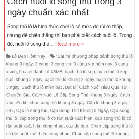
Cách nuôi lô song thủ trong 3
ngày chuẩn xác nhất
Song thủ lô là hình thức chơi lô có mức độ rủi ro thấp,
nhưng để chiến thắng thì bạn phải biết cách nuôi lô. Trong
đó, nuôi lô song thủ…
Read more »
Lô Đẹp Hôm Nay
"Bật mí phương pháp đánh song thủ lô
khung 3 ngày
,
3 cang
,
3 càng vip
,
3 càng víp hôm nay
,
3 cang
xsmb
,
5 cách đánh Lô XSMB
,
bạch thủ lô kép
,
bạch thủ lô kép
nuôi khung 3 ngày
,
bạch thủ lô khung 2 ngày
,
bạch thủ lô khung
3 ngày
,
Bạch thủ lô miền bắc
,
Bật Mí Cách Nuôi Hiệu Quả Từ
Chuyên Gia
,
Cách Nuôi Lô Cặp Song Thủ Khung 3 Ngày
,
Cách
vào tiền khi chơi song thủ khung 3 ngày
,
Cặp lô khung 3 ngày
247
,
Cặp lô song thủ
,
Cặp Song Thủ Khung 3 Ngày
,
Cặp song
thủ lô
,
cặp song thủ lô có tần suất xuất hiện
,
cặp song thủ lô có
tần suất xuất hiện cùng nhau
,
cau de dep
,
Chọn cặp song thủ lô
có tần suất xuất hiện cùng nhau
,
Chọn cặp song thủ lô khung
,