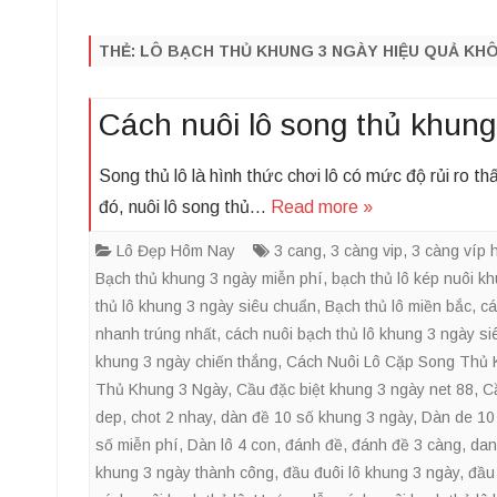
MB VIP
THẺ:
LÔ BẠCH THỦ KHUNG 3 NGÀY HIỆU QUẢ KH
SOI CẦU 
MB VIP
Cách nuôi lô song thủ khun
SOI CẦU 
MB VIP
Song thủ lô là hình thức chơi lô có mức độ rủi ro th
đó, nuôi lô song thủ…
Read more »
SOI CẦU
Lô Đẹp Hôm Nay
3 cang
,
3 càng vip
,
3 càng víp 
VIP
Bạch thủ khung 3 ngày miễn phí
,
bạch thủ lô kép nuôi k
SOI CẦU 
thủ lô khung 3 ngày siêu chuẩn
,
Bạch thủ lô miền bắc
,
cá
nhanh trúng nhất
,
cách nuôi bạch thủ lô khung 3 ngày s
VIP
khung 3 ngày chiến thắng
,
Cách Nuôi Lô Cặp Song Thủ 
Thủ Khung 3 Ngày
,
Cầu đặc biệt khung 3 ngày net 88
SOI CẦU
,
C
dep
,
chot 2 nhay
,
dàn đề 10 số khung 3 ngày
,
Dàn de 10
MB VIP
số miễn phí
,
Dàn lô 4 con
,
đánh đề
,
đánh đề 3 càng
,
dan
khung 3 ngày thành công
,
đầu đuôi lô khung 3 ngày
,
đầu