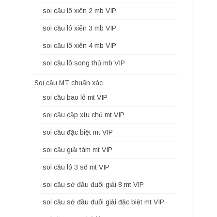
soi cầu lô xiên 2 mb VIP
soi cầu lô xiên 3 mb VIP
soi cầu lô xiên 4 mb VIP
soi cầu lô song thủ mb VIP
Soi cầu MT chuẩn xác
soi cầu bao lô mt VIP
soi cầu cặp xíu chủ mt VIP
soi cầu đặc biệt mt VIP
soi cầu giải tám mt VIP
soi cầu lô 3 số mt VIP
soi cầu sớ đầu đuôi giải 8 mt VIP
soi cầu sớ đầu đuôi giải đặc biệt mt VIP