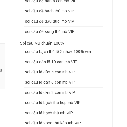
soi cầu đề dàn 8 con mb VIP
soi cầu đề bạch thủ mb VIP
soi cầu đề đầu đuôi mb VIP
soi cầu đề song thủ mb VIP
Soi cầu MB chuẩn 100%
soi cầu bạch thủ lô 2 nháy 100% win
soi cầu dàn lô 10 con mb VIP
ng
soi cầu lô dàn 4 con mb VIP
soi cầu lô dàn 6 con mb VIP
soi cầu lô dàn 8 con mb VIP
soi cầu lô bạch thủ kép mb VIP
soi cầu lô bạch thủ mb VIP
soi cầu lô song thủ kép mb VIP