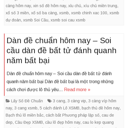
càng hôm nay
,
xin số đề hôm nay
,
xỉu chủ
,
xíu chủ miền trung
,
xổ số 3 miền
,
xổ số ba càng
,
xsmb
,
xsmb chinh xac 100
,
xsmb
dự đoán
,
xsmb Soi Cầu
,
xsmb soi cau xsmb
Dàn đề chuẩn hôm nay – Soi
cầu dàn đề bất tử đánh quanh
năm bất bại
Dàn đề chuẩn hôm nay – Soi cầu dàn đề bất tử đánh
quanh năm bất bại Dàn đề bất bại là một trong những
cách chơi được lô thủ yêu…
Read more »
Lấy Số Đề Chuẩn
3 cang
,
3 càng vip
,
3 càng víp hôm
nay
,
3 cang xsmb
,
5 cách đánh Lô XSMB
,
bạch thủ đề hôm nay
,
Bạch thủ lô miền bắc
,
cách bắt Phương pháp lặp số
,
cau de
dep
,
Cầu Đẹp XSMB
,
cầu lô đẹp hôm nay
,
cau lo kep quang