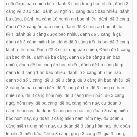
cuối được bao nhiêu tiền
,
đánh 3 càng trúng bao nhiêu
,
đánh 3
càng về 2 số cuối
,
đánh 50 nghìn 3 càng được bao nhiêu
,
đánh
ba càng
,
Đánh ba càng 10 nghìn an bao nhiêu
,
đánh đề 3 càng
,
đánh đề 3 càng ăn bao nhiêu
,
đánh đề 3 càng an bao nhiêu
tiền
,
đánh đề 3 càng được bao nhiêu
,
đánh đề 3 càng là gì
,
đánh đề 3 càng miền bắc
,
đánh đề 3 càng trên kubet đề 3 càng
là như thế nào
,
Đánh đề 3 con trúng bao nhiêu
,
Đánh đề 5 càng
ăn bao nhiêu
,
đánh đề ba càng
,
đánh đề ba càng 1 ăn bao
nhiêu
,
đánh đề ba càng ăn bao nhiêu
,
đánh đề ba càng là gì
,
đánh lô 3 càng 1 ăn bao nhiêu
,
đánh lô 3 càng như thế nào
,
đánh xổ số 3 càng
,
đề 3
,
đề 3 càng
,
đề 3 càng ăn bao nhiêu
,
đề
3 càng ăn bao nhiêu tiền
,
đề 3 càng ăn bn
,
đề 3 càng có bao
nhiêu số
,
đề 3 càng hôm nay
,
đề 3 càng miền bắc
,
đề 3 càng
ngày hôm nay
,
đề ba càng
,
đề ba càng hôm nay
,
dự đoán 3
càng hôm nay
,
du doan 3 cang mien bac
,
dự đoán 3 càng miền
bắc hôm nay
,
dự đoán 3 càng miền nam hôm nay
,
dự đoán 3
càng miền trung hôm nay
,
dự đoán đề 3 càng hôm nay
,
dự đoán
lô xiên 3 miền bắc
,
Ghép 3 càng
,
ghép 3 càng đề
,
giá 3 càng
,