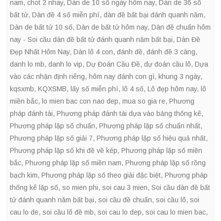
nam
,
chot 2 nhay
,
Dàn de 10 số ngày hôm nay
,
Dàn de 36 số
bất tử
,
Dàn đề 4 số miễn phí
,
dàn đề bất bại đánh quanh năm
,
Dàn de bất tử 10 số
,
Dàn de bất tử hôm nay
,
Dàn đề chuẩn hôm
nay - Soi cầu dàn đề bất tử đánh quanh năm bất bại
,
Dàn Đề
Đẹp Nhất Hôm Nay
,
Dàn lô 4 con
,
đánh đề
,
đánh đề 3 càng
,
danh lo mb
,
danh lo vip
,
Dự Đoán Cầu Đề
,
dự đoán cầu lô
,
Dựa
vào các nhận định riêng
,
hôm nay đánh con gì
,
khung 3 ngày
,
kqsxmb
,
KQXSMB
,
lấy số miễn phí
,
lô 4 số
,
Lô đẹp hôm nay
,
lô
miền bắc
,
lo mien bac con nao dep
,
mua so gia re
,
Phương
pháp đánh tài
,
Phương pháp đánh tài dựa vào bảng thống kê
,
Phương pháp lặp số chuẩn
,
Phương pháp lặp số chuẩn nhất
,
Phương pháp lặp số giải 7
,
Phương pháp lặp số hiệu quả nhất
,
Phương pháp lặp số khi đề về kép
,
Phương pháp lặp số miền
bắc
,
Phương pháp lặp số miền nam
,
Phương pháp lặp số rồng
bạch kim
,
Phương pháp lặp số theo giải đặc biệt
,
Phương pháp
thống kê lặp số
,
so mien phi
,
soi cau 3 mien
,
Soi cầu dàn đề bất
tử đánh quanh năm bất bại
,
soi cầu đề chuẩn
,
soi cầu lô
,
soi
cau lo de
,
soi cầu lô đề mb
,
soi cau lo dep
,
soi cau lo mien bac
,