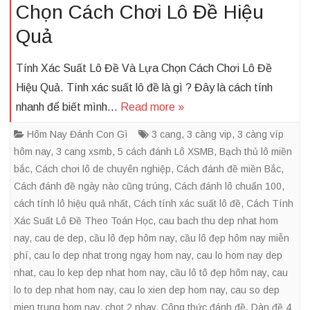
Chọn Cách Chơi Lô Đề Hiệu
Quả
Tính Xác Suất Lô Đề Và Lựa Chọn Cách Chơi Lô Đề
Hiệu Quả. Tính xác suất lô đề là gì ? Đây là cách tính
nhanh để biết mình…
Read more »
Hôm Nay Đánh Con Gì
3 cang
,
3 càng vip
,
3 càng víp
hôm nay
,
3 cang xsmb
,
5 cách đánh Lô XSMB
,
Bạch thủ lô miền
bắc
,
Cách chơi lô de chuyên nghiệp
,
Cách đánh đề miền Bắc
,
Cách đánh đề ngày nào cũng trúng
,
Cách đánh lô chuẩn 100
,
cách tính lô hiệu quả nhất
,
Cách tính xác suất lô đề
,
Cách Tính
Xác Suất Lô Đề Theo Toán Học
,
cau bach thu dep nhat hom
nay
,
cau de dep
,
cầu lô đẹp hôm nay
,
cầu lô đẹp hôm nay miễn
phí
,
cau lo dep nhat trong ngay hom nay
,
cau lo hom nay dep
nhat
,
cau lo kep dep nhat hom nay
,
cầu lô tô đẹp hôm nay
,
cau
lo to dep nhat hom nay
,
cau lo xien dep hom nay
,
cau so dep
mien trung hom nay
,
chot 2 nhay
,
Công thức đánh đề
,
Dàn đề 4