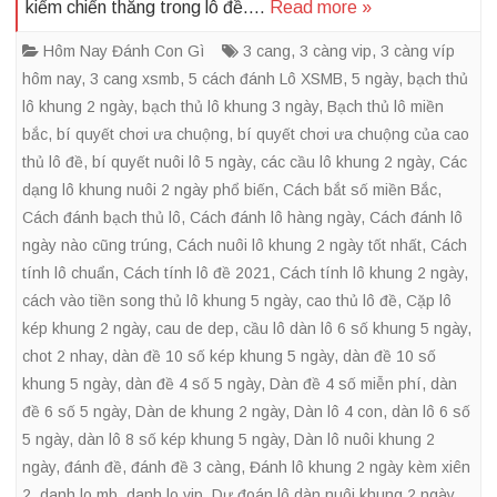
kiếm chiến thắng trong lô đề….
Read more »
Hôm Nay Đánh Con Gì
3 cang
,
3 càng vip
,
3 càng víp
hôm nay
,
3 cang xsmb
,
5 cách đánh Lô XSMB
,
5 ngày
,
bạch thủ
lô khung 2 ngày
,
bạch thủ lô khung 3 ngày
,
Bạch thủ lô miền
bắc
,
bí quyết chơi ưa chuộng
,
bí quyết chơi ưa chuộng của cao
thủ lô đề
,
bí quyết nuôi lô 5 ngày
,
các cầu lô khung 2 ngày
,
Các
dạng lô khung nuôi 2 ngày phổ biến
,
Cách bắt số miền Bắc
,
Cách đánh bạch thủ lô
,
Cách đánh lô hàng ngày
,
Cách đánh lô
ngày nào cũng trúng
,
Cách nuôi lô khung 2 ngày tốt nhất
,
Cách
tính lô chuẩn
,
Cách tính lô đề 2021
,
Cách tính lô khung 2 ngày
,
cách vào tiền song thủ lô khung 5 ngày
,
cao thủ lô đề
,
Cặp lô
kép khung 2 ngày
,
cau de dep
,
cầu lô dàn lô 6 số khung 5 ngày
,
chot 2 nhay
,
dàn đề 10 số kép khung 5 ngày
,
dàn đề 10 số
khung 5 ngày
,
dàn đề 4 số 5 ngày
,
Dàn đề 4 số miễn phí
,
dàn
đề 6 số 5 ngày
,
Dàn de khung 2 ngày
,
Dàn lô 4 con
,
dàn lô 6 số
5 ngày
,
dàn lô 8 số kép khung 5 ngày
,
Dàn lô nuôi khung 2
ngày
,
đánh đề
,
đánh đề 3 càng
,
Đánh lô khung 2 ngày kèm xiên
2
,
danh lo mb
,
danh lo vip
,
Dự đoán lô dàn nuôi khung 2 ngày
,