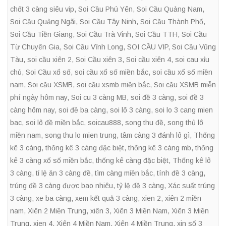
chốt 3 càng siêu vip
,
Soi Cầu Phú Yên
,
Soi Cầu Quảng Nam
,
Soi Cầu Quảng Ngãi
,
Soi Cầu Tây Ninh
,
Soi Cầu Thành Phố
,
Soi Cầu Tiền Giang
,
Soi Cầu Trà Vinh
,
Soi Cầu TTH
,
Soi Cầu
Từ Chuyên Gia
,
Soi Cầu Vĩnh Long
,
SOI CẦU VIP
,
Soi Cầu Vũng
Tàu
,
soi cầu xiên 2
,
Soi Cầu xiên 3
,
Soi cầu xiên 4
,
soi cau xỉu
chủ
,
Soi Cầu xổ số
,
soi cầu xổ số miền bắc
,
soi cầu xổ số miền
nam
,
Soi cầu XSMB
,
soi cầu xsmb miền bắc
,
Soi cầu XSMB miễn
phí ngày hôm nay
,
Soi cu 3 càng MB
,
soi đề 3 càng
,
soi đề 3
càng hôm nay
,
soi đề ba càng
,
soi lô 3 càng
,
soi lo 3 cang mien
bac
,
soi lô đề miền bắc
,
soicau888
,
song thu đề
,
song thủ lô
miền nam
,
song thu lo mien trung
,
tâm càng 3 đánh lô gì
,
Thống
kê 3 càng
,
thống kê 3 càng đặc biệt
,
thống kê 3 càng mb
,
thống
kê 3 càng xổ số miền bắc
,
thống kê càng đặc biệt
,
Thống kê lô
3 càng
,
tỉ lệ ăn 3 càng đề
,
tìm càng miền bắc
,
tính đề 3 càng
,
trúng đề 3 càng được bao nhiêu
,
tỷ lệ đề 3 càng
,
Xác suất trúng
3 càng
,
xe ba càng
,
xem kết quả 3 càng
,
xien 2
,
xiên 2 miền
nam
,
Xiên 2 Miền Trung
,
xiên 3
,
Xiên 3 Miền Nam
,
Xiên 3 Miền
Trung
,
xien 4
,
Xiên 4 Miền Nam
,
Xiên 4 Miền Trung
,
xin số 3