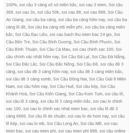
100%
,
soi cầu 3 càng xổ số miền bắc
,
soi cau 3 mien
,
Soi cầu
368
,
soi cau 3s
,
soi cầu 50k
,
soi cau 88
,
soi cau 888
,
Soi Cầu
An Giang
,
soi cầu ba càng
,
soi cầu ba càng hôm nay
,
soi cầu ba
càng lô đề
,
Soi cầu ba càng mb miễn phí
,
soi cầu ba càng miền
bắc
,
Soi Cầu Bạc Liêu
,
soi cau bach thu mien bac 24 gio
,
Soi
Cầu Bến Tre
,
Soi Cầu Bình Dương
,
Soi Cầu Bình Phước
,
Soi
Cầu Bình Thuận
,
Soi Cầu Cà Mau
,
soi cau chinh xac 100
,
Soi
cầu chính xác nhất hôm nay
,
Soi Cầu Đà Lạt
,
Soi Cầu Đà Nẵng
,
Soi Cầu Đắc Lắc
,
Soi Cầu Đắc Nông
,
Soi Cầu Đề
,
soi cầu đề 3
càng
,
soi cầu đề 3 càng hôm nay
,
soi cầu đề 3 càng miền bắc
,
soi cầu đề 3 càng xsmb
,
Soi Cầu Đồng Nai
,
Soi Cầu Giải 8 Miền
Nam
,
soi cầu hôm nay
,
Soi Cầu Huế
,
Soi cầu kép
,
Soi Cầu
Khánh Hoà
,
Soi Cầu Kiên Giang
,
Soi Cầu Kom Tum
,
soi cầu lô
,
soi cầu lô 3 càng
,
soi cầu lô 3 càng miền bắc
,
soi cau lo chinh
xac 100
,
soi cau lo chinh xac nhat mien bac
,
soi cầu lô đề 3
càng 6666
,
Soi cầu lô de chuẩn
,
soi cau lo de hom nay
,
soi cầu
lô kép
,
soi cau lo mb
,
Soi Cầu Long An
,
Soi cầu MB
,
soi cau
mien bac
,
soi cau mien phi
,
soi cau mien phi 888
,
soi cầu online