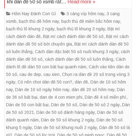
khi dàn đề 50 số xsmb rất…
Read more »
Hôm Nay Đánh Con Gì
3 càng víp hôm nay
,
3 cang
xsmb
,
bạch thủ đề hôm nay
,
bạch thủ đề miền bắc hôm nay
,
bạch thủ lô khung 2 ngày
,
bạch thủ lô khung 3 ngày
,
Bật mí
cách đánh dàn đề
,
Bật mí cách đánh dàn đề 50 số
,
Bật mí cách
đánh dàn đề 50 số bởi chuyên gia
,
Bật mí cách đánh dàn đề 50
số luôn thắng
,
Cách dàn đặc biệt 50 số nuôi khung 3 ngày
,
cách
đánh dàn đề 50 số
,
cách đánh dàn đề 50 số luôn thắng
,
Cách
đánh lô đề dàn 50 con bất bại quanh năm
,
Cách vào tiền dàn de
50 số
,
cau de dep
,
cau xien
,
Chọn ra dàn đề 20 số trong vòng 3
ngày
,
Có nên chơi dàn đề 50 con?
,
dàn đề
,
Dàn de 10 số hôm
nay
,
Dàn de 10 số ngày hôm nay
,
dàn đề 20 số hôm nay
,
Dàn
de 36 số bất bại
,
dan de 4 con mien phi
,
Dàn đề 4 số miễn phí
,
Dàn de 50 con bất bại
,
Dàn de 50 số
,
Dàn de 50 số 2 ngày
,
Dàn
de 50 số 2021
,
Dàn de 50 số đánh hàng ngày
,
Dàn de 50 số
đánh quanh năm
,
Dàn de 50 số khung 2 ngày
,
Dàn de 50 số
khung 5 ngày
,
Dàn de 50 số khung nuôi 2 ngày
,
Dàn đề 50 số là
gì?
,
Dàn de 50 số lộc trời
,
Dàn de 50 số minh ngọc
,
Dàn đề 50