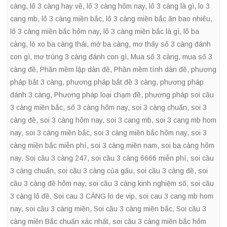
càng
,
lô 3 càng hay về
,
lô 3 càng hôm nay
,
lô 3 càng là gì
,
lo 3
cang mb
,
lô 3 càng miền bắc
,
lô 3 càng miền bắc ăn bao nhiêu
,
lô 3 càng miền bắc hôm nay
,
lô 3 càng miền bắc là gì
,
lô ba
càng
,
lò xo ba càng thái
,
mở ba càng
,
mơ thấy số 3 càng đánh
con gì
,
mơ trúng 3 càng đánh con gì
,
Mua số 3 càng
,
mua số 3
càng đề
,
Phần mềm lập dàn đề
,
Phần mềm tính dàn đề
,
phương
pháp bắt 3 càng
,
phương pháp bắt đề 3 càng
,
phương pháp
đánh 3 càng
,
Phương pháp loại chạm đề
,
phương pháp soi cầu
3 càng miền bắc
,
số 3 càng hôm nay
,
soi 3 càng chuẩn
,
soi 3
càng đề
,
soi 3 càng hôm nay
,
soi 3 cang mb
,
soi 3 cang mb hom
nay
,
soi 3 càng miền bắc
,
soi 3 càng miền bắc hôm nay
,
soi 3
càng miền bắc miễn phí
,
soi 3 càng miền nam
,
soi ba càng hôm
nay
,
Soi cầu 3 càng 247
,
soi cầu 3 càng 6666 miễn phí
,
soi cầu
3 càng chuẩn
,
soi cầu 3 càng của gấu
,
soi cầu 3 càng đề
,
soi
cầu 3 càng đề hôm nay
,
soi cầu 3 càng kinh nghiệm số
,
soi cầu
3 càng lô đề
,
Soi cau 3 CÀNG lo de vip
,
soi cau 3 cang mb hom
nay
,
soi cầu 3 càng miền
,
Soi cầu 3 càng miền bắc
,
Soi cầu 3
càng miền Bắc chuấn xác nhất
,
soi cầu 3 càng miền bắc hôm