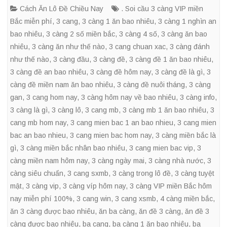
Cách Ăn Lô Đề Chiều Nay
. Soi cầu 3 càng VIP miền
Bắc miễn phí
,
3 cang
,
3 càng 1 ăn bao nhiêu
,
3 càng 1 nghìn an
bao nhiêu
,
3 càng 2 số miền bắc
,
3 càng 4 số
,
3 càng ăn bao
nhiêu
,
3 càng ăn như thế nào
,
3 cang chuan xac
,
3 càng đánh
như thế nào
,
3 càng đầu
,
3 càng đề
,
3 càng đề 1 ăn bao nhiêu
,
3 càng đề an bao nhiêu
,
3 càng đề hôm nay
,
3 càng đề là gì
,
3
càng đề miền nam ăn bao nhiêu
,
3 càng đề nuôi tháng
,
3 càng
gan
,
3 cang hom nay
,
3 càng hôm nay về bao nhiêu
,
3 càng info
,
3 càng là gì
,
3 càng lô
,
3 cang mb
,
3 càng mb 1 ăn bao nhiêu
,
3
cang mb hom nay
,
3 cang mien bac 1 an bao nhieu
,
3 cang mien
bac an bao nhieu
,
3 cang mien bac hom nay
,
3 càng miền bắc là
gì
,
3 càng miền bắc nhân bao nhiêu
,
3 cang mien bac vip
,
3
càng miền nam hôm nay
,
3 càng ngày mai
,
3 càng nhà nước
,
3
càng siêu chuẩn
,
3 cang sxmb
,
3 càng trong lô đề
,
3 càng tuyệt
mật
,
3 càng vip
,
3 càng víp hôm nay
,
3 càng VIP miền Bắc hôm
nay miễn phí 100%
,
3 cang win
,
3 cang xsmb
,
4 càng miền bắc
,
ăn 3 càng được bao nhiêu
,
ăn ba càng
,
ăn đề 3 càng
,
ăn đề 3
càng được bao nhiêu
,
ba cang
,
ba càng 1 ăn bao nhiêu
,
ba