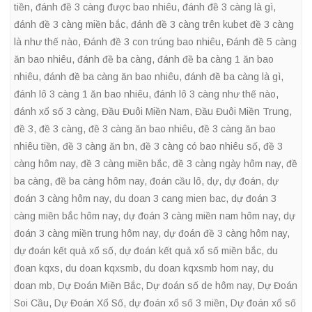
tiền
,
đánh đề 3 càng được bao nhiêu
,
đánh đề 3 càng là gì
,
đánh đề 3 càng miền bắc
,
đánh đề 3 càng trên kubet đề 3 càng
là như thế nào
,
Đánh đề 3 con trúng bao nhiêu
,
Đánh đề 5 càng
ăn bao nhiêu
,
đánh đề ba càng
,
đánh đề ba càng 1 ăn bao
nhiêu
,
đánh đề ba càng ăn bao nhiêu
,
đánh đề ba càng là gì
,
đánh lô 3 càng 1 ăn bao nhiêu
,
đánh lô 3 càng như thế nào
,
đánh xổ số 3 càng
,
Đầu Đuôi Miền Nam
,
Đầu Đuôi Miền Trung
,
đề 3
,
đề 3 càng
,
đề 3 càng ăn bao nhiêu
,
đề 3 càng ăn bao
nhiêu tiền
,
đề 3 càng ăn bn
,
đề 3 càng có bao nhiêu số
,
đề 3
càng hôm nay
,
đề 3 càng miền bắc
,
đề 3 càng ngày hôm nay
,
đề
ba càng
,
đề ba càng hôm nay
,
đoán cầu lô
,
dự
,
dự đoán
,
dự
đoán 3 càng hôm nay
,
du doan 3 cang mien bac
,
dự đoán 3
càng miền bắc hôm nay
,
dự đoán 3 càng miền nam hôm nay
,
dự
đoán 3 càng miền trung hôm nay
,
dự đoán đề 3 càng hôm nay
,
dự đoán kết quả xổ số
,
dự đoán kết quả xổ số miền bắc
,
du
đoan kqxs
,
du doan kqxsmb
,
du doan kqxsmb hom nay
,
du
doan mb
,
Dự Đoán Miền Bắc
,
Dự đoán số de hôm nay
,
Dự Đoán
Soi Cầu
,
Dự Đoán Xổ Số
,
dự đoán xổ số 3 miền
,
Dự đoán xổ số