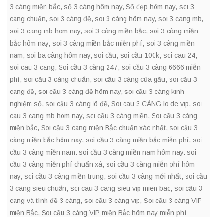
3 càng miền bắc
,
số 3 càng hôm nay
,
Số đẹp hôm nay
,
soi 3
càng chuẩn
,
soi 3 càng đề
,
soi 3 càng hôm nay
,
soi 3 cang mb
,
soi 3 cang mb hom nay
,
soi 3 càng miền bắc
,
soi 3 càng miền
bắc hôm nay
,
soi 3 càng miền bắc miễn phí
,
soi 3 càng miền
nam
,
soi ba càng hôm nay
,
soi cầu
,
soi cầu 100k
,
soi cau 24
,
soi cau 3 cang
,
Soi cầu 3 càng 247
,
soi cầu 3 càng 6666 miễn
phí
,
soi cầu 3 càng chuẩn
,
soi cầu 3 càng của gấu
,
soi cầu 3
càng đề
,
soi cầu 3 càng đề hôm nay
,
soi cầu 3 càng kinh
nghiệm số
,
soi cầu 3 càng lô đề
,
Soi cau 3 CÀNG lo de vip
,
soi
cau 3 cang mb hom nay
,
soi cầu 3 càng miền
,
Soi cầu 3 càng
miền bắc
,
Soi cầu 3 càng miền Bắc chuấn xác nhất
,
soi cầu 3
càng miền bắc hôm nay
,
soi cầu 3 càng miền bắc miễn phí
,
soi
cầu 3 càng miền nam
,
soi cầu 3 càng miền nam hôm nay
,
soi
cầu 3 càng miễn phí chuẩn xá
,
soi cầu 3 càng miễn phí hôm
nay
,
soi cầu 3 càng miền trung
,
soi cầu 3 càng mới nhất
,
soi cầu
3 càng siêu chuẩn
,
soi cau 3 cang sieu vip mien bac
,
soi cầu 3
càng và tính đề 3 càng
,
soi cầu 3 càng vip
,
Soi cầu 3 càng VIP
miền Bắc
,
Soi cầu 3 càng VIP miền Bắc hôm nay miễn phí