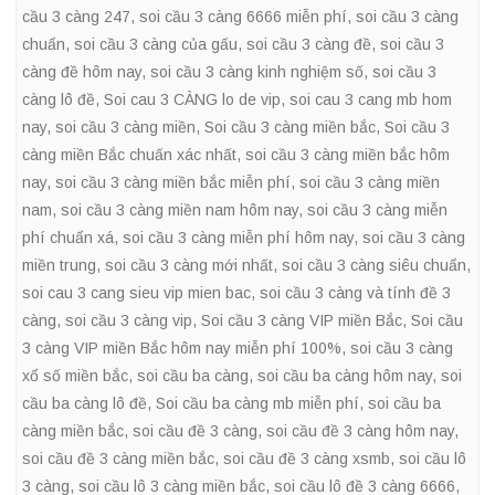
cầu 3 càng 247
,
soi cầu 3 càng 6666 miễn phí
,
soi cầu 3 càng
chuẩn
,
soi cầu 3 càng của gấu
,
soi cầu 3 càng đề
,
soi cầu 3
càng đề hôm nay
,
soi cầu 3 càng kinh nghiệm số
,
soi cầu 3
càng lô đề
,
Soi cau 3 CÀNG lo de vip
,
soi cau 3 cang mb hom
nay
,
soi cầu 3 càng miền
,
Soi cầu 3 càng miền bắc
,
Soi cầu 3
càng miền Bắc chuấn xác nhất
,
soi cầu 3 càng miền bắc hôm
nay
,
soi cầu 3 càng miền bắc miễn phí
,
soi cầu 3 càng miền
nam
,
soi cầu 3 càng miền nam hôm nay
,
soi cầu 3 càng miễn
phí chuẩn xá
,
soi cầu 3 càng miễn phí hôm nay
,
soi cầu 3 càng
miền trung
,
soi cầu 3 càng mới nhất
,
soi cầu 3 càng siêu chuẩn
,
soi cau 3 cang sieu vip mien bac
,
soi cầu 3 càng và tính đề 3
càng
,
soi cầu 3 càng vip
,
Soi cầu 3 càng VIP miền Bắc
,
Soi cầu
3 càng VIP miền Bắc hôm nay miễn phí 100%
,
soi cầu 3 càng
xổ số miền bắc
,
soi cầu ba càng
,
soi cầu ba càng hôm nay
,
soi
cầu ba càng lô đề
,
Soi cầu ba càng mb miễn phí
,
soi cầu ba
càng miền bắc
,
soi cầu đề 3 càng
,
soi cầu đề 3 càng hôm nay
,
soi cầu đề 3 càng miền bắc
,
soi cầu đề 3 càng xsmb
,
soi cầu lô
3 càng
,
soi cầu lô 3 càng miền bắc
,
soi cầu lô đề 3 càng 6666
,