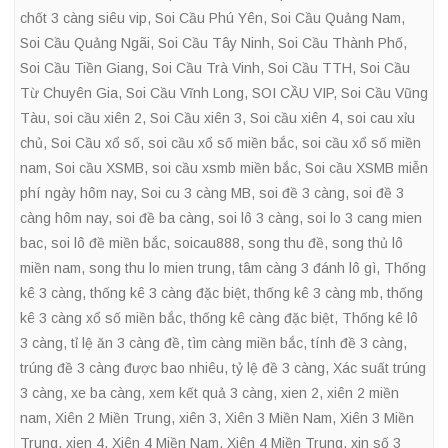
chốt 3 càng siêu vip
,
Soi Cầu Phú Yên
,
Soi Cầu Quảng Nam
,
Soi Cầu Quảng Ngãi
,
Soi Cầu Tây Ninh
,
Soi Cầu Thành Phố
,
Soi Cầu Tiền Giang
,
Soi Cầu Trà Vinh
,
Soi Cầu TTH
,
Soi Cầu
Từ Chuyên Gia
,
Soi Cầu Vĩnh Long
,
SOI CẦU VIP
,
Soi Cầu Vũng
Tàu
,
soi cầu xiên 2
,
Soi Cầu xiên 3
,
Soi cầu xiên 4
,
soi cau xỉu
chủ
,
Soi Cầu xổ số
,
soi cầu xổ số miền bắc
,
soi cầu xổ số miền
nam
,
Soi cầu XSMB
,
soi cầu xsmb miền bắc
,
Soi cầu XSMB miễn
phí ngày hôm nay
,
Soi cu 3 càng MB
,
soi đề 3 càng
,
soi đề 3
càng hôm nay
,
soi đề ba càng
,
soi lô 3 càng
,
soi lo 3 cang mien
bac
,
soi lô đề miền bắc
,
soicau888
,
song thu đề
,
song thủ lô
miền nam
,
song thu lo mien trung
,
tâm càng 3 đánh lô gì
,
Thống
kê 3 càng
,
thống kê 3 càng đặc biệt
,
thống kê 3 càng mb
,
thống
kê 3 càng xổ số miền bắc
,
thống kê càng đặc biệt
,
Thống kê lô
3 càng
,
tỉ lệ ăn 3 càng đề
,
tìm càng miền bắc
,
tính đề 3 càng
,
trúng đề 3 càng được bao nhiêu
,
tỷ lệ đề 3 càng
,
Xác suất trúng
3 càng
,
xe ba càng
,
xem kết quả 3 càng
,
xien 2
,
xiên 2 miền
nam
,
Xiên 2 Miền Trung
,
xiên 3
,
Xiên 3 Miền Nam
,
Xiên 3 Miền
Trung
,
xien 4
,
Xiên 4 Miền Nam
,
Xiên 4 Miền Trung
,
xin số 3