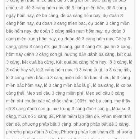
3 càng ăn bao nhiêu tiền
,
đề 3 càng ăn bn
,
đề 3 càng có bao
nhiêu số
,
đề 3 càng hôm nay
,
đề 3 càng miền bắc
,
đề 3 càng
ngày hôm nay
,
đề ba càng
,
đề ba càng hôm nay
,
dự đoán 3
càng hôm nay
,
du doan 3 cang mien bac
,
dự đoán 3 càng miền
bắc hôm nay
,
dự đoán 3 càng miền nam hôm nay
,
dự đoán 3
càng miền trung hôm nay
,
dự đoán đề 3 càng hôm nay
,
Ghép 3
càng
,
ghép 3 càng đề
,
giá 3 càng
,
giá 3 càng đề
,
giá ăn 3 càng
,
hôm nay đánh 3 càng con gì
,
hướng dẫn đánh ba càng
,
kết quả
3 càng
,
kết quả ba càng
,
Kết quả ba càng hôm nay
,
lô 3 càng
,
lô
3 càng hay về
,
lô 3 càng hôm nay
,
lô 3 càng là gì
,
lo 3 cang mb
,
lô 3 càng miền bắc
,
lô 3 càng miền bắc ăn bao nhiêu
,
lô 3 càng
miền bắc hôm nay
,
lô 3 càng miền bắc là gì
,
lô ba càng
,
lò xo ba
càng thái
,
Mẹo soi cầu 3 càng miễn phí
,
Mẹo soi cầu 3 càng
miễn phí chuẩn xác và chắc thắng 100%
,
mở ba càng
,
mơ thấy
số 3 càng đánh con gì
,
mơ trúng 3 càng đánh con gì
,
Mua số 3
càng
,
mua số 3 càng đề
,
Phần mềm lập dàn đề
,
Phần mềm tính
dàn đề
,
phương pháp bắt 3 càng
,
phương pháp bắt đề 3 càng
,
phương pháp đánh 3 càng
,
Phương pháp loại chạm đề
,
phương