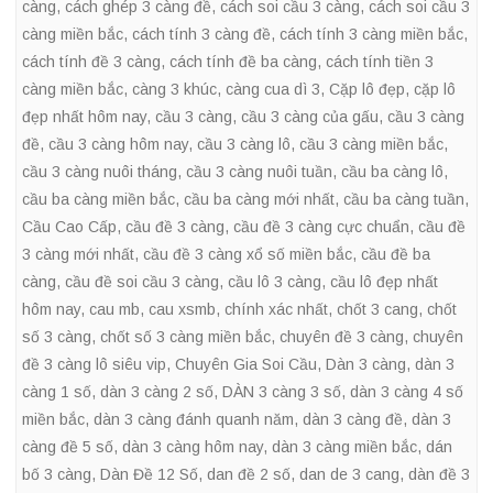
càng
,
cách ghép 3 càng đề
,
cách soi cầu 3 càng
,
cách soi cầu 3
càng miền bắc
,
cách tính 3 càng đề
,
cách tính 3 càng miền bắc
,
cách tính đề 3 càng
,
cách tính đề ba càng
,
cách tính tiền 3
càng miền bắc
,
càng 3 khúc
,
càng cua dì 3
,
Cặp lô đẹp
,
cặp lô
đẹp nhất hôm nay
,
cầu 3 càng
,
cầu 3 càng của gấu
,
cầu 3 càng
đề
,
cầu 3 càng hôm nay
,
cầu 3 càng lô
,
cầu 3 càng miền bắc
,
cầu 3 càng nuôi tháng
,
cầu 3 càng nuôi tuần
,
cầu ba càng lô
,
cầu ba càng miền bắc
,
cầu ba càng mới nhất
,
cầu ba càng tuần
,
Cầu Cao Cấp
,
cầu đề 3 càng
,
cầu đề 3 càng cực chuẩn
,
cầu đề
3 càng mới nhất
,
cầu đề 3 càng xổ số miền bắc
,
cầu đề ba
càng
,
cầu đề soi cầu 3 càng
,
cầu lô 3 càng
,
cầu lô đẹp nhất
hôm nay
,
cau mb
,
cau xsmb
,
chính xác nhất
,
chốt 3 cang
,
chốt
số 3 càng
,
chốt số 3 càng miền bắc
,
chuyên đề 3 càng
,
chuyên
đề 3 càng lô siêu vip
,
Chuyên Gia Soi Cầu
,
Dàn 3 càng
,
dàn 3
càng 1 số
,
dàn 3 càng 2 số
,
DÀN 3 càng 3 số
,
dàn 3 càng 4 số
miền bắc
,
dàn 3 càng đánh quanh năm
,
dàn 3 càng đề
,
dàn 3
càng đề 5 số
,
dàn 3 càng hôm nay
,
dàn 3 càng miền bắc
,
dán
bố 3 càng
,
Dàn Đề 12 Số
,
dan đề 2 số
,
dan de 3 cang
,
dàn đề 3