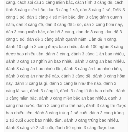
càng
,
cách soi cầu 3 càng miền bắc
,
cách tính 3 càng đề
,
cách
tính 3 càng miền bắc
,
dàn 3 càng 1 số
,
dàn 3 càng 2 số
,
DÀN 3
càng 3 số
,
dàn 3 càng 4 số miền bắc
,
dàn 3 càng đánh quanh
năm
,
dàn 3 càng đề
,
dàn 3 càng đề 5 số
,
dàn 3 càng hôm nay
,
dàn 3 càng miền bắc
,
dán bố 3 càng
,
dan de 3 cang
,
dàn đề 3
càng 5 số
,
dàn đề 3 càng đánh quanh năm
,
Dàn đề 4 càng
,
đánh 10 nghìn 3 càng được bao nhiêu
,
đánh 100 nghìn 3 càng
được bao nhiêu tiền
,
đánh 3 càng
,
đánh 3 càng 1 ăn bao nhiêu
,
đánh 3 càng 10 nghìn ăn bao nhiêu
,
đánh 3 càng ăn bao nhiêu
,
đánh 3 càng ăn bao nhiêu lần
,
đánh 3 càng ăn bao nhiêu tiền
,
đánh 3 càng ăn như thế nào
,
đánh 3 càng đề
,
đánh 3 càng hôm
nay
,
đánh 3 càng là gì
,
đánh 3 càng là như thế nào
,
đánh 3
càng là sao
,
đánh 3 càng lô
,
đánh 3 càng lô ăn bao nhiêu
,
đánh
3 càng miền bắc
,
đánh 3 càng miền bắc ăn bao nhiêu
,
đánh 3
càng nhà nước
,
đánh 3 càng như thế nào
,
đánh 3 càng thì được
bao nhiêu tiền
,
đánh 3 càng trúng 2 số cuối
,
đánh 3 càng trúng
2 số cuối được bao nhiêu tiền
,
đánh 3 càng trúng bao nhiêu
,
đánh 3 càng về 2 số cuối
,
đánh 50 nghìn 3 càng được bao