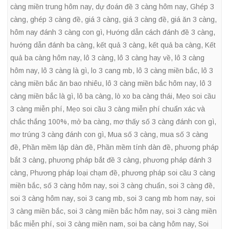
càng miền trung hôm nay
,
dự đoán đề 3 càng hôm nay
,
Ghép 3
càng
,
ghép 3 càng đề
,
giá 3 càng
,
giá 3 càng đề
,
giá ăn 3 càng
,
hôm nay đánh 3 càng con gì
,
Hướng dẫn cách đánh đề 3 càng
,
hướng dẫn đánh ba càng
,
kết quả 3 càng
,
kết quả ba càng
,
Kết
quả ba càng hôm nay
,
lô 3 càng
,
lô 3 càng hay về
,
lô 3 càng
hôm nay
,
lô 3 càng là gì
,
lo 3 cang mb
,
lô 3 càng miền bắc
,
lô 3
càng miền bắc ăn bao nhiêu
,
lô 3 càng miền bắc hôm nay
,
lô 3
càng miền bắc là gì
,
lô ba càng
,
lò xo ba càng thái
,
Mẹo soi cầu
3 càng miễn phí
,
Mẹo soi cầu 3 càng miễn phí chuẩn xác và
chắc thắng 100%
,
mở ba càng
,
mơ thấy số 3 càng đánh con gì
,
mơ trúng 3 càng đánh con gì
,
Mua số 3 càng
,
mua số 3 càng
đề
,
Phần mềm lập dàn đề
,
Phần mềm tính dàn đề
,
phương pháp
bắt 3 càng
,
phương pháp bắt đề 3 càng
,
phương pháp đánh 3
càng
,
Phương pháp loại chạm đề
,
phương pháp soi cầu 3 càng
miền bắc
,
số 3 càng hôm nay
,
soi 3 càng chuẩn
,
soi 3 càng đề
,
soi 3 càng hôm nay
,
soi 3 cang mb
,
soi 3 cang mb hom nay
,
soi
3 càng miền bắc
,
soi 3 càng miền bắc hôm nay
,
soi 3 càng miền
bắc miễn phí
,
soi 3 càng miền nam
,
soi ba càng hôm nay
,
Soi