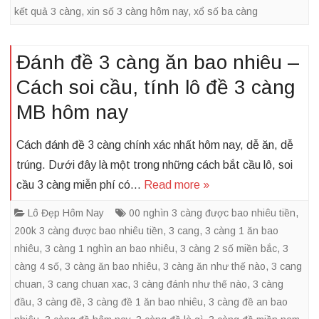
kết quả 3 càng
,
xin số 3 càng hôm nay
,
xổ số ba càng
Đánh đề 3 càng ăn bao nhiêu –
Cách soi cầu, tính lô đề 3 càng
MB hôm nay
Cách đánh đề 3 càng chính xác nhất hôm nay, dễ ăn, dễ
trúng. Dưới đây là một trong những cách bắt cầu lô, soi
cầu 3 càng miễn phí có…
Read more »
Lô Đẹp Hôm Nay
00 nghìn 3 càng được bao nhiêu tiền
,
200k 3 càng được bao nhiêu tiền
,
3 cang
,
3 càng 1 ăn bao
nhiêu
,
3 càng 1 nghìn an bao nhiêu
,
3 càng 2 số miền bắc
,
3
càng 4 số
,
3 càng ăn bao nhiêu
,
3 càng ăn như thế nào
,
3 cang
chuan
,
3 cang chuan xac
,
3 càng đánh như thế nào
,
3 càng
đầu
,
3 càng đề
,
3 càng đề 1 ăn bao nhiêu
,
3 càng đề an bao