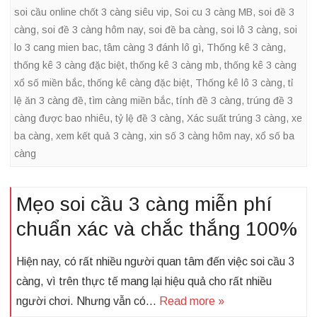
soi cầu online chốt 3 càng siêu vip
,
Soi cu 3 càng MB
,
soi đề 3
càng
,
soi đề 3 càng hôm nay
,
soi đề ba càng
,
soi lô 3 càng
,
soi
lo 3 cang mien bac
,
tâm càng 3 đánh lô gì
,
Thống kê 3 càng
,
thống kê 3 càng đặc biệt
,
thống kê 3 càng mb
,
thống kê 3 càng
xổ số miền bắc
,
thống kê càng đặc biệt
,
Thống kê lô 3 càng
,
tỉ
lệ ăn 3 càng đề
,
tìm càng miền bắc
,
tính đề 3 càng
,
trúng đề 3
càng được bao nhiêu
,
tỷ lệ đề 3 càng
,
Xác suất trúng 3 càng
,
xe
ba càng
,
xem kết quả 3 càng
,
xin số 3 càng hôm nay
,
xổ số ba
càng
Mẹo soi cầu 3 càng miễn phí
chuẩn xác và chắc thắng 100%
Hiện nay, có rất nhiều người quan tâm đến việc soi cầu 3
càng, vì trên thực tế mang lại hiệu quả cho rất nhiều
người chơi. Nhưng vẫn có…
Read more »