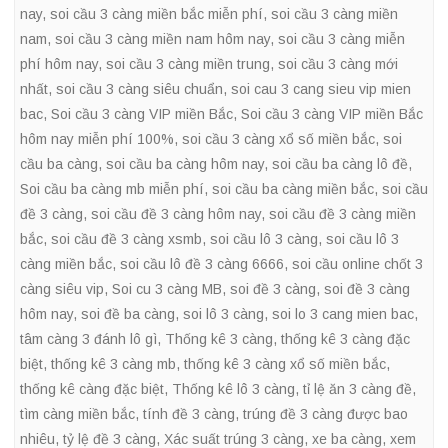
nay
,
soi cầu 3 càng miền bắc miễn phí
,
soi cầu 3 càng miền
nam
,
soi cầu 3 càng miền nam hôm nay
,
soi cầu 3 càng miễn
phí hôm nay
,
soi cầu 3 càng miền trung
,
soi cầu 3 càng mới
nhất
,
soi cầu 3 càng siêu chuẩn
,
soi cau 3 cang sieu vip mien
bac
,
Soi cầu 3 càng VIP miền Bắc
,
Soi cầu 3 càng VIP miền Bắc
hôm nay miễn phí 100%
,
soi cầu 3 càng xổ số miền bắc
,
soi
cầu ba càng
,
soi cầu ba càng hôm nay
,
soi cầu ba càng lô đề
,
Soi cầu ba càng mb miễn phí
,
soi cầu ba càng miền bắc
,
soi cầu
đề 3 càng
,
soi cầu đề 3 càng hôm nay
,
soi cầu đề 3 càng miền
bắc
,
soi cầu đề 3 càng xsmb
,
soi cầu lô 3 càng
,
soi cầu lô 3
càng miền bắc
,
soi cầu lô đề 3 càng 6666
,
soi cầu online chốt 3
càng siêu vip
,
Soi cu 3 càng MB
,
soi đề 3 càng
,
soi đề 3 càng
hôm nay
,
soi đề ba càng
,
soi lô 3 càng
,
soi lo 3 cang mien bac
,
tâm càng 3 đánh lô gì
,
Thống kê 3 càng
,
thống kê 3 càng đặc
biệt
,
thống kê 3 càng mb
,
thống kê 3 càng xổ số miền bắc
,
thống kê càng đặc biệt
,
Thống kê lô 3 càng
,
tỉ lệ ăn 3 càng đề
,
tìm càng miền bắc
,
tính đề 3 càng
,
trúng đề 3 càng được bao
nhiêu
,
tỷ lệ đề 3 càng
,
Xác suất trúng 3 càng
,
xe ba càng
,
xem