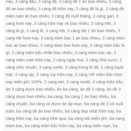
nào
,
3 càng đầu
,
3 càng đề
,
3 càng đề 1 ăn bao nhiêu
,
3 càng
đề an bao nhiêu
,
3 càng đề hôm nay
,
3 càng đề là gì
,
3 càng đề
miền nam ăn bao nhiêu
,
3 càng đề nuôi tháng
,
3 càng gan
,
3
cang hom nay
,
3 càng hôm nay về bao nhiêu
,
3 càng info
,
3
càng là gì
,
3 càng lô
,
3 cang mb
,
3 càng mb 1 ăn bao nhiêu
,
3
cang mb hom nay
,
3 cang mien bac 1 an bao nhieu
,
3 cang mien
bac an bao nhieu
,
3 cang mien bac hom nay
,
3 càng miền bắc là
gì
,
3 càng miền bắc nhân bao nhiêu
,
3 cang mien bac vip
,
3
càng miền nam hôm nay
,
3 càng ngày mai
,
3 càng nhà nước
,
3
càng siêu chuẩn
,
3 cang sxmb
,
3 càng trong lô đề
,
3 càng tuyệt
mật
,
3 càng vip
,
3 càng víp hôm nay
,
3 càng VIP miền Bắc hôm
nay miễn phí 100%
,
3 cang win
,
3 cang xsmb
,
4 càng miền bắc
,
ăn 3 càng được bao nhiêu
,
ăn ba càng
,
ăn đề 3 càng
,
ăn đề 3
càng được bao nhiêu
,
ba cang
,
ba càng 1 ăn bao nhiêu
,
ba
càng chuẩn
,
ba càng có được ăn áp mạn
,
ba càng đề 3 số nuôi
tuần
,
ba càng đề ăn bao nhiêu
,
ba càng đẹp nhất hôm nay
,
ba
càng hôm nay
,
ba càng hôm qua
,
ba càng mb miễn phí
,
ba cang
mien bac
,
ba càng miền bắc hôm nay
,
ba càng miền nam
,
ba