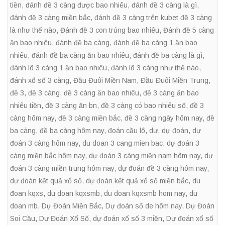
tiền
,
đánh đề 3 càng được bao nhiêu
,
đánh đề 3 càng là gì
,
đánh đề 3 càng miền bắc
,
đánh đề 3 càng trên kubet đề 3 càng
là như thế nào
,
Đánh đề 3 con trúng bao nhiêu
,
Đánh đề 5 càng
ăn bao nhiêu
,
đánh đề ba càng
,
đánh đề ba càng 1 ăn bao
nhiêu
,
đánh đề ba càng ăn bao nhiêu
,
đánh đề ba càng là gì
,
đánh lô 3 càng 1 ăn bao nhiêu
,
đánh lô 3 càng như thế nào
,
đánh xổ số 3 càng
,
Đầu Đuôi Miền Nam
,
Đầu Đuôi Miền Trung
,
đề 3
,
đề 3 càng
,
đề 3 càng ăn bao nhiêu
,
đề 3 càng ăn bao
nhiêu tiền
,
đề 3 càng ăn bn
,
đề 3 càng có bao nhiêu số
,
đề 3
càng hôm nay
,
đề 3 càng miền bắc
,
đề 3 càng ngày hôm nay
,
đề
ba càng
,
đề ba càng hôm nay
,
đoán cầu lô
,
dự
,
dự đoán
,
dự
đoán 3 càng hôm nay
,
du doan 3 cang mien bac
,
dự đoán 3
càng miền bắc hôm nay
,
dự đoán 3 càng miền nam hôm nay
,
dự
đoán 3 càng miền trung hôm nay
,
dự đoán đề 3 càng hôm nay
,
dự đoán kết quả xổ số
,
dự đoán kết quả xổ số miền bắc
,
du
đoan kqxs
,
du doan kqxsmb
,
du doan kqxsmb hom nay
,
du
doan mb
,
Dự Đoán Miền Bắc
,
Dự đoán số de hôm nay
,
Dự Đoán
Soi Cầu
,
Dự Đoán Xổ Số
,
dự đoán xổ số 3 miền
,
Dự đoán xổ số