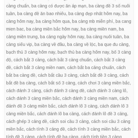
càng chuẩn
,
ba càng có được ăn áp mạn
,
ba càng đề 3 số nuôi
tuần
,
ba càng đề ăn bao nhiêu
,
ba càng đẹp nhất hôm nay
,
ba
càng hôm nay
,
ba càng hôm qua
,
ba càng mb miễn phí
,
ba cang
mien bac
,
ba càng miền bắc hôm nay
,
ba càng miền nam
,
ba
càng miền trung
,
ba càng ngày hôm nay
,
ba càng nuôi tuần
,
ba
càng siêu vip
,
ba càng về đâu
,
ba càng về lộc
,
ba que đu càng
,
bạch thủ 3 càng hôm nay
,
bạch thủ ba càng hôm nay
,
bố 3 càng
độ
,
cách bắt 3 càng
,
cách bắt 3 càng chuẩn
,
cách bắt 3 càng
đề
,
cách bắt 3 càng miền nam
,
cách bắt ba càng chuẩn
,
cách
bắt ba càng đề
,
cách bắt cầu 3 càng
,
cách bắt đề 3 càng
,
cách
bắt đề ba càng
,
cách bắt số 3 càng
,
cách chơi 3 càng miền bắc
,
cách đánh 3 càng
,
cách đánh 3 càng đề
,
cách đánh 3 càng lô
,
cách đánh 3 càng miền bắc
,
cách đánh 3 càng miền nam
,
cách
đánh đề 3 càng miền bắc
,
cách đánh lô 3 càng
,
cách đánh lô 3
càng miền bắc
,
cách đánh lô ba càng
,
cách đánh lô đề 3 càng
,
cách ghép 3 càng đề
,
cách soi cầu 3 càng
,
cách soi cầu 3 càng
miền bắc
,
cách tính 3 càng đề
,
cách tính 3 càng miền bắc
,
cách
tính đề 3 càng
,
cách tính đề ba càng
,
cách tính tiền 3 càng