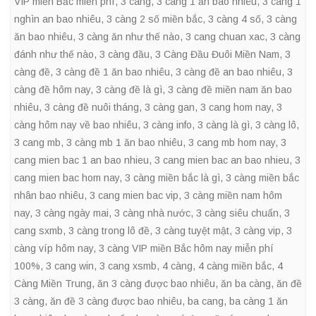
VIP miền Bắc miễn phí
,
3 cang
,
3 càng 1 ăn bao nhiêu
,
3 càng 1
nghìn an bao nhiêu
,
3 càng 2 số miền bắc
,
3 càng 4 số
,
3 càng
ăn bao nhiêu
,
3 càng ăn như thế nào
,
3 cang chuan xac
,
3 càng
đánh như thế nào
,
3 càng đầu
,
3 Càng Đầu Đuôi Miền Nam
,
3
càng đề
,
3 càng đề 1 ăn bao nhiêu
,
3 càng đề an bao nhiêu
,
3
càng đề hôm nay
,
3 càng đề là gì
,
3 càng đề miền nam ăn bao
nhiêu
,
3 càng đề nuôi tháng
,
3 càng gan
,
3 cang hom nay
,
3
càng hôm nay về bao nhiêu
,
3 càng info
,
3 càng là gì
,
3 càng lô
,
3 cang mb
,
3 càng mb 1 ăn bao nhiêu
,
3 cang mb hom nay
,
3
cang mien bac 1 an bao nhieu
,
3 cang mien bac an bao nhieu
,
3
cang mien bac hom nay
,
3 càng miền bắc là gì
,
3 càng miền bắc
nhân bao nhiêu
,
3 cang mien bac vip
,
3 càng miền nam hôm
nay
,
3 càng ngày mai
,
3 càng nhà nước
,
3 càng siêu chuẩn
,
3
cang sxmb
,
3 càng trong lô đề
,
3 càng tuyệt mật
,
3 càng vip
,
3
càng víp hôm nay
,
3 càng VIP miền Bắc hôm nay miễn phí
100%
,
3 cang win
,
3 cang xsmb
,
4 càng
,
4 càng miền bắc
,
4
Càng Miền Trung
,
ăn 3 càng được bao nhiêu
,
ăn ba càng
,
ăn đề
3 càng
,
ăn đề 3 càng được bao nhiêu
,
ba cang
,
ba càng 1 ăn