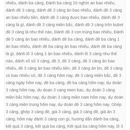
nhiêu
,
đánh ba càng
,
Đánh ba càng 10 nghìn an bao nhiêu
,
đánh đề 3 càng
,
đánh đề 3 càng ăn bao nhiêu
,
đánh đề 3 càng
an bao nhiêu tiền
,
đánh đề 3 càng được bao nhiêu
,
đánh đề 3
càng là gì
,
đánh đề 3 càng miền bắc
,
đánh đề 3 càng trên kubet
đề 3 càng là như thế nào
,
Đánh đề 3 con trúng bao nhiêu
,
Đánh
đề 5 càng ăn bao nhiêu
,
đánh đề ba càng
,
đánh đề ba càng 1
ăn bao nhiêu
,
đánh đề ba càng ăn bao nhiêu
,
đánh đề ba càng
là gì
,
đánh lô 3 càng 1 ăn bao nhiêu
,
đánh lô 3 càng như thế
nào
,
đánh xổ số 3 càng
,
đề 3
,
đề 3 càng
,
đề 3 càng ăn bao
nhiêu
,
đề 3 càng ăn bao nhiêu tiền
,
đề 3 càng ăn bn
,
đề 3 càng
có bao nhiêu số
,
đề 3 càng hôm nay
,
đề 3 càng miền bắc
,
đề 3
càng ngày hôm nay
,
đề ba càng
,
đề ba càng hôm nay
,
dự đoán
3 càng hôm nay
,
du doan 3 cang mien bac
,
dự đoán 3 càng
miền bắc hôm nay
,
dự đoán 3 càng miền nam hôm nay
,
dự đoán
3 càng miền trung hôm nay
,
dự đoán đề 3 càng hôm nay
,
Ghép
3 càng
,
ghép 3 càng đề
,
giá 3 càng
,
giá 3 càng đề
,
giá ăn 3
càng
,
hôm nay đánh 3 càng con gì
,
hướng dẫn đánh ba càng
,
kết quả 3 càng
,
kết quả ba càng
,
Kết quả ba càng hôm nay
,
lô 3