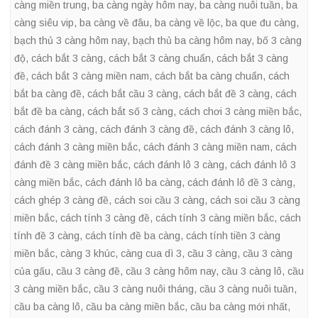
càng miền trung
,
ba càng ngày hôm nay
,
ba càng nuôi tuần
,
ba
càng siêu vip
,
ba càng về đâu
,
ba càng về lộc
,
ba que đu càng
,
bạch thủ 3 càng hôm nay
,
bạch thủ ba càng hôm nay
,
bố 3 càng
độ
,
cách bắt 3 càng
,
cách bắt 3 càng chuẩn
,
cách bắt 3 càng
đề
,
cách bắt 3 càng miền nam
,
cách bắt ba càng chuẩn
,
cách
bắt ba càng đề
,
cách bắt cầu 3 càng
,
cách bắt đề 3 càng
,
cách
bắt đề ba càng
,
cách bắt số 3 càng
,
cách chơi 3 càng miền bắc
,
cách đánh 3 càng
,
cách đánh 3 càng đề
,
cách đánh 3 càng lô
,
cách đánh 3 càng miền bắc
,
cách đánh 3 càng miền nam
,
cách
đánh đề 3 càng miền bắc
,
cách đánh lô 3 càng
,
cách đánh lô 3
càng miền bắc
,
cách đánh lô ba càng
,
cách đánh lô đề 3 càng
,
cách ghép 3 càng đề
,
cách soi cầu 3 càng
,
cách soi cầu 3 càng
miền bắc
,
cách tính 3 càng đề
,
cách tính 3 càng miền bắc
,
cách
tính đề 3 càng
,
cách tính đề ba càng
,
cách tính tiền 3 càng
miền bắc
,
càng 3 khúc
,
càng cua dì 3
,
cầu 3 càng
,
cầu 3 càng
của gấu
,
cầu 3 càng đề
,
cầu 3 càng hôm nay
,
cầu 3 càng lô
,
cầu
3 càng miền bắc
,
cầu 3 càng nuôi tháng
,
cầu 3 càng nuôi tuần
,
cầu ba càng lô
,
cầu ba càng miền bắc
,
cầu ba càng mới nhất
,