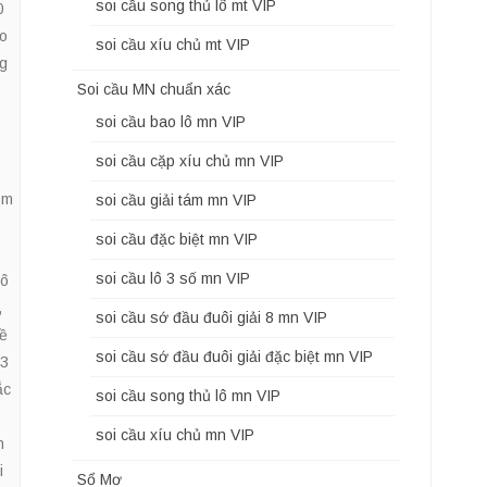
soi cầu song thủ lô mt VIP
0
o
soi cầu xíu chủ mt VIP
ng
Soi cầu MN chuẩn xác
soi cầu bao lô mn VIP
soi cầu cặp xíu chủ mn VIP
ôm
soi cầu giải tám mn VIP
soi cầu đặc biệt mn VIP
soi cầu lô 3 số mn VIP
lô
,
soi cầu sớ đầu đuôi giải 8 mn VIP
ề
soi cầu sớ đầu đuôi giải đặc biệt mn VIP
 3
ắc
soi cầu song thủ lô mn VIP
soi cầu xíu chủ mn VIP
n
i
Sổ Mơ