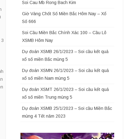
Soi Cau Mb Rong Bach Kim
n
Giờ Vàng Chốt Số Miền Bắc Hôm Nay – Xổ
0
Số 666
3
Soi Cầu Miền Bắc Chính Xác 100 – Cầu Lô
 3
XSMB Hôm Nay
Dự đoán XSMB 26/1/2023 – Soi cầu kết quả
xổ số miền Bắc mùng 5
Dự đoán XSMN 26/1/2023 – Soi cầu kết quả
nh
xổ số miền Nam mùng 5
ăn
ền
Dự đoán XSMT 26/1/2023 – Soi cầu kết quả
xổ số miền Trung mùng 5
Dự đoán XSMB 25/1/2023 – Soi cầu Miền Bắc
mùng 4 Tết năm 2023