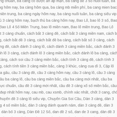
ng chuẩn
,
ba càng có được ăn áp mạn
,
ba càng đề 3 số nuôi tuần
,
ba
ng hôm nay
,
ba càng hôm qua
,
ba càng mb miễn phí
,
ba cang mien bac
SOI CẦU LÔ SONG THỦ
iền trung
,
ba càng ngày hôm nay
,
ba càng nuôi tuần
,
ba càng siêu vip
MB VIP
ủ 3 càng hôm nay
,
bạch thủ ba càng hôm nay
,
Bao Lô
,
bao lô 3 số
,
Ba
Bao Lô 4 Số Miền Trung
,
bao lô miền nam
,
Bao lô miền trung
,
Bao Lô
t 3 càng chuẩn
,
cách bắt 3 càng đề
,
cách bắt 3 càng miền nam
,
cách b
g
,
cách bắt đề 3 càng
,
cách bắt đề ba càng
,
cách bắt số 3 càng
,
cách
ng đề
,
cách đánh 3 càng lô
,
cách đánh 3 càng miền bắc
,
cách đánh 3
h lô 3 càng
,
cách đánh lô 3 càng miền bắc
,
cách đánh lô ba càng
,
các
 càng
,
cách soi cầu 3 càng miền bắc
,
cách tính 3 càng đề
,
cách tính 3
g
,
cách tính tiền 3 càng miền bắc
,
càng 3 khúc
,
càng cua dì 3
,
Cặp lô
ủa gấu
,
cầu 3 càng đề
,
cầu 3 càng hôm nay
,
cầu 3 càng lô
,
cầu 3 càng
ầu ba càng lô
,
cầu ba càng miền bắc
,
cầu ba càng mới nhất
,
cầu ba
cực chuẩn
,
cầu đề 3 càng mới nhất
,
cầu đề 3 càng xổ số miền bắc
,
cầu
 đẹp nhất hôm nay
,
cau mb
,
cau xsmb
,
chính xác nhất
,
chốt 3 cang
,
ch
huyên đề 3 càng lô siêu vip
,
Chuyên Gia Soi Cầu
,
Dàn 3 càng
,
dàn 3
g 4 số miền bắc
,
dàn 3 càng đánh quanh năm
,
dàn 3 càng đề
,
dàn 3
,
dán bố 3 càng
,
Dàn Đề 12 Số
,
dan đề 2 số
,
dan de 3 cang
,
dàn đề 3