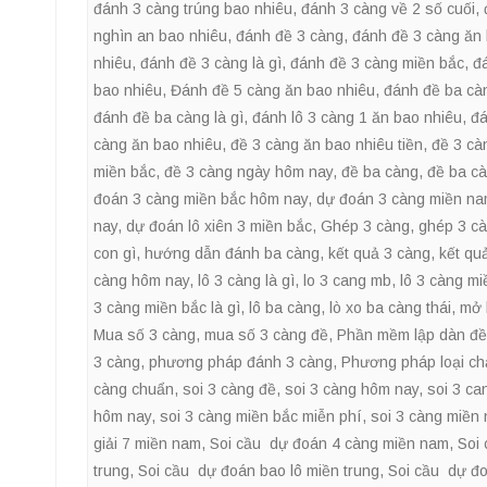
đánh 3 càng trúng bao nhiêu
,
đánh 3 càng về 2 số cuối
,
nghìn an bao nhiêu
,
đánh đề 3 càng
,
đánh đề 3 càng ăn 
nhiêu
,
đánh đề 3 càng là gì
,
đánh đề 3 càng miền bắc
,
đ
bao nhiêu
,
Đánh đề 5 càng ăn bao nhiêu
,
đánh đề ba cà
đánh đề ba càng là gì
,
đánh lô 3 càng 1 ăn bao nhiêu
,
đá
càng ăn bao nhiêu
,
đề 3 càng ăn bao nhiêu tiền
,
đề 3 cà
miền bắc
,
đề 3 càng ngày hôm nay
,
đề ba càng
,
đề ba c
đoán 3 càng miền bắc hôm nay
,
dự đoán 3 càng miền n
nay
,
dự đoán lô xiên 3 miền bắc
,
Ghép 3 càng
,
ghép 3 c
con gì
,
hướng dẫn đánh ba càng
,
kết quả 3 càng
,
kết qu
càng hôm nay
,
lô 3 càng là gì
,
lo 3 cang mb
,
lô 3 càng mi
3 càng miền bắc là gì
,
lô ba càng
,
lò xo ba càng thái
,
mở 
Mua số 3 càng
,
mua số 3 càng đề
,
Phần mềm lập dàn đề
3 càng
,
phương pháp đánh 3 càng
,
Phương pháp loại c
càng chuẩn
,
soi 3 càng đề
,
soi 3 càng hôm nay
,
soi 3 ca
hôm nay
,
soi 3 càng miền bắc miễn phí
,
soi 3 càng miền
giải 7 miền nam
,
Soi cầu dự đoán 4 càng miền nam
,
Soi 
trung
,
Soi cầu dự đoán bao lô miền trung
,
Soi cầu dự đo