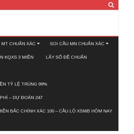
U MT CHUẨN XÁC
SOI CẦU MN CHUẨN XÁC
N KQXS 3 MIỀN
LẤY SỐ ĐỀ CHUẨN
 BAO LÔ MT VIP
SOI CẦU BAO LÔ MN VIP
 CẶP XÍU CHỦ MT
SOI CẦU CẶP XÍU CHỦ MN
VIP
IỀN TỶ LỆ TRÚNG 99%
ĐẶC BIỆT MT VIP
SOI CẦU GIẢI TÁM MN VIP
PHÍ – DỰ ĐOÁN 247
GIẢI TÁM MT VIP
SOI CẦU ĐẶC BIỆT MN VIP
MIỀN BẮC CHÍNH XÁC 100 – CẦU LÔ XSMB HÔM NAY
LÔ 3 SỐ MT VIP
SOI CẦU LÔ 3 SỐ MN VIP