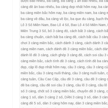
được bao nhiêu
,
ba cang
,
ba càng 1 ăn bao nhiêu
,
ba cà
càng đề ăn bao nhiêu
,
ba càng đẹp nhất hôm nay
,
ba cà
ba càng miền bắc hôm nay
,
ba càng miền nam
,
ba càng m
ba càng về đâu
,
ba càng về lộc
,
ba que đu càng
,
bạch th
Lô 3 Số Miền Nam
,
Bao Lô 4 Số
,
Bao Lô 4 Số Miền Nam
,
Miền Trung 3 Số
,
bố 3 càng độ
,
cách bắt 3 càng
,
cách bắ
ba càng chuẩn
,
cách bắt ba càng đề
,
cách bắt cầu 3 càn
chơi 3 càng miền bắc
,
cách đánh 3 càng
,
cách đánh 3 cà
càng miền nam
,
cách đánh đề 3 càng miền bắc
,
cách đán
đánh lô đề 3 càng
,
cách ghép 3 càng đề
,
cách soi cầu 3
càng miền bắc
,
cách tính đề 3 càng
,
cách tính đề ba càn
đẹp
,
cặp lô đẹp nhất hôm nay
,
cầu 3 càng
,
cầu 3 càng c
miền bắc
,
cầu 3 càng nuôi tháng
,
cầu 3 càng nuôi tuần
,
c
càng tuần
,
Cầu Cao Cấp
,
cầu đề 3 càng
,
cầu đề 3 càng 
đề ba càng
,
cầu đề soi cầu 3 càng
,
cầu lô 3 càng
,
cầu lô
số 3 càng
,
chốt số 3 càng miền bắc
,
chuyên đề 3 càng
,
c
càng 1 số
,
dàn 3 càng 2 số
,
DÀN 3 càng 3 số
,
dàn 3 càn
càng đề 5 số
,
dàn 3 càng hôm nay
,
dàn 3 càng miền bắc