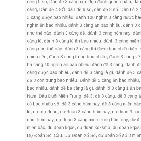
càng 5 số
,
Dàn đề 3 càng cực đẹp đánh quanh năm
,
dàn
càng
,
Dàn đề 4 SỐ
,
dàn đề 6 số
,
dàn đề 8 số
,
Dàn Lô 2 
3 càng được bao nhiêu
,
đánh 100 nghìn 3 càng được bao
nghìn ăn bao nhiêu
,
đánh 3 càng ăn bao nhiêu
,
đánh 3 c
như thế nào
,
đánh 3 càng đề
,
đánh 3 càng hôm nay
,
đánh
càng lô
,
đánh 3 càng lô ăn bao nhiêu
,
đánh 3 càng miền 
càng như thế nào
,
đánh 3 càng thì được bao nhiêu tiền
,
nhiêu tiền
,
đánh 3 càng trúng bao nhiêu
,
đánh 3 càng về 
ba càng 10 nghìn an bao nhiêu
,
đánh đề 3 càng
,
đánh đề
càng được bao nhiêu
,
đánh đề 3 càng là gì
,
đánh đề 3 c
đề 3 con trúng bao nhiêu
,
Đánh đề 5 càng ăn bao nhiêu
bao nhiêu
,
đánh đề ba càng là gì
,
đánh lô 3 càng 1 ăn b
Nam
,
Đầu Đuôi Miền Trung
,
đề 3
,
đề 3 càng
,
đề 3 càng ă
có bao nhiêu số
,
đề 3 càng hôm nay
,
đề 3 càng miền bắc
lô
,
dự
,
dự đoán
,
dự đoán 3 càng hôm nay
,
du doan 3 can
nam hôm nay
,
dự đoán 3 càng miền trung hôm nay
,
dự đ
miền bắc
,
du đoan kqxs
,
du doan kqxsmb
,
du doan kqxs
Dự Đoán Soi Cầu
,
Dự Đoán Xổ Số
,
dự đoán xổ số 3 miề