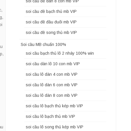
soi cầu đề dàn 8 con mb VIP
c
,
soi cầu đề bạch thủ mb VIP
g
,
soi cầu đề đầu đuôi mb VIP
oi
soi cầu đề song thủ mb VIP
Soi cầu MB chuẩn 100%
au
soi cầu bạch thủ lô 2 nháy 100% win
ip
,
soi cầu dàn lô 10 con mb VIP
soi cầu lô dàn 4 con mb VIP
soi cầu lô dàn 6 con mb VIP
soi cầu lô dàn 8 con mb VIP
soi cầu lô bạch thủ kép mb VIP
soi cầu lô bạch thủ mb VIP
soi cầu lô song thủ kép mb VIP
au