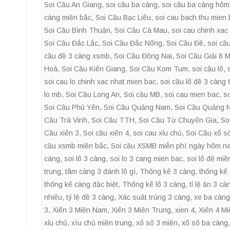
Soi Cầu An Giang
,
soi cầu ba càng
,
soi cầu ba càng hôm
càng miền bắc
,
Soi Cầu Bạc Liêu
,
soi cau bach thu mien 
Soi Cầu Bình Thuận
,
Soi Cầu Cà Mau
,
soi cau chinh xac
Soi Cầu Đắc Lắc
,
Soi Cầu Đắc Nông
,
Soi Cầu Đề
,
soi cầ
cầu đề 3 càng xsmb
,
Soi Cầu Đồng Nai
,
Soi Cầu Giải 8 
Hoà
,
Soi Cầu Kiên Giang
,
Soi Cầu Kom Tum
,
soi cầu lô
,
soi cau lo chinh xac nhat mien bac
,
soi cầu lô đề 3 càng
lo mb
,
Soi Cầu Long An
,
Soi cầu MB
,
soi cau mien bac
,
so
Soi Cầu Phú Yên
,
Soi Cầu Quảng Nam
,
Soi Cầu Quảng 
Cầu Trà Vinh
,
Soi Cầu TTH
,
Soi Cầu Từ Chuyên Gia
,
So
Cầu xiên 3
,
Soi cầu xiên 4
,
soi cau xỉu chủ
,
Soi Cầu xổ s
cầu xsmb miền bắc
,
Soi cầu XSMB miễn phí ngày hôm n
càng
,
soi lô 3 càng
,
soi lo 3 cang mien bac
,
soi lô đề miề
trung
,
tâm càng 3 đánh lô gì
,
Thống kê 3 càng
,
thống kê 
thống kê càng đặc biệt
,
Thống kê lô 3 càng
,
tỉ lệ ăn 3 cà
nhiêu
,
tỷ lệ đề 3 càng
,
Xác suất trúng 3 càng
,
xe ba càng
3
,
Xiên 3 Miền Nam
,
Xiên 3 Miền Trung
,
xien 4
,
Xiên 4 M
xỉu chủ
,
xíu chủ miền trung
,
xổ số 3 miền
,
xổ số ba càng