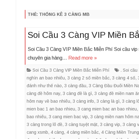
MB VIP
THẺ:
THỐNG KÊ 3 CÀNG MB
SOI CẦU 
MB VIP
Soi Cầu 3 Càng VIP Miền Bắ
SOI CẦU 
MB VIP
Soi Cầu 3 Càng VIP Miền Bắc Miễn Phí Soi cầu vip 
chuyên gia hàng…
Read more »
SOI CẦU
Soi Cầu 3 Càng VIP Miền Bắc Miễn Phí
. Soi cầu
VIP
nghìn an bao nhiêu
,
3 càng 2 số miền bắc
,
3 càng 4 số
,
SOI CẦU 
đánh như thế nào
,
3 càng đầu
,
3 Càng Đầu Đuôi Miền N
càng đề hôm nay
,
3 càng đề là gì
,
3 càng đề miền nam ă
VIP
hôm nay về bao nhiêu
,
3 càng info
,
3 càng là gì
,
3 càng l
mien bac 1 an bao nhieu
,
3 cang mien bac an bao nhieu
SOI CẦU
bao nhiêu
,
3 cang mien bac vip
,
3 càng miền nam hôm n
MB VIP
3 càng trong lô đề
,
3 càng tuyệt mật
,
3 càng vip
,
3 càng 
cang xsmb
,
4 càng
,
4 càng miền bắc
,
4 Càng Miền Trung