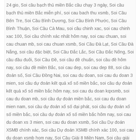
24 gio
,
Soi cầu bạch thủ miền Bắc cầu chạy 3 ngày
,
Soi cầu
bạch thủ miền Bắc miễn phí
,
soi cau bach thu xsmb
,
Soi Cầu
Bến Tre
,
Soi Cầu Bình Dương
,
Soi Cầu Bình Phước
,
Soi Cầu
Bình Thuận
,
Soi Cầu Cà Mau
,
soi câu chinh xac
,
soi cau chinh
xac 100
,
Soi cầu chính xác nhất hôm nay
,
soi cau chuan
,
soi
cau chuan mb
,
soi cau chuan xsmb
,
Soi Cầu Đà Lạt
,
Soi Cầu Đà
Nẵng
,
soi cầu đặc biệt
,
Soi Cầu Đắc Lắc
,
Soi Cầu Đắc Nông
,
Soi
cầu đầu đuôi
,
Soi Cầu Đề
,
soi cầu đề chuẩn
,
soi cầu đề hôm
nay
,
soi cầu đề miền Bắc
,
soi cau dep
,
soi cau dep 88
,
soi cầu
đoán số
,
Soi Cầu Đồng Nai
,
soi cau du doan
,
soi cau du doan 3
mien
,
soi cầu dự đoán kết quả xổ số miền bắc
,
soi cầu dự đoán
kết quả xổ số miền bắc hôm nay
,
soi cau du doan kqxsmb
,
soi
cau du doan mb
,
soi cầu dự đoán miền bắc
,
soi cau du doan
mien nam
,
soi cầu dự đoán xổ số đại phát
,
soi cầu dự đoán xổ
số miền bắc
,
soi cầu dự đoán xổ số miền bắc hôm nay
,
soi cau
du doan xs 3 mien
,
soi cau du doan xsmb
,
Soi cầu Dự đoán
XSMB chính xác
,
Soi cầu Dự đoán XSMB chính xác 100
,
soi cau
du doan xsmb hom nay
,
Soi Cầu Giải 8 Miền Nam
,
Soi cầu giải