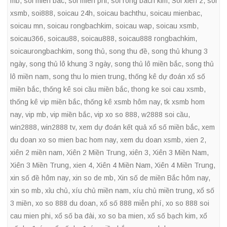
mb
,
soi mien bac
,
soi mien phi
,
soi rong bach kim
,
Soi xiên 2
,
soi
xsmb
,
soi888
,
soicau 24h
,
soicau bachthu
,
soicau mienbac
,
soicau mn
,
soicau rongbachkim
,
soicau wap
,
soicau xsmb
,
soicau366
,
soicau88
,
soicau888
,
soicau888 rongbachkim
,
soicaurongbachkim
,
song thủ
,
song thu đề
,
song thủ khung 3
ngày
,
song thủ lô khung 3 ngày
,
song thủ lô miền bắc
,
song thủ
lô miền nam
,
song thu lo mien trung
,
thống kê dự đoán xổ số
miền bắc
,
thống kê soi cầu miền bắc
,
thong ke soi cau xsmb
,
thống kê vip miền bắc
,
thống kê xsmb hôm nay
,
tk xsmb hom
nay
,
vip mb
,
vip miền bắc
,
vip xo so 888
,
w2888 soi cầu
,
win2888
,
win2888 tv
,
xem dự đoán kết quả xổ số miền bắc
,
xem
du doan xo so mien bac hom nay
,
xem du doan xsmb
,
xien 2
,
xiên 2 miền nam
,
Xiên 2 Miền Trung
,
xiên 3
,
Xiên 3 Miền Nam
,
Xiên 3 Miền Trung
,
xien 4
,
Xiên 4 Miền Nam
,
Xiên 4 Miền Trung
,
xin số đề hôm nay
,
xin so de mb
,
Xin số de miền Bắc hôm nay
,
xin so mb
,
xỉu chủ
,
xíu chủ miền nam
,
xíu chủ miền trung
,
xổ số
3 miền
,
xo so 888 du doan
,
xổ số 888 miễn phí
,
xo so 888 soi
cau mien phi
,
xổ số ba đài
,
xo so ba mien
,
xổ số bạch kim
,
xổ