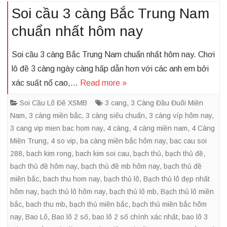
Soi cầu 3 càng Bắc Trung Nam
chuẩn nhất hôm nay
Soi cầu 3 càng Bắc Trung Nam chuẩn nhất hôm nay. Chơi
lô đề 3 càng ngày càng hấp dẫn hơn với các anh em bởi
xác suất nổ cao,…
Read more »
Soi Cầu Lô Đề XSMB
3 cang
,
3 Càng Đầu Đuôi Miền
Nam
,
3 càng miền bắc
,
3 càng siêu chuẩn
,
3 càng víp hôm nay
,
3 cang vip mien bac hom nay
,
4 càng
,
4 càng miền nam
,
4 Càng
Miền Trung
,
4 so vip
,
ba càng miền bắc hôm nay
,
bac cau soi
288
,
bach kim rong
,
bach kim soi cau
,
bạch thủ
,
bạch thủ đề
,
bạch thủ đề hôm nay
,
bạch thủ đề mb hôm nay
,
bạch thủ đề
miền bắc
,
bach thu hom nay
,
bạch thủ lô
,
Bạch thủ lô đẹp nhất
hôm nay
,
bạch thủ lô hôm nay
,
bạch thủ lô mb
,
Bạch thủ lô miền
bắc
,
bach thu mb
,
bạch thủ miền bắc
,
bạch thủ miền bắc hôm
nay
,
Bao Lô
,
Bao lô 2 số
,
bao lô 2 số chính xác nhất
,
bao lô 3