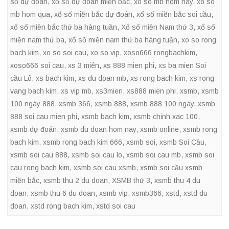
số dự đoán
,
xổ số dự đoán miền bắc
,
xo so mb hom nay
,
xo so
mb hom qua
,
xổ số miền bắc dự đoán
,
xổ số miền bắc soi cầu
,
xổ số miền bắc thứ ba hàng tuần
,
Xổ số miền Nam thứ 3
,
xổ số
miền nam thứ ba
,
xổ số miền nam thứ ba hàng tuần
,
xo so rong
bach kim
,
xo so soi cau
,
xo so vip
,
xoso666 rongbachkim
,
xoso666 soi cau
,
xs 3 miên
,
xs 888 mien phi
,
xs ba mien Soi
cầu Lô
,
xs bach kim
,
xs du doan mb
,
xs rong bach kim
,
xs rong
vang bach kim
,
xs vip mb
,
xs3mien
,
xs888 mien phi
,
xsmb
,
xsmb
100 ngày 888
,
xsmb 366
,
xsmb 888
,
xsmb 888 100 ngay
,
xsmb
888 soi cau mien phi
,
xsmb bach kim
,
xsmb chinh xac 100
,
xsmb dự đoán
,
xsmb du doan hom nay
,
xsmb online
,
xsmb rong
bach kim
,
xsmb rong bach kim 666
,
xsmb soi
,
xsmb Soi Cầu
,
xsmb soi cau 888
,
xsmb soi cau lo
,
xsmb soi cau mb
,
xsmb soi
cau rong bach kim
,
xsmb soi cau xsmb
,
xsmb soi cầu xsmb
miền bắc
,
xsmb thu 2 du doan
,
XSMB thứ 3
,
xsmb thu 4 du
doan
,
xsmb thu 6 du doan
,
xsmb vip
,
xsmb366
,
xstd
,
xstd du
doan
,
xstd rong bach kim
,
xstd soi cau