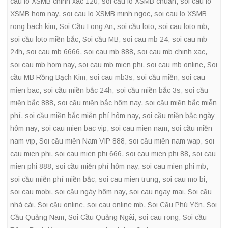
cau lo XSMB chinh xac 120
,
soi cầu lô XSMB chuẩn
,
soi cau lo
XSMB hom nay
,
soi cau lo XSMB minh ngoc
,
soi cau lo XSMB
rong bach kim
,
Soi Cầu Long An
,
soi cầu loto
,
soi cau loto mb
,
soi cầu loto miền bắc
,
Soi cầu MB
,
soi cau mb 24
,
soi cau mb
24h
,
soi cau mb 6666
,
soi cau mb 888
,
soi cau mb chinh xac
,
soi cau mb hom nay
,
soi cau mb mien phi
,
soi cau mb online
,
Soi
cầu MB Rồng Bạch Kim
,
soi cau mb3s
,
soi cầu miền
,
soi cau
mien bac
,
soi cầu miền bắc 24h
,
soi cầu miền bắc 3s
,
soi cầu
miền bắc 888
,
soi cầu miền bắc hôm nay
,
soi cầu miền bắc miễn
phí
,
soi cầu miền bắc miễn phí hôm nay
,
soi cầu miền bắc ngày
hôm nay
,
soi cau mien bac vip
,
soi cau mien nam
,
soi cầu miền
nam vip
,
Soi cầu miền Nam VIP 888
,
soi cầu miền nam wap
,
soi
cau mien phi
,
soi cau mien phi 666
,
soi cau mien phi 88
,
soi cau
mien phi 888
,
soi cầu miễn phí hôm nay
,
soi cau mien phi mb
,
soi cầu miễn phí miền bắc
,
soi cau mien trung
,
soi cau mo bi
,
soi cau mobi
,
soi cầu ngày hôm nay
,
soi cau ngay mai
,
Soi cầu
nhà cái
,
Soi cầu online
,
soi cau online mb
,
Soi Cầu Phú Yên
,
Soi
Cầu Quảng Nam
,
Soi Cầu Quảng Ngãi
,
soi cau rong
,
Soi cầu