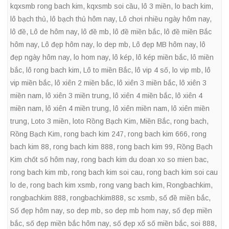
kqxsmb rong bach kim
,
kqxsmb soi cầu
,
lô 3 miền
,
lo bach kim
,
lô bạch thủ
,
lô bạch thủ hôm nay
,
Lô chơi nhiều ngày hôm nay
,
lô đề
,
Lô de hôm nay
,
lô đề mb
,
lô đề miền bắc
,
lô đề miền Bắc
hôm nay
,
Lô đẹp hôm nay
,
lo dep mb
,
Lô đẹp MB hôm nay
,
lô
đẹp ngày hôm nay
,
lo hom nay
,
lô kép
,
lô kép miền bắc
,
lô miền
bắc
,
lô rong bach kim
,
Lô to miền Bắc
,
lô vip 4 số
,
lo vip mb
,
lô
vip miền bắc
,
lô xiên 2 miền bắc
,
lô xiên 3 miền bắc
,
lô xiên 3
miền nam
,
lô xiên 3 miền trung
,
lô xiên 4 miền bắc
,
lô xiên 4
miền nam
,
lô xiên 4 miền trung
,
lô xiên miền nam
,
lô xiên miền
trung
,
Loto 3 miền
,
loto Rồng Bạch Kim
,
Miền Bắc
,
rong bach
,
Rồng Bạch Kim
,
rong bach kim 247
,
rong bach kim 666
,
rong
bach kim 88
,
rong bach kim 888
,
rong bach kim 99
,
Rồng Bạch
Kim chốt số hôm nay
,
rong bach kim du doan xo so mien bac
,
rong bach kim mb
,
rong bach kim soi cau
,
rong bach kim soi cau
lo de
,
rong bach kim xsmb
,
rong vang bach kim
,
Rongbachkim
,
rongbachkim 888
,
rongbachkim888
,
sc xsmb
,
số đề miền bắc
,
Số đẹp hôm nay
,
so dep mb
,
so dep mb hom nay
,
số đẹp miền
bắc
,
số đẹp miền bắc hôm nay
,
số đẹp xổ số miền bắc
,
soi 888
,