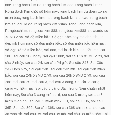
666
,
rong bach kim 88
,
rong bach kim 888
,
rong bach kim 99
,
Rồng Bạch Kim chốt số hôm nay
,
rong bach kim du doan xo so
mien bac
,
rong bach kim mb
,
rong bach kim soi cau
,
rong bach
kim soi cau lo de
,
rong bach kim xsmb
,
rong vang bach kim
,
Rongbachkim
,
rongbachkim 888
,
rongbachkim888
,
sc xsmb
,
sc
XSMB 27/9
,
số đề miền bắc
,
Số đẹp hôm nay
,
so dep mb
,
so
dep mb hom nay
,
số đẹp miền bắc
,
số đẹp miền bắc hôm nay
,
số đẹp xổ số miền bắc
,
soi 888
,
soi bach kim
,
soi cầu
,
soi cau
100
,
soi cau 100 ngay
,
soi cầu 100k
,
soi cau 1h XSMB 27/9
,
soi
cầu 2 nháy
,
soi cau 24
,
soi cầu 24 giờ
,
Soi cầu 247
,
Soi Cầu
247 Hôm Nay
,
Soi cầu 24h
,
soi cau 24h mb
,
soi cầu 24h miền
bắc
,
soi cau 24h XSMB 27/9
,
soi cau 26h XSMB 27/9
,
soi cau
288
,
soi cau 29
,
soi cau 3
,
soi cau 3 cang
,
Soi cầu 3 càng - 3
càng vip hôm nay
,
Soi cầu 3 càng Bắc Trung Nam chuẩn nhất
hôm nay
,
Soi cầu 3 càng miễn phí
,
soi cau 3 mien
,
soi cau 3
mien mien phi
,
soi cầu 3 miền win2888
,
soi cau 336
,
soi cau
365
,
Soi cầu 366
,
Soi cầu 368
,
soi cau 368 chinh xac
,
soi cau
38 wap sh
,
soi cau 3s
,
soi cau 3s mb
,
soi cầu 3s miền bắc
,
soi