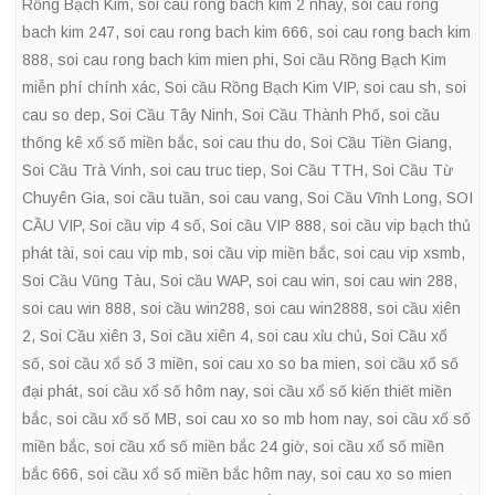
Rồng Bạch Kim
,
soi cau rong bach kim 2 nhay
,
soi cau rong
bach kim 247
,
soi cau rong bach kim 666
,
soi cau rong bach kim
888
,
soi cau rong bach kim mien phi
,
Soi cầu Rồng Bạch Kim
miễn phí chính xác
,
Soi cầu Rồng Bạch Kim VIP
,
soi cau sh
,
soi
cau so dep
,
Soi Cầu Tây Ninh
,
Soi Cầu Thành Phố
,
soi cầu
thống kê xổ số miền bắc
,
soi cau thu do
,
Soi Cầu Tiền Giang
,
Soi Cầu Trà Vinh
,
soi cau truc tiep
,
Soi Cầu TTH
,
Soi Cầu Từ
Chuyên Gia
,
soi cầu tuần
,
soi cau vang
,
Soi Cầu Vĩnh Long
,
SOI
CẦU VIP
,
Soi cầu vip 4 số
,
Soi cầu VIP 888
,
soi cầu vip bạch thủ
phát tài
,
soi cau vip mb
,
soi cầu vip miền bắc
,
soi cau vip xsmb
,
Soi Cầu Vũng Tàu
,
Soi cầu WAP
,
soi cau win
,
soi cau win 288
,
soi cau win 888
,
soi cầu win288
,
soi cau win2888
,
soi cầu xiên
2
,
Soi Cầu xiên 3
,
Soi cầu xiên 4
,
soi cau xỉu chủ
,
Soi Cầu xổ
số
,
soi cầu xổ số 3 miền
,
soi cau xo so ba mien
,
soi cầu xổ số
đại phát
,
soi cầu xổ số hôm nay
,
soi cầu xổ số kiến thiết miền
bắc
,
soi cầu xổ số MB
,
soi cau xo so mb hom nay
,
soi cầu xổ số
miền bắc
,
soi cầu xổ số miền bắc 24 giờ
,
soi cầu xổ số miền
bắc 666
,
soi cầu xổ số miền bắc hôm nay
,
soi cau xo so mien