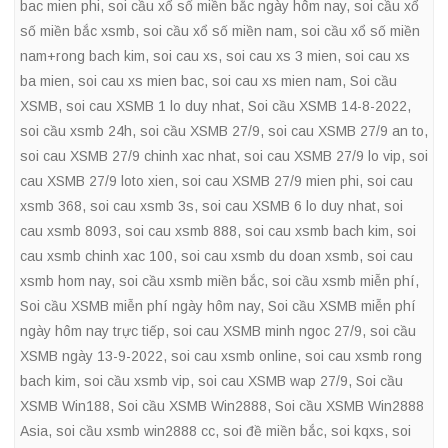
bac mien phi
,
soi cầu xổ số miền bắc ngày hôm nay
,
soi cầu xổ
số miền bắc xsmb
,
soi cầu xổ số miền nam
,
soi cầu xổ số miền
nam+rong bach kim
,
soi cau xs
,
soi cau xs 3 mien
,
soi cau xs
ba mien
,
soi cau xs mien bac
,
soi cau xs mien nam
,
Soi cầu
XSMB
,
soi cau XSMB 1 lo duy nhat
,
Soi cầu XSMB 14-8-2022
,
soi cầu xsmb 24h
,
soi cầu XSMB 27/9
,
soi cau XSMB 27/9 an to
,
soi cau XSMB 27/9 chinh xac nhat
,
soi cau XSMB 27/9 lo vip
,
soi
cau XSMB 27/9 loto xien
,
soi cau XSMB 27/9 mien phi
,
soi cau
xsmb 368
,
soi cau xsmb 3s
,
soi cau XSMB 6 lo duy nhat
,
soi
cau xsmb 8093
,
soi cau xsmb 888
,
soi cau xsmb bach kim
,
soi
cau xsmb chinh xac 100
,
soi cau xsmb du doan xsmb
,
soi cau
xsmb hom nay
,
soi cầu xsmb miền bắc
,
soi cầu xsmb miễn phí
,
Soi cầu XSMB miễn phí ngày hôm nay
,
Soi cầu XSMB miễn phí
ngày hôm nay trực tiếp
,
soi cau XSMB minh ngoc 27/9
,
soi cầu
XSMB ngày 13-9-2022
,
soi cau xsmb online
,
soi cau xsmb rong
bach kim
,
soi cầu xsmb vip
,
soi cau XSMB wap 27/9
,
Soi cầu
XSMB Win188
,
Soi cầu XSMB Win2888
,
Soi cầu XSMB Win2888
Asia
,
soi cầu xsmb win2888 cc
,
soi đề miền bắc
,
soi kqxs
,
soi