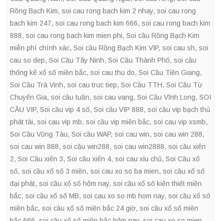
Rồng Bạch Kim
,
soi cau rong bach kim 2 nhay
,
soi cau rong
bach kim 247
,
soi cau rong bach kim 666
,
soi cau rong bach kim
888
,
soi cau rong bach kim mien phi
,
Soi cầu Rồng Bạch Kim
miễn phí chính xác
,
Soi cầu Rồng Bạch Kim VIP
,
soi cau sh
,
soi
cau so dep
,
Soi Cầu Tây Ninh
,
Soi Cầu Thành Phố
,
soi cầu
thống kê xổ số miền bắc
,
soi cau thu do
,
Soi Cầu Tiền Giang
,
Soi Cầu Trà Vinh
,
soi cau truc tiep
,
Soi Cầu TTH
,
Soi Cầu Từ
Chuyên Gia
,
soi cầu tuần
,
soi cau vang
,
Soi Cầu Vĩnh Long
,
SOI
CẦU VIP
,
Soi cầu vip 4 số
,
Soi cầu VIP 888
,
soi cầu vip bạch thủ
phát tài
,
soi cau vip mb
,
soi cầu vip miền bắc
,
soi cau vip xsmb
,
Soi Cầu Vũng Tàu
,
Soi cầu WAP
,
soi cau win
,
soi cau win 288
,
soi cau win 888
,
soi cầu win288
,
soi cau win2888
,
soi cầu xiên
2
,
Soi Cầu xiên 3
,
Soi cầu xiên 4
,
soi cau xỉu chủ
,
Soi Cầu xổ
số
,
soi cầu xổ số 3 miền
,
soi cau xo so ba mien
,
soi cầu xổ số
đại phát
,
soi cầu xổ số hôm nay
,
soi cầu xổ số kiến thiết miền
bắc
,
soi cầu xổ số MB
,
soi cau xo so mb hom nay
,
soi cầu xổ số
miền bắc
,
soi cầu xổ số miền bắc 24 giờ
,
soi cầu xổ số miền
bắc 666
,
soi cầu xổ số miền bắc hôm nay
,
soi cau xo so mien