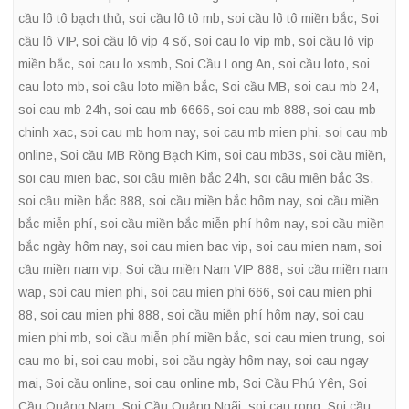
cầu lô tô bạch thủ
,
soi cầu lô tô mb
,
soi cầu lô tô miền bắc
,
Soi
cầu lô VIP
,
soi cầu lô vip 4 số
,
soi cau lo vip mb
,
soi cầu lô vip
miền bắc
,
soi cau lo xsmb
,
Soi Cầu Long An
,
soi cầu loto
,
soi
cau loto mb
,
soi cầu loto miền bắc
,
Soi cầu MB
,
soi cau mb 24
,
soi cau mb 24h
,
soi cau mb 6666
,
soi cau mb 888
,
soi cau mb
chinh xac
,
soi cau mb hom nay
,
soi cau mb mien phi
,
soi cau mb
online
,
Soi cầu MB Rồng Bạch Kim
,
soi cau mb3s
,
soi cầu miền
,
soi cau mien bac
,
soi cầu miền bắc 24h
,
soi cầu miền bắc 3s
,
soi cầu miền bắc 888
,
soi cầu miền bắc hôm nay
,
soi cầu miền
bắc miễn phí
,
soi cầu miền bắc miễn phí hôm nay
,
soi cầu miền
bắc ngày hôm nay
,
soi cau mien bac vip
,
soi cau mien nam
,
soi
cầu miền nam vip
,
Soi cầu miền Nam VIP 888
,
soi cầu miền nam
wap
,
soi cau mien phi
,
soi cau mien phi 666
,
soi cau mien phi
88
,
soi cau mien phi 888
,
soi cầu miễn phí hôm nay
,
soi cau
mien phi mb
,
soi cầu miễn phí miền bắc
,
soi cau mien trung
,
soi
cau mo bi
,
soi cau mobi
,
soi cầu ngày hôm nay
,
soi cau ngay
mai
,
Soi cầu online
,
soi cau online mb
,
Soi Cầu Phú Yên
,
Soi
Cầu Quảng Nam
,
Soi Cầu Quảng Ngãi
,
soi cau rong
,
Soi cầu