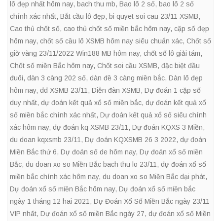
lô đẹp nhất hôm nay
,
bach thu mb
,
Bao lô 2 số
,
bao lô 2 số
chính xác nhất
,
Bắt cầu lô đẹp
,
bi quyet soi cau 23/11 XSMB
,
Cao thủ chốt số
,
cao thủ chốt số miền bắc hôm nay
,
cặp số đẹp
hôm nay
,
chốt số cầu lô XSMB hôm nay siêu chuẩn xác
,
Chốt số
giờ vàng 23/11/2022 Win188 MB hôm nay
,
chốt số lô giải tám
,
Chốt số miền Bắc hôm nay
,
Chốt soi cầu XSMB
,
đặc biệt đầu
đuôi
,
dàn 3 càng 202 số
,
dàn đề 3 càng miền bắc
,
Dàn lô đẹp
hôm nay
,
dd XSMB 23/11
,
Diễn đàn XSMB
,
Dự đoán 1 cặp số
duy nhất
,
dự đoán kết quả xổ số miền bắc
,
dự đoán kết quả xổ
số miền bắc chính xác nhất
,
Dự đoán kết quả xổ số siêu chính
xác hôm nay
,
dự đoán kq XSMB 23/11
,
Dự đoán KQXS 3 Miền
,
du doan kqxsmb 23/11
,
Dự đoán KQXSMB 26 3 2022
,
dự đoán
Miền Bắc thứ 6
,
Dự đoán số de hôm nay
,
Dự đoán xổ số miền
Bắc
,
du doan xo so Miền Bắc bach thu lo 23/11
,
dự đoán xổ số
miền bắc chính xác hôm nay
,
du doan xo so Miền Bắc dại phát
,
Dự đoán xổ số miền Bắc hôm nay
,
Dự đoán xổ số miền bắc
ngày 1 tháng 12 hai 2021
,
Dự Đoán Xổ Số Miền Bắc ngày 23/11
VIP nhất
,
Dự đoán xổ số miền Bắc ngày 27
,
dự đoán xổ số Miền