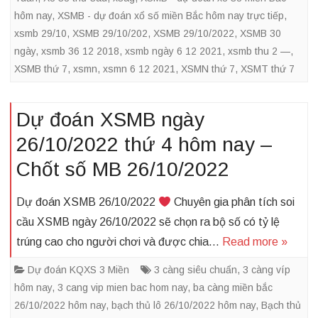
hôm nay
,
XSMB - dự đoán xổ số miền Bắc hôm nay trực tiếp
,
xsmb 29/10
,
XSMB 29/10/202
,
XSMB 29/10/2022
,
XSMB 30
ngày
,
xsmb 36 12 2018
,
xsmb ngày 6 12 2021
,
xsmb thu 2 —
,
XSMB thứ 7
,
xsmn
,
xsmn 6 12 2021
,
XSMN thứ 7
,
XSMT thứ 7
Dự đoán XSMB ngày
26/10/2022 thứ 4 hôm nay –
Chốt số MB 26/10/2022
Dự đoán XSMB 26/10/2022
Chuyên gia phân tích soi
cầu XSMB ngày 26/10/2022 sẽ chọn ra bộ số có tỷ lệ
trúng cao cho người chơi và được chia…
Read more »
Dự đoán KQXS 3 Miền
3 càng siêu chuẩn
,
3 càng víp
hôm nay
,
3 cang vip mien bac hom nay
,
ba càng miền bắc
26/10/2022 hôm nay
,
bạch thủ lô 26/10/2022 hôm nay
,
Bạch thủ