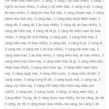
VIP miền Bắc miễn phí
,
3 cang
,
3 càng 1 ăn bao nhiêu
,
3 càng 1
nghìn an bao nhiêu
,
3 càng 2 số miền bắc
,
3 càng 4 số
,
3 càng
ăn bao nhiêu
,
3 càng ăn như thế nào
,
3 cang chuan xac
,
3 càng
đánh như thế nào
,
3 càng đầu
,
3 Càng Đầu Đuôi Miền Nam
,
3
càng đề
,
3 càng đề 1 ăn bao nhiêu
,
3 càng đề an bao nhiêu
,
3
càng đề hôm nay
,
3 càng đề là gì
,
3 càng đề miền nam ăn bao
nhiêu
,
3 càng đề nuôi tháng
,
3 càng gan
,
3 cang hom nay
,
3
càng hôm nay về bao nhiêu
,
3 càng info
,
3 càng là gì
,
3 càng lô
,
3 cang mb
,
3 càng mb 1 ăn bao nhiêu
,
3 cang mb hom nay
,
3
cang mien bac 1 an bao nhieu
,
3 cang mien bac an bao nhieu
,
3
cang mien bac hom nay
,
3 càng miền bắc là gì
,
3 càng miền bắc
nhân bao nhiêu
,
3 cang mien bac vip
,
3 càng miền nam hôm
nay
,
3 càng ngày mai
,
3 càng nhà nước
,
3 càng siêu chuẩn
,
3
cang sxmb
,
3 càng trong lô đề
,
3 càng tuyệt mật
,
3 càng vip
,
3
càng víp hôm nay
,
3 càng VIP miền Bắc hôm nay miễn phí
100%
,
3 cang win
,
3 cang xsmb
,
4 càng
,
4 càng miền bắc
,
4
Càng Miền Trung
,
ăn 3 càng được bao nhiêu
,
ăn ba càng
,
ăn đề
3 càng
,
ăn đề 3 càng được bao nhiêu
,
ba cang
,
ba càng 1 ăn