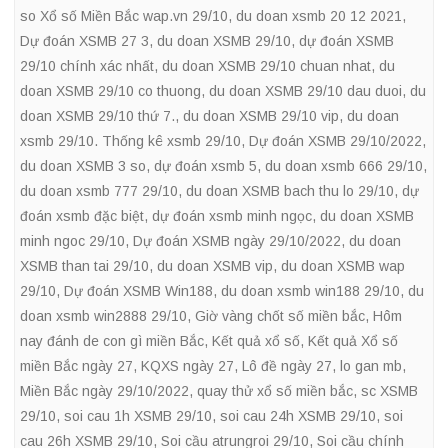
so Xổ số Miền Bắc wap.vn 29/10
,
du doan xsmb 20 12 2021
,
Dự đoán XSMB 27 3
,
du doan XSMB 29/10
,
dự đoán XSMB
29/10 chính xác nhất
,
du doan XSMB 29/10 chuan nhat
,
du
doan XSMB 29/10 co thuong
,
du doan XSMB 29/10 dau duoi
,
du
doan XSMB 29/10 thứ 7.
,
du doan XSMB 29/10 vip
,
du doan
xsmb 29/10. Thống kê xsmb 29/10
,
Dự đoán XSMB 29/10/2022
,
du doan XSMB 3 so
,
dự đoán xsmb 5
,
du doan xsmb 666 29/10
,
du doan xsmb 777 29/10
,
du doan XSMB bach thu lo 29/10
,
dự
đoán xsmb đặc biệt
,
dự đoán xsmb minh ngọc
,
du doan XSMB
minh ngoc 29/10
,
Dự đoán XSMB ngày 29/10/2022
,
du doan
XSMB than tai 29/10
,
du doan XSMB vip
,
du doan XSMB wap
29/10
,
Dự đoán XSMB Win188
,
du doan xsmb win188 29/10
,
du
doan xsmb win2888 29/10
,
Giờ vàng chốt số miền bắc
,
Hôm
nay đánh de con gì miền Bắc
,
Kết quả xổ số
,
Kết quả Xổ số
miền Bắc ngày 27
,
KQXS ngày 27
,
Lô đề ngày 27
,
lo gan mb
,
Miền Bắc ngày 29/10/2022
,
quay thử xổ số miền bắc
,
sc XSMB
29/10
,
soi cau 1h XSMB 29/10
,
soi cau 24h XSMB 29/10
,
soi
cau 26h XSMB 29/10
,
Soi cầu atrungroi 29/10
,
Soi cầu chính