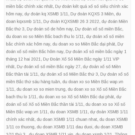
miền bắc chính xác nhất
,
Dự đoán kết quả xổ số siêu chính xác
hôm nay
,
dự đoán kq XSMB 1/11
,
Dự đoán KQXS 3 Miền
,
du
doan kqxsmb 1/11
,
Dự đoán KQXSMB 26 3 2022
,
dự đoán Miền
Bắc thứ 3
,
Dự đoán số de hôm nay
,
Dự đoán xổ số miền Bắc
,
du doan xo so Miền Bắc bach thu lo 1/11
,
dự đoán xổ số miền
bắc chính xác hôm nay
,
du doan xo so Miền Bắc dại phát
,
Dự
đoán xổ số miền Bắc hôm nay
,
Dự đoán xổ số miền bắc ngày 1
tháng 12 hai 2021
,
Dự Đoán Xổ Số Miền Bắc ngày 1/11 VIP
nhất
,
Dự đoán xổ số miền Bắc ngày 27
,
dự đoán xổ số Miền
Bắc thần tài 1/11
,
dự đoán xổ số Miền Bắc thứ 3
,
Dự đoán xổ số
miền Bắc thứ sáu hàng tuần
,
du doan xo so Miền Bắc wap.vn
1/11
,
du doan xo so mien trung
,
du doan xo so Xổ số Miền Bắc
bach thu lo 1/11
,
du doan xo so Xổ số Miền Bắc dại phát
,
dự
đoán xổ số Xổ số Miền Bắc thần tài 1/11
,
du doan xo so Xổ số
Miền Bắc wap.vn 1/11
,
du doan XSMB 1/11
,
dự đoán XSMB 1/11
chính xác nhất
,
du doan XSMB 1/11 chuan nhat
,
du doan XSMB
1/11 co thuong
,
du doan XSMB 1/11 dau duoi
,
du doan XSMB
1/11 thứ 3.
,
du doan XSMB 1/11 vip
,
du doan xsmb 1/11. Thống