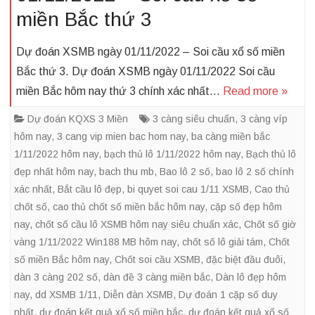
miền Bắc thứ 3
Dự đoán XSMB ngày 01/11/2022 – Soi cầu xổ số miền
Bắc thứ 3. Dự đoán XSMB ngày 01/11/2022 Soi cầu
miền Bắc hôm nay thứ 3 chính xác nhất…
Read more »
Dự đoán KQXS 3 Miền
3 càng siêu chuẩn
,
3 càng víp
hôm nay
,
3 cang vip mien bac hom nay
,
ba càng miền bắc
1/11/2022 hôm nay
,
bạch thủ lô 1/11/2022 hôm nay
,
Bạch thủ lô
đẹp nhất hôm nay
,
bach thu mb
,
Bao lô 2 số
,
bao lô 2 số chính
xác nhất
,
Bắt cầu lô đẹp
,
bi quyet soi cau 1/11 XSMB
,
Cao thủ
chốt số
,
cao thủ chốt số miền bắc hôm nay
,
cặp số đẹp hôm
nay
,
chốt số cầu lô XSMB hôm nay siêu chuẩn xác
,
Chốt số giờ
vàng 1/11/2022 Win188 MB hôm nay
,
chốt số lô giải tám
,
Chốt
số miền Bắc hôm nay
,
Chốt soi cầu XSMB
,
đặc biệt đầu đuôi
,
dàn 3 càng 202 số
,
dàn đề 3 càng miền bắc
,
Dàn lô đẹp hôm
nay
,
dd XSMB 1/11
,
Diễn đàn XSMB
,
Dự đoán 1 cặp số duy
nhất
,
dự đoán kết quả xổ số miền bắc
,
dự đoán kết quả xổ số