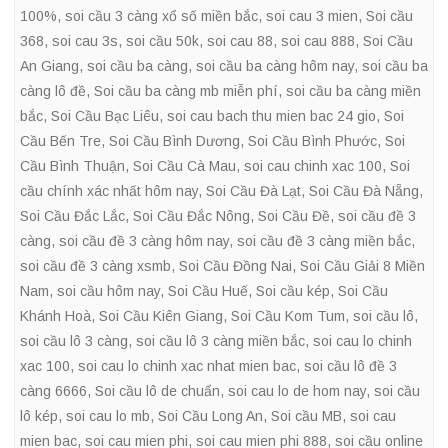
100%
,
soi cầu 3 càng xổ số miền bắc
,
soi cau 3 mien
,
Soi cầu
368
,
soi cau 3s
,
soi cầu 50k
,
soi cau 88
,
soi cau 888
,
Soi Cầu
An Giang
,
soi cầu ba càng
,
soi cầu ba càng hôm nay
,
soi cầu ba
càng lô đề
,
Soi cầu ba càng mb miễn phí
,
soi cầu ba càng miền
bắc
,
Soi Cầu Bạc Liêu
,
soi cau bach thu mien bac 24 gio
,
Soi
Cầu Bến Tre
,
Soi Cầu Bình Dương
,
Soi Cầu Bình Phước
,
Soi
Cầu Bình Thuận
,
Soi Cầu Cà Mau
,
soi cau chinh xac 100
,
Soi
cầu chính xác nhất hôm nay
,
Soi Cầu Đà Lạt
,
Soi Cầu Đà Nẵng
,
Soi Cầu Đắc Lắc
,
Soi Cầu Đắc Nông
,
Soi Cầu Đề
,
soi cầu đề 3
càng
,
soi cầu đề 3 càng hôm nay
,
soi cầu đề 3 càng miền bắc
,
soi cầu đề 3 càng xsmb
,
Soi Cầu Đồng Nai
,
Soi Cầu Giải 8 Miền
Nam
,
soi cầu hôm nay
,
Soi Cầu Huế
,
Soi cầu kép
,
Soi Cầu
Khánh Hoà
,
Soi Cầu Kiên Giang
,
Soi Cầu Kom Tum
,
soi cầu lô
,
soi cầu lô 3 càng
,
soi cầu lô 3 càng miền bắc
,
soi cau lo chinh
xac 100
,
soi cau lo chinh xac nhat mien bac
,
soi cầu lô đề 3
càng 6666
,
Soi cầu lô de chuẩn
,
soi cau lo de hom nay
,
soi cầu
lô kép
,
soi cau lo mb
,
Soi Cầu Long An
,
Soi cầu MB
,
soi cau
mien bac
,
soi cau mien phi
,
soi cau mien phi 888
,
soi cầu online