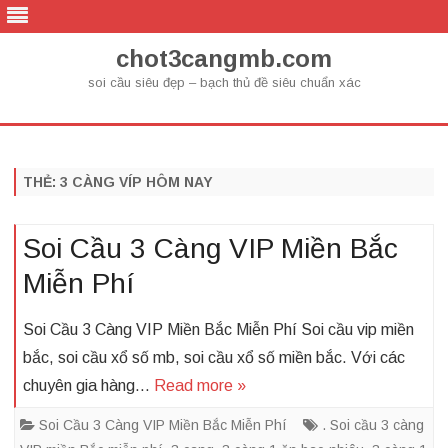
chot3cangmb.com
soi cầu siêu đẹp – bạch thủ đề siêu chuẩn xác
Skip
to
content
THẺ:
3 CÀNG VÍP HÔM NAY
Soi Cầu 3 Càng VIP Miền Bắc
Miễn Phí
Soi Cầu 3 Càng VIP Miền Bắc Miễn Phí Soi cầu vip miền
bắc, soi cầu xổ số mb, soi cầu xổ số miền bắc. Với các
chuyên gia hàng…
Read more »
Soi Cầu 3 Càng VIP Miền Bắc Miễn Phí
. Soi cầu 3 càng