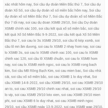
xác nhất hôm nay
,
Soi cầu dự đoán Miền Bắc thứ 7
,
Soi cầu dự
đoán Xổ Số
,
soi cầu dự đoán xổ số miền bắc hôm nay
,
Soi cầu
dự đoán xổ số Miền Bắc thứ 7
,
Soi cầu dự đoán xổ số Miền Bắc
thứ 7 tối nay
,
soi cau du đoan XSMB 29/10
,
Soi cầu Dự đoán
XSMB chính xác 100
,
soi cầu kết quả xổ số miền bắc
,
soi cầu
kết quả Xổ Số Miền Bắc 9-9-2022
,
soi cầu kết quả Xổ Số Miền
Bắc thứ 7
,
soi cau lo 3s XSMB 29/10
,
soi cầu lô kép xsmb
,
soi
cầu lô mn âm dương
,
soi cau lo XSMB 2 nhay hom nay
,
soi cau
lo XSMB 3s
,
soi cau lo XSMB chinh xac 100
,
soi cau lo XSMB
chinh xac 120
,
soi cầu lô XSMB chuẩn
,
soi cau lo XSMB hom
nay
,
soi cau lo XSMB minh ngoc
,
soi cau lo XSMB rong bach
kim
,
Soi cầu MB Rồng Bạch Kim
,
soi cau mien bac
,
Soi cầu nhà
cái
,
soi cầu xổ số miền bắc
,
soi cau XSMB 1 lo duy nhat
,
Soi
cầu XSMB 14-8-2022
,
soi cầu XSMB 29/10
,
soi cau XSMB 29/10
an to
,
soi cau XSMB 29/10 chinh xac nhat
,
soi cau XSMB 29/10
lo vip
,
soi cau XSMB 29/10 loto xien
,
soi cau XSMB 29/10 mien
phi
,
soi cau XSMB 6 lo duy nhat
,
soi cau XSMB minh ngoc
29/10
,
soi cầu XSMB ngày 13-9-2022
,
soi cau XSMB wap 29/10
,