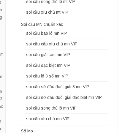
soi cầu song thủ lô mt VIP
0
o
soi cầu xíu chủ mt VIP
ng
Soi cầu MN chuẩn xác
soi cầu bao lô mn VIP
soi cầu cặp xíu chủ mn VIP
ôm
soi cầu giải tám mn VIP
soi cầu đặc biệt mn VIP
soi cầu lô 3 số mn VIP
lô
,
soi cầu sớ đầu đuôi giải 8 mn VIP
ề
soi cầu sớ đầu đuôi giải đặc biệt mn VIP
 3
ắc
soi cầu song thủ lô mn VIP
soi cầu xíu chủ mn VIP
n
i
Sổ Mơ