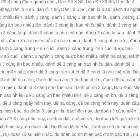
 đề 3 càng đánh quanh năm
,
Dàn Đề 3 Số
,
Dàn Đề 30 Số
,
Dàn đề 4
Nháy
,
Dàn lô 3 số
,
dàn lô 4 số
,
Dàn Lô 5 Số
,
dan lo 6 so
,
đánh 10 nghì
 nhiêu tiền
,
đánh 3 càng
,
đánh 3 càng 1 ăn bao nhiêu
,
đánh 3 càng 1
àng ăn bao nhiêu lần
,
đánh 3 càng ăn bao nhiêu tiền
,
đánh 3 càng ăn
 3 càng là gì
,
đánh 3 càng là như thế nào
,
đánh 3 càng là sao
,
đánh 
bắc
,
đánh 3 càng miền bắc ăn bao nhiêu
,
đánh 3 càng nhà nước
,
đánh
đánh 3 càng trúng 2 số cuối
,
đánh 3 càng trúng 2 số cuối được bao
2 số cuối
,
đánh 50 nghìn 3 càng được bao nhiêu
,
đánh ba càng
,
Đánh
 3 càng ăn bao nhiêu
,
đánh đề 3 càng an bao nhiêu tiền
,
đánh đề 3
àng miền bắc
,
đánh đề 3 càng trên kubet đề 3 càng là như thế nào
,
Đá
,
đánh đề ba càng
,
đánh đề ba càng 1 ăn bao nhiêu
,
đánh đề ba càng 
ao nhiêu
,
đánh lô 3 càng như thế nào
,
đánh xổ số 3 càng
,
Đầu Đuôi Mi
n bao nhiêu
,
đề 3 càng ăn bao nhiêu tiền
,
đề 3 càng ăn bn
,
đề 3 càng
,
đề 3 càng ngày hôm nay
,
đề ba càng
,
đề ba càng hôm nay
,
đoán cầu
g mien bac
,
dự đoán 3 càng miền bắc hôm nay
,
dự đoán 3 càng miền
oán đề 3 càng hôm nay
,
dự đoán kết quả xổ số
,
dự đoán kết quả xổ số
mb hom nay
,
du doan mb
,
Dự Đoán Miền Bắc
,
Dự đoán số de hôm nay
,
n
,
Dự đoán xổ số miền Bắc
,
du doan xo so mien bac chinh xac 100
,
du