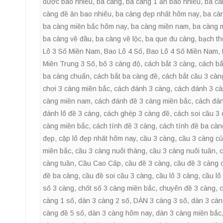
được bao nhiêu
,
ba cang
,
ba càng 1 ăn bao nhiêu
,
ba cà
càng đề ăn bao nhiêu
,
ba càng đẹp nhất hôm nay
,
ba cà
ba càng miền bắc hôm nay
,
ba càng miền nam
,
ba càng m
ba càng về đâu
,
ba càng về lộc
,
ba que đu càng
,
bạch th
Lô 3 Số Miền Nam
,
Bao Lô 4 Số
,
Bao Lô 4 Số Miền Nam
,
Miền Trung 3 Số
,
bố 3 càng độ
,
cách bắt 3 càng
,
cách bắ
ba càng chuẩn
,
cách bắt ba càng đề
,
cách bắt cầu 3 càn
chơi 3 càng miền bắc
,
cách đánh 3 càng
,
cách đánh 3 cà
càng miền nam
,
cách đánh đề 3 càng miền bắc
,
cách đán
đánh lô đề 3 càng
,
cách ghép 3 càng đề
,
cách soi cầu 3
càng miền bắc
,
cách tính đề 3 càng
,
cách tính đề ba càn
đẹp
,
cặp lô đẹp nhất hôm nay
,
cầu 3 càng
,
cầu 3 càng c
miền bắc
,
cầu 3 càng nuôi tháng
,
cầu 3 càng nuôi tuần
,
c
càng tuần
,
Cầu Cao Cấp
,
cầu đề 3 càng
,
cầu đề 3 càng 
đề ba càng
,
cầu đề soi cầu 3 càng
,
cầu lô 3 càng
,
cầu lô
số 3 càng
,
chốt số 3 càng miền bắc
,
chuyên đề 3 càng
,
c
càng 1 số
,
dàn 3 càng 2 số
,
DÀN 3 càng 3 số
,
dàn 3 càn
càng đề 5 số
,
dàn 3 càng hôm nay
,
dàn 3 càng miền bắc