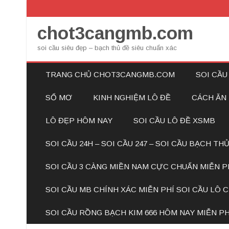
chot3cangmb.com
soi cầu siêu đẹp – bạch thủ đề siêu chuẩn xác
TRANG CHỦ CHOT3CANGMB.COM
SOI CẦU
SỔ MƠ
KINH NGHIỆM LÔ ĐỀ
CÁCH ĂN 
SOI CẦU 
VIP
LÔ ĐẸP HÔM NAY
SOI CẦU LÔ ĐỀ XSMB
SOI CẦU 
SOI CẦU 24H – SOI CẦU 247 – SOI CẦU BẠCH TH
MB VIP
SOI CẦU 3 CÀNG MIỀN NAM CỰC CHUẨN MIỄN P
SOI CẦU 
SOI CẦU MB CHÍNH XÁC MIỄN PHÍ SOI CẦU LÔ 
MB VIP
SOI CẦU RỒNG BẠCH KIM 666 HÔM NAY MIỄN PH
SOI CẦU 