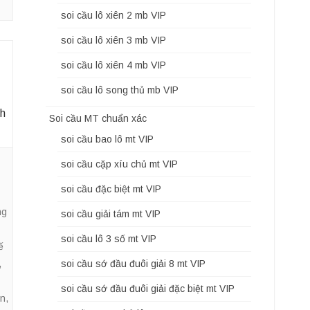
soi cầu lô xiên 2 mb VIP
soi cầu lô xiên 3 mb VIP
soi cầu lô xiên 4 mb VIP
soi cầu lô song thủ mb VIP
nh
Soi cầu MT chuẩn xác
soi cầu bao lô mt VIP
soi cầu cặp xíu chủ mt VIP
soi cầu đặc biệt mt VIP
ng
soi cầu giải tám mt VIP
soi cầu lô 3 số mt VIP
ế
soi cầu sớ đầu đuôi giải 8 mt VIP
,
soi cầu sớ đầu đuôi giải đặc biệt mt VIP
ền
,