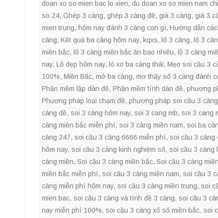
doan xo so mien bac lo xien
,
du doan xo so mien nam ch
so 24
,
Ghép 3 càng
,
ghép 3 càng đề
,
giá 3 càng
,
giá 3 c
mien trung
,
hôm nay đánh 3 càng con gì
,
Hướng dẫn các
càng
,
Kết quả ba càng hôm nay
,
kqxs
,
lô 3 càng
,
lô 3 cà
miền bắc
,
lô 3 càng miền bắc ăn bao nhiêu
,
lô 3 càng mi
nay
,
Lô đẹp hôm nay
,
lò xo ba càng thái
,
Mẹo soi cầu 3 c
100%
,
Miền Bắc
,
mở ba càng
,
mơ thấy số 3 càng đánh c
Phần mềm lập dàn đề
,
Phần mềm tính dàn đề
,
phương p
Phương pháp loại chạm đề
,
phương pháp soi cầu 3 càng
càng đề
,
soi 3 càng hôm nay
,
soi 3 cang mb
,
soi 3 cang
càng miền bắc miễn phí
,
soi 3 càng miền nam
,
soi ba cà
càng 247
,
soi cầu 3 càng 6666 miễn phí
,
soi cầu 3 càng
hôm nay
,
soi cầu 3 càng kinh nghiệm số
,
soi cầu 3 càng 
càng miền
,
Soi cầu 3 càng miền bắc
,
Soi cầu 3 càng miề
miền bắc miễn phí
,
soi cầu 3 càng miền nam
,
soi cầu 3 
càng miễn phí hôm nay
,
soi cầu 3 càng miền trung
,
soi c
mien bac
,
soi cầu 3 càng và tính đề 3 càng
,
soi cầu 3 cà
nay miễn phí 100%
,
soi cầu 3 càng xổ số miền bắc
,
soi 