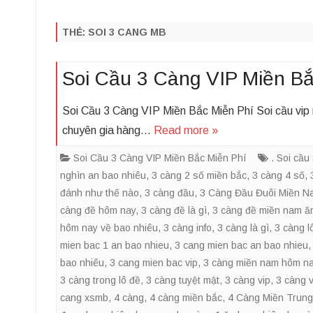
MB VIP
THẺ:
SOI 3 CANG MB
SOI CẦU 
MB VIP
Soi Cầu 3 Càng VIP Miền Bắ
SOI CẦU 
MB VIP
Soi Cầu 3 Càng VIP Miền Bắc Miễn Phí Soi cầu vip 
chuyên gia hàng…
Read more »
SOI CẦU
Soi Cầu 3 Càng VIP Miền Bắc Miễn Phí
. Soi cầu
VIP
nghìn an bao nhiêu
,
3 càng 2 số miền bắc
,
3 càng 4 số
,
SOI CẦU 
đánh như thế nào
,
3 càng đầu
,
3 Càng Đầu Đuôi Miền N
càng đề hôm nay
,
3 càng đề là gì
,
3 càng đề miền nam ă
VIP
hôm nay về bao nhiêu
,
3 càng info
,
3 càng là gì
,
3 càng l
mien bac 1 an bao nhieu
,
3 cang mien bac an bao nhieu
SOI CẦU
bao nhiêu
,
3 cang mien bac vip
,
3 càng miền nam hôm n
MB VIP
3 càng trong lô đề
,
3 càng tuyệt mật
,
3 càng vip
,
3 càng 
cang xsmb
,
4 càng
,
4 càng miền bắc
,
4 Càng Miền Trung