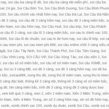
 nay
,
soi cầu ba càng lô đề
,
Soi cầu ba càng mb miễn phí
,
soi cầu ba
bac 24 gio
,
Soi Cầu Bến Tre
,
Soi Cầu Bình Dương
,
Soi Cầu Bình Phướ
 100
,
Soi cầu chính xác nhất hôm nay
,
Soi Cầu Đà Lạt
,
Soi Cầu Đà Nẵn
u đề 3 càng
,
soi cầu đề 3 càng hôm nay
,
soi cầu đề 3 càng miền bắc
,
s
Miền Nam
,
soi cầu hôm nay
,
Soi Cầu Huế
,
Soi cầu kép
,
Soi Cầu Khánh
soi cầu lô 3 càng
,
soi cầu lô 3 càng miền bắc
,
soi cau lo chinh xac 100
,
 6666
,
Soi cầu lô de chuẩn
,
soi cau lo de hom nay
,
soi cầu lô kép
,
soi c
i cau mien phi
,
soi cau mien phi 888
,
soi cầu online chốt 3 càng siêu v
Ngãi
,
Soi Cầu Tây Ninh
,
Soi Cầu Thành Phố
,
Soi Cầu Tiền Giang
,
Soi
i Cầu Vĩnh Long
,
SOI CẦU VIP
,
Soi Cầu Vũng Tàu
,
soi cầu xiên 2
,
Soi
ố
,
soi cầu xổ số miền bắc
,
soi cầu xổ số miền nam
,
Soi cầu XSMB
,
soi
ay
,
Soi cu 3 càng MB
,
soi đề 3 càng
,
soi đề 3 càng hôm nay
,
soi đề ba
n bắc
,
soicau888
,
song thu đề
,
song thủ lô miền nam
,
song thu lo mien
3 càng đặc biệt
,
thống kê 3 càng mb
,
thống kê 3 càng xổ số miền bắc
,
ng đề
,
tìm càng miền bắc
,
tính đề 3 càng
,
trúng đề 3 càng được bao
,
xem kết quả 3 càng
,
xien 2
,
xiên 2 miền nam
,
Xiên 2 Miền Trung
,
xiên
iền Nam
,
Xiên 4 Miền Trung
,
xin số 3 càng hôm nay
,
xin số đề hôm nay
,
,
xsmb
,
xsmb chinh xac 100
,
xsmb dự đoán
,
xsmb Soi Cầu
,
xsmb soi c