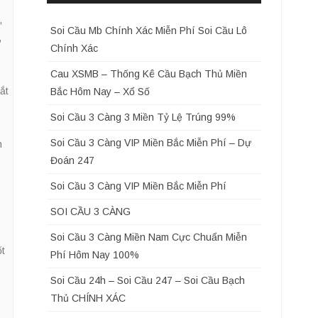
,
Soi Cầu Mb Chính Xác Miễn Phí Soi Cầu Lô
,
Chính Xác
o
Cau XSMB – Thống Kê Cầu Bạch Thủ Miền
ắt
Bắc Hôm Nay – Xổ Số
Soi Cầu 3 Càng 3 Miền Tỷ Lệ Trúng 99%
Soi Cầu 3 Càng VIP Miền Bắc Miễn Phí – Dự
h
Đoán 247
Soi Cầu 3 Càng VIP Miền Bắc Miễn Phí
SOI CẦU 3 CÀNG
Soi Cầu 3 Càng Miền Nam Cực Chuẩn Miễn
ốt
Phí Hôm Nay 100%
Soi Cầu 24h – Soi Cầu 247 – Soi Cầu Bạch
Thủ CHÍNH XÁC