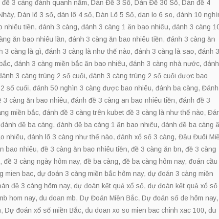
 đề 3 càng đánh quanh năm
,
Dàn Đề 3 Số
,
Dàn Đề 30 Số
,
Dàn đề 4
Nháy
,
Dàn lô 3 số
,
dàn lô 4 số
,
Dàn Lô 5 Số
,
dan lo 6 so
,
đánh 10 nghì
 nhiêu tiền
,
đánh 3 càng
,
đánh 3 càng 1 ăn bao nhiêu
,
đánh 3 càng 1
àng ăn bao nhiêu lần
,
đánh 3 càng ăn bao nhiêu tiền
,
đánh 3 càng ăn
 3 càng là gì
,
đánh 3 càng là như thế nào
,
đánh 3 càng là sao
,
đánh 
bắc
,
đánh 3 càng miền bắc ăn bao nhiêu
,
đánh 3 càng nhà nước
,
đánh
đánh 3 càng trúng 2 số cuối
,
đánh 3 càng trúng 2 số cuối được bao
2 số cuối
,
đánh 50 nghìn 3 càng được bao nhiêu
,
đánh ba càng
,
Đánh
 3 càng ăn bao nhiêu
,
đánh đề 3 càng an bao nhiêu tiền
,
đánh đề 3
àng miền bắc
,
đánh đề 3 càng trên kubet đề 3 càng là như thế nào
,
Đá
,
đánh đề ba càng
,
đánh đề ba càng 1 ăn bao nhiêu
,
đánh đề ba càng 
ao nhiêu
,
đánh lô 3 càng như thế nào
,
đánh xổ số 3 càng
,
Đầu Đuôi Mi
n bao nhiêu
,
đề 3 càng ăn bao nhiêu tiền
,
đề 3 càng ăn bn
,
đề 3 càng
,
đề 3 càng ngày hôm nay
,
đề ba càng
,
đề ba càng hôm nay
,
đoán cầu
g mien bac
,
dự đoán 3 càng miền bắc hôm nay
,
dự đoán 3 càng miền
oán đề 3 càng hôm nay
,
dự đoán kết quả xổ số
,
dự đoán kết quả xổ số
mb hom nay
,
du doan mb
,
Dự Đoán Miền Bắc
,
Dự đoán số de hôm nay
,
n
,
Dự đoán xổ số miền Bắc
,
du doan xo so mien bac chinh xac 100
,
du