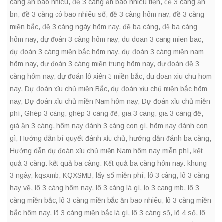
càng ăn bao nhiêu
,
đề 3 càng ăn bao nhiêu tiền
,
đề 3 càng ăn
bn
,
đề 3 càng có bao nhiêu số
,
đề 3 càng hôm nay
,
đề 3 càng
miền bắc
,
đề 3 càng ngày hôm nay
,
đề ba càng
,
đề ba càng
hôm nay
,
dự đoán 3 càng hôm nay
,
du doan 3 cang mien bac
,
dự đoán 3 càng miền bắc hôm nay
,
dự đoán 3 càng miền nam
hôm nay
,
dự đoán 3 càng miền trung hôm nay
,
dự đoán đề 3
càng hôm nay
,
dự đoán lô xiên 3 miền bắc
,
du doan xiu chu hom
nay
,
Dự đoán xỉu chủ miền Bắc
,
dự đoán xỉu chủ miền bắc hôm
nay
,
Dự đoán xỉu chủ miền Nam hôm nay
,
Dự đoán xỉu chủ miễn
phí
,
Ghép 3 càng
,
ghép 3 càng đề
,
giá 3 càng
,
giá 3 càng đề
,
giá ăn 3 càng
,
hôm nay đánh 3 càng con gì
,
hôm nay đánh con
gì
,
Hướng dẫn bí quyết đánh xỉu chủ
,
hướng dẫn đánh ba càng
,
Hướng dẫn dự đoán xỉu chủ miền Nam hôm nay miễn phí
,
kết
quả 3 càng
,
kết quả ba càng
,
Kết quả ba càng hôm nay
,
khung
3 ngày
,
kqsxmb
,
KQXSMB
,
lấy số miễn phí
,
lô 3 càng
,
lô 3 càng
hay về
,
lô 3 càng hôm nay
,
lô 3 càng là gì
,
lo 3 cang mb
,
lô 3
càng miền bắc
,
lô 3 càng miền bắc ăn bao nhiêu
,
lô 3 càng miền
bắc hôm nay
,
lô 3 càng miền bắc là gì
,
lô 3 càng số
,
lô 4 số
,
lô