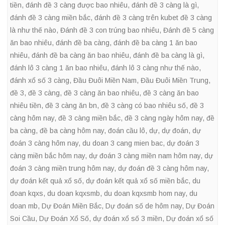
tiền
,
đánh đề 3 càng được bao nhiêu
,
đánh đề 3 càng là gì
,
đánh đề 3 càng miền bắc
,
đánh đề 3 càng trên kubet đề 3 càng
là như thế nào
,
Đánh đề 3 con trúng bao nhiêu
,
Đánh đề 5 càng
ăn bao nhiêu
,
đánh đề ba càng
,
đánh đề ba càng 1 ăn bao
nhiêu
,
đánh đề ba càng ăn bao nhiêu
,
đánh đề ba càng là gì
,
đánh lô 3 càng 1 ăn bao nhiêu
,
đánh lô 3 càng như thế nào
,
đánh xổ số 3 càng
,
Đầu Đuôi Miền Nam
,
Đầu Đuôi Miền Trung
,
đề 3
,
đề 3 càng
,
đề 3 càng ăn bao nhiêu
,
đề 3 càng ăn bao
nhiêu tiền
,
đề 3 càng ăn bn
,
đề 3 càng có bao nhiêu số
,
đề 3
càng hôm nay
,
đề 3 càng miền bắc
,
đề 3 càng ngày hôm nay
,
đề
ba càng
,
đề ba càng hôm nay
,
đoán cầu lô
,
dự
,
dự đoán
,
dự
đoán 3 càng hôm nay
,
du doan 3 cang mien bac
,
dự đoán 3
càng miền bắc hôm nay
,
dự đoán 3 càng miền nam hôm nay
,
dự
đoán 3 càng miền trung hôm nay
,
dự đoán đề 3 càng hôm nay
,
dự đoán kết quả xổ số
,
dự đoán kết quả xổ số miền bắc
,
du
đoan kqxs
,
du doan kqxsmb
,
du doan kqxsmb hom nay
,
du
doan mb
,
Dự Đoán Miền Bắc
,
Dự đoán số de hôm nay
,
Dự Đoán
Soi Cầu
,
Dự Đoán Xổ Số
,
dự đoán xổ số 3 miền
,
Dự đoán xổ số