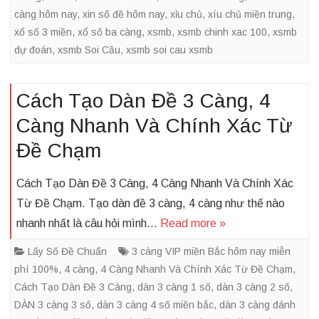
càng hôm nay
,
xin số đề hôm nay
,
xỉu chủ
,
xíu chủ miền trung
,
xổ số 3 miền
,
xổ số ba càng
,
xsmb
,
xsmb chinh xac 100
,
xsmb
dự đoán
,
xsmb Soi Cầu
,
xsmb soi cau xsmb
Cách Tạo Dàn Đề 3 Càng, 4
Càng Nhanh Và Chính Xác Từ
Đề Chạm
Cách Tạo Dàn Đề 3 Càng, 4 Càng Nhanh Và Chính Xác
Từ Đề Chạm. Tạo dàn đề 3 càng, 4 càng như thế nào
nhanh nhất là câu hỏi mình…
Read more »
Lấy Số Đề Chuẩn
3 càng VIP miền Bắc hôm nay miễn
phí 100%
,
4 càng
,
4 Càng Nhanh Và Chính Xác Từ Đề Chạm
,
Cách Tạo Dàn Đề 3 Càng
,
dàn 3 càng 1 số
,
dàn 3 càng 2 số
,
DÀN 3 càng 3 số
,
dàn 3 càng 4 số miền bắc
,
dàn 3 càng đánh