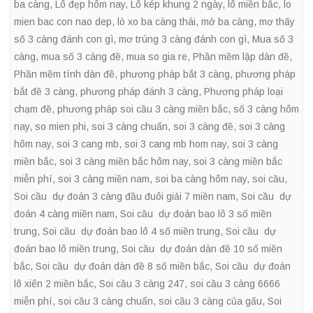
ba càng
,
Lô đẹp hôm nay
,
Lô kép khung 2 ngày
,
lô miền bắc
,
lo
mien bac con nao dep
,
lò xo ba càng thái
,
mở ba càng
,
mơ thấy
số 3 càng đánh con gì
,
mơ trúng 3 càng đánh con gì
,
Mua số 3
càng
,
mua số 3 càng đề
,
mua so gia re
,
Phần mềm lập dàn đề
,
Phần mềm tính dàn đề
,
phương pháp bắt 3 càng
,
phương pháp
bắt đề 3 càng
,
phương pháp đánh 3 càng
,
Phương pháp loại
chạm đề
,
phương pháp soi cầu 3 càng miền bắc
,
số 3 càng hôm
nay
,
so mien phi
,
soi 3 càng chuẩn
,
soi 3 càng đề
,
soi 3 càng
hôm nay
,
soi 3 cang mb
,
soi 3 cang mb hom nay
,
soi 3 càng
miền bắc
,
soi 3 càng miền bắc hôm nay
,
soi 3 càng miền bắc
miễn phí
,
soi 3 càng miền nam
,
soi ba càng hôm nay
,
soi cầu
,
Soi cầu dự đoán 3 càng đầu đuôi giải 7 miền nam
,
Soi cầu dự
đoán 4 càng miền nam
,
Soi cầu dự đoán bao lô 3 số miền
trung
,
Soi cầu dự đoán bao lô 4 số miền trung
,
Soi cầu dự
đoán bao lô miền trung
,
Soi cầu dự đoán dàn đề 10 số miền
bắc
,
Soi cầu dự đoán dàn đề 8 số miền bắc
,
Soi cầu dự đoán
lô xiên 2 miền bắc
,
Soi cầu 3 càng 247
,
soi cầu 3 càng 6666
miễn phí
,
soi cầu 3 càng chuẩn
,
soi cầu 3 càng của gấu
,
Soi