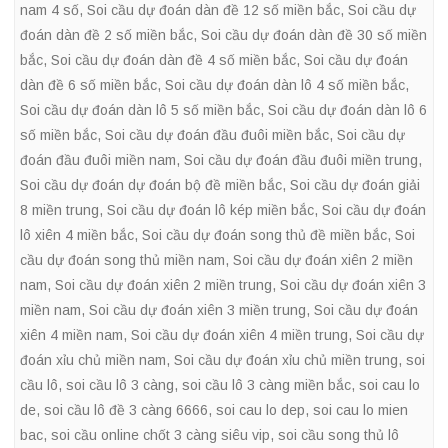
nam 4 số
,
Soi cầu dự đoán dàn đề 12 số miền bắc
,
Soi cầu dự
đoán dàn đề 2 số miền bắc
,
Soi cầu dự đoán dàn đề 30 số miền
bắc
,
Soi cầu dự đoán dàn đề 4 số miền bắc
,
Soi cầu dự đoán
dàn đề 6 số miền bắc
,
Soi cầu dự đoán dàn lô 4 số miền bắc
,
Soi cầu dự đoán dàn lô 5 số miền bắc
,
Soi cầu dự đoán dàn lô 6
số miền bắc
,
Soi cầu dự đoán đầu đuôi miền bắc
,
Soi cầu dự
đoán đầu đuôi miền nam
,
Soi cầu dự đoán đầu đuôi miền trung
,
Soi cầu dự đoán dự đoán bộ đề miền bắc
,
Soi cầu dự đoán giải
8 miền trung
,
Soi cầu dự đoán lô kép miền bắc
,
Soi cầu dự đoán
lô xiên 4 miền bắc
,
Soi cầu dự đoán song thủ đề miền bắc
,
Soi
cầu dự đoán song thủ miền nam
,
Soi cầu dự đoán xiên 2 miền
nam
,
Soi cầu dự đoán xiên 2 miền trung
,
Soi cầu dự đoán xiên 3
miền nam
,
Soi cầu dự đoán xiên 3 miền trung
,
Soi cầu dự đoán
xiên 4 miền nam
,
Soi cầu dự đoán xiên 4 miền trung
,
Soi cầu dự
đoán xỉu chủ miền nam
,
Soi cầu dự đoán xỉu chủ miền trung
,
soi
cầu lô
,
soi cầu lô 3 càng
,
soi cầu lô 3 càng miền bắc
,
soi cau lo
de
,
soi cầu lô đề 3 càng 6666
,
soi cau lo dep
,
soi cau lo mien
bac
,
soi cầu online chốt 3 càng siêu vip
,
soi cầu song thủ lô