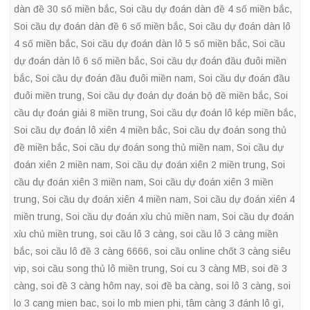
dàn đề 30 số miền bắc
,
Soi cầu dự đoán dàn đề 4 số miền bắc
,
Soi cầu dự đoán dàn đề 6 số miền bắc
,
Soi cầu dự đoán dàn lô
4 số miền bắc
,
Soi cầu dự đoán dàn lô 5 số miền bắc
,
Soi cầu
dự đoán dàn lô 6 số miền bắc
,
Soi cầu dự đoán đầu đuôi miền
bắc
,
Soi cầu dự đoán đầu đuôi miền nam
,
Soi cầu dự đoán đầu
đuôi miền trung
,
Soi cầu dự đoán dự đoán bộ đề miền bắc
,
Soi
cầu dự đoán giải 8 miền trung
,
Soi cầu dự đoán lô kép miền bắc
,
Soi cầu dự đoán lô xiên 4 miền bắc
,
Soi cầu dự đoán song thủ
đề miền bắc
,
Soi cầu dự đoán song thủ miền nam
,
Soi cầu dự
đoán xiên 2 miền nam
,
Soi cầu dự đoán xiên 2 miền trung
,
Soi
cầu dự đoán xiên 3 miền nam
,
Soi cầu dự đoán xiên 3 miền
trung
,
Soi cầu dự đoán xiên 4 miền nam
,
Soi cầu dự đoán xiên 4
miền trung
,
Soi cầu dự đoán xỉu chủ miền nam
,
Soi cầu dự đoán
xỉu chủ miền trung
,
soi cầu lô 3 càng
,
soi cầu lô 3 càng miền
bắc
,
soi cầu lô đề 3 càng 6666
,
soi cầu online chốt 3 càng siêu
vip
,
soi cầu song thủ lô miền trung
,
Soi cu 3 càng MB
,
soi đề 3
càng
,
soi đề 3 càng hôm nay
,
soi đề ba càng
,
soi lô 3 càng
,
soi
lo 3 cang mien bac
,
soi lo mb mien phi
,
tâm càng 3 đánh lô gì
,