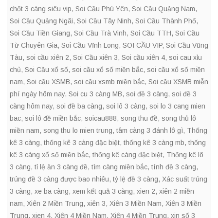
chốt 3 càng siêu vip
,
Soi Cầu Phú Yên
,
Soi Cầu Quảng Nam
,
Soi Cầu Quảng Ngãi
,
Soi Cầu Tây Ninh
,
Soi Cầu Thành Phố
,
Soi Cầu Tiền Giang
,
Soi Cầu Trà Vinh
,
Soi Cầu TTH
,
Soi Cầu
Từ Chuyên Gia
,
Soi Cầu Vĩnh Long
,
SOI CẦU VIP
,
Soi Cầu Vũng
Tàu
,
soi cầu xiên 2
,
Soi Cầu xiên 3
,
Soi cầu xiên 4
,
soi cau xỉu
chủ
,
Soi Cầu xổ số
,
soi cầu xổ số miền bắc
,
soi cầu xổ số miền
nam
,
Soi cầu XSMB
,
soi cầu xsmb miền bắc
,
Soi cầu XSMB miễn
phí ngày hôm nay
,
Soi cu 3 càng MB
,
soi đề 3 càng
,
soi đề 3
càng hôm nay
,
soi đề ba càng
,
soi lô 3 càng
,
soi lo 3 cang mien
bac
,
soi lô đề miền bắc
,
soicau888
,
song thu đề
,
song thủ lô
miền nam
,
song thu lo mien trung
,
tâm càng 3 đánh lô gì
,
Thống
kê 3 càng
,
thống kê 3 càng đặc biệt
,
thống kê 3 càng mb
,
thống
kê 3 càng xổ số miền bắc
,
thống kê càng đặc biệt
,
Thống kê lô
3 càng
,
tỉ lệ ăn 3 càng đề
,
tìm càng miền bắc
,
tính đề 3 càng
,
trúng đề 3 càng được bao nhiêu
,
tỷ lệ đề 3 càng
,
Xác suất trúng
3 càng
,
xe ba càng
,
xem kết quả 3 càng
,
xien 2
,
xiên 2 miền
nam
,
Xiên 2 Miền Trung
,
xiên 3
,
Xiên 3 Miền Nam
,
Xiên 3 Miền
Trung
,
xien 4
,
Xiên 4 Miền Nam
,
Xiên 4 Miền Trung
,
xin số 3