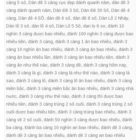
càng 5 số
,
Dàn đề 3 càng cực đẹp đánh quanh năm
,
dàn đề 3
càng đánh quanh năm
,
Dàn Đề 3 Số
,
Dàn Đề 30 Số
,
Dàn đề 4
càng
,
Dàn đề 4 SỐ
,
dàn đề 6 số
,
dàn đề 8 số
,
Dàn Lô 2 Nháy
,
Dàn lô 3 số
,
dàn lô 4 số
,
Dàn Lô 5 Số
,
dan lo 6 so
,
đánh 10
nghìn 3 càng được bao nhiêu
,
đánh 100 nghìn 3 càng được bao
nhiêu tiền
,
đánh 3 càng
,
đánh 3 càng 1 ăn bao nhiêu
,
đánh 3
càng 10 nghìn ăn bao nhiêu
,
đánh 3 càng ăn bao nhiêu
,
đánh 3
càng ăn bao nhiêu lần
,
đánh 3 càng ăn bao nhiêu tiền
,
đánh 3
càng ăn như thế nào
,
đánh 3 càng đề
,
đánh 3 càng hôm nay
,
đánh 3 càng là gì
,
đánh 3 càng là như thế nào
,
đánh 3 càng là
sao
,
đánh 3 càng lô
,
đánh 3 càng lô ăn bao nhiêu
,
đánh 3 càng
miền bắc
,
đánh 3 càng miền bắc ăn bao nhiêu
,
đánh 3 càng nhà
nước
,
đánh 3 càng như thế nào
,
đánh 3 càng thì được bao
nhiêu tiền
,
đánh 3 càng trúng 2 số cuối
,
đánh 3 càng trúng 2 số
cuối được bao nhiêu tiền
,
đánh 3 càng trúng bao nhiêu
,
đánh 3
càng về 2 số cuối
,
đánh 50 nghìn 3 càng được bao nhiêu
,
đánh
ba càng
,
Đánh ba càng 10 nghìn an bao nhiêu
,
đánh đề 3 càng
,
đánh đề 3 càng ăn bao nhiêu
,
đánh đề 3 càng an bao nhiêu