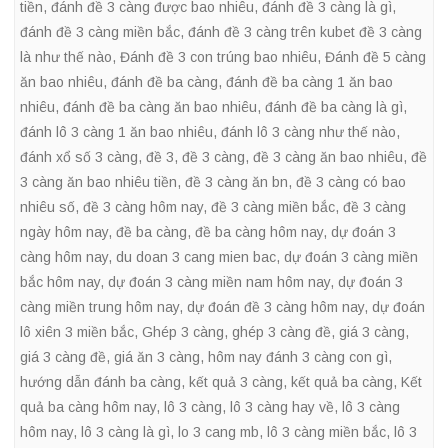
tiền
,
đánh đề 3 càng được bao nhiêu
,
đánh đề 3 càng là gì
,
đánh đề 3 càng miền bắc
,
đánh đề 3 càng trên kubet đề 3 càng
là như thế nào
,
Đánh đề 3 con trúng bao nhiêu
,
Đánh đề 5 càng
ăn bao nhiêu
,
đánh đề ba càng
,
đánh đề ba càng 1 ăn bao
nhiêu
,
đánh đề ba càng ăn bao nhiêu
,
đánh đề ba càng là gì
,
đánh lô 3 càng 1 ăn bao nhiêu
,
đánh lô 3 càng như thế nào
,
đánh xổ số 3 càng
,
đề 3
,
đề 3 càng
,
đề 3 càng ăn bao nhiêu
,
đề
3 càng ăn bao nhiêu tiền
,
đề 3 càng ăn bn
,
đề 3 càng có bao
nhiêu số
,
đề 3 càng hôm nay
,
đề 3 càng miền bắc
,
đề 3 càng
ngày hôm nay
,
đề ba càng
,
đề ba càng hôm nay
,
dự đoán 3
càng hôm nay
,
du doan 3 cang mien bac
,
dự đoán 3 càng miền
bắc hôm nay
,
dự đoán 3 càng miền nam hôm nay
,
dự đoán 3
càng miền trung hôm nay
,
dự đoán đề 3 càng hôm nay
,
dự đoán
lô xiên 3 miền bắc
,
Ghép 3 càng
,
ghép 3 càng đề
,
giá 3 càng
,
giá 3 càng đề
,
giá ăn 3 càng
,
hôm nay đánh 3 càng con gì
,
hướng dẫn đánh ba càng
,
kết quả 3 càng
,
kết quả ba càng
,
Kết
quả ba càng hôm nay
,
lô 3 càng
,
lô 3 càng hay về
,
lô 3 càng
hôm nay
,
lô 3 càng là gì
,
lo 3 cang mb
,
lô 3 càng miền bắc
,
lô 3