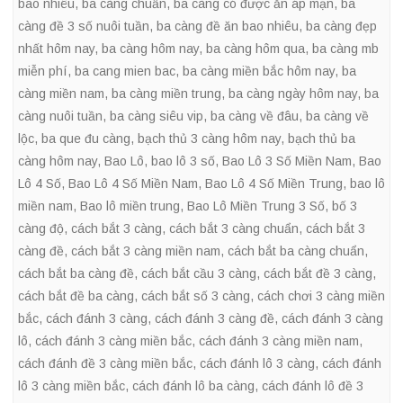
bao nhiêu
,
ba càng chuẩn
,
ba càng có được ăn áp mạn
,
ba
càng đề 3 số nuôi tuần
,
ba càng đề ăn bao nhiêu
,
ba càng đẹp
nhất hôm nay
,
ba càng hôm nay
,
ba càng hôm qua
,
ba càng mb
miễn phí
,
ba cang mien bac
,
ba càng miền bắc hôm nay
,
ba
càng miền nam
,
ba càng miền trung
,
ba càng ngày hôm nay
,
ba
càng nuôi tuần
,
ba càng siêu vip
,
ba càng về đâu
,
ba càng về
lộc
,
ba que đu càng
,
bạch thủ 3 càng hôm nay
,
bạch thủ ba
càng hôm nay
,
Bao Lô
,
bao lô 3 số
,
Bao Lô 3 Số Miền Nam
,
Bao
Lô 4 Số
,
Bao Lô 4 Số Miền Nam
,
Bao Lô 4 Số Miền Trung
,
bao lô
miền nam
,
Bao lô miền trung
,
Bao Lô Miền Trung 3 Số
,
bố 3
càng độ
,
cách bắt 3 càng
,
cách bắt 3 càng chuẩn
,
cách bắt 3
càng đề
,
cách bắt 3 càng miền nam
,
cách bắt ba càng chuẩn
,
cách bắt ba càng đề
,
cách bắt cầu 3 càng
,
cách bắt đề 3 càng
,
cách bắt đề ba càng
,
cách bắt số 3 càng
,
cách chơi 3 càng miền
bắc
,
cách đánh 3 càng
,
cách đánh 3 càng đề
,
cách đánh 3 càng
lô
,
cách đánh 3 càng miền bắc
,
cách đánh 3 càng miền nam
,
cách đánh đề 3 càng miền bắc
,
cách đánh lô 3 càng
,
cách đánh
lô 3 càng miền bắc
,
cách đánh lô ba càng
,
cách đánh lô đề 3