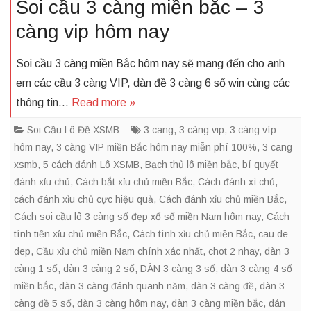
Soi cầu 3 càng miền bắc – 3
càng vip hôm nay
Soi cầu 3 càng miền Bắc hôm nay sẽ mang đến cho anh
em các cầu 3 càng VIP, dàn đề 3 càng 6 số win cùng các
thông tin…
Read more »
Soi Cầu Lô Đề XSMB
3 cang
,
3 càng vip
,
3 càng víp
hôm nay
,
3 càng VIP miền Bắc hôm nay miễn phí 100%
,
3 cang
xsmb
,
5 cách đánh Lô XSMB
,
Bạch thủ lô miền bắc
,
bí quyết
đánh xỉu chủ
,
Cách bắt xỉu chủ miền Bắc
,
Cách đánh xì chủ
,
cách đánh xỉu chủ cực hiệu quả
,
Cách đánh xỉu chủ miền Bắc
,
Cách soi cầu lô 3 càng số đẹp xổ số miền Nam hôm nay
,
Cách
tính tiền xỉu chủ miền Bắc
,
Cách tính xỉu chủ miền Bắc
,
cau de
dep
,
Cầu xỉu chủ miền Nam chính xác nhất
,
chot 2 nhay
,
dàn 3
càng 1 số
,
dàn 3 càng 2 số
,
DÀN 3 càng 3 số
,
dàn 3 càng 4 số
miền bắc
,
dàn 3 càng đánh quanh năm
,
dàn 3 càng đề
,
dàn 3
càng đề 5 số
,
dàn 3 càng hôm nay
,
dàn 3 càng miền bắc
,
dán