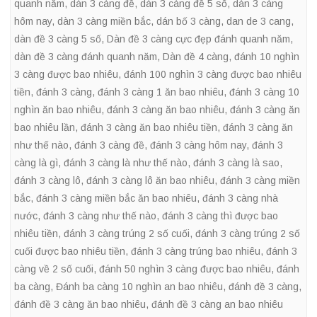
quanh năm
,
dàn 3 càng đề
,
dàn 3 càng đề 5 số
,
dàn 3 càng
hôm nay
,
dàn 3 càng miền bắc
,
dán bố 3 càng
,
dan de 3 cang
,
dàn đề 3 càng 5 số
,
Dàn đề 3 càng cực đẹp đánh quanh năm
,
dàn đề 3 càng đánh quanh năm
,
Dàn đề 4 càng
,
đánh 10 nghìn
3 càng được bao nhiêu
,
đánh 100 nghìn 3 càng được bao nhiêu
tiền
,
đánh 3 càng
,
đánh 3 càng 1 ăn bao nhiêu
,
đánh 3 càng 10
nghìn ăn bao nhiêu
,
đánh 3 càng ăn bao nhiêu
,
đánh 3 càng ăn
bao nhiêu lần
,
đánh 3 càng ăn bao nhiêu tiền
,
đánh 3 càng ăn
như thế nào
,
đánh 3 càng đề
,
đánh 3 càng hôm nay
,
đánh 3
càng là gì
,
đánh 3 càng là như thế nào
,
đánh 3 càng là sao
,
đánh 3 càng lô
,
đánh 3 càng lô ăn bao nhiêu
,
đánh 3 càng miền
bắc
,
đánh 3 càng miền bắc ăn bao nhiêu
,
đánh 3 càng nhà
nước
,
đánh 3 càng như thế nào
,
đánh 3 càng thì được bao
nhiêu tiền
,
đánh 3 càng trúng 2 số cuối
,
đánh 3 càng trúng 2 số
cuối được bao nhiêu tiền
,
đánh 3 càng trúng bao nhiêu
,
đánh 3
càng về 2 số cuối
,
đánh 50 nghìn 3 càng được bao nhiêu
,
đánh
ba càng
,
Đánh ba càng 10 nghìn an bao nhiêu
,
đánh đề 3 càng
,
đánh đề 3 càng ăn bao nhiêu
,
đánh đề 3 càng an bao nhiêu