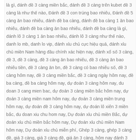
là gì
,
đánh đề 3 càng miền bắc
,
đánh đề 3 càng trên kubet đề 3
càng là như thế nào
,
Đánh đề 3 con trúng bao nhiêu
,
Đánh đề 5
càng ăn bao nhiêu
,
đánh đề ba càng
,
đánh đề ba càng 1 ăn bao
nhiêu
,
đánh đề ba càng ăn bao nhiêu
,
đánh đề ba càng là gì
,
đánh lô 3 càng 1 ăn bao nhiêu
,
đánh lô 3 càng như thế nào
,
danh lo mb
,
danh lo vip
,
đánh xỉu chủ cực hiệu quả
,
đánh xỉu
chủ miền Nam hàng đầu chính xác hiện nay
,
đánh xổ số 3 càng
,
đề 3
,
đề 3 càng
,
đề 3 càng ăn bao nhiêu
,
đề 3 càng ăn bao
nhiêu tiền
,
đề 3 càng ăn bn
,
đề 3 càng có bao nhiêu số
,
đề 3
càng hôm nay
,
đề 3 càng miền bắc
,
đề 3 càng ngày hôm nay
,
đề
ba càng
,
đề ba càng hôm nay
,
dự đoán 3 càng hôm nay
,
du
doan 3 cang mien bac
,
dự đoán 3 càng miền bắc hôm nay
,
dự
đoán 3 càng miền nam hôm nay
,
dự đoán 3 càng miền trung
hôm nay
,
dự đoán đề 3 càng hôm nay
,
dự đoán lô xiên 3 miền
bắc
,
du doan xiu chu hom nay
,
Dự đoán xỉu chủ miền Bắc
,
dự
đoán xỉu chủ miền bắc hôm nay
,
Dự đoán xỉu chủ miền Nam
hôm nay
,
Dự đoán xỉu chủ miễn phí
,
Ghép 3 càng
,
ghép 3 càng
đề
,
giá 3 càng
,
giá 3 càng đề
,
giá ăn 3 càng
,
hôm nay đánh 3