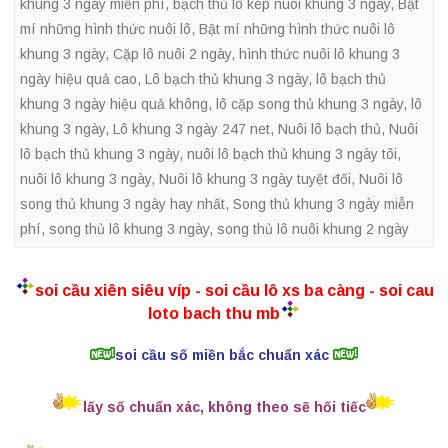
khung 3 ngày miễn phí
,
bạch thủ lô kép nuôi khung 3 ngày
,
Bật
mí những hình thức nuôi lô
,
Bật mí những hình thức nuôi lô
khung 3 ngày
,
Cặp lô nuôi 2 ngày
,
hình thức nuôi lô khung 3
ngày hiệu quả cao
,
Lô bạch thủ khung 3 ngày
,
lô bạch thủ
khung 3 ngày hiệu quả không
,
lô cặp song thủ khung 3 ngày
,
lô
khung 3 ngày
,
Lô khung 3 ngày 247 net
,
Nuôi lô bạch thủ
,
Nuôi
lô bạch thủ khung 3 ngày
,
nuôi lô bạch thủ khung 3 ngày tôi
,
nuôi lô khung 3 ngày
,
Nuôi lô khung 3 ngày tuyệt đối
,
Nuôi lô
song thủ khung 3 ngày hay nhất
,
Song thủ khung 3 ngày miễn
phí
,
song thủ lô khung 3 ngày
,
song thủ lô nuôi khung 2 ngày
soi cầu xiên siêu víp - soi cầu lô xs ba càng - soi cau
loto bach thu mb
soi cầu số miền bắc chuẩn xác
lấy số chuẩn xác, không theo sẽ hối tiếc