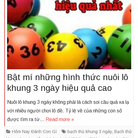
Bật mí những hình thức nuôi lô
khung 3 ngày hiệu quả cao
Nuôi lô khung 3 ngày không phải là cách soi cầu quá xa lạ
với nhiều người chơi lô đề. Tỷ lệ về của những con số
được tìm ra từ…
Read more »
Hôm Nay Đánh Con Gì
bạch thủ khung 3 ngày
,
Bạch thủ