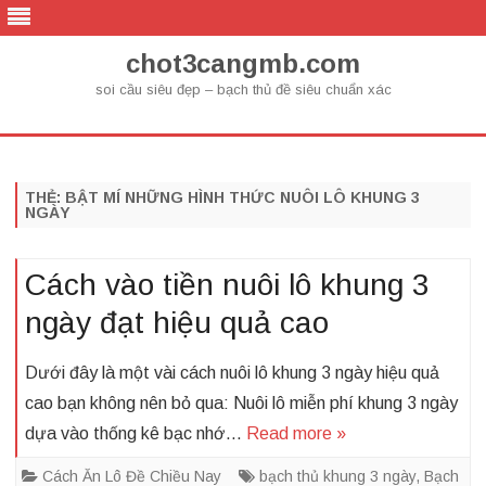
chot3cangmb.com
soi cầu siêu đẹp – bạch thủ đề siêu chuẩn xác
Skip
to
content
THẺ:
BẬT MÍ NHỮNG HÌNH THỨC NUÔI LÔ KHUNG 3
NGÀY
Cách vào tiền nuôi lô khung 3
ngày đạt hiệu quả cao
Dưới đây là một vài cách nuôi lô khung 3 ngày hiệu quả
cao bạn không nên bỏ qua: Nuôi lô miễn phí khung 3 ngày
dựa vào thống kê bạc nhớ…
Read more »
Cách Ăn Lô Đề Chiều Nay
bạch thủ khung 3 ngày
,
Bạch