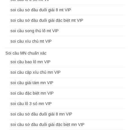
soi cầu sớ đầu đuôi giải 8 mt VIP
soi cầu sớ đầu đuôi giải đặc biệt mt VIP
soi cầu song thủ lô mt VIP
soi cầu xíu chủ mt VIP
Soi cầu MN chuẩn xác
soi cầu bao lô mn VIP
soi cầu cặp xíu chủ mn VIP
soi cầu giải tám mn VIP
soi cầu đặc biệt mn VIP
soi cầu lô 3 số mn VIP
soi cầu sớ đầu đuôi giải 8 mn VIP
soi cầu sớ đầu đuôi giải đặc biệt mn VIP