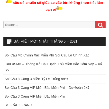
cầu số chuẩn sẽ giúp ae vào bờ, không theo tiếc lắm
bạn ơi
Sea
Search
for:
BÀI VIẾT MỚI NHẤT THÁNG 5 – 2021
Soi Cầu Mb Chính Xác Miễn Phí Soi Cầu Lô Chính Xác
Cau XSMB – Thống Kê Cầu Bạch Thủ Miền Bắc Hôm Nay – Xổ
Số
Soi Cầu 3 Càng 3 Miền Tỷ Lệ Trúng 99%
Soi Cầu 3 Càng VIP Miền Bắc Miễn Phí – Dự Đoán 247
Soi Cầu 3 Càng VIP Miền Bắc Miễn Phí
SOI CẦU 3 CÀNG