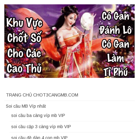
TRANG CHỦ CHOT3CANGMB.COM
Soi cầu MB Víp nhất
soi cầu ba càng víp mb VIP
soi cầu cặp 3 càng víp mb VIP
soi cầu đề dàn 4 con mb VIP