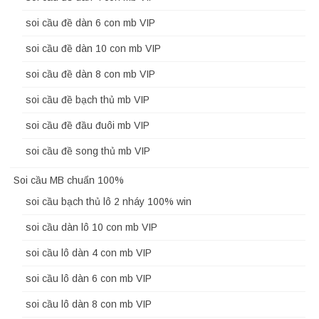
soi cầu đề dàn 6 con mb VIP
soi cầu đề dàn 10 con mb VIP
soi cầu đề dàn 8 con mb VIP
soi cầu đề bạch thủ mb VIP
soi cầu đề đầu đuôi mb VIP
soi cầu đề song thủ mb VIP
Soi cầu MB chuẩn 100%
soi cầu bạch thủ lô 2 nháy 100% win
soi cầu dàn lô 10 con mb VIP
soi cầu lô dàn 4 con mb VIP
soi cầu lô dàn 6 con mb VIP
soi cầu lô dàn 8 con mb VIP