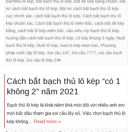
Bachthu lô kép
,
bắt bạch thủ lô kép
,
Bắt đề kép bằng chuẩn
,
bật
mí cách bắt bạch thủ lô kép
,
Bật mí cách bắt bạch thủ lô kép
cực chính xác
,
cách bắt bạch thủ lô kép
,
Cách bắt bạch thủ lô
kép chuẩn xác
,
Cách bắt bạch thủ lô miền Bắc
,
cách bắt đề kép
bằng
,
cách bắt lô kép miền bắc
,
cầu siêu víp bạch thủ lô kép
,
hướng dẫn cách bắt bạch thủ lô kép
,
Lô kép khung 3 ngày
,
Nuôi
bạch thủ lô kép
,
Nuôi lô kép
,
nuoi lo kep mien bac
,
Phương
pháp nuôi cặp lô kép
,
Soi cầu 247
,
Soi cầu 7777
,
soi cầu bạch
thủ lô kép
,
Soi cầu lô kép 24h
Cách bắt bạch thủ lô kép “có 1
không 2” năm 2021
Bạch thủ lô kép là khái niệm khá mới đối với nhiều anh em
mới bắt đầu tham gia soi cầu lấy số. Việc chơi bạch thủ lô
kép không…
Read more »