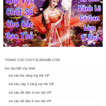
TRANG CHỦ CHOT3CANGMB.COM
Soi cầu MB Víp nhất
soi cầu ba càng víp mb VIP
soi cầu cặp 3 càng víp mb VIP
soi cầu đề dàn 4 con mb VIP
soi cầu đề dàn 6 con mb VIP