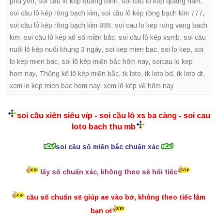
phu yen
,
soi cầu lô kép quảng bình
,
soi cầu lô kép quảng nam
,
soi cầu lô kép rồng bạch kim
,
soi cầu lô kép rồng bạch kim 777
,
soi cầu lô kép rồng bạch kim 888
,
soi cau lo kep rong vang bach
kim
,
soi cầu lô kép xổ số miền bắc
,
soi cầu lô kép xsmb
,
soi cầu
nuôi lô kép nuôi khung 3 ngày
,
soi kep mien bac
,
soi lo kep
,
soi
lo kep mien bac
,
soi lô kép miền bắc hôm nay
,
soicau lo kep
hom nay
,
Thống kê lô kép miền bắc
,
tk loto
,
tk loto bd
,
tk loto dt
,
xem lo kep mien bac hom nay
,
xem lô kép về hôm nay
soi cầu xiên siêu víp - soi cầu lô xs ba càng - soi cau
loto bach thu mb
soi cầu số miền bắc chuẩn xác
lấy số chuẩn xác, không theo sẽ hối tiếc
cầu số chuẩn sẽ giúp ae vào bờ, không theo tiếc lắm
bạn ơi