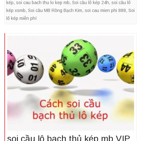
kép
,
soi cau bach thu lo kep mb
,
Soi cầu lô kép 24h
,
soi cầu lô
kép xsmb
,
Soi cầu MB Rồng Bạch Kim
,
soi cau mien phi 888
,
Soi
lô kép miễn phí
soi cầu lô bạch thủ kép mb VIP