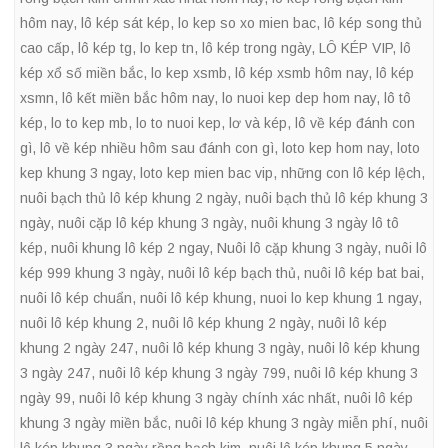
hôm nay
,
lô kép sát kép
,
lo kep so xo mien bac
,
lô kép song thủ
cao cấp
,
lô kép tg
,
lo kep tn
,
lô kép trong ngày
,
LÔ KÉP VIP
,
lô
kép xổ số miền bắc
,
lo kep xsmb
,
lô kép xsmb hôm nay
,
lô kép
xsmn
,
lô kết miền bắc hôm nay
,
lo nuoi kep dep hom nay
,
lô tô
kép
,
lo to kep mb
,
lo to nuoi kep
,
lơ và kép
,
lô về kép đánh con
gì
,
lô về kép nhiều hôm sau đánh con gì
,
loto kep hom nay
,
loto
kep khung 3 ngay
,
loto kep mien bac vip
,
những con lô kép lệch
,
nuôi bạch thủ lô kép khung 2 ngày
,
nuôi bạch thủ lô kép khung 3
ngày
,
nuôi cặp lô kép khung 3 ngày
,
nuôi khung 3 ngày lô tô
kép
,
nuôi khung lô kép 2 ngay
,
Nuôi lô cặp khung 3 ngày
,
nuôi lô
kép 999 khung 3 ngày
,
nuôi lô kép bạch thủ
,
nuôi lô kép bat bai
,
nuôi lô kép chuẩn
,
nuôi lô kép khung
,
nuoi lo kep khung 1 ngay
,
nuôi lô kép khung 2
,
nuôi lô kép khung 2 ngày
,
nuôi lô kép
khung 2 ngày 247
,
nuôi lô kép khung 3 ngày
,
nuôi lô kép khung
3 ngày 247
,
nuôi lô kép khung 3 ngày 799
,
nuôi lô kép khung 3
ngày 99
,
nuôi lô kép khung 3 ngày chính xác nhất
,
nuôi lô kép
khung 3 ngày miền bắc
,
nuôi lô kép khung 3 ngày miễn phí
,
nuôi
lô kép khung 3 ngày rồng bạch kim
,
nuôi lô kép khung 5 ngày
,