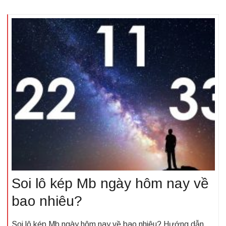
Soi lô kép Mb ngày hôm nay về
bao nhiêu?
Soi lô kép Mb ngày hôm nay về bao nhiêu? Hướng dẫn