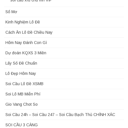
soi cầu xíu chủ mn VIP
Sổ Mơ
Kinh Nghiệm Lô Đề
Cách Ăn Lô Đề Chiều Nay
Hôm Nay Đánh Con Gì
Dự đoán KQXS 3 Miền
Lấy Số Đề Chuẩn
Lô Đẹp Hôm Nay
Soi Cầu Lô Đề XSMB
Soi Lô MB Miễn Phí
Gio Vang Chot So
Soi Cầu 24h – Soi Cầu 247 – Soi Cầu Bạch Thủ CHÍNH XÁC
SOI CẦU 3 CÀNG