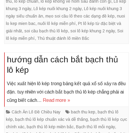
thủ
,
lo kep chuan
,
lô kép không về hôm sau đánh con gì
,
Lô kép
khung 3 ngày
,
Lô kép nuôi khung 2 ngày
,
Lô kép nuôi khung 3
ngày siêu chuẩn ăn
,
mẹo soi cầu lô theo các dạng đề kép
,
nuoi
lo kep mien bac
,
nuôi lô kép miễn phí
,
Pt lô kép từ đặc biệt và
giải nhất
,
soi cầu bạch thủ lô kép
,
soi lô kép khung 2 ngày
,
Soi
lô kép miễn phí
,
Thủ thuật đánh lô miền Bắc
hướng dẫn cách bắt bạch thủ
lô kép
Việc xuất hiện lô kép trong bảng kết quả xổ số xảy ra đều
đặn. tuy nhiên với cách bắt bạch thủ lô kép chẳng phải ai
cũng biết cách…
Read more »
Cách Ăn Lô Đề Chiều Nay
bach thu kep
,
bạch thủ lô
kép
,
bạch thủ lô kép chuẩn xác và dễ thắng
,
bạch thủ lô kép cực
chính xác
,
bạch thủ lô kép miền bắc
,
Bạch thủ lô mỗi ngày
,