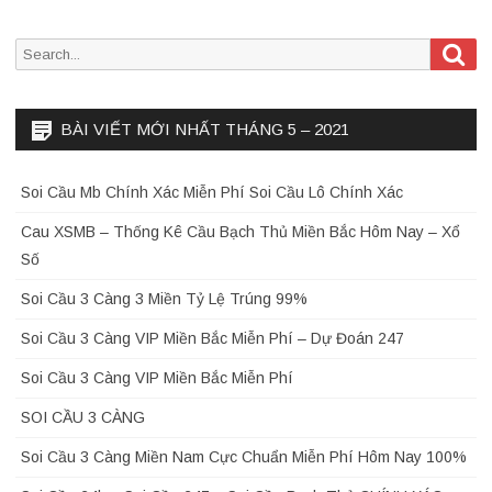
Sea
Search
for:
BÀI VIẾT MỚI NHẤT THÁNG 5 – 2021
Soi Cầu Mb Chính Xác Miễn Phí Soi Cầu Lô Chính Xác
Cau XSMB – Thống Kê Cầu Bạch Thủ Miền Bắc Hôm Nay – Xổ
Số
Soi Cầu 3 Càng 3 Miền Tỷ Lệ Trúng 99%
Soi Cầu 3 Càng VIP Miền Bắc Miễn Phí – Dự Đoán 247
Soi Cầu 3 Càng VIP Miền Bắc Miễn Phí
SOI CẦU 3 CÀNG
Soi Cầu 3 Càng Miền Nam Cực Chuẩn Miễn Phí Hôm Nay 100%