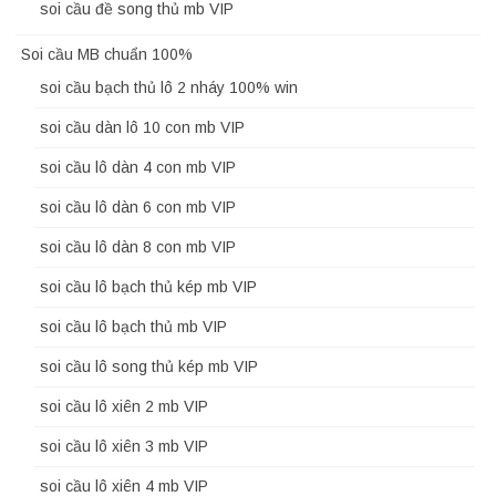
soi cầu đề song thủ mb VIP
Soi cầu MB chuẩn 100%
soi cầu bạch thủ lô 2 nháy 100% win
soi cầu dàn lô 10 con mb VIP
soi cầu lô dàn 4 con mb VIP
soi cầu lô dàn 6 con mb VIP
soi cầu lô dàn 8 con mb VIP
soi cầu lô bạch thủ kép mb VIP
soi cầu lô bạch thủ mb VIP
soi cầu lô song thủ kép mb VIP
soi cầu lô xiên 2 mb VIP
soi cầu lô xiên 3 mb VIP
soi cầu lô xiên 4 mb VIP