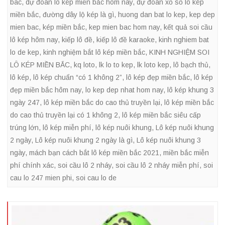
bac
,
dự đoán lô kép miền bắc hôm nay
,
dự đoán xổ số lô kép
miền bắc
,
đường dây lộ kép là gì
,
huong dan bat lo kep
,
kep dep
mien bac
,
kép miền bắc
,
kep mien bac hom nay
,
kết quả soi cầu
lô kép hôm nay
,
kiếp lô đề
,
kiếp lô đề karaoke
,
kinh nghiem bat
lo de kep
,
kinh nghiệm bắt lô kép miền bắc
,
KINH NGHIỆM SOI
LÔ KÉP MIỀN BẮC
,
kq loto
,
lk lo to kep
,
lk loto kep
,
lô bạch thủ
,
lô kép
,
lô kép chuẩn “có 1 không 2”
,
lô kép đẹp miền bắc
,
lô kép
đẹp miền bắc hôm nay
,
lo kep dep nhat hom nay
,
lô kép khung 3
ngày 247
,
lô kép miền bắc do cao thủ truyền lại
,
lô kép miền bắc
do cao thủ truyền lại có 1 không 2
,
lô kép miền bắc siêu cấp
trúng lớn
,
lô kép miễn phí
,
lô kép nuôi khung
,
Lô kép nuôi khung
2 ngày
,
Lô kép nuôi khung 2 ngày là gì
,
Lô kép nuôi khung 3
ngày
,
mách bạn cách bắt lô kép miền bắc 2021
,
miền bắc miễn
phí chính xác
,
soi cầu lô 2 nháy
,
soi cầu lô 2 nháy miễn phí
,
soi
cau lo 247 mien phi
,
soi cau lo de