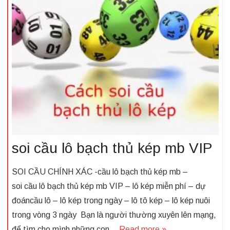
soi cầu lô bạch thủ kép mb VIP
SOI CẦU CHÍNH XÁC -cầu lô bạch thủ kép mb –
soi cầu lô bạch thủ kép mb VIP – lô kép miễn phí – dự
đoáncầu lô – lô kép trong ngày – lô tô kép – lô kép nuôi
trong vòng 3 ngày Bạn là người thường xuyên lên mạng,
để tìm cho mình những con…
Read more »