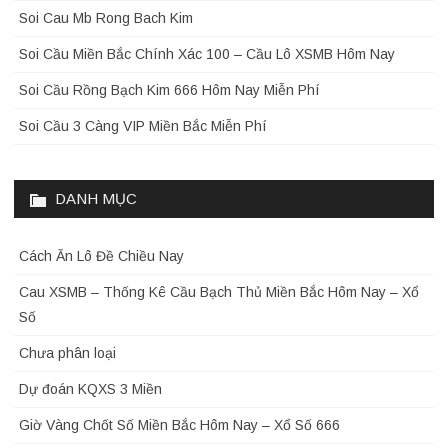
Soi Cau Mb Rong Bach Kim
Soi Cầu Miền Bắc Chính Xác 100 – Cầu Lô XSMB Hôm Nay
Soi Cầu Rồng Bạch Kim 666 Hôm Nay Miễn Phí
Soi Cầu 3 Càng VIP Miền Bắc Miễn Phí
DANH MỤC
Cách Ăn Lô Đề Chiều Nay
Cau XSMB – Thống Kê Cầu Bạch Thủ Miền Bắc Hôm Nay – Xổ
Số
Chưa phân loại
Dự đoán KQXS 3 Miền
Giờ Vàng Chốt Số Miền Bắc Hôm Nay – Xổ Số 666