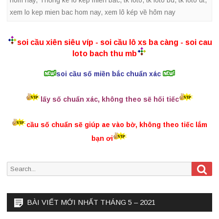
hom nay
,
Thống kê lô kép miền bắc
,
tk loto
,
tk loto bd
,
tk loto dt
,
xem lo kep mien bac hom nay
,
xem lô kép về hôm nay
soi cầu xiên siêu víp - soi cầu lô xs ba càng - soi cau
loto bach thu mb
soi cầu số miền bắc chuẩn xác
lấy số chuẩn xác, không theo sẽ hối tiếc
cầu số chuẩn sẽ giúp ae vào bờ, không theo tiếc lắm
bạn ơi
Sea
Search
for:
BÀI VIẾT MỚI NHẤT THÁNG 5 – 2021