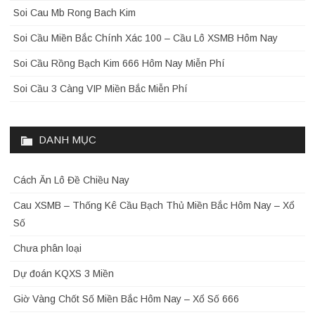
Soi Cau Mb Rong Bach Kim
Soi Cầu Miền Bắc Chính Xác 100 – Cầu Lô XSMB Hôm Nay
Soi Cầu Rồng Bạch Kim 666 Hôm Nay Miễn Phí
Soi Cầu 3 Càng VIP Miền Bắc Miễn Phí
DANH MỤC
Cách Ăn Lô Đề Chiều Nay
Cau XSMB – Thống Kê Cầu Bạch Thủ Miền Bắc Hôm Nay – Xổ
Số
Chưa phân loại
Dự đoán KQXS 3 Miền
Giờ Vàng Chốt Số Miền Bắc Hôm Nay – Xổ Số 666