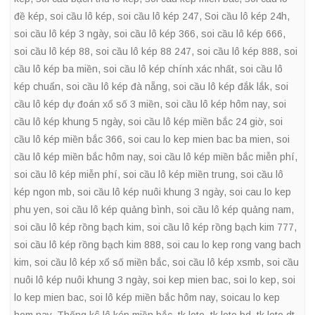
đề kép
,
soi cầu lô kép
,
soi cầu lô kép 247
,
Soi cầu lô kép 24h
,
soi cầu lô kép 3 ngày
,
soi cầu lô kép 366
,
soi cầu lô kép 666
,
soi cầu lô kép 88
,
soi cầu lô kép 88 247
,
soi cầu lô kép 888
,
soi
cầu lô kép ba miền
,
soi cầu lô kép chính xác nhất
,
soi cầu lô
kép chuẩn
,
soi cầu lô kép đà nẵng
,
soi cầu lô kép đắk lắk
,
soi
cầu lô kép dự đoán xổ số 3 miền
,
soi cầu lô kép hôm nay
,
soi
cầu lô kép khung 5 ngày
,
soi cầu lô kép miền bắc 24 giờ
,
soi
cầu lô kép miền bắc 366
,
soi cau lo kep mien bac ba mien
,
soi
cầu lô kép miền bắc hôm nay
,
soi cầu lô kép miền bắc miễn phí
,
soi cầu lô kép miễn phí
,
soi cầu lô kép miền trung
,
soi cầu lô
kép ngon mb
,
soi cầu lô kép nuôi khung 3 ngày
,
soi cau lo kep
phu yen
,
soi cầu lô kép quảng bình
,
soi cầu lô kép quảng nam
,
soi cầu lô kép rồng bạch kim
,
soi cầu lô kép rồng bạch kim 777
,
soi cầu lô kép rồng bạch kim 888
,
soi cau lo kep rong vang bach
kim
,
soi cầu lô kép xổ số miền bắc
,
soi cầu lô kép xsmb
,
soi cầu
nuôi lô kép nuôi khung 3 ngày
,
soi kep mien bac
,
soi lo kep
,
soi
lo kep mien bac
,
soi lô kép miền bắc hôm nay
,
soicau lo kep