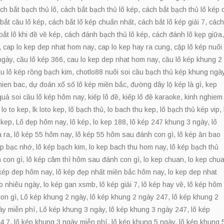
ch bắt bạch thủ lô
,
cách bắt bạch thủ lô kép
,
cách bắt bạch thủ lô kép 
SOI CẦU LÔ SONG THỦ
bắt cầu lô kép
,
cách bắt lô kép chuẩn nhất
,
cách bắt lô kép giải 7
,
cách
bắt lô khi đề về kép
,
cách đánh bạch thủ lô kép
,
cách đánh lô kẹp giữa
,
MB VIP
,
cap lo kep dep nhat hom nay
,
cap lo kep hay ra cung
,
cặp lô kép nuôi
ngày
,
cầu lô kép 366
,
cau lo kep dep nhat hom nay
,
cầu lô kép khung 2
u lô kép rồng bạch kim
,
chotlo88 nuôi soi cầu bạch thủ kép khung ngà
mien bac
,
dự đoán xổ số lô kép miền bắc
,
đường dây lộ kép là gì
,
kep
quả soi cầu lô kép hôm nay
,
kiếp lô đề
,
kiếp lô đề karaoke
,
kinh nghiem
k lo to kep
,
lk loto kep
,
lô bạch thủ
,
lo bach thu kep
,
lô bạch thủ kép vip
,
 kep
,
Lô đẹp hôm nay
,
lô kép
,
lo kep 188
,
lô kép 247 khung 3 ngày
,
lô
a ra
,
lô kép 55 hôm nay
,
lô kép 55 hôm sau đánh con gì
,
lô kép ăn bao
ép bạc nhớ
,
lô kép bạch kim
,
lo kep bach thu hom nay
,
lô kép bạch thủ
 con gì
,
lô kép câm thì hôm sau đánh con gì
,
lo kep chuan
,
lo kep chu
 kép đep hôm nay
,
lô kép đẹp nhất miền bắc hôm nay
,
lo kep dep nhat
o nhiêu ngày
,
lo kép gan xsmb
,
lô kép giải 7
,
lô kép hay về
,
lô kép hôm
on gì
,
Lô kép khung 2 ngày
,
lô kép khung 2 ngày 247
,
lô kép khung 2
ày miễn phí
,
Lô kép khung 3 ngày
,
lô kép khung 3 ngày 247
,
lô kép
4 7
,
lô kép khung 3 ngày miễn phí
,
lô kép khung 5 ngày
,
lô kép khung 