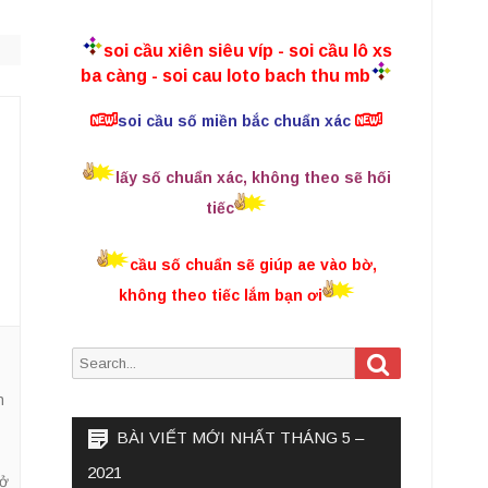
 SỚ ĐẦU ĐUÔI
SOI CẦU SỚ ĐẦU ĐUÔI
T VIP
GIẢI 8 MN VIP
soi cầu xiên siêu víp - soi cầu lô xs
ba càng - soi cau loto bach thu mb
 SỚ ĐẦU ĐUÔI
SOI CẦU SỚ ĐẦU ĐUÔI
 BIỆT MT VIP
GIẢI ĐẶC BIỆT MN VIP
soi cầu số miền bắc chuẩn xác
 SONG THỦ LÔ
SOI CẦU SONG THỦ LÔ
lấy số chuẩn xác, không theo sẽ hối
MN VIP
tiếc
XÍU CHỦ MT VIP
SOI CẦU XÍU CHỦ MN VIP
cầu số chuẩn sẽ giúp ae vào bờ,
không theo tiếc lắm bạn ơi
Search
Search
for:
n
BÀI VIẾT MỚI NHẤT THÁNG 5 –
2021
 ở