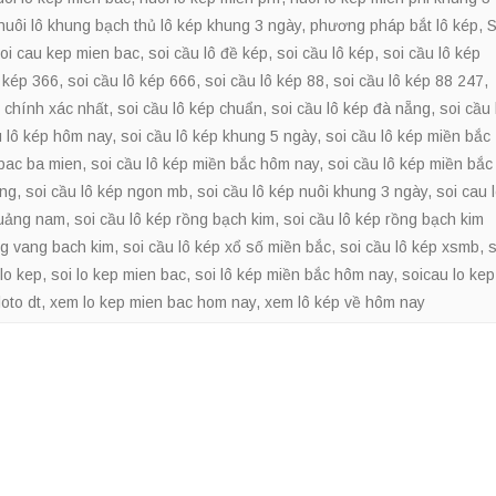
nuôi lô khung bạch thủ lô kép khung 3 ngày
,
phương pháp bắt lô kép
,
S
oi cau kep mien bac
,
soi cầu lô đề kép
,
soi cầu lô kép
,
soi cầu lô kép
ô kép 366
,
soi cầu lô kép 666
,
soi cầu lô kép 88
,
soi cầu lô kép 88 247
,
p chính xác nhất
,
soi cầu lô kép chuẩn
,
soi cầu lô kép đà nẵng
,
soi cầu 
u lô kép hôm nay
,
soi cầu lô kép khung 5 ngày
,
soi cầu lô kép miền bắc
 bac ba mien
,
soi cầu lô kép miền bắc hôm nay
,
soi cầu lô kép miền bắc
ung
,
soi cầu lô kép ngon mb
,
soi cầu lô kép nuôi khung 3 ngày
,
soi cau 
quảng nam
,
soi cầu lô kép rồng bạch kim
,
soi cầu lô kép rồng bạch kim
ng vang bach kim
,
soi cầu lô kép xổ số miền bắc
,
soi cầu lô kép xsmb
,
s
 lo kep
,
soi lo kep mien bac
,
soi lô kép miền bắc hôm nay
,
soicau lo kep
loto dt
,
xem lo kep mien bac hom nay
,
xem lô kép về hôm nay