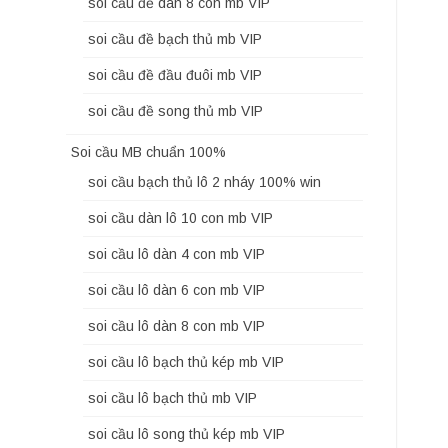
soi cầu đề dàn 8 con mb VIP
soi cầu đề bạch thủ mb VIP
soi cầu đề đầu đuôi mb VIP
soi cầu đề song thủ mb VIP
Soi cầu MB chuẩn 100%
soi cầu bạch thủ lô 2 nháy 100% win
soi cầu dàn lô 10 con mb VIP
soi cầu lô dàn 4 con mb VIP
soi cầu lô dàn 6 con mb VIP
soi cầu lô dàn 8 con mb VIP
soi cầu lô bạch thủ kép mb VIP
soi cầu lô bạch thủ mb VIP
soi cầu lô song thủ kép mb VIP