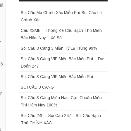
dễ
Soi Cầu Mb Chính Xác Miễn Phí Soi Cầu Lô
Chính Xác
Cau XSMB – Thống Kê Cầu Bạch Thủ Miền
Bắc Hôm Nay – Xổ Số
y
Soi Cầu 3 Càng 3 Miền Tỷ Lệ Trúng 99%
Soi Cầu 3 Càng VIP Miền Bắc Miễn Phí – Dự
lò
Đoán 247
Soi Cầu 3 Càng VIP Miền Bắc Miễn Phí
SOI CẦU 3 CÀNG
an
Soi Cầu 3 Càng Miền Nam Cực Chuẩn Miễn
Phí Hôm Nay 100%
Soi Cầu 24h – Soi Cầu 247 – Soi Cầu Bạch
Thủ CHÍNH XÁC
5