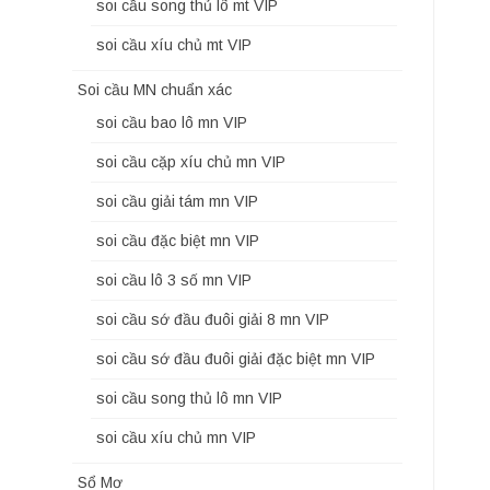
soi cầu song thủ lô mt VIP
soi cầu xíu chủ mt VIP
Soi cầu MN chuẩn xác
soi cầu bao lô mn VIP
soi cầu cặp xíu chủ mn VIP
soi cầu giải tám mn VIP
soi cầu đặc biệt mn VIP
soi cầu lô 3 số mn VIP
soi cầu sớ đầu đuôi giải 8 mn VIP
soi cầu sớ đầu đuôi giải đặc biệt mn VIP
soi cầu song thủ lô mn VIP
soi cầu xíu chủ mn VIP
Sổ Mơ