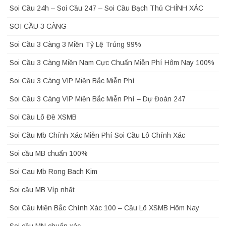
Soi Cầu 24h – Soi Cầu 247 – Soi Cầu Bạch Thủ CHÍNH XÁC
SOI CẦU 3 CÀNG
Soi Cầu 3 Càng 3 Miền Tỷ Lệ Trúng 99%
Soi Cầu 3 Càng Miền Nam Cực Chuẩn Miễn Phí Hôm Nay 100%
Soi Cầu 3 Càng VIP Miền Bắc Miễn Phí
Soi Cầu 3 Càng VIP Miền Bắc Miễn Phí – Dự Đoán 247
Soi Cầu Lô Đề XSMB
Soi Cầu Mb Chính Xác Miễn Phí Soi Cầu Lô Chính Xác
Soi cầu MB chuẩn 100%
Soi Cau Mb Rong Bach Kim
Soi cầu MB Víp nhất
Soi Cầu Miền Bắc Chính Xác 100 – Cầu Lô XSMB Hôm Nay
Soi cầu MN chuẩn xác