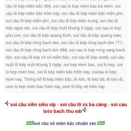
cầu lô kép miền bắc 366
,
soi cau lo kep mien bac ba mien
,
soi
cầu lô kép miền bắc hôm nay
,
soi cầu lô kép miền bắc miễn phí
,
soi cầu lô kép miễn phí
,
soi cầu lô kép miền trung
,
soi cầu lô
kép ngon mb
,
soi cầu lô kép nuôi khung 3 ngày
,
soi cau lo kep
phu yen
,
soi cầu lô kép quảng bình
,
soi cầu lô kép quảng nam
,
soi cầu lô kép rồng bạch kim
,
soi cầu lô kép rồng bạch kim 777
,
soi cầu lô kép rồng bạch kim 888
,
soi cau lo kep rong vang bach
kim
,
soi cầu lô kép xổ số miền bắc
,
soi cầu lô kép xsmb
,
soi cầu
nuôi lô kép nuôi khung 3 ngày
,
soi kep mien bac
,
soi lo kep
,
soi
lo kep mien bac
,
soi lô kép miền bắc hôm nay
,
soicau lo kep
hom nay
,
Thống kê lô kép miền bắc
,
tk loto
,
tk loto bd
,
tk loto dt
,
xem lo kep mien bac hom nay
,
xem lô kép về hôm nay
soi cầu xiên siêu víp - soi cầu lô xs ba càng - soi cau
loto bach thu mb
soi cầu số miền bắc chuẩn xác