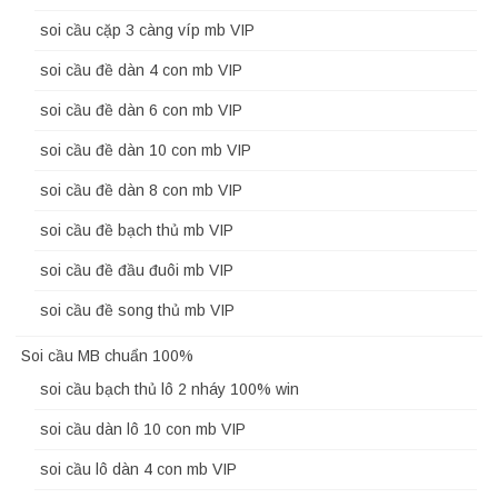
soi cầu cặp 3 càng víp mb VIP
soi cầu đề dàn 4 con mb VIP
soi cầu đề dàn 6 con mb VIP
soi cầu đề dàn 10 con mb VIP
soi cầu đề dàn 8 con mb VIP
soi cầu đề bạch thủ mb VIP
soi cầu đề đầu đuôi mb VIP
soi cầu đề song thủ mb VIP
Soi cầu MB chuẩn 100%
soi cầu bạch thủ lô 2 nháy 100% win
soi cầu dàn lô 10 con mb VIP
soi cầu lô dàn 4 con mb VIP