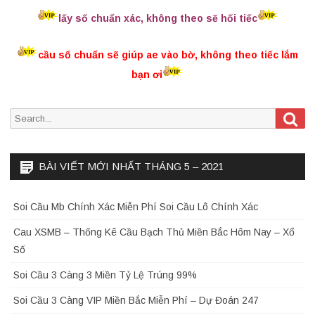
lấy số chuẩn xác, không theo sẽ hối tiếc
cầu số chuẩn sẽ giúp ae vào bờ, không theo tiếc lắm
bạn ơi
Sea
Search
for:
BÀI VIẾT MỚI NHẤT THÁNG 5 – 2021
Soi Cầu Mb Chính Xác Miễn Phí Soi Cầu Lô Chính Xác
Cau XSMB – Thống Kê Cầu Bạch Thủ Miền Bắc Hôm Nay – Xổ
Số
Soi Cầu 3 Càng 3 Miền Tỷ Lệ Trúng 99%
Soi Cầu 3 Càng VIP Miền Bắc Miễn Phí – Dự Đoán 247