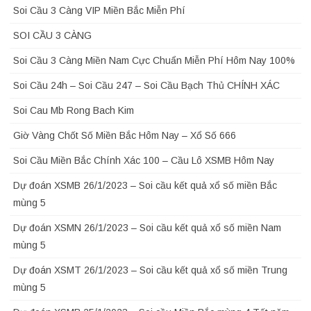
Soi Cầu 3 Càng VIP Miền Bắc Miễn Phí
SOI CẦU 3 CÀNG
Soi Cầu 3 Càng Miền Nam Cực Chuẩn Miễn Phí Hôm Nay 100%
Soi Cầu 24h – Soi Cầu 247 – Soi Cầu Bạch Thủ CHÍNH XÁC
Soi Cau Mb Rong Bach Kim
Giờ Vàng Chốt Số Miền Bắc Hôm Nay – Xổ Số 666
Soi Cầu Miền Bắc Chính Xác 100 – Cầu Lô XSMB Hôm Nay
Dự đoán XSMB 26/1/2023 – Soi cầu kết quả xổ số miền Bắc
mùng 5
Dự đoán XSMN 26/1/2023 – Soi cầu kết quả xổ số miền Nam
mùng 5
Dự đoán XSMT 26/1/2023 – Soi cầu kết quả xổ số miền Trung
mùng 5