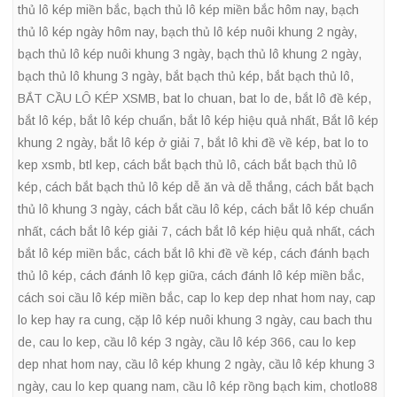
thủ lô kép miền bắc
,
bạch thủ lô kép miền bắc hôm nay
,
bạch
thủ lô kép ngày hôm nay
,
bạch thủ lô kép nuôi khung 2 ngày
,
bạch thủ lô kép nuôi khung 3 ngày
,
bạch thủ lô khung 2 ngày
,
bạch thủ lô khung 3 ngày
,
bắt bạch thủ kép
,
bắt bạch thủ lô
,
BẮT CẦU LÔ KÉP XSMB
,
bat lo chuan
,
bat lo de
,
bắt lô đề kép
,
bắt lô kép
,
bắt lô kép chuẩn
,
bắt lô kép hiệu quả nhất
,
Bắt lô kép
khung 2 ngày
,
bắt lô kép ở giải 7
,
bắt lô khi đề về kép
,
bat lo to
kep xsmb
,
btl kep
,
cách bắt bạch thủ lô
,
cách bắt bạch thủ lô
kép
,
cách bắt bạch thủ lô kép dễ ăn và dễ thắng
,
cách bắt bạch
thủ lô khung 3 ngày
,
cách bắt cầu lô kép
,
cách bắt lô kép chuẩn
nhất
,
cách bắt lô kép giải 7
,
cách bắt lô kép hiệu quả nhất
,
cách
bắt lô kép miền bắc
,
cách bắt lô khi đề về kép
,
cách đánh bạch
thủ lô kép
,
cách đánh lô kẹp giữa
,
cách đánh lô kép miền bắc
,
cách soi cầu lô kép miền bắc
,
cap lo kep dep nhat hom nay
,
cap
lo kep hay ra cung
,
cặp lô kép nuôi khung 3 ngày
,
cau bach thu
de
,
cau lo kep
,
cầu lô kép 3 ngày
,
cầu lô kép 366
,
cau lo kep
dep nhat hom nay
,
cầu lô kép khung 2 ngày
,
cầu lô kép khung 3
ngày
,
cau lo kep quang nam
,
cầu lô kép rồng bạch kim
,
chotlo88