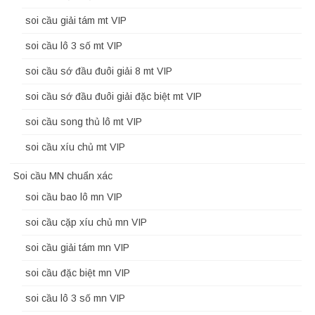
soi cầu giải tám mt VIP
soi cầu lô 3 số mt VIP
soi cầu sớ đầu đuôi giải 8 mt VIP
soi cầu sớ đầu đuôi giải đặc biệt mt VIP
soi cầu song thủ lô mt VIP
soi cầu xíu chủ mt VIP
Soi cầu MN chuẩn xác
soi cầu bao lô mn VIP
soi cầu cặp xíu chủ mn VIP
soi cầu giải tám mn VIP
soi cầu đặc biệt mn VIP
soi cầu lô 3 số mn VIP