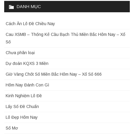
DANH MỤC
Cách Ăn Lô Đề Chiều Nay
Cau XSMB – Thống Kê Cầu Bạch Thủ Miền Bắc Hôm Nay – Xổ
Số
Chưa phân loại
Dự đoán KQXS 3 Miền
Giờ Vàng Chốt Số Miền Bắc Hôm Nay – Xổ Số 666
Hôm Nay Đánh Con Gì
Kinh Nghiệm Lô Đề
Lấy Số Đề Chuẩn
Lô Đẹp Hôm Nay
Sổ Mơ