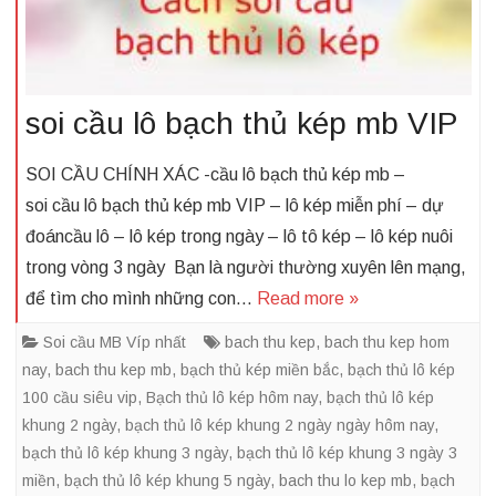
soi cầu lô bạch thủ kép mb VIP
SOI CẦU CHÍNH XÁC -cầu lô bạch thủ kép mb –
soi cầu lô bạch thủ kép mb VIP – lô kép miễn phí – dự
đoáncầu lô – lô kép trong ngày – lô tô kép – lô kép nuôi
trong vòng 3 ngày Bạn là người thường xuyên lên mạng,
để tìm cho mình những con…
Read more »
Soi cầu MB Víp nhất
bach thu kep
,
bach thu kep hom
nay
,
bach thu kep mb
,
bạch thủ kép miền bắc
,
bạch thủ lô kép
100 cầu siêu vip
,
Bạch thủ lô kép hôm nay
,
bạch thủ lô kép
khung 2 ngày
,
bạch thủ lô kép khung 2 ngày ngày hôm nay
,
bạch thủ lô kép khung 3 ngày
,
bạch thủ lô kép khung 3 ngày 3
miền
,
bạch thủ lô kép khung 5 ngày
,
bach thu lo kep mb
,
bạch