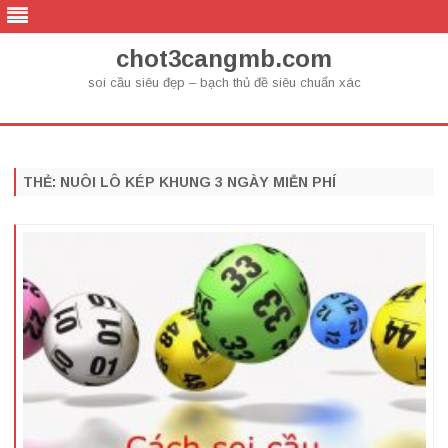
chot3cangmb.com
soi cầu siêu đẹp – bạch thủ đề siêu chuẩn xác
Skip
to
content
THẺ:
NUÔI LÔ KÉP KHUNG 3 NGÀY MIỄN PHÍ