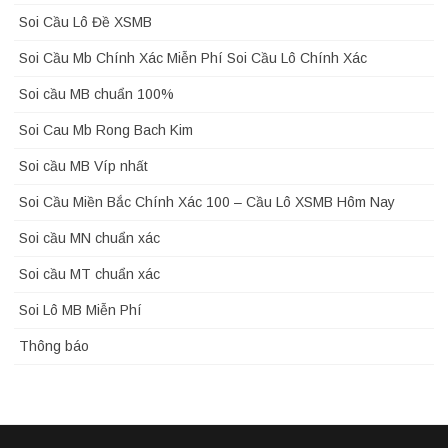
Soi Cầu Lô Đề XSMB
Soi Cầu Mb Chính Xác Miễn Phí Soi Cầu Lô Chính Xác
Soi cầu MB chuẩn 100%
Soi Cau Mb Rong Bach Kim
Soi cầu MB Víp nhất
Soi Cầu Miền Bắc Chính Xác 100 – Cầu Lô XSMB Hôm Nay
Soi cầu MN chuẩn xác
Soi cầu MT chuẩn xác
Soi Lô MB Miễn Phí
Thông báo