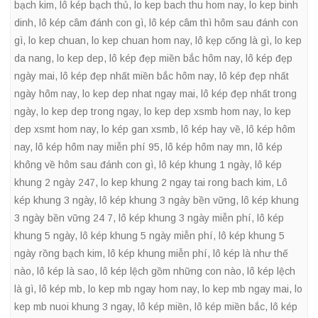
bạch kim
,
lô kép bạch thủ
,
lo kep bach thu hom nay
,
lo kep binh
dinh
,
lô kép câm đánh con gì
,
lô kép câm thì hôm sau đánh con
gì
,
lo kep chuan
,
lo kep chuan hom nay
,
lô kẹp cống là gì
,
lo kep
da nang
,
lo kep dep
,
lô kép đẹp miền bắc hôm nay
,
lô kép đẹp
ngày mai
,
lô kép đẹp nhất miền bắc hôm nay
,
lô kép đẹp nhất
ngày hôm nay
,
lo kep dep nhat ngay mai
,
lô kép đẹp nhất trong
ngày
,
lo kep dep trong ngay
,
lo kep dep xsmb hom nay
,
lo kep
dep xsmt hom nay
,
lo kép gan xsmb
,
lô kép hay về
,
lô kép hôm
nay
,
lô kép hôm nay miễn phí 95
,
lô kép hôm nay mn
,
lô kép
không về hôm sau đánh con gì
,
lô kép khung 1 ngày
,
lô kép
khung 2 ngày 247
,
lo kep khung 2 ngay tai rong bach kim
,
Lô
kép khung 3 ngày
,
lô kép khung 3 ngày bền vững
,
lô kép khung
3 ngày bền vững 24 7
,
lô kép khung 3 ngày miễn phí
,
lô kép
khung 5 ngày
,
lô kép khung 5 ngày miễn phí
,
lô kép khung 5
ngày rồng bạch kim
,
lô kép khung miễn phí
,
lô kép là như thế
nào
,
lô kép là sao
,
lô kép lệch gồm những con nào
,
lô kép lệch
là gì
,
lô kép mb
,
lo kep mb ngay hom nay
,
lo kep mb ngay mai
,
lo
kep mb nuoi khung 3 ngay
,
lô kép miền
,
lô kép miền bắc
,
lô kép