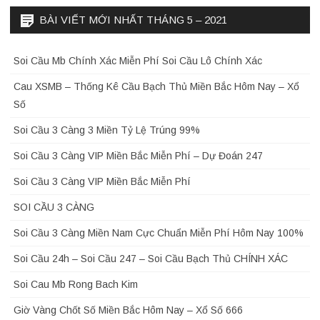
BÀI VIẾT MỚI NHẤT THÁNG 5 – 2021
Soi Cầu Mb Chính Xác Miễn Phí Soi Cầu Lô Chính Xác
Cau XSMB – Thống Kê Cầu Bạch Thủ Miền Bắc Hôm Nay – Xổ
Số
Soi Cầu 3 Càng 3 Miền Tỷ Lệ Trúng 99%
Soi Cầu 3 Càng VIP Miền Bắc Miễn Phí – Dự Đoán 247
Soi Cầu 3 Càng VIP Miền Bắc Miễn Phí
SOI CẦU 3 CÀNG
Soi Cầu 3 Càng Miền Nam Cực Chuẩn Miễn Phí Hôm Nay 100%
Soi Cầu 24h – Soi Cầu 247 – Soi Cầu Bạch Thủ CHÍNH XÁC
Soi Cau Mb Rong Bach Kim
Giờ Vàng Chốt Số Miền Bắc Hôm Nay – Xổ Số 666