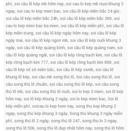
phí
,
soi cầu lô kép mb hôm nay
,
soi cau lo kep mb nuoi khung 3
ngay
,
soi cau lo kep mien bac
,
soi cầu lô kép miền bắc 24 giờ
,
soi cầu lô kép miền bắc 24h
,
soi cầu lô kép miền bắc 366
,
soi
cau lo kep mien bac ba mien
,
soi cầu lô kép miễn phí
,
soi cầu lô
kép miền trung
,
soi cầu lô kép ngày hôm nay
,
soi cầu lô kép
ngày mai
,
soi cầu lô kép ngon mb
,
soi cầu lô kép nuôi khung 3
ngày
,
soi cầu lô kép quảng bình
,
soi cầu lô kép quảng nam
,
soi
cầu lô kép quảng ngãi
,
soi cầu lô kép rồng bạch kim
,
soi cầu lô
kép rồng bạch kim 777
,
soi cầu lô kép rồng bạch kim 888
,
soi
cầu lô kép xổ số miền bắc
,
soi cầu lô kép xsmb
,
soi cầu lô
khung lô kép
,
soi cầu mb song thủ lô
,
Soi cầu song thủ lô
,
soi
cầu song thủ lô chuẩn
,
soi cầu song thủ lô kép
,
soi cầu song
thủ lô mb
,
soi cầu song thủ lô nuôi
,
soi lo kep 3 mien
,
soi lô kép
hôm nay
,
soi lô kép khung 2 ngày
,
soi lo kep mien bac
,
Soi lô
kép miễn phí
,
soicau lo kep hom nay
,
song thu kep khung 2
ngay
,
song thủ kép khung 3 ngày
,
Song thủ khung 3 ngày miễn
phí
,
song thủ lô 2 ngày
,
song thủ lô 247
,
song thu lo 3 ngay
,
song thủ lô 50k
,
song thủ lô đẹp nhất hôm nay
,
song thủ lô hôm