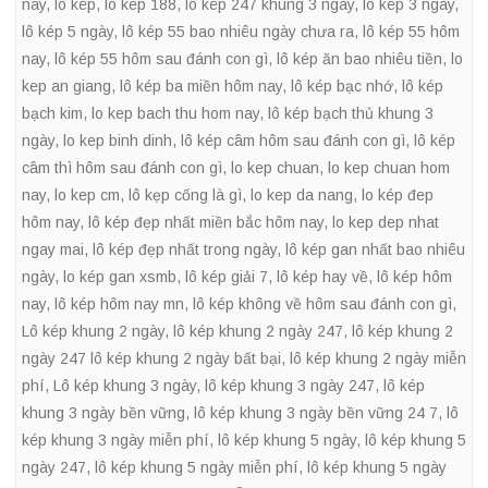
nay
,
lô kép
,
lo kep 188
,
lô kép 247 khung 3 ngày
,
lô kép 3 ngày
,
lô kép 5 ngày
,
lô kép 55 bao nhiêu ngày chưa ra
,
lô kép 55 hôm
nay
,
lô kép 55 hôm sau đánh con gì
,
lô kép ăn bao nhiêu tiền
,
lo
kep an giang
,
lô kép ba miền hôm nay
,
lô kép bạc nhớ
,
lô kép
bạch kim
,
lo kep bach thu hom nay
,
lô kép bạch thủ khung 3
ngày
,
lo kep binh dinh
,
lô kép câm hôm sau đánh con gì
,
lô kép
câm thì hôm sau đánh con gì
,
lo kep chuan
,
lo kep chuan hom
nay
,
lo kep cm
,
lô kẹp cống là gì
,
lo kep da nang
,
lo kép đep
hôm nay
,
lô kép đẹp nhất miền bắc hôm nay
,
lo kep dep nhat
ngay mai
,
lô kép đẹp nhất trong ngày
,
lô kép gan nhất bao nhiêu
ngày
,
lo kép gan xsmb
,
lô kép giải 7
,
lô kép hay về
,
lô kép hôm
nay
,
lô kép hôm nay mn
,
lô kép không về hôm sau đánh con gì
,
Lô kép khung 2 ngày
,
lô kép khung 2 ngày 247
,
lô kép khung 2
ngày 247 lô kép khung 2 ngày bất bại
,
lô kép khung 2 ngày miễn
phí
,
Lô kép khung 3 ngày
,
lô kép khung 3 ngày 247
,
lô kép
khung 3 ngày bền vững
,
lô kép khung 3 ngày bền vững 24 7
,
lô
kép khung 3 ngày miễn phí
,
lô kép khung 5 ngày
,
lô kép khung 5
ngày 247
,
lô kép khung 5 ngày miễn phí
,
lô kép khung 5 ngày