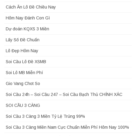
Cách Ăn Lô Đề Chiều Nay
Hôm Nay Đánh Con Gì
Dự đoán KQXS 3 Miền
Lấy Số Đề Chuẩn
Lô Đẹp Hôm Nay
Soi Cầu Lô Đề XSMB
Soi Lô MB Miễn Phí
Gio Vang Chot So
Soi Cầu 24h – Soi Cầu 247 – Soi Cầu Bạch Thủ CHÍNH XÁC
SOI CẦU 3 CÀNG
Soi Cầu 3 Càng 3 Miền Tỷ Lệ Trúng 99%
Soi Cầu 3 Càng Miền Nam Cực Chuẩn Miễn Phí Hôm Nay 100%