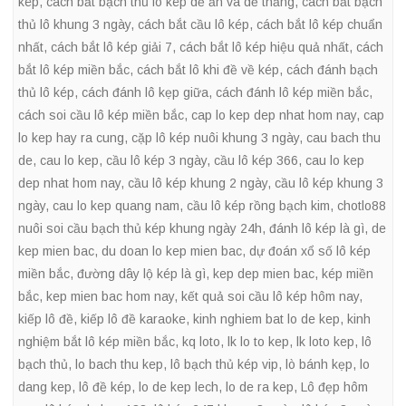
kép
,
cách bắt bạch thủ lô kép dễ ăn và dễ thắng
,
cách bắt bạch
thủ lô khung 3 ngày
,
cách bắt cầu lô kép
,
cách bắt lô kép chuẩn
nhất
,
cách bắt lô kép giải 7
,
cách bắt lô kép hiệu quả nhất
,
cách
bắt lô kép miền bắc
,
cách bắt lô khi đề về kép
,
cách đánh bạch
thủ lô kép
,
cách đánh lô kẹp giữa
,
cách đánh lô kép miền bắc
,
cách soi cầu lô kép miền bắc
,
cap lo kep dep nhat hom nay
,
cap
lo kep hay ra cung
,
cặp lô kép nuôi khung 3 ngày
,
cau bach thu
de
,
cau lo kep
,
cầu lô kép 3 ngày
,
cầu lô kép 366
,
cau lo kep
dep nhat hom nay
,
cầu lô kép khung 2 ngày
,
cầu lô kép khung 3
ngày
,
cau lo kep quang nam
,
cầu lô kép rồng bạch kim
,
chotlo88
nuôi soi cầu bạch thủ kép khung ngày 24h
,
đánh lô kép là gì
,
de
kep mien bac
,
du doan lo kep mien bac
,
dự đoán xổ số lô kép
miền bắc
,
đường dây lộ kép là gì
,
kep dep mien bac
,
kép miền
bắc
,
kep mien bac hom nay
,
kết quả soi cầu lô kép hôm nay
,
kiếp lô đề
,
kiếp lô đề karaoke
,
kinh nghiem bat lo de kep
,
kinh
nghiệm bắt lô kép miền bắc
,
kq loto
,
lk lo to kep
,
lk loto kep
,
lô
bạch thủ
,
lo bach thu kep
,
lô bạch thủ kép vip
,
lò bánh kẹp
,
lo
dang kep
,
lô đề kép
,
lo de kep lech
,
lo de ra kep
,
Lô đẹp hôm