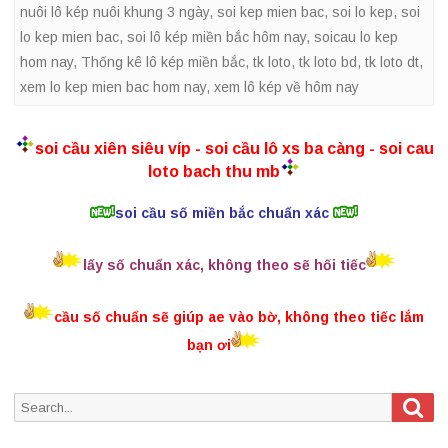
nuôi lô kép nuôi khung 3 ngày
,
soi kep mien bac
,
soi lo kep
,
soi
lo kep mien bac
,
soi lô kép miền bắc hôm nay
,
soicau lo kep
hom nay
,
Thống kê lô kép miền bắc
,
tk loto
,
tk loto bd
,
tk loto dt
,
xem lo kep mien bac hom nay
,
xem lô kép về hôm nay
soi cầu xiên siêu víp - soi cầu lô xs ba càng - soi cau
loto bach thu mb
soi cầu số miền bắc chuẩn xác
lấy số chuẩn xác, không theo sẽ hối tiếc
cầu số chuẩn sẽ giúp ae vào bờ, không theo tiếc lắm
bạn ơi
Sea
Search
for: