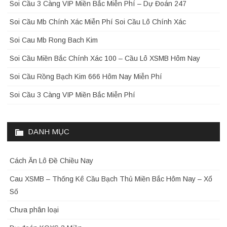
Soi Cầu 3 Càng VIP Miền Bắc Miễn Phí – Dự Đoán 247
Soi Cầu Mb Chính Xác Miễn Phí Soi Cầu Lô Chính Xác
Soi Cau Mb Rong Bach Kim
Soi Cầu Miền Bắc Chính Xác 100 – Cầu Lô XSMB Hôm Nay
Soi Cầu Rồng Bạch Kim 666 Hôm Nay Miễn Phí
Soi Cầu 3 Càng VIP Miền Bắc Miễn Phí
DANH MỤC
Cách Ăn Lô Đề Chiều Nay
Cau XSMB – Thống Kê Cầu Bạch Thủ Miền Bắc Hôm Nay – Xổ
Số
Chưa phân loại