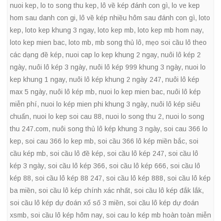
nuoi kep
,
lo to song thu kep
,
lô về kép đánh con gì
,
lo ve kep
hom sau danh con gi
,
lô về kép nhiều hôm sau đánh con gì
,
loto
kep
,
loto kep khung 3 ngay
,
loto kep mb
,
loto kep mb hom nay
,
loto kep mien bac
,
loto mb
,
mb song thủ lô
,
mẹo soi cầu lô theo
các dạng đề kép
,
nuoi cap lo kep khung 2 ngay
,
nuôi lô kép 2
ngày
,
nuôi lô kép 3 ngày
,
nuôi lô kép 999 khung 3 ngày
,
nuoi lo
kep khung 1 ngay
,
nuôi lô kép khung 2 ngày 247
,
nuôi lô kép
max 5 ngày
,
nuôi lô kép mb
,
nuoi lo kep mien bac
,
nuôi lô kép
miễn phí
,
nuoi lo kép mien phi khung 3 ngày
,
nuôi lô kép siêu
chuẩn
,
nuoi lo kep soi cau 88
,
nuoi lo song thu 2
,
nuoi lo song
thu 247.com
,
nuôi song thủ lô kép khung 3 ngày
,
soi cau 366 lo
kep
,
soi cau 366 lo kep mb
,
soi cầu 366 lô kép miền bắc
,
soi
cầu kép mb
,
soi cầu lô đề kép
,
soi cầu lô kép 247
,
soi cầu lô
kép 3 ngày
,
soi cầu lô kép 366
,
soi cầu lô kép 666
,
soi cầu lô
kép 88
,
soi cầu lô kép 88 247
,
soi cầu lô kép 888
,
soi cầu lô kép
ba miền
,
soi cầu lô kép chính xác nhất
,
soi cầu lô kép đắk lắk
,
soi cầu lô kép dự đoán xổ số 3 miền
,
soi cầu lô kép dự đoán
xsmb
,
soi cầu lô kép hôm nay
,
soi cau lo kép mb hoàn toàn miễn