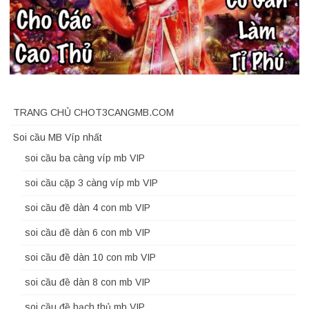
TRANG CHỦ CHOT3CANGMB.COM
Soi cầu MB Víp nhất
soi cầu ba càng víp mb VIP
soi cầu cặp 3 càng víp mb VIP
soi cầu đề dàn 4 con mb VIP
soi cầu đề dàn 6 con mb VIP
soi cầu đề dàn 10 con mb VIP
soi cầu đề dàn 8 con mb VIP
soi cầu đề bạch thủ mb VIP