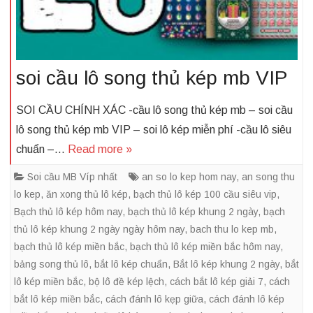
soi cầu lô song thủ kép mb VIP
SOI CẦU CHÍNH XÁC -cầu lô song thủ kép mb – soi cầu
lô song thủ kép mb VIP – soi lô kép miễn phí -cầu lô siêu
chuẩn –…
Read more »
Soi cầu MB Víp nhất
an so lo kep hom nay
,
an song thu
lo kep
,
ăn xong thủ lô kép
,
bạch thủ lô kép 100 cầu siêu vip
,
Bạch thủ lô kép hôm nay
,
bạch thủ lô kép khung 2 ngày
,
bạch
thủ lô kép khung 2 ngày ngày hôm nay
,
bach thu lo kep mb
,
bạch thủ lô kép miền bắc
,
bạch thủ lô kép miền bắc hôm nay
,
bảng song thủ lô
,
bắt lô kép chuẩn
,
Bắt lô kép khung 2 ngày
,
bắt
lô kép miền bắc
,
bộ lô đề kép lệch
,
cách bắt lô kép giải 7
,
cách
bắt lô kép miền bắc
,
cách đánh lô kẹp giữa
,
cách đánh lô kép