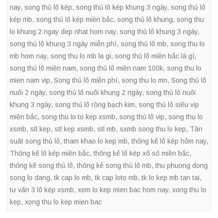
nay
,
song thủ lô kép
,
song thủ lô kép khung 3 ngày
,
song thủ lô
kép mb
,
song thủ lô kép miền bắc
,
song thủ lô khung
,
song thu
lo khung 2 ngay dep nhat hom nay
,
song thủ lô khung 3 ngày
,
song thủ lô khung 3 ngày miễn phí
,
song thủ lô mb
,
song thu lo
mb hom nay
,
song thu lo mb la gi
,
song thủ lô miền bắc là gì
,
song thủ lô miền nam
,
song thủ lô miền nam 100k
,
song thu lo
mien nam vip
,
Song thủ lô miễn phí
,
song thu lo mn
,
Song thủ lô
nuôi 2 ngày
,
song thủ lô nuôi khung 2 ngày
,
song thủ lô nuôi
khung 3 ngày
,
song thủ lô rồng bạch kim
,
song thủ lô siêu vip
miền bắc
,
song thu lo to kep xsmb
,
song thủ lô vip
,
song thu lo
xsmb
,
stl kep
,
stl kep xsmb
,
stl mb
,
sxmb song thu lo kep
,
Tần
suất song thủ lô
,
tham khao lo kep mb
,
thống kê lô kép hôm nay
,
Thống kê lô kép miền bắc
,
thống kê lô kép xổ số miền bắc
,
thống kê song thủ lô
,
thống kê song thủ lô mb
,
thu phuong dong
song lo dang
,
tk cap lo mb
,
tk cap loto mb
,
tk lo kep mb tan tai
,
tư vấn 3 lô kép xsmb
,
xem lo kep mien bac hom nay
,
xong thu lo
kep
,
xong thu lo kep mien bac