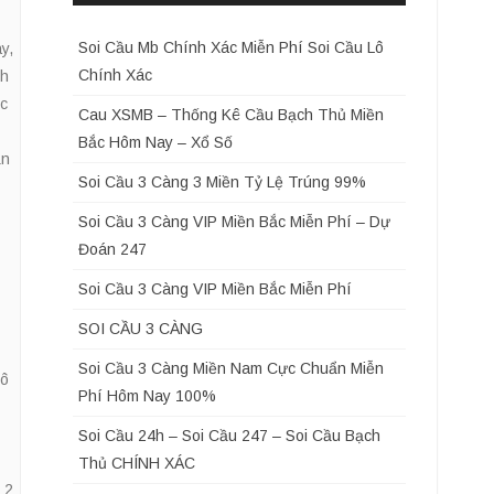
Soi Cầu Mb Chính Xác Miễn Phí Soi Cầu Lô
ày
,
Chính Xác
nh
ắc
Cau XSMB – Thống Kê Cầu Bạch Thủ Miền
Bắc Hôm Nay – Xổ Số
ăn
Soi Cầu 3 Càng 3 Miền Tỷ Lệ Trúng 99%
Soi Cầu 3 Càng VIP Miền Bắc Miễn Phí – Dự
Đoán 247
Soi Cầu 3 Càng VIP Miền Bắc Miễn Phí
SOI CẦU 3 CÀNG
Soi Cầu 3 Càng Miền Nam Cực Chuẩn Miễn
lô
Phí Hôm Nay 100%
Soi Cầu 24h – Soi Cầu 247 – Soi Cầu Bạch
Thủ CHÍNH XÁC
 2