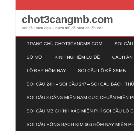
chot3cangmb.com
soi cầu siêu đẹp – bạch thủ đề siêu chuẩn xác
TRANG CHỦ CHOT3CANGMB.COM
SOI CẦU
SỔ MƠ
KINH NGHIỆM LÔ ĐỀ
CÁCH ĂN 
SOI CẦU 
VIP
LÔ ĐẸP HÔM NAY
SOI CẦU LÔ ĐỀ XSMB
SOI CẦU 
SOI CẦU 24H – SOI CẦU 247 – SOI CẦU BẠCH TH
MB VIP
SOI CẦU 3 CÀNG MIỀN NAM CỰC CHUẨN MIỄN P
SOI CẦU 
SOI CẦU MB CHÍNH XÁC MIỄN PHÍ SOI CẦU LÔ 
MB VIP
SOI CẦU RỒNG BẠCH KIM 666 HÔM NAY MIỄN PH
SOI CẦU 