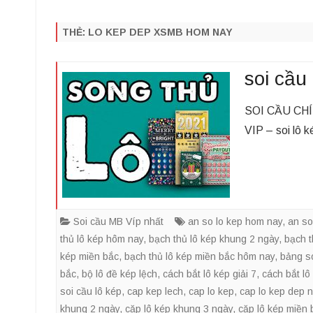
MB VIP
THẺ:
LO KEP DEP XSMB HOM NAY
SOI CẦU 
MB VIP
soi cầu
SOI CẦU 
MB VIP
SOI CẦU CHÍN
VIP – soi lô 
SOI CẦU
VIP
SOI CẦU 
VIP
Soi cầu MB Víp nhất
an so lo kep hom nay
,
an so
thủ lô kép hôm nay
,
bạch thủ lô kép khung 2 ngày
,
bạch t
SOI CẦU
kép miền bắc
,
bạch thủ lô kép miền bắc hôm nay
,
bảng so
MB VIP
bắc
,
bộ lô đề kép lệch
,
cách bắt lô kép giải 7
,
cách bắt lô
soi cầu lô kép
,
cap kep lech
,
cap lo kep
,
cap lo kep dep 
khung 2 ngày
,
cặp lô kép khung 3 ngày
,
cặp lô kép miền 