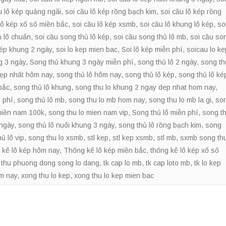
u lô kép quảng ngãi
,
soi cầu lô kép rồng bạch kim
,
soi cầu lô kép rồng
lô kép xổ số miền bắc
,
soi cầu lô kép xsmb
,
soi cầu lô khung lô kép
,
so
ủ lô chuẩn
,
soi cầu song thủ lô kép
,
soi cầu song thủ lô mb
,
soi cầu so
kép khung 2 ngày
,
soi lo kep mien bac
,
Soi lô kép miễn phí
,
soicau lo ke
g 3 ngày
,
Song thủ khung 3 ngày miễn phí
,
song thủ lô 2 ngày
,
song th
đẹp nhất hôm nay
,
song thủ lô hôm nay
,
song thủ lô kép
,
song thủ lô ké
bắc
,
song thủ lô khung
,
song thu lo khung 2 ngay dep nhat hom nay
,
 phí
,
song thủ lô mb
,
song thu lo mb hom nay
,
song thu lo mb la gi
,
so
miền nam 100k
,
song thu lo mien nam vip
,
Song thủ lô miễn phí
,
song t
 ngày
,
song thủ lô nuôi khung 3 ngày
,
song thủ lô rồng bạch kim
,
song
ủ lô vip
,
song thu lo xsmb
,
stl kep
,
stl kep xsmb
,
stl mb
,
sxmb song th
 kê lô kép hôm nay
,
Thống kê lô kép miền bắc
,
thống kê lô kép xổ số
,
thu phuong dong song lo dang
,
tk cap lo mb
,
tk cap loto mb
,
tk lo kep
m nay
,
xong thu lo kep
,
xong thu lo kep mien bac