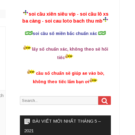
 SỚ ĐẦU ĐUÔI
SOI CẦU SỚ ĐẦU ĐUÔI
T VIP
GIẢI 8 MN VIP
soi cầu xiên siêu víp - soi cầu lô xs
ba càng - soi cau loto bach thu mb
 SỚ ĐẦU ĐUÔI
SOI CẦU SỚ ĐẦU ĐUÔI
 BIỆT MT VIP
GIẢI ĐẶC BIỆT MN VIP
soi cầu số miền bắc chuẩn xác
 SONG THỦ LÔ
SOI CẦU SONG THỦ LÔ
lấy số chuẩn xác, không theo sẽ hối
MN VIP
tiếc
XÍU CHỦ MT VIP
SOI CẦU XÍU CHỦ MN VIP
cầu số chuẩn sẽ giúp ae vào bờ,
không theo tiếc lắm bạn ơi
ch
Search
Search
for:
BÀI VIẾT MỚI NHẤT THÁNG 5 –
2021