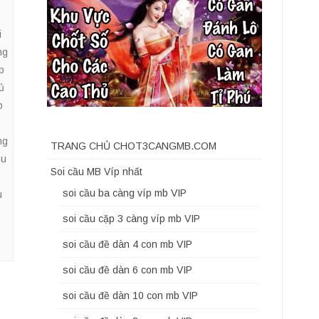
i
ng
p
ủ
p
ng
TRANG CHỦ CHOT3CANGMB.COM
hu
Soi cầu MB Víp nhất
soi cầu ba càng víp mb VIP
u
soi cầu cặp 3 càng víp mb VIP
soi cầu đề dàn 4 con mb VIP
soi cầu đề dàn 6 con mb VIP
soi cầu đề dàn 10 con mb VIP