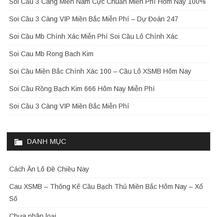
Soi Cầu 3 Càng Miền Nam Cực Chuẩn Miễn Phí Hôm Nay 100%
Soi Cầu 3 Càng VIP Miền Bắc Miễn Phí – Dự Đoán 247
Soi Cầu Mb Chính Xác Miễn Phí Soi Cầu Lô Chính Xác
Soi Cau Mb Rong Bach Kim
Soi Cầu Miền Bắc Chính Xác 100 – Cầu Lô XSMB Hôm Nay
Soi Cầu Rồng Bạch Kim 666 Hôm Nay Miễn Phí
Soi Cầu 3 Càng VIP Miền Bắc Miễn Phí
DANH MỤC
Cách Ăn Lô Đề Chiều Nay
Cau XSMB – Thống Kê Cầu Bạch Thủ Miền Bắc Hôm Nay – Xổ
Số
Chưa phân loại