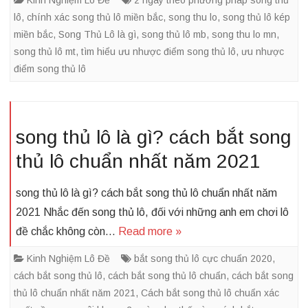
Kinh Nghiệm Lô Đề
2 ngày theo phương pháp song thủ
lô
,
chính xác song thủ lô miền bắc
,
song thu lo
,
song thủ lô kép
miền bắc
,
Song Thủ Lô là gì
,
song thủ lô mb
,
song thu lo mn
,
song thủ lô mt
,
tìm hiểu ưu nhược điểm song thủ lô
,
ưu nhược
điểm song thủ lô
song thủ lô là gì? cách bắt song
thủ lô chuẩn nhất năm 2021
song thủ lô là gì? cách bắt song thủ lô chuẩn nhất năm
2021 Nhắc đến song thủ lô, đối với những anh em chơi lô
đề chắc không còn…
Read more »
Kinh Nghiệm Lô Đề
bắt song thủ lô cực chuẩn 2020
,
cách bắt song thủ lô
,
cách bắt song thủ lô chuẩn
,
cách bắt song
thủ lô chuẩn nhất năm 2021
,
Cách bắt song thủ lô chuẩn xác