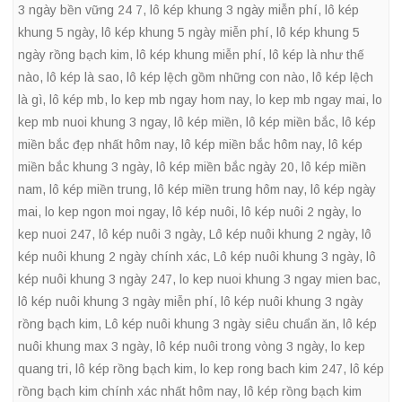
3 ngày bền vững 24 7
,
lô kép khung 3 ngày miễn phí
,
lô kép
khung 5 ngày
,
lô kép khung 5 ngày miễn phí
,
lô kép khung 5
ngày rồng bạch kim
,
lô kép khung miễn phí
,
lô kép là như thế
nào
,
lô kép là sao
,
lô kép lệch gồm những con nào
,
lô kép lệch
là gì
,
lô kép mb
,
lo kep mb ngay hom nay
,
lo kep mb ngay mai
,
lo
kep mb nuoi khung 3 ngay
,
lô kép miền
,
lô kép miền bắc
,
lô kép
miền bắc đẹp nhất hôm nay
,
lô kép miền bắc hôm nay
,
lô kép
miền bắc khung 3 ngày
,
lô kép miền bắc ngày 20
,
lô kép miền
nam
,
lô kép miền trung
,
lô kép miền trung hôm nay
,
lô kép ngày
mai
,
lo kep ngon moi ngay
,
lô kép nuôi
,
lô kép nuôi 2 ngày
,
lo
kep nuoi 247
,
lô kép nuôi 3 ngày
,
Lô kép nuôi khung 2 ngày
,
lô
kép nuôi khung 2 ngày chính xác
,
Lô kép nuôi khung 3 ngày
,
lô
kép nuôi khung 3 ngày 247
,
lo kep nuoi khung 3 ngay mien bac
,
lô kép nuôi khung 3 ngày miễn phí
,
lô kép nuôi khung 3 ngày
rồng bạch kim
,
Lô kép nuôi khung 3 ngày siêu chuẩn ăn
,
lô kép
nuôi khung max 3 ngày
,
lô kép nuôi trong vòng 3 ngày
,
lo kep
quang tri
,
lô kép rồng bạch kim
,
lo kep rong bach kim 247
,
lô kép
rồng bạch kim chính xác nhất hôm nay
,
lô kép rồng bạch kim