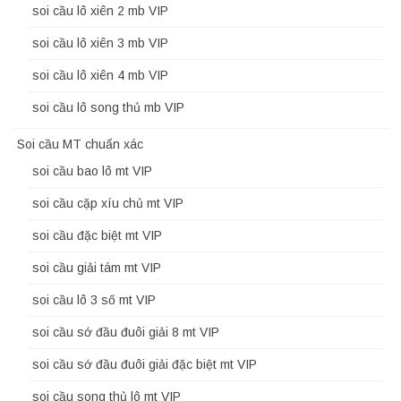
soi cầu lô xiên 2 mb VIP
soi cầu lô xiên 3 mb VIP
soi cầu lô xiên 4 mb VIP
soi cầu lô song thủ mb VIP
Soi cầu MT chuẩn xác
soi cầu bao lô mt VIP
soi cầu cặp xíu chủ mt VIP
soi cầu đặc biệt mt VIP
soi cầu giải tám mt VIP
soi cầu lô 3 số mt VIP
soi cầu sớ đầu đuôi giải 8 mt VIP
soi cầu sớ đầu đuôi giải đặc biệt mt VIP
soi cầu song thủ lô mt VIP