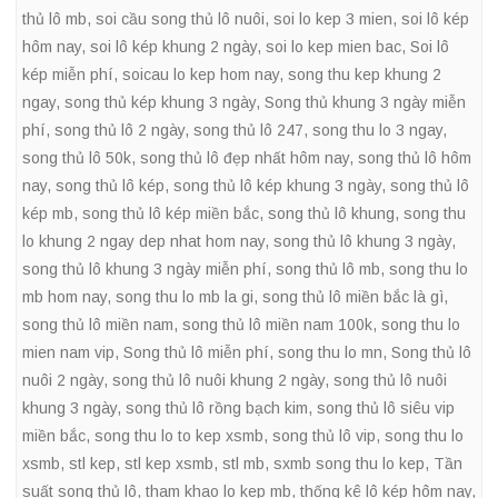
thủ lô mb
,
soi cầu song thủ lô nuôi
,
soi lo kep 3 mien
,
soi lô kép
hôm nay
,
soi lô kép khung 2 ngày
,
soi lo kep mien bac
,
Soi lô
kép miễn phí
,
soicau lo kep hom nay
,
song thu kep khung 2
ngay
,
song thủ kép khung 3 ngày
,
Song thủ khung 3 ngày miễn
phí
,
song thủ lô 2 ngày
,
song thủ lô 247
,
song thu lo 3 ngay
,
song thủ lô 50k
,
song thủ lô đẹp nhất hôm nay
,
song thủ lô hôm
nay
,
song thủ lô kép
,
song thủ lô kép khung 3 ngày
,
song thủ lô
kép mb
,
song thủ lô kép miền bắc
,
song thủ lô khung
,
song thu
lo khung 2 ngay dep nhat hom nay
,
song thủ lô khung 3 ngày
,
song thủ lô khung 3 ngày miễn phí
,
song thủ lô mb
,
song thu lo
mb hom nay
,
song thu lo mb la gi
,
song thủ lô miền bắc là gì
,
song thủ lô miền nam
,
song thủ lô miền nam 100k
,
song thu lo
mien nam vip
,
Song thủ lô miễn phí
,
song thu lo mn
,
Song thủ lô
nuôi 2 ngày
,
song thủ lô nuôi khung 2 ngày
,
song thủ lô nuôi
khung 3 ngày
,
song thủ lô rồng bạch kim
,
song thủ lô siêu vip
miền bắc
,
song thu lo to kep xsmb
,
song thủ lô vip
,
song thu lo
xsmb
,
stl kep
,
stl kep xsmb
,
stl mb
,
sxmb song thu lo kep
,
Tần
suất song thủ lô
,
tham khao lo kep mb
,
thống kê lô kép hôm nay
,