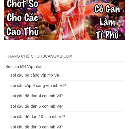
TRANG CHỦ CHOT3CANGMB.COM
Soi cầu MB Víp nhất
soi cầu ba càng víp mb VIP
soi cầu cặp 3 càng víp mb VIP
soi cầu đề dàn 4 con mb VIP
soi cầu đề dàn 6 con mb VIP
soi cầu đề dàn 10 con mb VIP
soi cầu đề dàn 8 con mb VIP