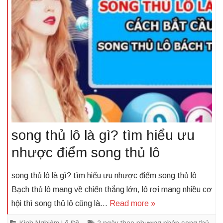
song thủ lô là gì? tìm hiểu ưu
nhược điểm song thủ lô
song thủ lô là gì? tìm hiểu ưu nhược điểm song thủ lô
Bạch thủ lô mang về chiến thắng lớn, lô rơi mang nhiều cơ
hội thì song thủ lô cũng là…
Read more »