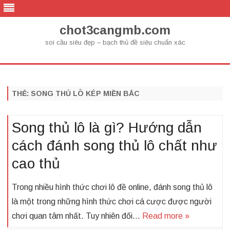
chot3cangmb.com
soi cầu siêu đẹp – bạch thủ đề siêu chuẩn xác
Skip
to
content
THẺ:
SONG THỦ LÔ KÉP MIỀN BẮC
Song thủ lô là gì? Hướng dẫn
cách đánh song thủ lô chất như
cao thủ
Trong nhiều hình thức chơi lô đề online, đánh song thủ lô
là một trong những hình thức chơi cá cược được người
chơi quan tâm nhất. Tuy nhiên đối…
Read more »