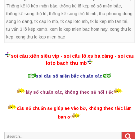
Thống kê lô kép miền bắc
,
thống kê lô kép xổ số miền bắc
,
thống kê song thủ lô
,
thống kê song thủ lô mb
,
thu phuong dong
song lo dang
,
tk cap lo mb
,
tk cap loto mb
,
tk lo kep mb tan tai
,
tư vấn 3 lô kép xsmb
,
xem lo kep mien bac hom nay
,
xong thu lo
kep
,
xong thu lo kep mien bac
soi cầu xiên siêu víp - soi cầu lô xs ba càng - soi cau
loto bach thu mb
soi cầu số miền bắc chuẩn xác
lấy số chuẩn xác, không theo sẽ hối tiếc
cầu số chuẩn sẽ giúp ae vào bờ, không theo tiếc lắm
bạn ơi
Sea
Search