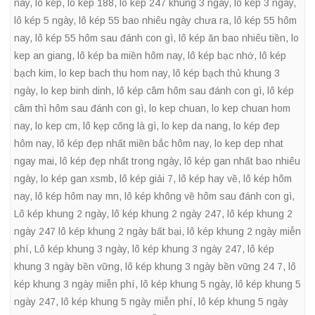
nay
,
lô kép
,
lo kep 188
,
lô kép 247 khung 3 ngày
,
lô kép 3 ngày
,
lô kép 5 ngày
,
lô kép 55 bao nhiêu ngày chưa ra
,
lô kép 55 hôm
nay
,
lô kép 55 hôm sau đánh con gì
,
lô kép ăn bao nhiêu tiền
,
lo
kep an giang
,
lô kép ba miền hôm nay
,
lô kép bạc nhớ
,
lô kép
bạch kim
,
lo kep bach thu hom nay
,
lô kép bạch thủ khung 3
ngày
,
lo kep binh dinh
,
lô kép câm hôm sau đánh con gì
,
lô kép
câm thì hôm sau đánh con gì
,
lo kep chuan
,
lo kep chuan hom
nay
,
lo kep cm
,
lô kẹp cống là gì
,
lo kep da nang
,
lo kép đep
hôm nay
,
lô kép đẹp nhất miền bắc hôm nay
,
lo kep dep nhat
ngay mai
,
lô kép đẹp nhất trong ngày
,
lô kép gan nhất bao nhiêu
ngày
,
lo kép gan xsmb
,
lô kép giải 7
,
lô kép hay về
,
lô kép hôm
nay
,
lô kép hôm nay mn
,
lô kép không về hôm sau đánh con gì
,
Lô kép khung 2 ngày
,
lô kép khung 2 ngày 247
,
lô kép khung 2
ngày 247 lô kép khung 2 ngày bất bại
,
lô kép khung 2 ngày miễn
phí
,
Lô kép khung 3 ngày
,
lô kép khung 3 ngày 247
,
lô kép
khung 3 ngày bền vững
,
lô kép khung 3 ngày bền vững 24 7
,
lô
kép khung 3 ngày miễn phí
,
lô kép khung 5 ngày
,
lô kép khung 5
ngày 247
,
lô kép khung 5 ngày miễn phí
,
lô kép khung 5 ngày