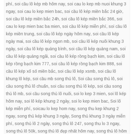
phí
,
soi cầu lô kép mb hôm nay
,
soi cau lo kep mb nuoi khung 3
ngay
,
soi cau lo kep mien bac
,
soi cầu lô kép miền bắc 24 giờ
,
soi cầu lô kép miền bắc 24h
,
soi cầu lô kép miền bắc 366
,
soi
cau lo kep mien bac ba mien
,
soi cầu lô kép miễn phí
,
soi cầu lô
kép miền trung
,
soi cầu lô kép ngày hôm nay
,
soi cầu lô kép
ngày mai
,
soi cầu lô kép ngon mb
,
soi cầu lô kép nuôi khung 3
ngày
,
soi cầu lô kép quảng bình
,
soi cầu lô kép quảng nam
,
soi
cầu lô kép quảng ngãi
,
soi cầu lô kép rồng bạch kim
,
soi cầu lô
kép rồng bạch kim 777
,
soi cầu lô kép rồng bạch kim 888
,
soi
cầu lô kép xổ số miền bắc
,
soi cầu lô kép xsmb
,
soi cầu lô
khung lô kép
,
soi cầu mb song thủ lô
,
Soi cầu song thủ lô
,
soi
cầu song thủ lô chuẩn
,
soi cầu song thủ lô kép
,
soi cầu song
thủ lô mb
,
soi cầu song thủ lô nuôi
,
soi lo kep 3 mien
,
soi lô kép
hôm nay
,
soi lô kép khung 2 ngày
,
soi lo kep mien bac
,
Soi lô
kép miễn phí
,
soicau lo kep hom nay
,
song thu kep khung 2
ngay
,
song thủ kép khung 3 ngày
,
Song thủ khung 3 ngày miễn
phí
,
song thủ lô 2 ngày
,
song thủ lô 247
,
song thu lo 3 ngay
,
song thủ lô 50k
,
song thủ lô đẹp nhất hôm nay
,
song thủ lô hôm