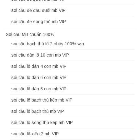
soi cầu đề đầu đuôi mb VIP
soi cầu đề song thủ mb VIP
Soi cầu MB chuẩn 100%
soi cầu bạch thủ lô 2 nháy 100% win
soi cầu dàn lô 10 con mb VIP
soi cầu lô dàn 4 con mb VIP
soi cầu lô dàn 6 con mb VIP
soi cầu lô dàn 8 con mb VIP
soi cầu lô bạch thủ kép mb VIP
soi cầu lô bạch thủ mb VIP
soi cầu lô song thủ kép mb VIP
soi cầu lô xiên 2 mb VIP