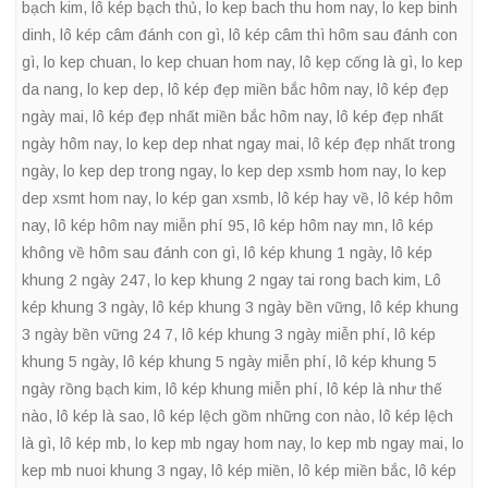
bạch kim
,
lô kép bạch thủ
,
lo kep bach thu hom nay
,
lo kep binh
dinh
,
lô kép câm đánh con gì
,
lô kép câm thì hôm sau đánh con
gì
,
lo kep chuan
,
lo kep chuan hom nay
,
lô kẹp cống là gì
,
lo kep
da nang
,
lo kep dep
,
lô kép đẹp miền bắc hôm nay
,
lô kép đẹp
ngày mai
,
lô kép đẹp nhất miền bắc hôm nay
,
lô kép đẹp nhất
ngày hôm nay
,
lo kep dep nhat ngay mai
,
lô kép đẹp nhất trong
ngày
,
lo kep dep trong ngay
,
lo kep dep xsmb hom nay
,
lo kep
dep xsmt hom nay
,
lo kép gan xsmb
,
lô kép hay về
,
lô kép hôm
nay
,
lô kép hôm nay miễn phí 95
,
lô kép hôm nay mn
,
lô kép
không về hôm sau đánh con gì
,
lô kép khung 1 ngày
,
lô kép
khung 2 ngày 247
,
lo kep khung 2 ngay tai rong bach kim
,
Lô
kép khung 3 ngày
,
lô kép khung 3 ngày bền vững
,
lô kép khung
3 ngày bền vững 24 7
,
lô kép khung 3 ngày miễn phí
,
lô kép
khung 5 ngày
,
lô kép khung 5 ngày miễn phí
,
lô kép khung 5
ngày rồng bạch kim
,
lô kép khung miễn phí
,
lô kép là như thế
nào
,
lô kép là sao
,
lô kép lệch gồm những con nào
,
lô kép lệch
là gì
,
lô kép mb
,
lo kep mb ngay hom nay
,
lo kep mb ngay mai
,
lo
kep mb nuoi khung 3 ngay
,
lô kép miền
,
lô kép miền bắc
,
lô kép