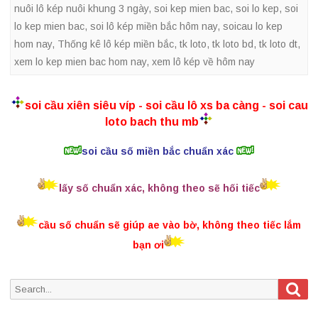
nuôi lô kép nuôi khung 3 ngày
,
soi kep mien bac
,
soi lo kep
,
soi
lo kep mien bac
,
soi lô kép miền bắc hôm nay
,
soicau lo kep
hom nay
,
Thống kê lô kép miền bắc
,
tk loto
,
tk loto bd
,
tk loto dt
,
xem lo kep mien bac hom nay
,
xem lô kép về hôm nay
soi cầu xiên siêu víp - soi cầu lô xs ba càng - soi cau
loto bach thu mb
soi cầu số miền bắc chuẩn xác
lấy số chuẩn xác, không theo sẽ hối tiếc
cầu số chuẩn sẽ giúp ae vào bờ, không theo tiếc lắm
bạn ơi
Sea
Search
for: