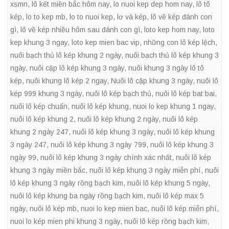
xsmn
,
lô kết miền bắc hôm nay
,
lo nuoi kep dep hom nay
,
lô tô
kép
,
lo to kep mb
,
lo to nuoi kep
,
lơ và kép
,
lô về kép đánh con
gì
,
lô về kép nhiều hôm sau đánh con gì
,
loto kep hom nay
,
loto
kep khung 3 ngay
,
loto kep mien bac vip
,
những con lô kép lệch
,
nuôi bạch thủ lô kép khung 2 ngày
,
nuôi bạch thủ lô kép khung 3
ngày
,
nuôi cặp lô kép khung 3 ngày
,
nuôi khung 3 ngày lô tô
kép
,
nuôi khung lô kép 2 ngay
,
Nuôi lô cặp khung 3 ngày
,
nuôi lô
kép 999 khung 3 ngày
,
nuôi lô kép bạch thủ
,
nuôi lô kép bat bai
,
nuôi lô kép chuẩn
,
nuôi lô kép khung
,
nuoi lo kep khung 1 ngay
,
nuôi lô kép khung 2
,
nuôi lô kép khung 2 ngày
,
nuôi lô kép
khung 2 ngày 247
,
nuôi lô kép khung 3 ngày
,
nuôi lô kép khung
3 ngày 247
,
nuôi lô kép khung 3 ngày 799
,
nuôi lô kép khung 3
ngày 99
,
nuôi lô kép khung 3 ngày chính xác nhất
,
nuôi lô kép
khung 3 ngày miền bắc
,
nuôi lô kép khung 3 ngày miễn phí
,
nuôi
lô kép khung 3 ngày rồng bạch kim
,
nuôi lô kép khung 5 ngày
,
nuôi lô kép khung ba ngày rồng bạch kim
,
nuôi lô kép max 5
ngày
,
nuôi lô kép mb
,
nuoi lo kep mien bac
,
nuôi lô kép miễn phí
,
nuoi lo kép mien phi khung 3 ngày
,
nuôi lô kép rồng bạch kim
,