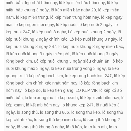
miền bắc đẹp nhất hôm nay
,
lô kép miền bắc hôm nay
,
lô kép
miền bắc khung 3 ngày
,
lô kép miền bắc ngày 20
,
lô kép miền
nam
,
lô kép miền trung
,
lô kép miền trung hôm nay
,
lô kép ngày
mai
,
lo kep ngon moi ngay
,
lô kép nuôi
,
lô kép nuôi 2 ngày
,
lo
kep nuoi 247
,
lô kép nuôi 3 ngày
,
Lô kép nuôi khung 2 ngày
,
lô
kép nuôi khung 2 ngày chính xác
,
Lô kép nuôi khung 3 ngày
,
lô
kép nuôi khung 3 ngày 247
,
lo kep nuoi khung 3 ngay mien bac
,
lô kép nuôi khung 3 ngày miễn phí
,
lô kép nuôi khung 3 ngày
rồng bạch kim
,
Lô kép nuôi khung 3 ngày siêu chuẩn ăn
,
lô kép
nuôi khung max 3 ngày
,
lô kép nuôi trong vòng 3 ngày
,
lo kep
quang tri
,
lô kép rồng bạch kim
,
lo kep rong bach kim 247
,
lô kép
rồng bạch kim chính xác nhất hôm nay
,
lô kép rồng bạch kim
hôm nay
,
lô kẹp số
,
lo kep tien giang
,
LÔ KÉP VIP
,
lô kép xổ số
miền bắc
,
lo kep xong thu
,
lo kep xsmb
,
lô kép xsmb hôm nay
,
lô
kép xsmn
,
lô kết mb hôm nay
,
lo khung kep 247
,
lô nuôi kép 3
ngày
,
lô song thủ
,
lo song thu 666
,
lo song thu kep
,
lô song thủ
kép chính xác
,
lo song thủ kep mien bac
,
lô song thủ khung 2
ngày
,
lô song thủ khung 3 ngày
,
lô tô kép
,
lo to kep mb
,
lo to