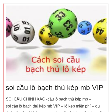
soi cầu lô bạch thủ kép mb VIP
SOI CẦU CHÍNH XÁC -cầu lô bạch thủ kép mb –
soi cầu lô bạch thủ kép mb VIP – lô kép miễn phí – dự