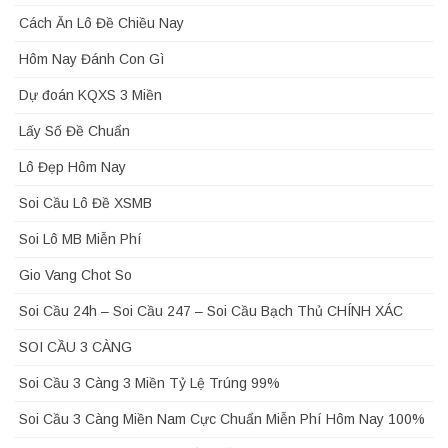
Cách Ăn Lô Đề Chiều Nay
Hôm Nay Đánh Con Gì
Dự đoán KQXS 3 Miền
Lấy Số Đề Chuẩn
Lô Đẹp Hôm Nay
Soi Cầu Lô Đề XSMB
Soi Lô MB Miễn Phí
Gio Vang Chot So
Soi Cầu 24h – Soi Cầu 247 – Soi Cầu Bạch Thủ CHÍNH XÁC
SOI CẦU 3 CÀNG
Soi Cầu 3 Càng 3 Miền Tỷ Lệ Trúng 99%
Soi Cầu 3 Càng Miền Nam Cực Chuẩn Miễn Phí Hôm Nay 100%