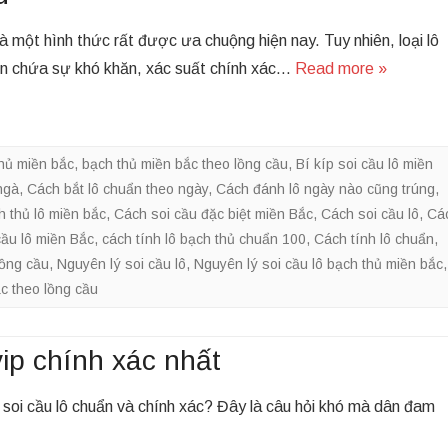
là một hình thức rất được ưa chuộng hiện nay. Tuy nhiên, loại lô
ẩn chứa sự khó khăn, xác suất chính xác…
Read more »
hủ miền bắc
,
bạch thủ miền bắc theo lồng cầu
,
Bí kíp soi cầu lô miền
ngà
,
Cách bắt lô chuẩn theo ngày
,
Cách đánh lô ngày nào cũng trúng
,
h thủ lô miền bắc
,
Cách soi cầu đặc biệt miền Bắc
,
Cách soi cầu lô
,
Cá
cầu lô miền Bắc
,
cách tính lô bạch thủ chuẩn 100
,
Cách tính lô chuẩn
,
lồng cầu
,
Nguyên lý soi cầu lô
,
Nguyên lý soi cầu lô bạch thủ miền bắc
,
ắc theo lồng cầu
vip chính xác nhất
h soi cầu lô chuẩn và chính xác? Đây là câu hỏi khó mà dân đam