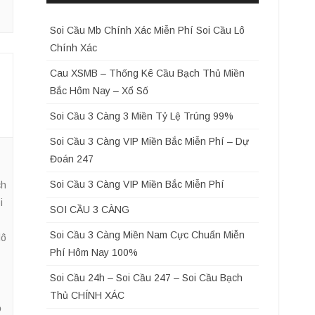
Soi Cầu Mb Chính Xác Miễn Phí Soi Cầu Lô
Chính Xác
Cau XSMB – Thống Kê Cầu Bạch Thủ Miền
Bắc Hôm Nay – Xổ Số
Soi Cầu 3 Càng 3 Miền Tỷ Lệ Trúng 99%
Soi Cầu 3 Càng VIP Miền Bắc Miễn Phí – Dự
Đoán 247
Soi Cầu 3 Càng VIP Miền Bắc Miễn Phí
ch
i
SOI CẦU 3 CÀNG
Soi Cầu 3 Càng Miền Nam Cực Chuẩn Miễn
lô
Phí Hôm Nay 100%
Soi Cầu 24h – Soi Cầu 247 – Soi Cầu Bạch
Thủ CHÍNH XÁC
ộ