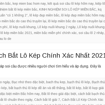
iền bắc
,
kep mien bac hom nay
,
kết quả soi cầu lô kép hôm nay
,
kiếp lô
ghiệm bắt lô kép miền bắc
,
KINH NGHIỆM SOI LÔ KÉP MIỀN BẮC
,
kq
uẩn “có 1 không 2”
,
lô kép đẹp miền bắc
,
lô kép đẹp miền bắc hôm nay
p miền bắc do cao thủ truyền lại
,
lô kép miền bắc do cao thủ truyền lại 
n phí
,
lô kép nuôi khung
,
Lô kép nuôi khung 2 ngày
,
Lô kép nuôi khung
 lô kép miền bắc 2021
,
miền bắc miễn phí chính xác
,
soi cầu lô 2 nháy
,
au lo de
ch Bắt Lô Kép Chính Xác Nhất 202
p soi cầu được nhiều người chơi tìm hiểu và áp dụng. Đây là
eo ngày
,
Bạc nhớ theo đặc biệt
,
bach thu kep
,
bạch thủ lô kép
,
Bạch thủ
ô kép
,
bắt bạch thủ lô kép dễ ăn và dễ thắng
,
bắt lô kép
,
bắt lô kẹp giải
i đặc biệt miền Bắc hôm nay
,
Bắt lô theo giải đặc biệt
,
cách bắt bạch thủ
ắt lô chuẩn theo ngày
,
Cách bắt lô giải 7
,
Cách Bắt Lô Kép Chính Xác