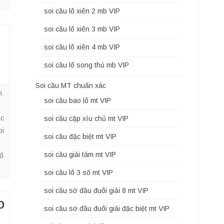
soi cầu lô xiên 2 mb VIP
soi cầu lô xiên 3 mb VIP
soi cầu lô xiên 4 mb VIP
soi cầu lô song thủ mb VIP
Soi cầu MT chuẩn xác
n
soi cầu bao lô mt VIP
ạc
soi cầu cặp xíu chủ mt VIP
oi
soi cầu đặc biệt mt VIP
soi cầu giải tám mt VIP
xổ
soi cầu lô 3 số mt VIP
soi cầu sớ đầu đuôi giải 8 mt VIP
o
soi cầu sớ đầu đuôi giải đặc biệt mt VIP