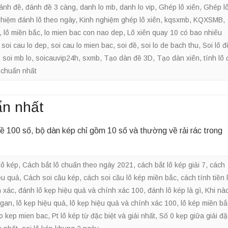
ánh đề
,
đánh đề 3 càng
,
danh lo mb
,
danh lo vip
,
Ghép lô xiên
,
Ghép l
ghiệm đánh lô theo ngày
,
Kinh nghiệm ghép lô xiên
,
kqsxmb
,
KQXSMB
,
,
lô miền bắc
,
lo mien bac con nao dep
,
Lô xiên quay 10 có bao nhiêu
,
soi cau lo dep
,
soi cau lo mien bac
,
soi đề
,
soi lo de bach thu
,
Soi lô đ
,
soi mb lo
,
soicauvip24h
,
sxmb
,
Tạo dàn đề 3D
,
Tạo dàn xiên
,
tính lô 
 chuẩn nhất
ẩn nhất
 đề 100 số, bộ dàn kép chỉ gồm 10 số và thường về rải rác trong
lô kép
,
Cách bắt lô chuẩn theo ngày 2021
,
cách bắt lô kép giải 7
,
cách
ệu quả
,
Cách soi cầu kép
,
cách soi cầu lô kép miền bắc
,
cách tính tiền 
h xác
,
đánh lô kẹp hiệu quả và chính xác 100
,
đánh lô kép là gì
,
Khi nà
 gan
,
lô kẹp hiệu quả
,
lô kẹp hiệu quả và chính xác 100
,
lô kép miền bắ
lo kep mien bac
,
Pt lô kép từ đặc biệt và giải nhất
,
Số 0 kẹp giữa giải đặ