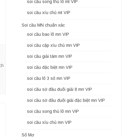
soi cầu song thủ lô mt VIP
soi cầu xíu chủ mt VIP
Soi cầu MN chuẩn xác
soi cầu bao lô mn VIP
soi cầu cặp xíu chủ mn VIP
soi cầu giải tám mn VIP
ch
soi cầu đặc biệt mn VIP
soi cầu lô 3 số mn VIP
soi cầu sớ đầu đuôi giải 8 mn VIP
soi cầu sớ đầu đuôi giải đặc biệt mn VIP
soi cầu song thủ lô mn VIP
soi cầu xíu chủ mn VIP
Sổ Mơ