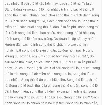
bao nhiêu
,
Bạch thủ lô kép hôm nay
,
bạch thủ lô nghĩa là gì
,
Bảng thống kê song thủ lô mới nhất dành cho các lô thủ
,
bắt
song thủ lô siêu chuẩn
,
cách chơi song thủ lô
,
Cách đánh song
thủ
,
Cách đánh song thủ lô
,
Cách đánh song thủ lô Song thủ lô
miễn phí
,
cách nuôi song thủ lô
,
dàn lô miễn phí
,
đánh song thủ
lô
,
Đánh song thủ lô ăn bao nhiêu
,
đánh song thủ lô hôm nay
,
đánh song thủ lô hôm nay trúng
,
Dự đoán 1 cặp số duy nhất
,
Hướng dẫn cách đánh song thủ lô chất như cao thủ
,
kinh
nghiệm bắt song thủ lô siêu chuẩn
,
Lô đẹp hôm nay
,
Nuôi lô
khung 88
,
Rồng Bạch Kim chốt số hôm nay
,
Soi cầu 247
,
Soi
cầu bạch thủ lô lót
,
soi cau mien phi 888
,
Soi cầu miễn phí mỗi
ngày
,
Soi cầu Rồng Bạch Kim
,
Soi cầu song thủ lô
,
soi cầu song
thủ lô mb
,
song thủ đề miền bắc
,
song thu lo
,
Song thủ lô an
bao nhiêu
,
Song thủ lô ăn bao nhiêu tiền
,
Song thủ lô bạch thủ
lô
,
Song thủ lô bạch thủ lô là gì
,
song thủ lô chuẩn
,
song thủ lô
đánh bao nhiêu
,
song thủ lô hôm nay trúng nhanh nhất
,
song
thủ lô khung 3 ngày
,
Song Thủ Lô là gì
,
Song thủ lô là gì? Cách
đánh song thủ lô chuẩn nhất hệ mặt trời
,
song thủ lô miền bắc
,