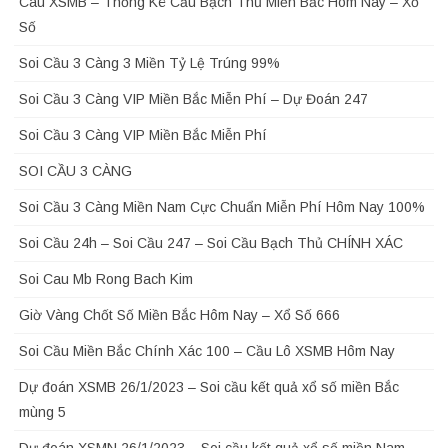
Cau XSMB – Thống Kê Cầu Bạch Thủ Miền Bắc Hôm Nay – Xổ
Số
Soi Cầu 3 Càng 3 Miền Tỷ Lệ Trúng 99%
Soi Cầu 3 Càng VIP Miền Bắc Miễn Phí – Dự Đoán 247
Soi Cầu 3 Càng VIP Miền Bắc Miễn Phí
SOI CẦU 3 CÀNG
Soi Cầu 3 Càng Miền Nam Cực Chuẩn Miễn Phí Hôm Nay 100%
Soi Cầu 24h – Soi Cầu 247 – Soi Cầu Bạch Thủ CHÍNH XÁC
Soi Cau Mb Rong Bach Kim
Giờ Vàng Chốt Số Miền Bắc Hôm Nay – Xổ Số 666
Soi Cầu Miền Bắc Chính Xác 100 – Cầu Lô XSMB Hôm Nay
Dự đoán XSMB 26/1/2023 – Soi cầu kết quả xổ số miền Bắc
mùng 5
Dự đoán XSMN 26/1/2023 – Soi cầu kết quả xổ số miền Nam