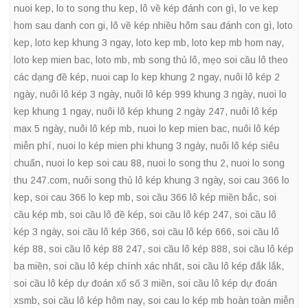
nuoi kep
,
lo to song thu kep
,
lô về kép đánh con gì
,
lo ve kep
hom sau danh con gi
,
lô về kép nhiều hôm sau đánh con gì
,
loto
kep
,
loto kep khung 3 ngay
,
loto kep mb
,
loto kep mb hom nay
,
loto kep mien bac
,
loto mb
,
mb song thủ lô
,
mẹo soi cầu lô theo
các dạng đề kép
,
nuoi cap lo kep khung 2 ngay
,
nuôi lô kép 2
ngày
,
nuôi lô kép 3 ngày
,
nuôi lô kép 999 khung 3 ngày
,
nuoi lo
kep khung 1 ngay
,
nuôi lô kép khung 2 ngày 247
,
nuôi lô kép
max 5 ngày
,
nuôi lô kép mb
,
nuoi lo kep mien bac
,
nuôi lô kép
miễn phí
,
nuoi lo kép mien phi khung 3 ngày
,
nuôi lô kép siêu
chuẩn
,
nuoi lo kep soi cau 88
,
nuoi lo song thu 2
,
nuoi lo song
thu 247.com
,
nuôi song thủ lô kép khung 3 ngày
,
soi cau 366 lo
kep
,
soi cau 366 lo kep mb
,
soi cầu 366 lô kép miền bắc
,
soi
cầu kép mb
,
soi cầu lô đề kép
,
soi cầu lô kép 247
,
soi cầu lô
kép 3 ngày
,
soi cầu lô kép 366
,
soi cầu lô kép 666
,
soi cầu lô
kép 88
,
soi cầu lô kép 88 247
,
soi cầu lô kép 888
,
soi cầu lô kép
ba miền
,
soi cầu lô kép chính xác nhất
,
soi cầu lô kép đắk lắk
,
soi cầu lô kép dự đoán xổ số 3 miền
,
soi cầu lô kép dự đoán
xsmb
,
soi cầu lô kép hôm nay
,
soi cau lo kép mb hoàn toàn miễn