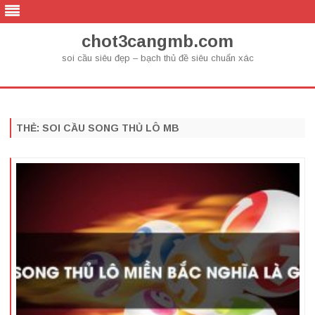
chot3cangmb.com
soi cầu siêu đẹp – bạch thủ đề siêu chuẩn xác
Skip
to
content
THẺ:
SOI CẦU SONG THỦ LÔ MB