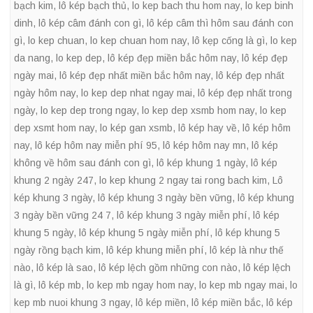
bạch kim
,
lô kép bạch thủ
,
lo kep bach thu hom nay
,
lo kep binh
dinh
,
lô kép câm đánh con gì
,
lô kép câm thì hôm sau đánh con
gì
,
lo kep chuan
,
lo kep chuan hom nay
,
lô kẹp cống là gì
,
lo kep
da nang
,
lo kep dep
,
lô kép đẹp miền bắc hôm nay
,
lô kép đẹp
ngày mai
,
lô kép đẹp nhất miền bắc hôm nay
,
lô kép đẹp nhất
ngày hôm nay
,
lo kep dep nhat ngay mai
,
lô kép đẹp nhất trong
ngày
,
lo kep dep trong ngay
,
lo kep dep xsmb hom nay
,
lo kep
dep xsmt hom nay
,
lo kép gan xsmb
,
lô kép hay về
,
lô kép hôm
nay
,
lô kép hôm nay miễn phí 95
,
lô kép hôm nay mn
,
lô kép
không về hôm sau đánh con gì
,
lô kép khung 1 ngày
,
lô kép
khung 2 ngày 247
,
lo kep khung 2 ngay tai rong bach kim
,
Lô
kép khung 3 ngày
,
lô kép khung 3 ngày bền vững
,
lô kép khung
3 ngày bền vững 24 7
,
lô kép khung 3 ngày miễn phí
,
lô kép
khung 5 ngày
,
lô kép khung 5 ngày miễn phí
,
lô kép khung 5
ngày rồng bạch kim
,
lô kép khung miễn phí
,
lô kép là như thế
nào
,
lô kép là sao
,
lô kép lệch gồm những con nào
,
lô kép lệch
là gì
,
lô kép mb
,
lo kep mb ngay hom nay
,
lo kep mb ngay mai
,
lo
kep mb nuoi khung 3 ngay
,
lô kép miền
,
lô kép miền bắc
,
lô kép