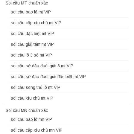
Soi cầu MT chuẩn xác
soi cầu bao lô mt VIP
soi cầu cặp xíu chủ mt VIP
soi cầu đặc biệt mt VIP
soi cầu giải tám mt VIP
soi cầu lô 3 số mt VIP
soi cầu sớ đầu đuôi giải 8 mt VIP
soi cầu sớ đầu đuôi giải đặc biệt mt VIP
soi cầu song thủ lô mt VIP
soi cầu xíu chủ mt VIP
Soi cầu MN chuẩn xác
soi cầu bao lô mn VIP
soi cầu cặp xíu chủ mn VIP