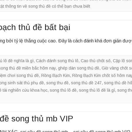
tật thông tin về song thủ đề có thể bạn chưa biết
bạch thủ đề bất bại
ng bởi tỷ lệ thắng cuộc cao. Đây là cách đánh khá đơn giản đượ
ủ lô đề nghĩa là gì
,
Cách đánh song thủ lô
,
Cao thủ chốt số
,
Cặp lô so
song thủ đề miền bắc hôm nay
,
ghép dàn song thủ đề
,
Giờ vàng chốt s
iệm chơi song thủ đề
,
Rồng Bạch Kim
,
Rồng Bạch Kim chốt số hôm na
ong sinh sát thủ phụ đề
,
song thu đề
,
song thủ đề 247
,
song thủ đề h
ề tài nghiên cứu khoa học
,
song thủ lô đề
,
song thủ lô đề là gì
,
song th
 đề song thủ mb VIP