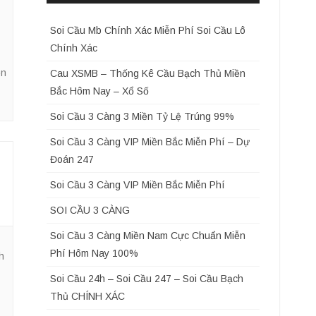
Soi Cầu Mb Chính Xác Miễn Phí Soi Cầu Lô
Chính Xác
ền
Cau XSMB – Thống Kê Cầu Bạch Thủ Miền
Bắc Hôm Nay – Xổ Số
Soi Cầu 3 Càng 3 Miền Tỷ Lệ Trúng 99%
Soi Cầu 3 Càng VIP Miền Bắc Miễn Phí – Dự
Đoán 247
Soi Cầu 3 Càng VIP Miền Bắc Miễn Phí
SOI CẦU 3 CÀNG
Soi Cầu 3 Càng Miền Nam Cực Chuẩn Miễn
Phí Hôm Nay 100%
h
Soi Cầu 24h – Soi Cầu 247 – Soi Cầu Bạch
Thủ CHÍNH XÁC