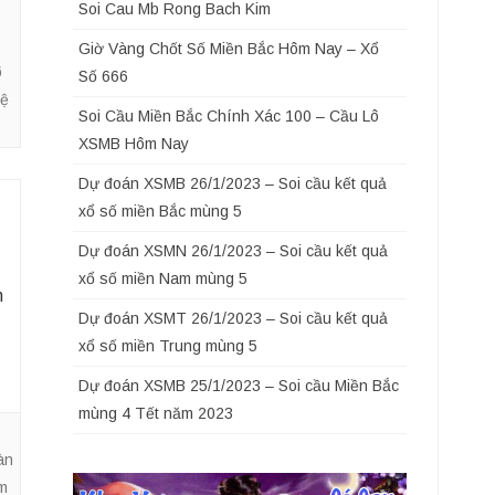
Soi Cau Mb Rong Bach Kim
Giờ Vàng Chốt Số Miền Bắc Hôm Nay – Xổ
ô
Số 666
hệ
Soi Cầu Miền Bắc Chính Xác 100 – Cầu Lô
XSMB Hôm Nay
Dự đoán XSMB 26/1/2023 – Soi cầu kết quả
xổ số miền Bắc mùng 5
Dự đoán XSMN 26/1/2023 – Soi cầu kết quả
xổ số miền Nam mùng 5
n
Dự đoán XSMT 26/1/2023 – Soi cầu kết quả
xổ số miền Trung mùng 5
Dự đoán XSMB 25/1/2023 – Soi cầu Miền Bắc
mùng 4 Tết năm 2023
àn
m