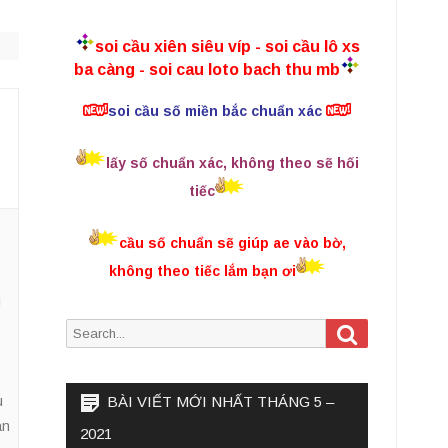
 SỚ ĐẦU ĐUÔI
SOI CẦU SỚ ĐẦU ĐUÔI
T VIP
GIẢI 8 MN VIP
soi cầu xiên siêu víp - soi cầu lô xs
ba càng - soi cau loto bach thu mb
 SỚ ĐẦU ĐUÔI
SOI CẦU SỚ ĐẦU ĐUÔI
 BIỆT MT VIP
GIẢI ĐẶC BIỆT MN VIP
soi cầu số miền bắc chuẩn xác
 SONG THỦ LÔ
SOI CẦU SONG THỦ LÔ
lấy số chuẩn xác, không theo sẽ hối
MN VIP
tiếc
XÍU CHỦ MT VIP
SOI CẦU XÍU CHỦ MN VIP
cầu số chuẩn sẽ giúp ae vào bờ,
không theo tiếc lắm bạn ơi
i
Search
Search
for:
u
BÀI VIẾT MỚI NHẤT THÁNG 5 –
án
2021