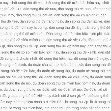
m nay
,
chốt song thủ đề mb
,
chốt song thủ đề miền bắc hôm nay
,
chốt
ng thủ đề 247
,
dàn song thủ đề 666
,
dàn song thủ đề 888
,
dàn song t
chiều nay
,
dàn song thủ đề chuẩn
,
dàn song thủ đề chuẩn nhất
,
dàn
thủ đề free
,
dàn song thủ đề hàng ngày
,
dàn song thủ đề hay về
,
dàn
song thủ đề hom nay la con gi
,
dàn song thủ đề là gì
,
dàn song thủ đề 
n
,
dàn song thủ đề miền bắc
,
Dàn song thủ đề miền bắc miễn phí
,
dàn
 song thủ đề siêu chính xác
,
dàn song thủ đề siêu víp
,
dàn song thủ 
ố gì
,
dàn song thủ đề vip
,
dàn song thủ đề vip hôm nay
,
dàn song thủ 
 song thủ đề xổ số miền bắc hôm nay
,
dàn song thủ đề xsmb
,
dàn stđ
đề song thủ chuẩn nhất
,
đề song thủ hôm nay
,
đề song thủ mỗi ngày
,
ề song thủ xsmb
,
dự đoán cầu stl
,
dự đoán chính xác dàn song thủ đề
 song thủ đề miền bắc
,
dự đoán đề song thủ
,
dự đoán đề song thủ mỗ
oán soi cầu đề song thủ
,
dự đoán song thủ đề chiều nay
,
dự đoán son
oán song thủ đề mb
,
dự đoán song thủ đề miền bắc hôm nay
,
dự đoán
im
,
du doan song thu lo
,
dự đoán stđ
,
dự đoán stl mb
,
Dự đoán xổ số
ủ đề
,
ghép song thủ đề
,
Hôm nay đánh stđ 3 con gì
,
kết quả song thủ
hôm nay
,
Kinh nghiệm đánh stđ miền Bắc
,
lo song thu vip
,
lô tô song th
hu mb
,
lo xong thu mien bac
,
loto song thu
,
phương pháp bắt dàn song