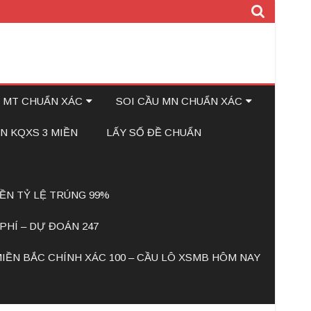
U MT CHUẨN XÁC
SOI CẦU MN CHUẨN XÁC
N KQXS 3 MIỀN
LẤY SỐ ĐỀ CHUẨN
 BAO LÔ MT VIP
SOI CẦU BAO LÔ MN VIP
 CẶP XÍU CHỦ MT
SOI CẦU CẶP XÍU CHỦ MN
VIP
IỀN TỶ LỆ TRÚNG 99%
ĐẶC BIỆT MT VIP
SOI CẦU GIẢI TÁM MN VIP
PHÍ – DỰ ĐOÁN 247
GIẢI TÁM MT VIP
SOI CẦU ĐẶC BIỆT MN VIP
MIỀN BẮC CHÍNH XÁC 100 – CẦU LÔ XSMB HÔM NAY
LÔ 3 SỐ MT VIP
SOI CẦU LÔ 3 SỐ MN VIP