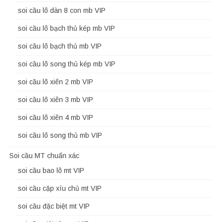
soi cầu lô dàn 8 con mb VIP
soi cầu lô bạch thủ kép mb VIP
soi cầu lô bạch thủ mb VIP
soi cầu lô song thủ kép mb VIP
soi cầu lô xiên 2 mb VIP
soi cầu lô xiên 3 mb VIP
soi cầu lô xiên 4 mb VIP
soi cầu lô song thủ mb VIP
Soi cầu MT chuẩn xác
soi cầu bao lô mt VIP
soi cầu cặp xíu chủ mt VIP
soi cầu đặc biệt mt VIP