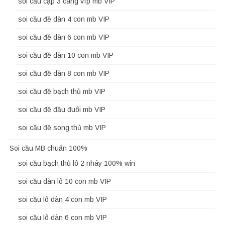
soi cầu cặp 3 càng víp mb VIP
soi cầu đề dàn 4 con mb VIP
soi cầu đề dàn 6 con mb VIP
soi cầu đề dàn 10 con mb VIP
soi cầu đề dàn 8 con mb VIP
soi cầu đề bạch thủ mb VIP
soi cầu đề đầu đuôi mb VIP
soi cầu đề song thủ mb VIP
Soi cầu MB chuẩn 100%
soi cầu bạch thủ lô 2 nháy 100% win
soi cầu dàn lô 10 con mb VIP
soi cầu lô dàn 4 con mb VIP
soi cầu lô dàn 6 con mb VIP