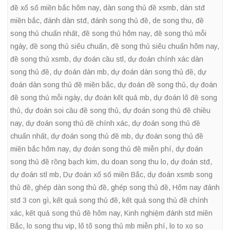
đề xổ số miền bắc hôm nay
,
dàn song thủ đề xsmb
,
dàn stđ
miền bắc
,
đánh dàn stđ
,
đánh song thủ đề
,
de song thu
,
đề
song thủ chuẩn nhất
,
đề song thủ hôm nay
,
đề song thủ mỗi
ngày
,
đề song thủ siêu chuẩn
,
đề song thủ siêu chuẩn hôm nay
,
đề song thủ xsmb
,
dự đoán cầu stl
,
dự đoán chính xác dàn
song thủ đề
,
dự đoán dàn mb
,
dự đoán dàn song thủ đề
,
dự
đoán dàn song thủ đề miền bắc
,
dự đoán đề song thủ
,
dự đoán
đề song thủ mỗi ngày
,
dự đoán kết quả mb
,
dự đoán lô đề song
thủ
,
dự đoán soi cầu đề song thủ
,
dự đoán song thủ đề chiều
nay
,
dự đoán song thủ đề chính xác
,
dự đoán song thủ đề
chuẩn nhất
,
dự đoán song thủ đề mb
,
dự đoán song thủ đề
miền bắc hôm nay
,
dự đoán song thủ đề miễn phí
,
dự đoán
song thủ đề rồng bạch kim
,
du doan song thu lo
,
dự đoán stđ
,
dự đoán stl mb
,
Dự đoán xổ số miền Bắc
,
dự đoán xsmb song
thủ đề
,
ghép dàn song thủ đề
,
ghép song thủ đề
,
Hôm nay đánh
stđ 3 con gì
,
kết quả song thủ đề
,
kết quả song thủ đề chính
xác
,
kết quả song thủ đề hôm nay
,
Kinh nghiệm đánh stđ miền
Bắc
,
lo song thu vip
,
lô tô song thủ mb miễn phí
,
lo to xo so