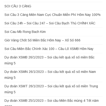
SOI CẦU 3 CÀNG
Soi Cầu 3 Càng Miền Nam Cực Chuẩn Miễn Phí Hôm Nay 100%
Soi Cầu 24h – Soi Cầu 247 – Soi Cầu Bạch Thủ CHÍNH XÁC
Soi Cau Mb Rong Bach Kim
Giờ Vàng Chốt Số Miền Bắc Hôm Nay – Xổ Số 666
Soi Cầu Miền Bắc Chính Xác 100 – Cầu Lô XSMB Hôm Nay
Dự đoán XSMB 26/1/2023 – Soi cầu kết quả xổ số miền Bắc
mùng 5
Dự đoán XSMN 26/1/2023 – Soi cầu kết quả xổ số miền Nam
mùng 5
Dự đoán XSMT 26/1/2023 – Soi cầu kết quả xổ số miền Trung
mùng 5
Dự đoán XSMB 25/1/2023 – Soi cầu Miền Bắc mùng 4 Tết năm