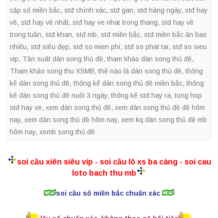
cặp số miền bắc
,
stđ chính xác
,
stđ gan
,
stđ hàng ngày
,
stđ hay
về
,
stđ hay về nhất
,
stđ hay ve nhat trong thang
,
stđ hay về
trong tuần
,
stđ khan
,
stđ mb
,
stđ miền bắc
,
stđ miền bắc ăn bao
nhiêu
,
stđ siêu đẹp
,
stđ so mien phi
,
stđ so phat tai
,
stđ so sieu
vip
,
Tần suất dàn song thủ đề
,
tham khảo dàn song thủ đề
,
Tham khảo song thu XSMB
,
thế nào là dàn song thủ đề
,
thống
kê dàn song thủ đề
,
thống kê dàn song thủ đề miền bắc
,
thống
kê dàn song thủ đề nuôi 3 ngày
,
thống kê stđ hay ra
,
tong hop
stđ hay ve
,
xem dàn song thủ đề
,
xem dàn song thủ đề đề hôm
nay
,
xem dàn song thủ đề hôm nay
,
xem kq dàn song thủ đề mb
hôm nay
,
xsmb song thủ đề
soi cầu xiên siêu víp - soi cầu lô xs ba càng - soi cau
loto bach thu mb
soi cầu số miền bắc chuẩn xác