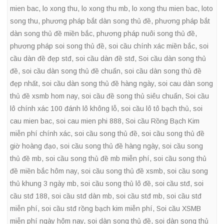
mien bac
,
lo xong thu
,
lo xong thu mb
,
lo xong thu mien bac
,
loto
song thu
,
phương pháp bắt dàn song thủ đề
,
phương pháp bắt
dàn song thủ đề miền bắc
,
phương pháp nuôi song thủ đề
,
phương pháp soi song thủ đề
,
soi cầu chính xác miền bắc
,
soi
cầu dàn đề đẹp stđ
,
soi cầu dàn đề stđ
,
Soi cầu dàn song thủ
đề
,
soi cầu dàn song thủ đề chuẩn
,
soi cầu dàn song thủ đề
đẹp nhất
,
soi cầu dàn song thủ đề hàng ngày
,
soi cau dàn song
thủ đề xsmb hom nay
,
soi cầu đề song thủ siêu chuẩn
,
Soi cầu
lô chính xác 100 đánh lô không lỗ
,
soi cầu lô tô bạch thủ
,
soi
cau mien bac
,
soi cau mien phi 888
,
Soi cầu Rồng Bạch Kim
miễn phí chính xác
,
soi cầu song thủ đề
,
soi cầu song thủ đề
giờ hoàng đạo
,
soi cầu song thủ đề hàng ngày
,
soi cầu song
thủ đề mb
,
soi cầu song thủ đề mb miễn phí
,
soi cầu song thủ
đề miền bắc hôm nay
,
soi cầu song thủ đề xsmb
,
soi cầu song
thủ khung 3 ngày mb
,
soi cầu song thủ lô đề
,
soi cầu stđ
,
soi
cầu stđ 188
,
soi cầu stđ dàn mb
,
soi cầu stđ mb
,
soi cầu stđ
miễn phí
,
soi cầu stđ rồng bạch kim miễn phí
,
Soi cầu XSMB
miễn phí ngày hôm nay
,
soi dàn song thủ đề
,
soi dàn song thủ