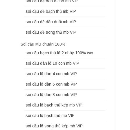
soi cầu đề dàn 8 con mb VIP
soi cầu đề bạch thủ mb VIP
soi cầu đề đầu đuôi mb VIP
soi cầu đề song thủ mb VIP
Soi cầu MB chuẩn 100%
soi cầu bạch thủ lô 2 nháy 100% win
soi cầu dàn lô 10 con mb VIP
soi cầu lô dàn 4 con mb VIP
soi cầu lô dàn 6 con mb VIP
soi cầu lô dàn 8 con mb VIP
soi cầu lô bạch thủ kép mb VIP
soi cầu lô bạch thủ mb VIP
soi cầu lô song thủ kép mb VIP