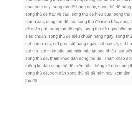
nhat hom nay
,
song thủ đề hàng ngày
,
song thủ đề hàng
song thủ đề hay về cầu
,
song thủ đề hiệu quả
,
song thủ
chính xác
,
song thủ đề mb
,
song thủ đề miền bắc
,
song 
đề miễn phí
,
song thủ đề ngày
,
song thủ đề ngày hôm na
siêu chuẩn
,
song thủ đề siêu chuẩn hàng ngày
,
song thủ
stđ chính xác
,
stđ gan
,
stđ hàng ngày
,
stđ hay về
,
stđ ha
stđ mb
,
stđ miền bắc
,
stđ miền bắc ăn bao nhiêu
,
stđ si
song thủ đề
,
tham khảo dàn song thủ đề
,
Tham khảo so
thống kê dàn song thủ đề miền bắc
,
thống kê dàn song t
song thủ đề
,
xem dàn song thủ đề đề hôm nay
,
xem dàn 
thủ đề