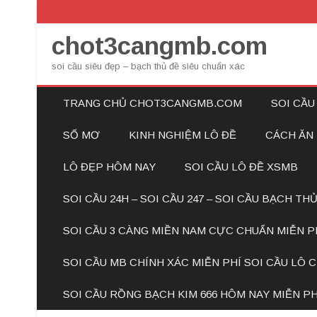
chot3cangmb.com
soi cầu siêu đẹp – bạch thủ đề siêu chuẩn xác
TRANG CHỦ CHOT3CANGMB.COM
SOI CẦU
SỔ MƠ
KINH NGHIỆM LÔ ĐỀ
CÁCH ĂN 
SOI CẦU 
VIP
LÔ ĐẸP HÔM NAY
SOI CẦU LÔ ĐỀ XSMB
SOI CẦU 
SOI CẦU 24H – SOI CẦU 247 – SOI CẦU BẠCH TH
MB VIP
SOI CẦU 3 CÀNG MIỀN NAM CỰC CHUẨN MIỄN P
SOI CẦU 
SOI CẦU MB CHÍNH XÁC MIỄN PHÍ SOI CẦU LÔ 
MB VIP
SOI CẦU RỒNG BẠCH KIM 666 HÔM NAY MIỄN PH
SOI CẦU 