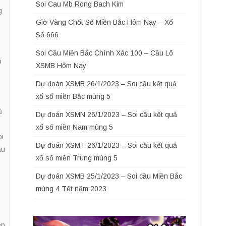
Soi Cau Mb Rong Bach Kim
g
Giờ Vàng Chốt Số Miền Bắc Hôm Nay – Xổ
Số 666
Soi Cầu Miền Bắc Chính Xác 100 – Cầu Lô
ủ
XSMB Hôm Nay
Dự đoán XSMB 26/1/2023 – Soi cầu kết quả
xổ số miền Bắc mùng 5
ủ
Dự đoán XSMN 26/1/2023 – Soi cầu kết quả
xổ số miền Nam mùng 5
oi
Dự đoán XSMT 26/1/2023 – Soi cầu kết quả
ầu
xổ số miền Trung mùng 5
Dự đoán XSMB 25/1/2023 – Soi cầu Miền Bắc
mùng 4 Tết năm 2023
ep