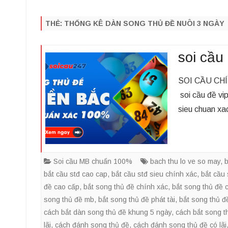
MB VIP
THẺ:
THỐNG KÊ DÀN SONG THỦ ĐỀ NUÔI 3 NGÀY
SOI CẦU 
MB VIP
soi cầu
SOI CẦU 
MB VIP
SOI CẦU CHÍN
soi cầu đề vip
SOI CẦU
sieu chuan xa
VIP
SOI CẦU 
VIP
Soi cầu MB chuẩn 100%
bach thu lo ve so may
,
b
bắt cầu stđ cao cap
,
bắt cầu stđ sieu chính xác
,
bắt cầu 
SOI CẦU
đề cao cấp
,
bắt song thủ đề chính xác
,
bắt song thủ đề 
MB VIP
song thủ đề mb
,
bắt song thủ đề phát tài
,
bắt song thủ đ
cách bắt dàn song thủ đề khung 5 ngày
,
cách bắt song t
lãi
,
cách đánh song thủ đề
,
cách đánh song thủ đề có lãi