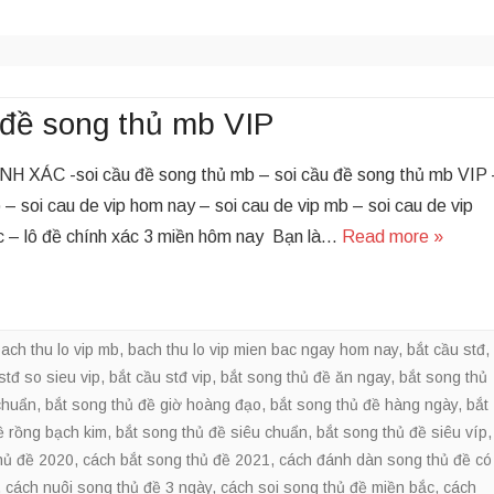
MB VIP
SOI CẦU
GIẢI 8 M
ĐỀ DÀN 10 CON
SOI CẦU LÔ DÀN 8 CON
MB VIP
SOI CẦU
 đề song thủ mb VIP
GIẢI ĐẶC
ĐỀ DÀN 8 CON
SOI CẦU LÔ BẠCH THỦ
KÉP MB VIP
SOI CẦU
H XÁC -soi cầu đề song thủ mb – soi cầu đề song thủ mb VIP
MT VIP
 – soi cau de vip hom nay – soi cau de vip mb – soi cau de vip
 ĐỀ BẠCH THỦ MB
SOI CẦU LÔ BẠCH THỦ MB
c – lô đề chính xác 3 miền hôm nay Bạn là…
Read more »
VIP
SOI CẦU 
ĐỀ ĐẦU ĐUÔI MB
SOI CẦU LÔ SONG THỦ
KÉP MB VIP
ach thu lo vip mb
,
bach thu lo vip mien bac ngay hom nay
,
bắt cầu stđ
,
stđ so sieu vip
,
bắt cầu stđ vip
,
bắt song thủ đề ăn ngay
,
bắt song thủ
 ĐỀ SONG THỦ
SOI CẦU LÔ XIÊN 2 MB VIP
chuẩn
,
bắt song thủ đề giờ hoàng đạo
,
bắt song thủ đề hàng ngày
,
bắt
ề rồng bạch kim
,
bắt song thủ đề siêu chuẩn
,
bắt song thủ đề siêu víp
,
SOI CẦU LÔ XIÊN 3 MB VIP
hủ đề 2020
,
cách bắt song thủ đề 2021
,
cách đánh dàn song thủ đề có
,
cách nuôi song thủ đề 3 ngày
,
cách soi song thủ đề miền bắc
,
cách
SOI CẦU LÔ XIÊN 4 MB VIP