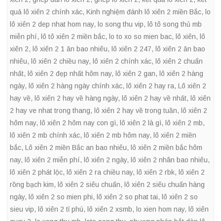
quả lô xiên 2 chính xác
,
Kinh nghiệm đánh lô xiên 2 miền Bắc
,
lo
lô xiên 2 dep nhat hom nay
,
lo song thu vip
,
lô tô song thủ mb
miễn phí
,
lô tô xiên 2 miền bắc
,
lo to xo so mien bac
,
lô xiên
,
lô
xiên 2
,
lô xiên 2 1 ăn bao nhiêu
,
lô xiên 2 247
,
lô xiên 2 ăn bao
nhiêu
,
lô xiên 2 chiều nay
,
lô xiên 2 chính xác
,
lô xiên 2 chuẩn
nhất
,
lô xiên 2 đẹp nhất hôm nay
,
lô xiên 2 gan
,
lô xiên 2 hàng
ngày
,
lô xiên 2 hàng ngày chính xác
,
lô xiên 2 hay ra
,
Lô xiên 2
hay về
,
lô xiên 2 hay về hàng ngày
,
lô xiên 2 hay về nhất
,
lô xiên
2 hay ve nhat trong thang
,
lô xiên 2 hay về trong tuần
,
lô xiên 2
hôm nay
,
lô xiên 2 hôm nay con gì
,
lô xiên 2 là gì
,
lô xiên 2 mb
,
lô xiên 2 mb chính xác
,
lô xiên 2 mb hôm nay
,
lô xiên 2 miền
bắc
,
Lô xiên 2 miền Bắc an bao nhiêu
,
lô xiên 2 miền bắc hôm
nay
,
lô xiên 2 miễn phí
,
lô xiên 2 ngày
,
lô xiên 2 nhân bao nhiêu
,
lô xiên 2 phát lộc
,
lô xiên 2 ra chiều nay
,
lô xiên 2 rbk
,
lô xiên 2
rồng bạch kim
,
lô xiên 2 siêu chuẩn
,
lô xiên 2 siêu chuẩn hàng
ngày
,
lô xiên 2 so mien phi
,
lô xiên 2 so phat tai
,
lô xiên 2 so
sieu vip
,
lô xiên 2 tỉ phú
,
lô xiên 2 xsmb
,
lo xien hom nay
,
lô xiên