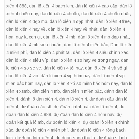
xiên 4 888
,
dàn lô xiên 4 bạch kim
,
dàn lô xiên 4 cao cấp
,
dàn lô
xiên 4 chiều nay
,
dàn lô xiên 4 chuẩn
,
dàn lô xiên 4 chuẩn nhất
,
dàn lô xiên 4 đẹp mb
,
dàn lô xiên 4 đẹp nhất
,
dàn lô xiên 4 free
,
dàn lô xiên 4 hay về
,
dàn lô xiên 4 hay về nhất
,
dàn lô xiên 4
hom nay la con gi
,
dàn lô xiên 4 mb
,
dàn lô xiên 4 mb đẹp nhất
,
dàn lô xiên 4 mb siêu chuẩn
,
dàn lô xiên 4 miền bắc
,
Dàn lô xiên
4 miền phí
,
dàn lô xiên 4 phát tài
,
dàn lô xiên 4 siêu chính xác
,
dàn lô xiên 4 siêu víp
,
dan lo xiên 4 so hay ve trong ngay
,
dan
lo xiên 4 so se ve
,
dàn lô xiên 4 tối nay
,
dàn lô xiên 4 về số gì
,
dàn lô xiên 4 vip
,
dàn lô xiên 4 vip hôm nay
,
dàn lô xiên 4 vip
miền bắc hôm nay
,
dàn lô xiên 4 xổ số miền bắc hôm nay
,
dàn lô
xiên 4 xsmb
,
dàn xiên 4 mb
,
dàn xiên 4 miền bắc
,
đánh dàn lô
xiên 4
,
đánh lô dàn xiên 4
,
đánh lô xiên 4
,
dự đoán cầu dàn lô
xiên 4
,
dự đoán cầu stl
,
dự đoán chính xác dàn lô xiên 4
,
du
doan dàn lô xiên 4 888
,
dự đoán dàn lô xiên 4 hôm nay
,
dự
đoán kết quả lô mb
,
dự đoán lô xiên 4
,
dự đoán lô xiên 4 chính
xác
,
dự đoán lô xiên 4 miễn phí
,
dự đoán lô xiên 4 rồng bạch
kim
,
dự đoán loto xiên 4
,
du doan song thu lo
,
dự đoán stl mb
,