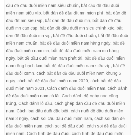
cầu đề đầu đuôi miền nam siêu chuẩn
,
bắt cầu đề đầu đuôi
miền nam siêu víp
,
bắt dàn đề đầu đít mn mien phí
,
bắt dàn đề
đầu đít mn sieu vip
,
bắt dàn đề đầu đuôi mn
,
bắt dàn đề đầu
đuôi mn cao cap
,
bắt dàn đề đầu đuôi mn sieu chính xác
,
bắt
dàn đề đầu đuôi mn vip
,
bắt đề đầu đuôi chuẩn
,
bắt đề đầu đuôi
miền nam chuẩn
,
bắt đề đầu đuôi miền nam hàng ngày
,
bắt đề
đầu đuôi miền nam mn
,
bắt đề đầu đuôi miền nam mn hàng
ngày
,
bắt đề đầu đuôi miền nam phát tài
,
bắt đề đầu đuôi miền
nam rồng bạch kim
,
bắt đề đầu đuôi miền nam siêu víp
,
bắt đề
đầu đuôi xsmn
,
cách bắt dàn đề đầu đuôi miền nam khung 5
ngày
,
cách bắt đề đầu đuôi miền nam 2020
,
cách bắt đề đầu
đuôi miền nam 2021
,
Cách đánh đầu đuôi miền nam
,
cách đánh
đề đầu đuôi miền nam có lãi
,
Cách đánh đề ngày nào cũng
trúng
,
Cách đánh lô đầu
,
cách ghép dàn cầu đề đầu đuôi miền
nam
,
Cách loại đầu đuôi đặc biệt
,
cách nuôi đề đầu đuôi miền
nam 3 ngày
,
cách soi cầu đầu đuôi miền nam
,
cách soi dàn đề
đầu đuôi miền nam
,
cách soi đề đầu đuôi
,
cách soi đề đầu đuôi
miền nam
,
Cách tính de đầu đuôi
,
cách tính đề đầu đuôi miền