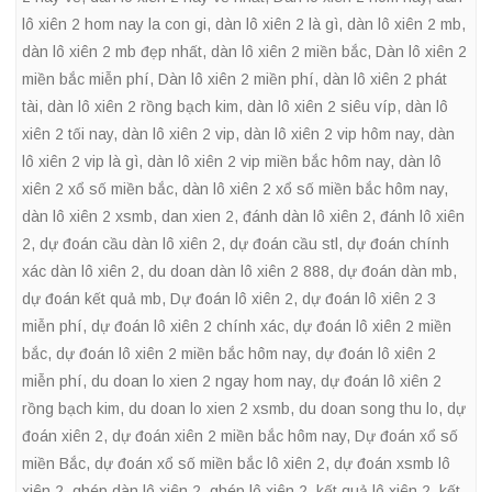
lô xiên 2 hom nay la con gi
,
dàn lô xiên 2 là gì
,
dàn lô xiên 2 mb
,
dàn lô xiên 2 mb đẹp nhất
,
dàn lô xiên 2 miền bắc
,
Dàn lô xiên 2
miền bắc miễn phí
,
Dàn lô xiên 2 miền phí
,
dàn lô xiên 2 phát
tài
,
dàn lô xiên 2 rồng bạch kim
,
dàn lô xiên 2 siêu víp
,
dàn lô
xiên 2 tối nay
,
dàn lô xiên 2 vip
,
dàn lô xiên 2 vip hôm nay
,
dàn
lô xiên 2 vip là gì
,
dàn lô xiên 2 vip miền bắc hôm nay
,
dàn lô
xiên 2 xổ số miền bắc
,
dàn lô xiên 2 xổ số miền bắc hôm nay
,
dàn lô xiên 2 xsmb
,
dan xien 2
,
đánh dàn lô xiên 2
,
đánh lô xiên
2
,
dự đoán cầu dàn lô xiên 2
,
dự đoán cầu stl
,
dự đoán chính
xác dàn lô xiên 2
,
du doan dàn lô xiên 2 888
,
dự đoán dàn mb
,
dự đoán kết quả mb
,
Dự đoán lô xiên 2
,
dự đoán lô xiên 2 3
miễn phí
,
dự đoán lô xiên 2 chính xác
,
dự đoán lô xiên 2 miền
bắc
,
dự đoán lô xiên 2 miền bắc hôm nay
,
dự đoán lô xiên 2
miễn phí
,
du doan lo xien 2 ngay hom nay
,
dự đoán lô xiên 2
rồng bạch kim
,
du doan lo xien 2 xsmb
,
du doan song thu lo
,
dự
đoán xiên 2
,
dự đoán xiên 2 miền bắc hôm nay
,
Dự đoán xổ số
miền Bắc
,
dự đoán xổ số miền bắc lô xiên 2
,
dự đoán xsmb lô
xiên 2
,
ghép dàn lô xiên 2
,
ghép lô xiên 2
,
kết quả lô xiên 2
,
kết