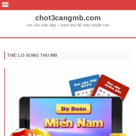
chot3cangmb.com
soi cầu siêu đẹp – bạch thủ đề siêu chuẩn xác
Skip
to
content
THẺ:
LO XONG THU MB