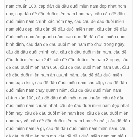
nam chuẩn 100
,
cap dàn đề đầu đuôi miền nam dep nhat hom
nay
,
cap dàn đề đầu đuôi miền nam hom nay
,
cầu cầu đề đầu
đuôi miền nam chính xác hôm nay
,
cầu cầu đề đầu đuôi miền
nam siêu đẹp
,
cầu dàn đề đầu đuôi miền nam
,
cầu dàn đề đầu
đuôi miền nam ăn quanh năm
,
cau dàn đề đầu đuôi miền nam
binh dinh
,
cầu dàn đề đầu đuôi miền nam mb chơi trong ngày
,
cầu đề đầu đuôi chính xác
,
cầu đề đầu đuôi miền nam
,
cầu đề
đầu đuôi miền nam 247
,
cầu đề đầu đuôi miền nam 3 ngày
,
cầu
đề đầu đuôi miền nam 666
,
cầu đề đầu đuôi miền nam 888
,
cầu
đề đầu đuôi miền nam ăn quanh năm
,
cầu đề đầu đuôi miền
nam bạch kim
,
cầu đề đầu đuôi miền nam cao cấp
,
cầu đề đầu
đuôi miền nam chạy quanh năm
,
cầu đề đầu đuôi miền nam
chính xác 100
,
cầu đề đầu đuôi miền nam chuẩn
,
cầu đề đầu
đuôi miền nam chuẩn nhất
,
cầu đề đầu đuôi miền nam đẹp nhất
hôm nay
,
cầu đề đầu đuôi miền nam free
,
cầu đề đầu đuôi miền
nam hay về
,
cầu đề đầu đuôi miền nam hay về nhất
,
cầu đề đầu
đuôi miền nam là gì
,
cầu đề đầu đuôi miền nam miền nam
,
cầu
đề đầu đuôi miền nam mn
,
cầu đề đầu đuôi miền nam mn siêu