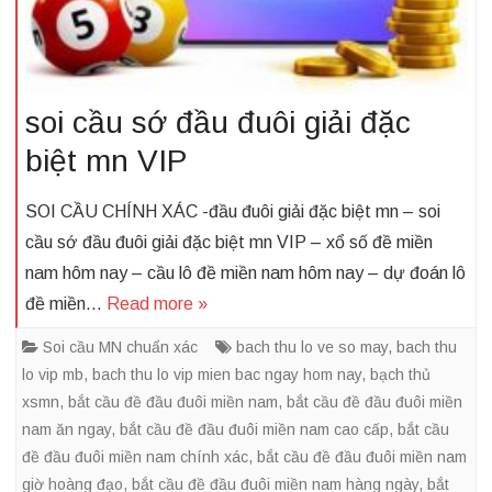
soi cầu sớ đầu đuôi giải đặc
biệt mn VIP
SOI CẦU CHÍNH XÁC -đầu đuôi giải đặc biệt mn – soi
cầu sớ đầu đuôi giải đặc biệt mn VIP – xổ số đề miền
nam hôm nay – cầu lô đề miền nam hôm nay – dự đoán lô
đề miền…
Read more »
Soi cầu MN chuẩn xác
bach thu lo ve so may
,
bach thu
lo vip mb
,
bach thu lo vip mien bac ngay hom nay
,
bạch thủ
xsmn
,
bắt cầu đề đầu đuôi miền nam
,
bắt cầu đề đầu đuôi miền
nam ăn ngay
,
bắt cầu đề đầu đuôi miền nam cao cấp
,
bắt cầu
đề đầu đuôi miền nam chính xác
,
bắt cầu đề đầu đuôi miền nam
giờ hoàng đạo
,
bắt cầu đề đầu đuôi miền nam hàng ngày
,
bắt