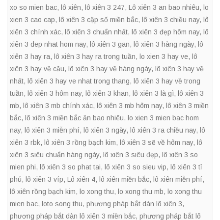
xo so mien bac
,
lô xiên
,
lô xiên 3 247
,
Lô xiên 3 an bao nhiêu
,
lo
xien 3 cao cap
,
lô xiên 3 cặp số miền bắc
,
lô xiên 3 chiều nay
,
lô
xiên 3 chính xác
,
lô xiên 3 chuẩn nhất
,
lô xiên 3 đẹp hôm nay
,
lô
xiên 3 dep nhat hom nay
,
lô xiên 3 gan
,
lô xiên 3 hàng ngày
,
lô
xiên 3 hay ra
,
lô xiên 3 hay ra trong tuần
,
lo xien 3 hay ve
,
lô
xiên 3 hay về cầu
,
lô xiên 3 hay về hàng ngày
,
lô xiên 3 hay về
nhất
,
lô xiên 3 hay ve nhat trong thang
,
lô xiên 3 hay về trong
tuần
,
lô xiên 3 hôm nay
,
lô xiên 3 khan
,
lô xiên 3 là gì
,
lô xiên 3
mb
,
lô xiên 3 mb chính xác
,
lô xiên 3 mb hôm nay
,
lô xiên 3 miền
bắc
,
lô xiên 3 miền bắc ăn bao nhiêu
,
lo xien 3 mien bac hom
nay
,
lô xiên 3 miễn phí
,
lô xiên 3 ngày
,
lô xiên 3 ra chiều nay
,
lô
xiên 3 rbk
,
lô xiên 3 rồng bạch kim
,
lô xiên 3 sẽ về hôm nay
,
lô
xiên 3 siêu chuẩn hàng ngày
,
lô xiên 3 siêu đẹp
,
lô xiên 3 so
mien phi
,
lô xiên 3 so phat tai
,
lô xiên 3 so sieu vip
,
lô xiên 3 tỉ
phú
,
lô xiên 3 víp
,
Lô xiên 4
,
lô xiên miền bắc
,
lô xiên miễn phí
,
lô xiên rồng bạch kim
,
lo xong thu
,
lo xong thu mb
,
lo xong thu
mien bac
,
loto song thu
,
phương pháp bắt dàn lô xiên 3
,
phương pháp bắt dàn lô xiên 3 miền bắc
,
phương pháp bắt lô