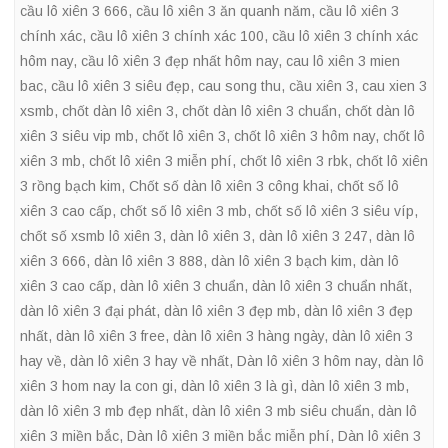
cầu lô xiên 3 666
,
cầu lô xiên 3 ăn quanh năm
,
cầu lô xiên 3
chính xác
,
cầu lô xiên 3 chính xác 100
,
cầu lô xiên 3 chính xác
hôm nay
,
cầu lô xiên 3 đẹp nhất hôm nay
,
cau lô xiên 3 mien
bac
,
cầu lô xiên 3 siêu đẹp
,
cau song thu
,
cầu xiên 3
,
cau xien 3
xsmb
,
chốt dàn lô xiên 3
,
chốt dàn lô xiên 3 chuẩn
,
chốt dàn lô
xiên 3 siêu vip mb
,
chốt lô xiên 3
,
chốt lô xiên 3 hôm nay
,
chốt lô
xiên 3 mb
,
chốt lô xiên 3 miễn phí
,
chốt lô xiên 3 rbk
,
chốt lô xiên
3 rồng bạch kim
,
Chốt số dàn lô xiên 3 công khai
,
chốt số lô
xiên 3 cao cấp
,
chốt số lô xiên 3 mb
,
chốt số lô xiên 3 siêu víp
,
chốt số xsmb lô xiên 3
,
dàn lô xiên 3
,
dàn lô xiên 3 247
,
dàn lô
xiên 3 666
,
dàn lô xiên 3 888
,
dàn lô xiên 3 bạch kim
,
dàn lô
xiên 3 cao cấp
,
dàn lô xiên 3 chuẩn
,
dàn lô xiên 3 chuẩn nhất
,
dàn lô xiên 3 đại phát
,
dàn lô xiên 3 đẹp mb
,
dàn lô xiên 3 đẹp
nhất
,
dàn lô xiên 3 free
,
dàn lô xiên 3 hàng ngày
,
dàn lô xiên 3
hay về
,
dàn lô xiên 3 hay về nhất
,
Dàn lô xiên 3 hôm nay
,
dàn lô
xiên 3 hom nay la con gi
,
dàn lô xiên 3 là gì
,
dàn lô xiên 3 mb
,
dàn lô xiên 3 mb đẹp nhất
,
dàn lô xiên 3 mb siêu chuẩn
,
dàn lô
xiên 3 miền bắc
,
Dàn lô xiên 3 miền bắc miễn phí
,
Dàn lô xiên 3