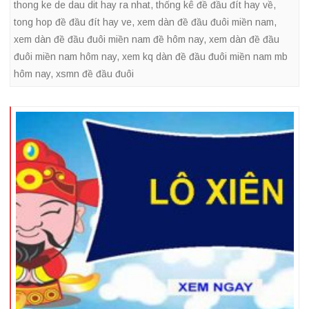
thong ke de dau dit hay ra nhat
,
thống kê đề đầu đít hay về
,
tong hop đề đầu đít hay ve
,
xem dàn đề đầu đuôi miền nam
,
xem dàn đề đầu đuôi miền nam đề hôm nay
,
xem dàn đề đầu
đuôi miền nam hôm nay
,
xem kq dàn đề đầu đuôi miền nam mb
hôm nay
,
xsmn đề đầu đuôi