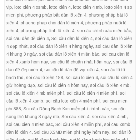
vip
,
loto xiên 4 xsmb
,
lotto xiên 4
,
lotto xiên 4 mb
,
lotto xiên 4 so
mien phi
,
phương pháp bắt dàn lô xiên 4
,
phương pháp bắt lô
xiên 4
,
phuong phap choi dàn lô xiên 4
,
phương pháp nuôi lô
xiên 4
,
phương pháp tính lô xiên 4
,
soi cầu chính xác miền bắc
,
soi cầu dàn đề xiên 4
,
Soi cầu dàn lô xiên 4
,
soi cầu dàn lô xiên
4 đẹp nhất
,
soi cầu dàn lô xiên 4 hàng ngày
,
soi cầu dàn lô xiên
4 khung 3 ngày
,
soi cầu dàn lô xiên 4 miền bắc
,
soi cau dàn lô
xiên 4 xsmb hom nay
,
soi cầu lô chuẩn nhất hôm nay
,
soi cầu lô
dàn đề đẹp xiên 4
,
soi cầu lô dàn đề vip xiên 4
,
soi cầu lô tô
bạch thủ
,
soi cầu lô xiên 188
,
soi cau lo xien 4
,
soi cầu lô xiên 4
giờ hoàng đạo
,
soi cầu lô xiên 4 hôm nay
,
soi cầu lô xiên 4 mb
,
soi cầu lô xiên 4 mb miễn phí
,
soi cầu lô xiên 4 miễn phí
,
soi
cầu lô xiên 4 xsmb
,
soi cầu loto xiên 4 miễn phí
,
soi cau mien
phi 888
,
Soi cầu Rồng Bạch Kim miễn phí chính xác
,
soi cầu
song thủ khung 3 ngày mb
,
Soi cầu xiên 4
,
soi cầu xiên 4 mb
,
soi cau xien 4 mien bac
,
Soi cầu xiên 4 miễn phí
,
soi cau xsmb
dàn lô xiên 4
,
Soi cầu XSMB miễn phí ngày hôm nay
,
soi dàn lô
xiên 4 mb
,
soi lô rồng bạch kim
,
soi lô rồng bạch kim miễn phí
,