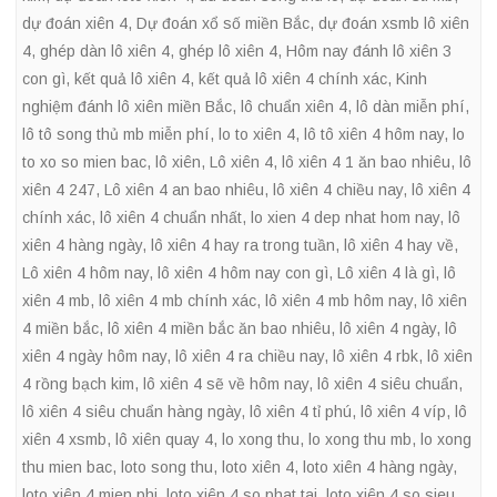
dự đoán xiên 4
,
Dự đoán xổ số miền Bắc
,
dự đoán xsmb lô xiên
4
,
ghép dàn lô xiên 4
,
ghép lô xiên 4
,
Hôm nay đánh lô xiên 3
con gì
,
kết quả lô xiên 4
,
kết quả lô xiên 4 chính xác
,
Kinh
nghiệm đánh lô xiên miền Bắc
,
lô chuẩn xiên 4
,
lô dàn miễn phí
,
lô tô song thủ mb miễn phí
,
lo to xiên 4
,
lô tô xiên 4 hôm nay
,
lo
to xo so mien bac
,
lô xiên
,
Lô xiên 4
,
lô xiên 4 1 ăn bao nhiêu
,
lô
xiên 4 247
,
Lô xiên 4 an bao nhiêu
,
lô xiên 4 chiều nay
,
lô xiên 4
chính xác
,
lô xiên 4 chuẩn nhất
,
lo xien 4 dep nhat hom nay
,
lô
xiên 4 hàng ngày
,
lô xiên 4 hay ra trong tuần
,
lô xiên 4 hay về
,
Lô xiên 4 hôm nay
,
lô xiên 4 hôm nay con gì
,
Lô xiên 4 là gì
,
lô
xiên 4 mb
,
lô xiên 4 mb chính xác
,
lô xiên 4 mb hôm nay
,
lô xiên
4 miền bắc
,
lô xiên 4 miền bắc ăn bao nhiêu
,
lô xiên 4 ngày
,
lô
xiên 4 ngày hôm nay
,
lô xiên 4 ra chiều nay
,
lô xiên 4 rbk
,
lô xiên
4 rồng bạch kim
,
lô xiên 4 sẽ về hôm nay
,
lô xiên 4 siêu chuẩn
,
lô xiên 4 siêu chuẩn hàng ngày
,
lô xiên 4 tỉ phú
,
lô xiên 4 víp
,
lô
xiên 4 xsmb
,
lô xiên quay 4
,
lo xong thu
,
lo xong thu mb
,
lo xong
thu mien bac
,
loto song thu
,
loto xiên 4
,
loto xiên 4 hàng ngày
,
loto xiên 4 mien phi
,
loto xiên 4 so phat tai
,
loto xiên 4 so sieu