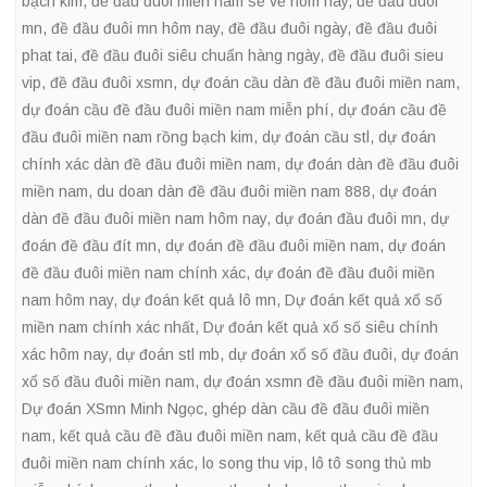
bạch kim
,
đề đầu đuôi miền nam sẽ về hôm nay
,
đề đầu đuôi
mn
,
đề đầu đuôi mn hôm nay
,
đề đầu đuôi ngày
,
đề đầu đuôi
phat tai
,
đề đầu đuôi siêu chuẩn hàng ngày
,
đề đầu đuôi sieu
vip
,
đề đầu đuôi xsmn
,
dự đoán cầu dàn đề đầu đuôi miền nam
,
dự đoán cầu đề đầu đuôi miền nam miễn phí
,
dự đoán cầu đề
đầu đuôi miền nam rồng bạch kim
,
dự đoán cầu stl
,
dự đoán
chính xác dàn đề đầu đuôi miền nam
,
dự đoán dàn đề đầu đuôi
miền nam
,
du doan dàn đề đầu đuôi miền nam 888
,
dự đoán
dàn đề đầu đuôi miền nam hôm nay
,
dự đoán đầu đuôi mn
,
dự
đoán đề đầu đít mn
,
dự đoán đề đầu đuôi miền nam
,
dự đoán
đề đầu đuôi miền nam chính xác
,
dự đoán đề đầu đuôi miền
nam hôm nay
,
dự đoán kết quả lô mn
,
Dự đoán kết quả xổ số
miền nam chính xác nhất
,
Dự đoán kết quả xổ số siêu chính
xác hôm nay
,
dự đoán stl mb
,
dự đoán xổ số đầu đuôi
,
dự đoán
xổ số đầu đuôi miền nam
,
dự đoán xsmn đề đầu đuôi miền nam
,
Dự đoán XSmn Minh Ngọc
,
ghép dàn cầu đề đầu đuôi miền
nam
,
kết quả cầu đề đầu đuôi miền nam
,
kết quả cầu đề đầu
đuôi miền nam chính xác
,
lo song thu vip
,
lô tô song thủ mb