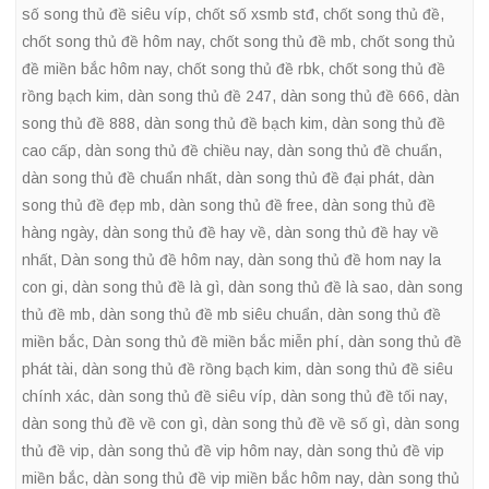
số song thủ đề siêu víp
,
chốt số xsmb stđ
,
chốt song thủ đề
,
chốt song thủ đề hôm nay
,
chốt song thủ đề mb
,
chốt song thủ
đề miền bắc hôm nay
,
chốt song thủ đề rbk
,
chốt song thủ đề
rồng bạch kim
,
dàn song thủ đề 247
,
dàn song thủ đề 666
,
dàn
song thủ đề 888
,
dàn song thủ đề bạch kim
,
dàn song thủ đề
cao cấp
,
dàn song thủ đề chiều nay
,
dàn song thủ đề chuẩn
,
dàn song thủ đề chuẩn nhất
,
dàn song thủ đề đại phát
,
dàn
song thủ đề đẹp mb
,
dàn song thủ đề free
,
dàn song thủ đề
hàng ngày
,
dàn song thủ đề hay về
,
dàn song thủ đề hay về
nhất
,
Dàn song thủ đề hôm nay
,
dàn song thủ đề hom nay la
con gi
,
dàn song thủ đề là gì
,
dàn song thủ đề là sao
,
dàn song
thủ đề mb
,
dàn song thủ đề mb siêu chuẩn
,
dàn song thủ đề
miền bắc
,
Dàn song thủ đề miền bắc miễn phí
,
dàn song thủ đề
phát tài
,
dàn song thủ đề rồng bạch kim
,
dàn song thủ đề siêu
chính xác
,
dàn song thủ đề siêu víp
,
dàn song thủ đề tối nay
,
dàn song thủ đề về con gì
,
dàn song thủ đề về số gì
,
dàn song
thủ đề vip
,
dàn song thủ đề vip hôm nay
,
dàn song thủ đề vip
miền bắc
,
dàn song thủ đề vip miền bắc hôm nay
,
dàn song thủ