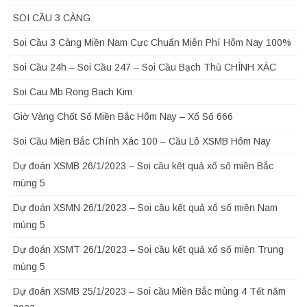
SOI CẦU 3 CÀNG
Soi Cầu 3 Càng Miền Nam Cực Chuẩn Miễn Phí Hôm Nay 100%
Soi Cầu 24h – Soi Cầu 247 – Soi Cầu Bạch Thủ CHÍNH XÁC
Soi Cau Mb Rong Bach Kim
Giờ Vàng Chốt Số Miền Bắc Hôm Nay – Xổ Số 666
Soi Cầu Miền Bắc Chính Xác 100 – Cầu Lô XSMB Hôm Nay
Dự đoán XSMB 26/1/2023 – Soi cầu kết quả xổ số miền Bắc
mùng 5
Dự đoán XSMN 26/1/2023 – Soi cầu kết quả xổ số miền Nam
mùng 5
Dự đoán XSMT 26/1/2023 – Soi cầu kết quả xổ số miền Trung
mùng 5
Dự đoán XSMB 25/1/2023 – Soi cầu Miền Bắc mùng 4 Tết năm