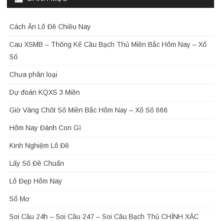
Cách Ăn Lô Đề Chiều Nay
Cau XSMB – Thống Kê Cầu Bạch Thủ Miền Bắc Hôm Nay – Xổ
Số
Chưa phân loại
Dự đoán KQXS 3 Miền
Giờ Vàng Chốt Số Miền Bắc Hôm Nay – Xổ Số 666
Hôm Nay Đánh Con Gì
Kinh Nghiệm Lô Đề
Lấy Số Đề Chuẩn
Lô Đẹp Hôm Nay
Sổ Mơ
Soi Cầu 24h – Soi Cầu 247 – Soi Cầu Bạch Thủ CHÍNH XÁC