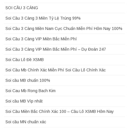
SOI CẦU 3 CÀNG
Soi Cầu 3 Càng 3 Miền Tỷ Lệ Trúng 99%
Soi Cầu 3 Càng Miền Nam Cực Chuẩn Miễn Phí Hôm Nay 100%
Soi Cầu 3 Càng VIP Miền Bắc Miễn Phí
Soi Cầu 3 Càng VIP Miền Bắc Miễn Phí – Dự Đoán 247
Soi Cầu Lô Đề XSMB
Soi Cầu Mb Chính Xác Miễn Phí Soi Cầu Lô Chính Xác
Soi cầu MB chuẩn 100%
Soi Cau Mb Rong Bach Kim
Soi cầu MB Víp nhất
Soi Cầu Miền Bắc Chính Xác 100 – Cầu Lô XSMB Hôm Nay
Soi cầu MN chuẩn xác