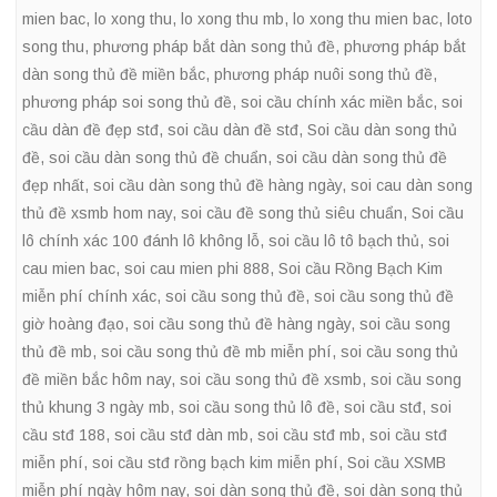
mien bac
,
lo xong thu
,
lo xong thu mb
,
lo xong thu mien bac
,
loto
song thu
,
phương pháp bắt dàn song thủ đề
,
phương pháp bắt
dàn song thủ đề miền bắc
,
phương pháp nuôi song thủ đề
,
phương pháp soi song thủ đề
,
soi cầu chính xác miền bắc
,
soi
cầu dàn đề đẹp stđ
,
soi cầu dàn đề stđ
,
Soi cầu dàn song thủ
đề
,
soi cầu dàn song thủ đề chuẩn
,
soi cầu dàn song thủ đề
đẹp nhất
,
soi cầu dàn song thủ đề hàng ngày
,
soi cau dàn song
thủ đề xsmb hom nay
,
soi cầu đề song thủ siêu chuẩn
,
Soi cầu
lô chính xác 100 đánh lô không lỗ
,
soi cầu lô tô bạch thủ
,
soi
cau mien bac
,
soi cau mien phi 888
,
Soi cầu Rồng Bạch Kim
miễn phí chính xác
,
soi cầu song thủ đề
,
soi cầu song thủ đề
giờ hoàng đạo
,
soi cầu song thủ đề hàng ngày
,
soi cầu song
thủ đề mb
,
soi cầu song thủ đề mb miễn phí
,
soi cầu song thủ
đề miền bắc hôm nay
,
soi cầu song thủ đề xsmb
,
soi cầu song
thủ khung 3 ngày mb
,
soi cầu song thủ lô đề
,
soi cầu stđ
,
soi
cầu stđ 188
,
soi cầu stđ dàn mb
,
soi cầu stđ mb
,
soi cầu stđ
miễn phí
,
soi cầu stđ rồng bạch kim miễn phí
,
Soi cầu XSMB
miễn phí ngày hôm nay
,
soi dàn song thủ đề
,
soi dàn song thủ