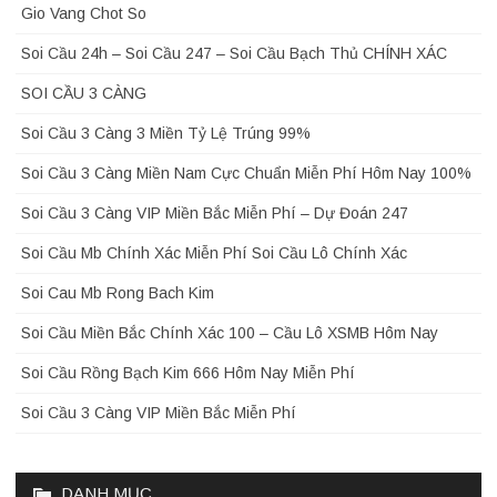
Gio Vang Chot So
Soi Cầu 24h – Soi Cầu 247 – Soi Cầu Bạch Thủ CHÍNH XÁC
SOI CẦU 3 CÀNG
Soi Cầu 3 Càng 3 Miền Tỷ Lệ Trúng 99%
Soi Cầu 3 Càng Miền Nam Cực Chuẩn Miễn Phí Hôm Nay 100%
Soi Cầu 3 Càng VIP Miền Bắc Miễn Phí – Dự Đoán 247
Soi Cầu Mb Chính Xác Miễn Phí Soi Cầu Lô Chính Xác
Soi Cau Mb Rong Bach Kim
Soi Cầu Miền Bắc Chính Xác 100 – Cầu Lô XSMB Hôm Nay
Soi Cầu Rồng Bạch Kim 666 Hôm Nay Miễn Phí
Soi Cầu 3 Càng VIP Miền Bắc Miễn Phí
DANH MỤC