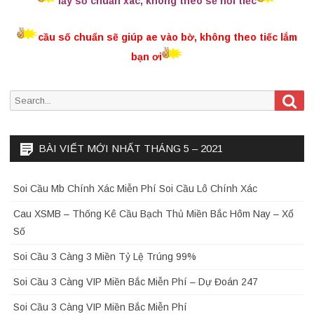
lấy số chuẩn xác, không theo sẽ hối tiếc
cầu số chuẩn sẽ giúp ae vào bờ, không theo tiếc lắm
bạn ơi
Sea
Search
for:
BÀI VIẾT MỚI NHẤT THÁNG 5 – 2021
Soi Cầu Mb Chính Xác Miễn Phí Soi Cầu Lô Chính Xác
Cau XSMB – Thống Kê Cầu Bạch Thủ Miền Bắc Hôm Nay – Xổ
Số
Soi Cầu 3 Càng 3 Miền Tỷ Lệ Trúng 99%
Soi Cầu 3 Càng VIP Miền Bắc Miễn Phí – Dự Đoán 247
Soi Cầu 3 Càng VIP Miền Bắc Miễn Phí