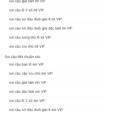
soi cầu giải tám mt VIP
soi cầu lô 3 số mt VIP
soi cầu sớ đầu đuôi giải 8 mt VIP
soi cầu sớ đầu đuôi giải đặc biệt mt VIP
soi cầu song thủ lô mt VIP
soi cầu xíu chủ mt VIP
Soi cầu MN chuẩn xác
soi cầu bao lô mn VIP
soi cầu cặp xíu chủ mn VIP
soi cầu giải tám mn VIP
soi cầu đặc biệt mn VIP
soi cầu lô 3 số mn VIP
soi cầu sớ đầu đuôi giải 8 mn VIP