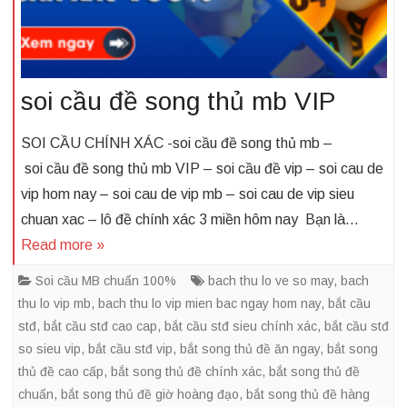
soi cầu đề song thủ mb VIP
SOI CẦU CHÍNH XÁC -soi cầu đề song thủ mb –
soi cầu đề song thủ mb VIP – soi cầu đề vip – soi cau de
vip hom nay – soi cau de vip mb – soi cau de vip sieu
chuan xac – lô đề chính xác 3 miền hôm nay Bạn là…
Read more »
Soi cầu MB chuẩn 100%
bach thu lo ve so may
,
bach
thu lo vip mb
,
bach thu lo vip mien bac ngay hom nay
,
bắt cầu
stđ
,
bắt cầu stđ cao cap
,
bắt cầu stđ sieu chính xác
,
bắt cầu stđ
so sieu vip
,
bắt cầu stđ vip
,
bắt song thủ đề ăn ngay
,
bắt song
thủ đề cao cấp
,
bắt song thủ đề chính xác
,
bắt song thủ đề
chuẩn
,
bắt song thủ đề giờ hoàng đạo
,
bắt song thủ đề hàng