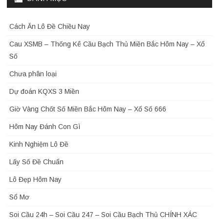
Cách Ăn Lô Đề Chiều Nay
Cau XSMB – Thống Kê Cầu Bạch Thủ Miền Bắc Hôm Nay – Xổ
Số
Chưa phân loại
Dự đoán KQXS 3 Miền
Giờ Vàng Chốt Số Miền Bắc Hôm Nay – Xổ Số 666
Hôm Nay Đánh Con Gì
Kinh Nghiệm Lô Đề
Lấy Số Đề Chuẩn
Lô Đẹp Hôm Nay
Sổ Mơ
Soi Cầu 24h – Soi Cầu 247 – Soi Cầu Bạch Thủ CHÍNH XÁC