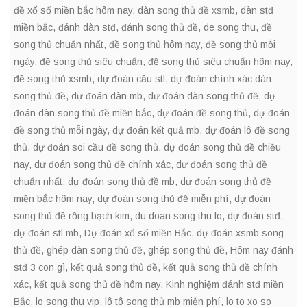
đề xổ số miền bắc hôm nay
,
dàn song thủ đề xsmb
,
dàn stđ
miền bắc
,
đánh dàn stđ
,
đánh song thủ đề
,
de song thu
,
đề
song thủ chuẩn nhất
,
đề song thủ hôm nay
,
đề song thủ mỗi
ngày
,
đề song thủ siêu chuẩn
,
đề song thủ siêu chuẩn hôm nay
,
đề song thủ xsmb
,
dự đoán cầu stl
,
dự đoán chính xác dàn
song thủ đề
,
dự đoán dàn mb
,
dự đoán dàn song thủ đề
,
dự
đoán dàn song thủ đề miền bắc
,
dự đoán đề song thủ
,
dự đoán
đề song thủ mỗi ngày
,
dự đoán kết quả mb
,
dự đoán lô đề song
thủ
,
dự đoán soi cầu đề song thủ
,
dự đoán song thủ đề chiều
nay
,
dự đoán song thủ đề chính xác
,
dự đoán song thủ đề
chuẩn nhất
,
dự đoán song thủ đề mb
,
dự đoán song thủ đề
miền bắc hôm nay
,
dự đoán song thủ đề miễn phí
,
dự đoán
song thủ đề rồng bạch kim
,
du doan song thu lo
,
dự đoán stđ
,
dự đoán stl mb
,
Dự đoán xổ số miền Bắc
,
dự đoán xsmb song
thủ đề
,
ghép dàn song thủ đề
,
ghép song thủ đề
,
Hôm nay đánh
stđ 3 con gì
,
kết quả song thủ đề
,
kết quả song thủ đề chính
xác
,
kết quả song thủ đề hôm nay
,
Kinh nghiệm đánh stđ miền
Bắc
,
lo song thu vip
,
lô tô song thủ mb miễn phí
,
lo to xo so