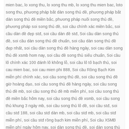
mien bac
,
lo xong thu
,
lo xong thu mb
,
lo xong thu mien bac
,
loto
song thu
,
phương pháp bắt dàn song thủ đề
,
phương pháp bắt
dàn song thủ đề miền bắc
,
phương pháp nuôi song thủ đề
,
phương pháp soi song thủ đề
,
soi cầu chính xác miền bắc
,
soi
cầu dàn đề đẹp stđ
,
soi cầu dàn đề stđ
,
Soi cầu dàn song thủ
đề
,
soi cầu dàn song thủ đề chuẩn
,
soi cầu dàn song thủ đề
đẹp nhất
,
soi cầu dàn song thủ đề hàng ngày
,
soi cau dàn song
thủ đề xsmb hom nay
,
soi cầu đề song thủ siêu chuẩn
,
Soi cầu
lô chính xác 100 đánh lô không lỗ
,
soi cầu lô tô bạch thủ
,
soi
cau mien bac
,
soi cau mien phi 888
,
Soi cầu Rồng Bạch Kim
miễn phí chính xác
,
soi cầu song thủ đề
,
soi cầu song thủ đề
giờ hoàng đạo
,
soi cầu song thủ đề hàng ngày
,
soi cầu song
thủ đề mb
,
soi cầu song thủ đề mb miễn phí
,
soi cầu song thủ
đề miền bắc hôm nay
,
soi cầu song thủ đề xsmb
,
soi cầu song
thủ khung 3 ngày mb
,
soi cầu song thủ lô đề
,
soi cầu stđ
,
soi
cầu stđ 188
,
soi cầu stđ dàn mb
,
soi cầu stđ mb
,
soi cầu stđ
miễn phí
,
soi cầu stđ rồng bạch kim miễn phí
,
Soi cầu XSMB
miễn phí ngày hôm nay
,
soi dàn song thủ đề
,
soi dàn song thủ