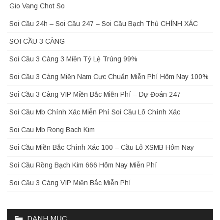
Gio Vang Chot So
Soi Cầu 24h – Soi Cầu 247 – Soi Cầu Bạch Thủ CHÍNH XÁC
SOI CẦU 3 CÀNG
Soi Cầu 3 Càng 3 Miền Tỷ Lệ Trúng 99%
Soi Cầu 3 Càng Miền Nam Cực Chuẩn Miễn Phí Hôm Nay 100%
Soi Cầu 3 Càng VIP Miền Bắc Miễn Phí – Dự Đoán 247
Soi Cầu Mb Chính Xác Miễn Phí Soi Cầu Lô Chính Xác
Soi Cau Mb Rong Bach Kim
Soi Cầu Miền Bắc Chính Xác 100 – Cầu Lô XSMB Hôm Nay
Soi Cầu Rồng Bạch Kim 666 Hôm Nay Miễn Phí
Soi Cầu 3 Càng VIP Miền Bắc Miễn Phí
DANH MỤC