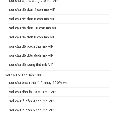
soi cầu cặp 3 càng víp mb VIP
soi cầu đề dàn 4 con mb VIP
soi cầu đề dàn 6 con mb VIP
soi cầu đề dàn 10 con mb VIP
soi cầu đề dàn 8 con mb VIP
soi cầu đề bạch thủ mb VIP
soi cầu đề đầu đuôi mb VIP
soi cầu đề song thủ mb VIP
Soi cầu MB chuẩn 100%
soi cầu bạch thủ lô 2 nháy 100% win
soi cầu dàn lô 10 con mb VIP
soi cầu lô dàn 4 con mb VIP
soi cầu lô dàn 6 con mb VIP