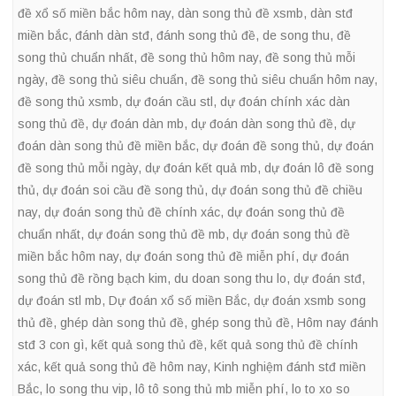
đề xổ số miền bắc hôm nay
,
dàn song thủ đề xsmb
,
dàn stđ
miền bắc
,
đánh dàn stđ
,
đánh song thủ đề
,
de song thu
,
đề
song thủ chuẩn nhất
,
đề song thủ hôm nay
,
đề song thủ mỗi
ngày
,
đề song thủ siêu chuẩn
,
đề song thủ siêu chuẩn hôm nay
,
đề song thủ xsmb
,
dự đoán cầu stl
,
dự đoán chính xác dàn
song thủ đề
,
dự đoán dàn mb
,
dự đoán dàn song thủ đề
,
dự
đoán dàn song thủ đề miền bắc
,
dự đoán đề song thủ
,
dự đoán
đề song thủ mỗi ngày
,
dự đoán kết quả mb
,
dự đoán lô đề song
thủ
,
dự đoán soi cầu đề song thủ
,
dự đoán song thủ đề chiều
nay
,
dự đoán song thủ đề chính xác
,
dự đoán song thủ đề
chuẩn nhất
,
dự đoán song thủ đề mb
,
dự đoán song thủ đề
miền bắc hôm nay
,
dự đoán song thủ đề miễn phí
,
dự đoán
song thủ đề rồng bạch kim
,
du doan song thu lo
,
dự đoán stđ
,
dự đoán stl mb
,
Dự đoán xổ số miền Bắc
,
dự đoán xsmb song
thủ đề
,
ghép dàn song thủ đề
,
ghép song thủ đề
,
Hôm nay đánh
stđ 3 con gì
,
kết quả song thủ đề
,
kết quả song thủ đề chính
xác
,
kết quả song thủ đề hôm nay
,
Kinh nghiệm đánh stđ miền
Bắc
,
lo song thu vip
,
lô tô song thủ mb miễn phí
,
lo to xo so