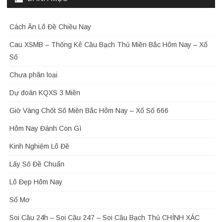
Cách Ăn Lô Đề Chiều Nay
Cau XSMB – Thống Kê Cầu Bạch Thủ Miền Bắc Hôm Nay – Xổ
Số
Chưa phân loại
Dự đoán KQXS 3 Miền
Giờ Vàng Chốt Số Miền Bắc Hôm Nay – Xổ Số 666
Hôm Nay Đánh Con Gì
Kinh Nghiệm Lô Đề
Lấy Số Đề Chuẩn
Lô Đẹp Hôm Nay
Sổ Mơ
Soi Cầu 24h – Soi Cầu 247 – Soi Cầu Bạch Thủ CHÍNH XÁC