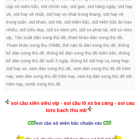
cặp số miền bắc
,
stđ chính xác
,
stđ gan
,
stđ hàng ngày
,
stđ hay
về
,
stđ hay về nhất
,
stđ hay ve nhat trong thang
,
stđ hay về
trong tuần
,
stđ khan
,
stđ mb
,
stđ miền bắc
,
stđ miền bắc ăn bao
nhiêu
,
stđ siêu đẹp
,
stđ so mien phi
,
stđ so phat tai
,
stđ so sieu
vip
,
Tần suất dàn song thủ đề
,
tham khảo dàn song thủ đề
,
Tham khảo song thu XSMB
,
thế nào là dàn song thủ đề
,
thống
kê dàn song thủ đề
,
thống kê dàn song thủ đề miền bắc
,
thống
kê dàn song thủ đề nuôi 3 ngày
,
thống kê stđ hay ra
,
tong hop
stđ hay ve
,
xem dàn song thủ đề
,
xem dàn song thủ đề đề hôm
nay
,
xem dàn song thủ đề hôm nay
,
xem kq dàn song thủ đề mb
hôm nay
,
xsmb song thủ đề
soi cầu xiên siêu víp - soi cầu lô xs ba càng - soi cau
loto bach thu mb
soi cầu số miền bắc chuẩn xác