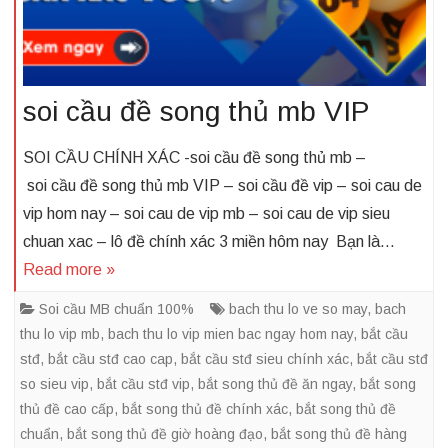
soi cầu đề song thủ mb VIP
SOI CẦU CHÍNH XÁC -soi cầu đề song thủ mb –
soi cầu đề song thủ mb VIP – soi cầu đề vip – soi cau de
vip hom nay – soi cau de vip mb – soi cau de vip sieu
chuan xac – lô đề chính xác 3 miền hôm nay Bạn là…
Read more »
Soi cầu MB chuẩn 100%
bach thu lo ve so may
,
bach
thu lo vip mb
,
bach thu lo vip mien bac ngay hom nay
,
bắt cầu
stđ
,
bắt cầu stđ cao cap
,
bắt cầu stđ sieu chính xác
,
bắt cầu stđ
so sieu vip
,
bắt cầu stđ vip
,
bắt song thủ đề ăn ngay
,
bắt song
thủ đề cao cấp
,
bắt song thủ đề chính xác
,
bắt song thủ đề
chuẩn
,
bắt song thủ đề giờ hoàng đạo
,
bắt song thủ đề hàng