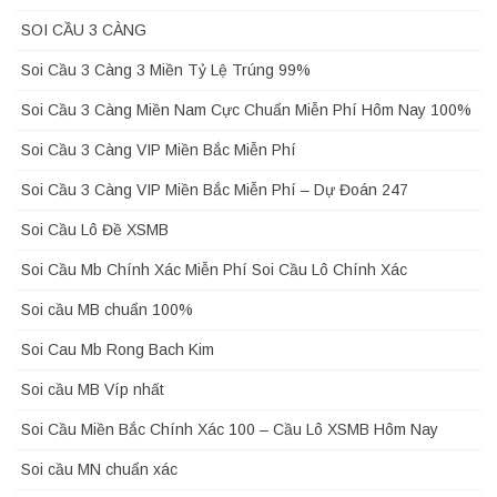
SOI CẦU 3 CÀNG
Soi Cầu 3 Càng 3 Miền Tỷ Lệ Trúng 99%
Soi Cầu 3 Càng Miền Nam Cực Chuẩn Miễn Phí Hôm Nay 100%
Soi Cầu 3 Càng VIP Miền Bắc Miễn Phí
Soi Cầu 3 Càng VIP Miền Bắc Miễn Phí – Dự Đoán 247
Soi Cầu Lô Đề XSMB
Soi Cầu Mb Chính Xác Miễn Phí Soi Cầu Lô Chính Xác
Soi cầu MB chuẩn 100%
Soi Cau Mb Rong Bach Kim
Soi cầu MB Víp nhất
Soi Cầu Miền Bắc Chính Xác 100 – Cầu Lô XSMB Hôm Nay
Soi cầu MN chuẩn xác