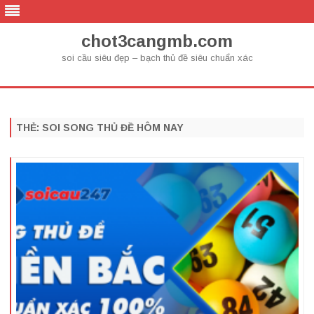
chot3cangmb.com
soi cầu siêu đẹp – bạch thủ đề siêu chuẩn xác
Skip
to
content
THẺ:
SOI SONG THỦ ĐỀ HÔM NAY