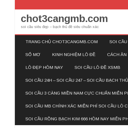
chot3cangmb.com
soi cầu siêu đẹp – bạch thủ đề siêu chuẩn xác
TRANG CHỦ CHOT3CANGMB.COM
SOI CẦU
SỔ MƠ
KINH NGHIỆM LÔ ĐỀ
CÁCH ĂN 
SOI CẦU 
VIP
LÔ ĐẸP HÔM NAY
SOI CẦU LÔ ĐỀ XSMB
SOI CẦU 
SOI CẦU 24H – SOI CẦU 247 – SOI CẦU BẠCH TH
MB VIP
SOI CẦU 3 CÀNG MIỀN NAM CỰC CHUẨN MIỄN P
SOI CẦU 
SOI CẦU MB CHÍNH XÁC MIỄN PHÍ SOI CẦU LÔ 
MB VIP
SOI CẦU RỒNG BẠCH KIM 666 HÔM NAY MIỄN PH
SOI CẦU 