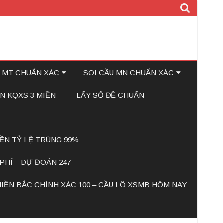
U MT CHUẨN XÁC
SOI CẦU MN CHUẨN XÁC
N KQXS 3 MIỀN
LẤY SỐ ĐỀ CHUẨN
 BAO LÔ MT VIP
SOI CẦU BAO LÔ MN VIP
 CẶP XÍU CHỦ MT
SOI CẦU CẶP XÍU CHỦ MN
VIP
IỀN TỶ LỆ TRÚNG 99%
ĐẶC BIỆT MT VIP
SOI CẦU GIẢI TÁM MN VIP
PHÍ – DỰ ĐOÁN 247
GIẢI TÁM MT VIP
SOI CẦU ĐẶC BIỆT MN VIP
MIỀN BẮC CHÍNH XÁC 100 – CẦU LÔ XSMB HÔM NAY
LÔ 3 SỐ MT VIP
SOI CẦU LÔ 3 SỐ MN VIP