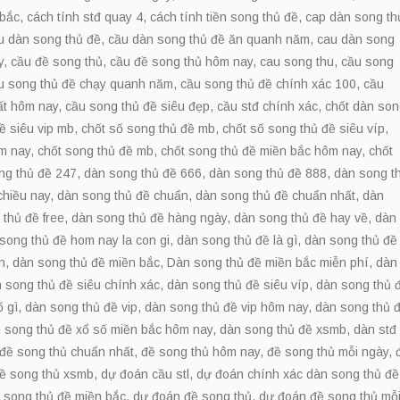
 bắc
,
cách tính stđ quay 4
,
cách tính tiền song thủ đề
,
cap dàn song th
SOI CẦU LÔ SONG THỦ
u dàn song thủ đề
,
cầu dàn song thủ đề ăn quanh năm
,
cau dàn song
y
,
cầu đề song thủ
,
cầu đề song thủ hôm nay
,
cau song thu
,
cầu song
MB VIP
u song thủ đề chạy quanh năm
,
cầu song thủ đề chính xác 100
,
cầu
ất hôm nay
,
cầu song thủ đề siêu đẹp
,
cầu stđ chính xác
,
chốt dàn son
ề siêu vip mb
,
chốt số song thủ đề mb
,
chốt số song thủ đề siêu víp
,
m nay
,
chốt song thủ đề mb
,
chốt song thủ đề miền bắc hôm nay
,
chốt
ng thủ đề 247
,
dàn song thủ đề 666
,
dàn song thủ đề 888
,
dàn song t
chiều nay
,
dàn song thủ đề chuẩn
,
dàn song thủ đề chuẩn nhất
,
dàn
thủ đề free
,
dàn song thủ đề hàng ngày
,
dàn song thủ đề hay về
,
dàn
song thủ đề hom nay la con gi
,
dàn song thủ đề là gì
,
dàn song thủ đề 
n
,
dàn song thủ đề miền bắc
,
Dàn song thủ đề miền bắc miễn phí
,
dàn
 song thủ đề siêu chính xác
,
dàn song thủ đề siêu víp
,
dàn song thủ 
ố gì
,
dàn song thủ đề vip
,
dàn song thủ đề vip hôm nay
,
dàn song thủ 
 song thủ đề xổ số miền bắc hôm nay
,
dàn song thủ đề xsmb
,
dàn stđ
đề song thủ chuẩn nhất
,
đề song thủ hôm nay
,
đề song thủ mỗi ngày
,
ề song thủ xsmb
,
dự đoán cầu stl
,
dự đoán chính xác dàn song thủ đề
 song thủ đề miền bắc
,
dự đoán đề song thủ
,
dự đoán đề song thủ mỗ