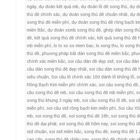
ngày
,
dự đoán kết quả mb
,
dự đoán lô đề song thủ
,
dự đ
thủ đề chính xác
,
dự đoán song thủ đề chuẩn nhất
,
dự đ
song thủ đề miễn phí
,
dự đoán song thủ đề rồng bạch k
miền Bắc
,
dự đoán xsmb song thủ đề
,
ghép dàn song th
đề
,
kết quả song thủ đề chính xác
,
kết quả song thủ đề 
mb miễn phí
,
lo to xo so mien bac
,
lo xong thu
,
lo xong t
thủ đề
,
phương pháp bắt dàn song thủ đề miền bắc
,
phư
chính xác miền bắc
,
soi cầu dàn đề đẹp stđ
,
soi cầu dàn
cầu dàn song thủ đề đẹp nhất
,
soi cầu dàn song thủ đề 
siêu chuẩn
,
Soi cầu lô chính xác 100 đánh lô không lỗ
,
s
Rồng Bạch Kim miễn phí chính xác
,
soi cầu song thủ đề
cầu song thủ đề mb
,
soi cầu song thủ đề mb miễn phí
,
s
song thủ khung 3 ngày mb
,
soi cầu song thủ lô đề
,
soi c
miễn phí
,
soi cầu stđ rồng bạch kim miễn phí
,
Soi cầu X
mb
,
soi song thủ đề
,
soi song thủ đề 18h
,
soi song thủ 
thủ đề đại phát
,
soi song thủ đề hôm nay
,
soi song thủ đ
stđ chuẩn
,
soi stđ miền bắc
,
song thu đề
,
song thủ đề 1 
cao cấp
,
song thủ đề chiều nay
,
song thủ đề chính xác n