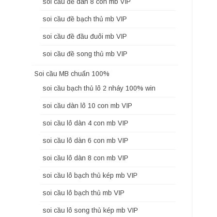
soi cầu đề dàn 8 con mb VIP
soi cầu đề bạch thủ mb VIP
soi cầu đề đầu đuôi mb VIP
soi cầu đề song thủ mb VIP
Soi cầu MB chuẩn 100%
soi cầu bạch thủ lô 2 nháy 100% win
soi cầu dàn lô 10 con mb VIP
soi cầu lô dàn 4 con mb VIP
soi cầu lô dàn 6 con mb VIP
soi cầu lô dàn 8 con mb VIP
soi cầu lô bạch thủ kép mb VIP
soi cầu lô bạch thủ mb VIP
soi cầu lô song thủ kép mb VIP