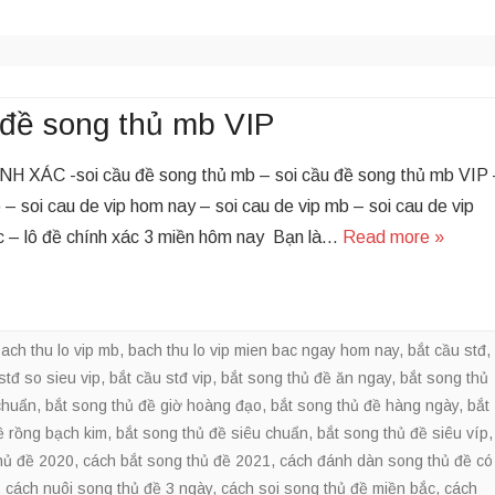
MB VIP
SOI CẦU
GIẢI 8 M
ĐỀ DÀN 10 CON
SOI CẦU LÔ DÀN 8 CON
MB VIP
SOI CẦU
 đề song thủ mb VIP
GIẢI ĐẶC
ĐỀ DÀN 8 CON
SOI CẦU LÔ BẠCH THỦ
KÉP MB VIP
SOI CẦU
H XÁC -soi cầu đề song thủ mb – soi cầu đề song thủ mb VIP
MT VIP
 – soi cau de vip hom nay – soi cau de vip mb – soi cau de vip
 ĐỀ BẠCH THỦ MB
SOI CẦU LÔ BẠCH THỦ MB
c – lô đề chính xác 3 miền hôm nay Bạn là…
Read more »
VIP
SOI CẦU 
ĐỀ ĐẦU ĐUÔI MB
SOI CẦU LÔ SONG THỦ
KÉP MB VIP
ach thu lo vip mb
,
bach thu lo vip mien bac ngay hom nay
,
bắt cầu stđ
,
stđ so sieu vip
,
bắt cầu stđ vip
,
bắt song thủ đề ăn ngay
,
bắt song thủ
 ĐỀ SONG THỦ
SOI CẦU LÔ XIÊN 2 MB VIP
chuẩn
,
bắt song thủ đề giờ hoàng đạo
,
bắt song thủ đề hàng ngày
,
bắt
ề rồng bạch kim
,
bắt song thủ đề siêu chuẩn
,
bắt song thủ đề siêu víp
,
SOI CẦU LÔ XIÊN 3 MB VIP
hủ đề 2020
,
cách bắt song thủ đề 2021
,
cách đánh dàn song thủ đề có
,
cách nuôi song thủ đề 3 ngày
,
cách soi song thủ đề miền bắc
,
cách
SOI CẦU LÔ XIÊN 4 MB VIP