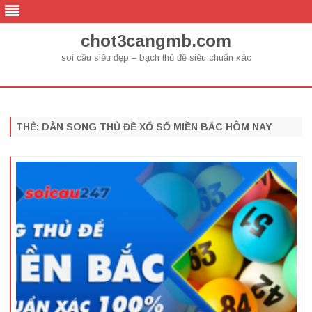
chot3cangmb.com
soi cầu siêu đẹp – bạch thủ đề siêu chuẩn xác
Skip
to
content
THẺ:
DÀN SONG THỦ ĐỀ XỔ SỐ MIỀN BẮC HÔM NAY