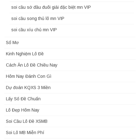
soi cầu sớ đầu đuôi giải đặc biệt mn VIP
soi cầu song thủ lô mn VIP
soi cầu xíu chủ mn VIP
Sổ Mơ
Kinh Nghiệm Lô Đề
Cách Ăn Lô Đề Chiều Nay
Hôm Nay Đánh Con Gì
Dự đoán KQXS 3 Miền
Lấy Số Đề Chuẩn
Lô Đẹp Hôm Nay
Soi Cầu Lô Đề XSMB
Soi Lô MB Miễn Phí