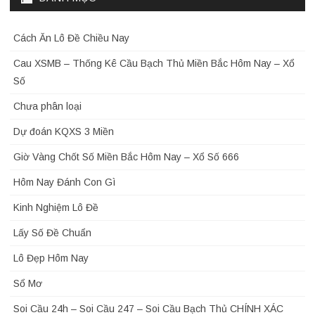
Cách Ăn Lô Đề Chiều Nay
Cau XSMB – Thống Kê Cầu Bạch Thủ Miền Bắc Hôm Nay – Xổ
Số
Chưa phân loại
Dự đoán KQXS 3 Miền
Giờ Vàng Chốt Số Miền Bắc Hôm Nay – Xổ Số 666
Hôm Nay Đánh Con Gì
Kinh Nghiệm Lô Đề
Lấy Số Đề Chuẩn
Lô Đẹp Hôm Nay
Sổ Mơ
Soi Cầu 24h – Soi Cầu 247 – Soi Cầu Bạch Thủ CHÍNH XÁC