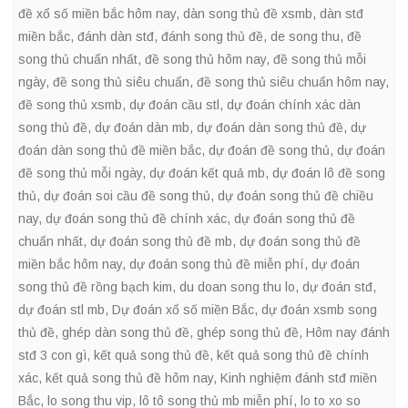
đề xổ số miền bắc hôm nay
,
dàn song thủ đề xsmb
,
dàn stđ
miền bắc
,
đánh dàn stđ
,
đánh song thủ đề
,
de song thu
,
đề
song thủ chuẩn nhất
,
đề song thủ hôm nay
,
đề song thủ mỗi
ngày
,
đề song thủ siêu chuẩn
,
đề song thủ siêu chuẩn hôm nay
,
đề song thủ xsmb
,
dự đoán cầu stl
,
dự đoán chính xác dàn
song thủ đề
,
dự đoán dàn mb
,
dự đoán dàn song thủ đề
,
dự
đoán dàn song thủ đề miền bắc
,
dự đoán đề song thủ
,
dự đoán
đề song thủ mỗi ngày
,
dự đoán kết quả mb
,
dự đoán lô đề song
thủ
,
dự đoán soi cầu đề song thủ
,
dự đoán song thủ đề chiều
nay
,
dự đoán song thủ đề chính xác
,
dự đoán song thủ đề
chuẩn nhất
,
dự đoán song thủ đề mb
,
dự đoán song thủ đề
miền bắc hôm nay
,
dự đoán song thủ đề miễn phí
,
dự đoán
song thủ đề rồng bạch kim
,
du doan song thu lo
,
dự đoán stđ
,
dự đoán stl mb
,
Dự đoán xổ số miền Bắc
,
dự đoán xsmb song
thủ đề
,
ghép dàn song thủ đề
,
ghép song thủ đề
,
Hôm nay đánh
stđ 3 con gì
,
kết quả song thủ đề
,
kết quả song thủ đề chính
xác
,
kết quả song thủ đề hôm nay
,
Kinh nghiệm đánh stđ miền
Bắc
,
lo song thu vip
,
lô tô song thủ mb miễn phí
,
lo to xo so