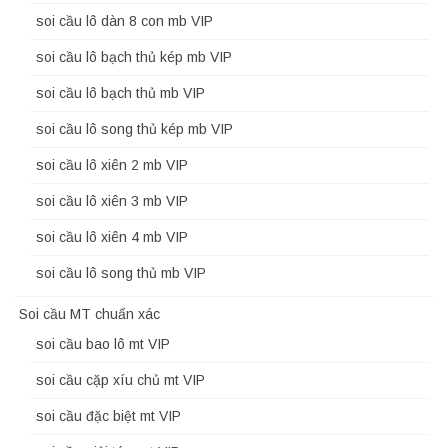
soi cầu lô dàn 8 con mb VIP
soi cầu lô bạch thủ kép mb VIP
soi cầu lô bạch thủ mb VIP
soi cầu lô song thủ kép mb VIP
soi cầu lô xiên 2 mb VIP
soi cầu lô xiên 3 mb VIP
soi cầu lô xiên 4 mb VIP
soi cầu lô song thủ mb VIP
Soi cầu MT chuẩn xác
soi cầu bao lô mt VIP
soi cầu cặp xíu chủ mt VIP
soi cầu đặc biệt mt VIP