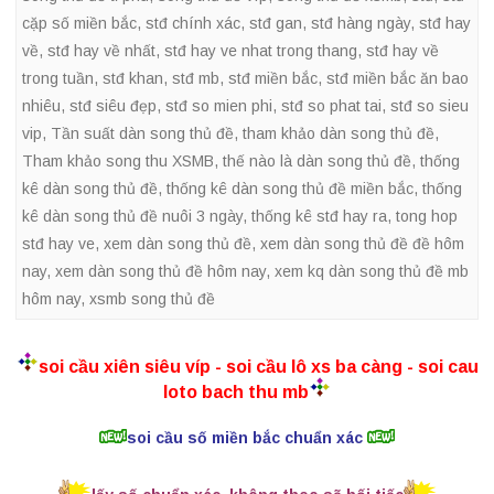
cặp số miền bắc
,
stđ chính xác
,
stđ gan
,
stđ hàng ngày
,
stđ hay
về
,
stđ hay về nhất
,
stđ hay ve nhat trong thang
,
stđ hay về
trong tuần
,
stđ khan
,
stđ mb
,
stđ miền bắc
,
stđ miền bắc ăn bao
nhiêu
,
stđ siêu đẹp
,
stđ so mien phi
,
stđ so phat tai
,
stđ so sieu
vip
,
Tần suất dàn song thủ đề
,
tham khảo dàn song thủ đề
,
Tham khảo song thu XSMB
,
thế nào là dàn song thủ đề
,
thống
kê dàn song thủ đề
,
thống kê dàn song thủ đề miền bắc
,
thống
kê dàn song thủ đề nuôi 3 ngày
,
thống kê stđ hay ra
,
tong hop
stđ hay ve
,
xem dàn song thủ đề
,
xem dàn song thủ đề đề hôm
nay
,
xem dàn song thủ đề hôm nay
,
xem kq dàn song thủ đề mb
hôm nay
,
xsmb song thủ đề
soi cầu xiên siêu víp - soi cầu lô xs ba càng - soi cau
loto bach thu mb
soi cầu số miền bắc chuẩn xác