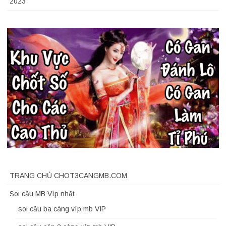
2023
TRANG CHỦ CHOT3CANGMB.COM
Soi cầu MB Víp nhất
soi cầu ba càng víp mb VIP