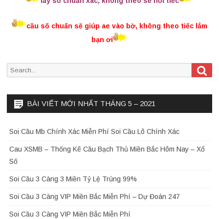
lấy số chuẩn xác, không theo sẽ hối tiếc
cầu số chuẩn sẽ giúp ae vào bờ, không theo tiếc lắm
bạn ơi
Sea
Search
for:
BÀI VIẾT MỚI NHẤT THÁNG 5 – 2021
Soi Cầu Mb Chính Xác Miễn Phí Soi Cầu Lô Chính Xác
Cau XSMB – Thống Kê Cầu Bạch Thủ Miền Bắc Hôm Nay – Xổ
Số
Soi Cầu 3 Càng 3 Miền Tỷ Lệ Trúng 99%
Soi Cầu 3 Càng VIP Miền Bắc Miễn Phí – Dự Đoán 247
Soi Cầu 3 Càng VIP Miền Bắc Miễn Phí