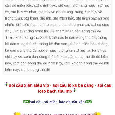
cặp số miền bắc
,
stđ chính xác
,
stđ gan
,
stđ hàng ngày
,
stđ hay
về
,
stđ hay về nhất
,
stđ hay ve nhat trong thang
,
stđ hay về
trong tuần
,
stđ khan
,
stđ mb
,
stđ miền bắc
,
stđ miền bắc ăn bao
nhiêu
,
stđ siêu đẹp
,
stđ so mien phi
,
stđ so phat tai
,
stđ so sieu
vip
,
Tần suất dàn song thủ đề
,
tham khảo dàn song thủ đề
,
Tham khảo song thu XSMB
,
thế nào là dàn song thủ đề
,
thống
kê dàn song thủ đề
,
thống kê dàn song thủ đề miền bắc
,
thống
kê dàn song thủ đề nuôi 3 ngày
,
thống kê stđ hay ra
,
tong hop
stđ hay ve
,
xem dàn song thủ đề
,
xem dàn song thủ đề đề hôm
nay
,
xem dàn song thủ đề hôm nay
,
xem kq dàn song thủ đề mb
hôm nay
,
xsmb song thủ đề
soi cầu xiên siêu víp - soi cầu lô xs ba càng - soi cau
loto bach thu mb
soi cầu số miền bắc chuẩn xác