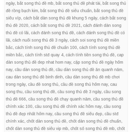
ngày
,
bắt song thủ đề mb
,
bắt song thủ đề phát tài
,
bắt song thủ
đề rồng bạch kim
,
bắt song thủ đề siêu chuẩn
,
bắt song thủ đề
siêu víp
,
cách bắt dàn song thủ đề khung 5 ngày
,
cách bắt song
thủ đề 2020
,
cách bắt song thủ đề 2021
,
cách đánh dàn song
thủ đề có lãi
,
cách đánh song thủ đề
,
cách đánh song thủ đề có
lãi
,
cách nuôi song thủ đề 3 ngày
,
cách soi song thủ đề miền
bắc
,
cách tính song thủ đề chuẩn 100
,
cách tính song thủ đề
miền bắc
,
cách tính stđ quay 4
,
cách tính tiền song thủ đề
,
cap
dàn song thủ đề dep nhat hom nay
,
cặp song thủ đề ngày hôm
nay
,
cầu dàn song thủ đề
,
cầu dàn song thủ đề ăn quanh năm
,
cau dàn song thủ đề binh dinh
,
cầu dàn song thủ đề mb chơi
trong ngày
,
cầu đề song thủ
,
cầu đề song thủ hôm nay
,
cau
song thu
,
cầu song thủ đề
,
cầu song thủ đề 3 ngày
,
cầu song
thủ đề 666
,
cầu song thủ đề chạy quanh năm
,
cầu song thủ đề
chính xác 100
,
cầu song thủ đề chính xác hôm nay
,
cầu song
thủ đề đẹp nhất hôm nay
,
cầu song thủ đề siêu đẹp
,
cầu stđ
chính xác
,
chốt dàn song thủ đề
,
chốt dàn song thủ đề chuẩn
,
chốt dàn song thủ đề siêu vip mb
,
chốt số song thủ đề mb
,
chốt