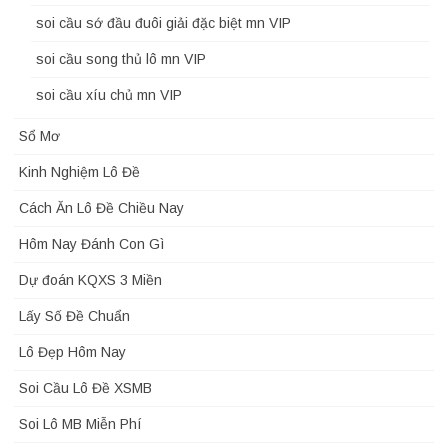
soi cầu sớ đầu đuôi giải đặc biệt mn VIP
soi cầu song thủ lô mn VIP
soi cầu xíu chủ mn VIP
Sổ Mơ
Kinh Nghiệm Lô Đề
Cách Ăn Lô Đề Chiều Nay
Hôm Nay Đánh Con Gì
Dự đoán KQXS 3 Miền
Lấy Số Đề Chuẩn
Lô Đẹp Hôm Nay
Soi Cầu Lô Đề XSMB
Soi Lô MB Miễn Phí