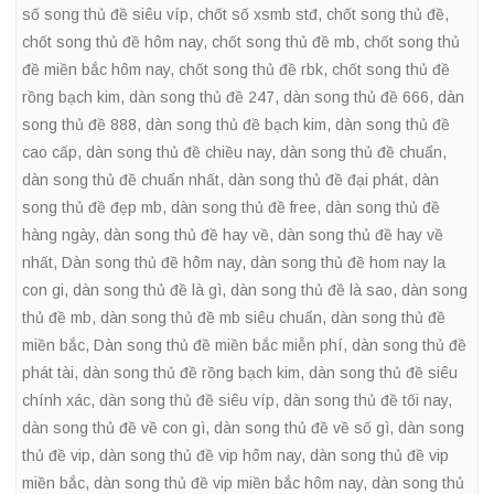
số song thủ đề siêu víp
,
chốt số xsmb stđ
,
chốt song thủ đề
,
chốt song thủ đề hôm nay
,
chốt song thủ đề mb
,
chốt song thủ
đề miền bắc hôm nay
,
chốt song thủ đề rbk
,
chốt song thủ đề
rồng bạch kim
,
dàn song thủ đề 247
,
dàn song thủ đề 666
,
dàn
song thủ đề 888
,
dàn song thủ đề bạch kim
,
dàn song thủ đề
cao cấp
,
dàn song thủ đề chiều nay
,
dàn song thủ đề chuẩn
,
dàn song thủ đề chuẩn nhất
,
dàn song thủ đề đại phát
,
dàn
song thủ đề đẹp mb
,
dàn song thủ đề free
,
dàn song thủ đề
hàng ngày
,
dàn song thủ đề hay về
,
dàn song thủ đề hay về
nhất
,
Dàn song thủ đề hôm nay
,
dàn song thủ đề hom nay la
con gi
,
dàn song thủ đề là gì
,
dàn song thủ đề là sao
,
dàn song
thủ đề mb
,
dàn song thủ đề mb siêu chuẩn
,
dàn song thủ đề
miền bắc
,
Dàn song thủ đề miền bắc miễn phí
,
dàn song thủ đề
phát tài
,
dàn song thủ đề rồng bạch kim
,
dàn song thủ đề siêu
chính xác
,
dàn song thủ đề siêu víp
,
dàn song thủ đề tối nay
,
dàn song thủ đề về con gì
,
dàn song thủ đề về số gì
,
dàn song
thủ đề vip
,
dàn song thủ đề vip hôm nay
,
dàn song thủ đề vip
miền bắc
,
dàn song thủ đề vip miền bắc hôm nay
,
dàn song thủ