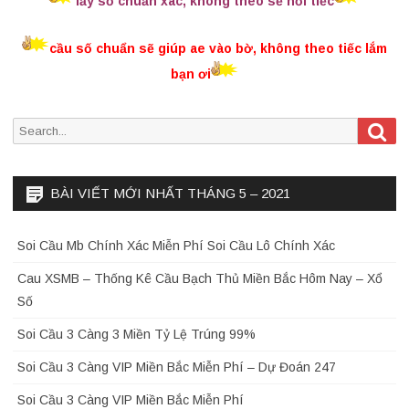
lấy số chuẩn xác, không theo sẽ hối tiếc
cầu số chuẩn sẽ giúp ae vào bờ, không theo tiếc lắm
bạn ơi
Sea
Search
for:
BÀI VIẾT MỚI NHẤT THÁNG 5 – 2021
Soi Cầu Mb Chính Xác Miễn Phí Soi Cầu Lô Chính Xác
Cau XSMB – Thống Kê Cầu Bạch Thủ Miền Bắc Hôm Nay – Xổ
Số
Soi Cầu 3 Càng 3 Miền Tỷ Lệ Trúng 99%
Soi Cầu 3 Càng VIP Miền Bắc Miễn Phí – Dự Đoán 247
Soi Cầu 3 Càng VIP Miền Bắc Miễn Phí