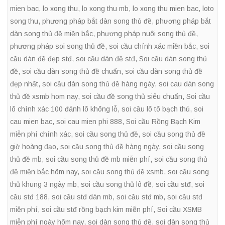
mien bac
,
lo xong thu
,
lo xong thu mb
,
lo xong thu mien bac
,
loto
song thu
,
phương pháp bắt dàn song thủ đề
,
phương pháp bắt
dàn song thủ đề miền bắc
,
phương pháp nuôi song thủ đề
,
phương pháp soi song thủ đề
,
soi cầu chính xác miền bắc
,
soi
cầu dàn đề đẹp stđ
,
soi cầu dàn đề stđ
,
Soi cầu dàn song thủ
đề
,
soi cầu dàn song thủ đề chuẩn
,
soi cầu dàn song thủ đề
đẹp nhất
,
soi cầu dàn song thủ đề hàng ngày
,
soi cau dàn song
thủ đề xsmb hom nay
,
soi cầu đề song thủ siêu chuẩn
,
Soi cầu
lô chính xác 100 đánh lô không lỗ
,
soi cầu lô tô bạch thủ
,
soi
cau mien bac
,
soi cau mien phi 888
,
Soi cầu Rồng Bạch Kim
miễn phí chính xác
,
soi cầu song thủ đề
,
soi cầu song thủ đề
giờ hoàng đạo
,
soi cầu song thủ đề hàng ngày
,
soi cầu song
thủ đề mb
,
soi cầu song thủ đề mb miễn phí
,
soi cầu song thủ
đề miền bắc hôm nay
,
soi cầu song thủ đề xsmb
,
soi cầu song
thủ khung 3 ngày mb
,
soi cầu song thủ lô đề
,
soi cầu stđ
,
soi
cầu stđ 188
,
soi cầu stđ dàn mb
,
soi cầu stđ mb
,
soi cầu stđ
miễn phí
,
soi cầu stđ rồng bạch kim miễn phí
,
Soi cầu XSMB
miễn phí ngày hôm nay
,
soi dàn song thủ đề
,
soi dàn song thủ